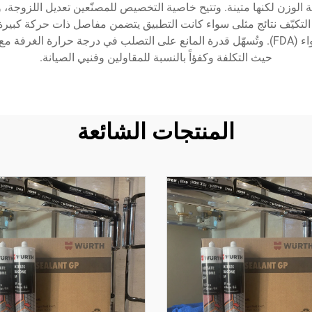
فيفة الوزن لكنها متينة. وتتيح خاصية التخصيص للمصنّعين تعديل اللزو
ا التكيّف نتائج مثلى سواء كانت التطبيق يتضمن مفاصل ذات حركة كبيرة، 
تلامس الطعام وتتطلب الامتثال لمعايير إدارة الغذاء والدواء (FDA). وتُسهّل قدرة المانع على 
حيث التكلفة وكفؤاً بالنسبة للمقاولين وفنيي الصيانة.
المنتجات الشائعة