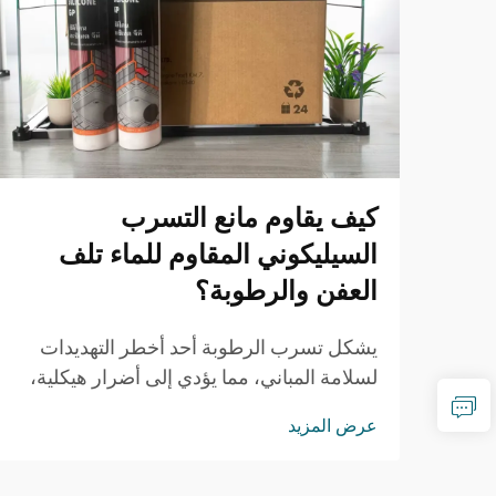
كيف يقاوم مانع التسرب
السيليكوني المقاوم للماء تلف
العفن والرطوبة؟
يشكل تسرب الرطوبة أحد أخطر التهديدات
لسلامة المباني، مما يؤدي إلى أضرار هيكلية،
ومخاطر صحية، وإصلاحات مكلفة. ويُعتمد
عرض المزيد
بشكل متزايد من قِبل المقاولين المحترفين
ومديري المرافق على حلول ختم متطورة ل...