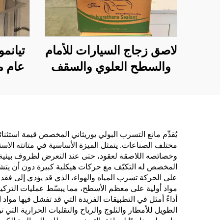
لاصق زجاج السيارات للأمام
والسطح العلوي والسقف
عام م
والفتحات، لتسرب المياه،
لاصق مقاوم للماء من
البولي يوريثان، أسود قوي
يُقدِّم مانع التسرب البولي يوريثاني المخصص قيمة استثنا
مختلف الصناعات. يتمثل الميزة الأساسية في متانته الاستثن
وخصائصه اللاصقة لعقود، حتى عند التعرض لظروف بيئية ق
المخصص له التكيّف مع حركات هيكلية كبيرة دون أن يتشقق 
على الحركة تسرب المياه والهواء، الذي قد يؤدي إلى فقد
مواد أولية على معظم الأسطح، مما يبسّط عمليات التركيب
أداءً أمثل في التطبيقات الفريدة التي قد تفشل فيها موا
الطويل للأمطار والثلوج والرياح والتقلبات الحرارية التي ت