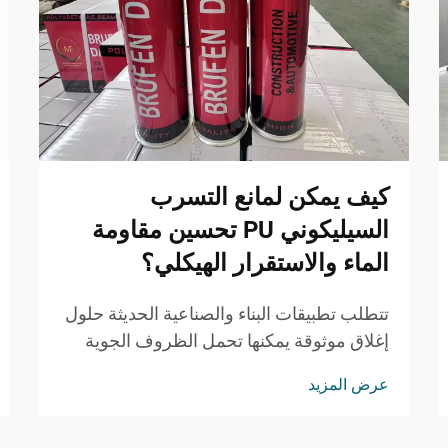
كيف يمكن لمانع التسرب
السيليكوني PU تحسين مقاومة
الماء والاستقرار الهيكلي؟
تتطلب تطبيقات البناء والصناعية الحديثة حلول
إغلاق موثوقة يمكنها تحمل الظروف الجوية
القاسية مع الحفاظ على السلامة الهيكلية. وقد
عرض المزيد
برز مانع التسرب السيليكوني PU كخيار متميز
للمقاولين والمهندسين ...