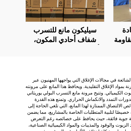
دة
سيليكون مانع للتسرب
قاومة
شفاف أحادي المكون،
صقة
أنبوب بلاستيكي 300 مل
، للبيع
ع،
اء
لشائعة في مجالات الإغلاق التي يواجهها المهنيون عبر
 بمواد الإغلاق التقليدية. ويحافظ هذا المانع على مرونته
الكيميائي. وتتيح مرونة مانع التسرب البولي يوريثاني
دورات التمدد والانكماش الحراري. وتمنع هذه القدرة
لالتصاق الممتازة لهذا المانع، التي تلغي الحاجة إلى
خصيصًا لتلبية المتطلبات الخاصة بالمشاريع، مما يضمن
قاومة جوية فائقة، حيث يحافظ على خصائصه رغم التعرض
الزيوت والوقود والمذيبات والمواد الكيميائية الصناعية،