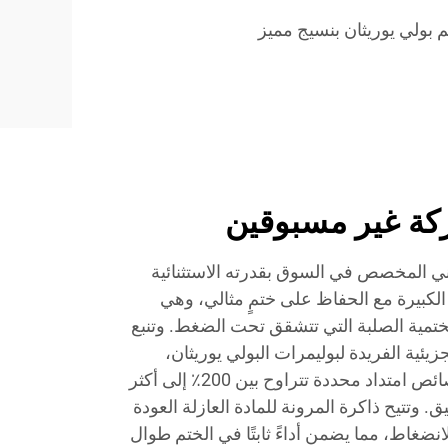
م بولي يوريثان بنسيج مميز
كة غير مسبوقين
ثاني المخصص في السوق بقدرته الاستثنائية
الكبيرة مع الحفاظ على ختمٍ مثالي، وهي
تمية الصلبة التي تتشقق تحت الضغط. وتنبع
جزيئية الفريدة لبوليمرات البولي يوريثان،
والتي يمكن هندستها لتحقيق خصائص امتداد محددة تتراوح بين 200٪ إلى أكثر
يق. وتتيح ذاكرة المرونة للمادة العازلة العودة
انضغاط، مما يضمن أداءً ثابتًا في الختم طوال