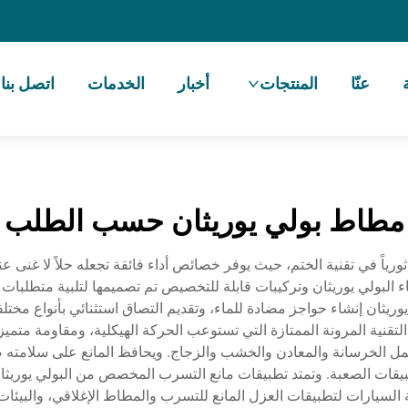
عنّا
المنتجات
أخبار
الخدمات
اتصل بنا
مطاط بولي يوريثان حسب الطلب
رياً في تقنية الختم، حيث يوفر خصائص أداء فائقة تجعله حلاً لا غنى 
اء البولي يوريثان وتركيبات قابلة للتخصيص تم تصميمها لتلبية متطلبا
ريثان إنشاء حواجز مضادة للماء، وتقديم التصاق استثنائي بأنواع مخت
تقنية المرونة الممتازة التي تستوعب الحركة الهيكلية، ومقاومة متمي
ة تشمل الخرسانة والمعادن والخشب والزجاج. ويحافظ المانع على سلا
لتطبيقات الصعبة. وتمتد تطبيقات مانع التسرب المخصص من البولي يوريث
لسيارات لتطبيقات العزل المانع للتسرب والمطاط الإغلاقي، والبيئات ال