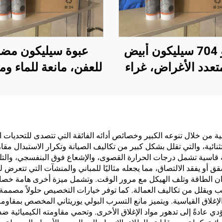
تيانمو 704 سيليكون أبيض
عبوة سيليكون مضا
تعدد الأغراض، غراء
للعفن، مانعة للماء وم
مانع للتسرب
للعوامل الجوية، لا
متعادلة 300 مل
بالجملة من المصن
للاستخدام في البن
ئية من خلال تنوعه الكبير وخصائص أدائه الفائقة التي تتصدى للتحديات ا
ائية، والتي تقلل بشكل كبير من تكاليف الصيانة وتكرار الاستبدال مقارنة
اسية تشمل درجات الحرارة القصوى، والإشعاع فوق البنفسجي، والتلوث 
أو يفقد الالتصاق، مما يجعله مثاليًا للمباني والمنشآت التي تتعرض ل
ان الطاقة وتلف الهيكل مع مرور الوقت. وتشمل ميزة أخرى هامة خصائص ا
 ويقلل من تكاليف العمالة. كما توفر خيارات التخصيص حلولاً مصممة 
د الإغلاق القياسية. ويتميز مانع التسرب البولي يوريثاني المخصص بم
ؤدي عادةً إلى تدهور مواد الإغلاق الأخرى. وتحمي مقاومته الكيميائية ضد 