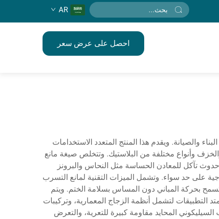
AR
احصل على عرض سعر
لبناء والصيانة. ويقدم هذا المنتج المتعدد الاستخدامات
الخزف وأنواع مختلفة من البلاستيك. وتتخلص صيغة مانع
ع حدوث تآكل للمعادن الحساسة مثل النحاس والبرونز
جية على حد سواء. وتشمل الميزات التقنية لمانع التسرب
فسجية، واستقراراً حرارياً يتراوح بين -40°م إلى 150°م، ومرونة استثنائية تسمح بحركة المباني دون المساس بسلامة الختم. ويتم
تد التطبيقات لتشمل أنظمة الزجاج المعمارية، وتركيبات
ب السيليكوني المحايد مقاومة كبيرة للتعرية، والتعرض