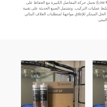
للأوزون، والتدهور الكيميائي، مما يضمن أداءً طويل الأمد في الظروف الصعبة. وتتيح له خصائصه المنخفضة الوحدة (Low Modulus) تحمل حركة المفاصل الكبيرة مع الحفاظ على
بسّط عمليات التركيب. وتشتمل الصيغ الحديثة على تقنية
الحل المبتكر للإغلاق مواجهةً لمتطلبات الغلاف البنائي
بيئي.