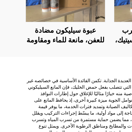
رب
عبوة سيليكون مضادة
يتيك،
للعفن، مانعة للماء ومقاومة
دام
للعوامل الجوية، لاصقة
متعادلة 300 مل، للبيع
بالجملة من المصنع،
للاستخدام في البناء
 العديدة الجذابة. تكمن الفائدة الأساسية في خصائصه غير
 التي تتصلب بفعل حمض الخليك، فإن المانع السيليكوني
ة منه خيارًا مثاليًا للإغلاق حول إطارات النوافذ
لعوامل الجوية ميزة كبيرة أخرى، إذ يحافظ المانع على
ليف الصيانة وتمديد فترات الخدمة، ما يوفر قيمة
ة إلى مواد أولية، ما يبسّط إجراءات التركيب ويقلل
وجته، مما يضمن حماية مستمرة من تسرب المياه وتسرب
ات والمطابخ ومناطق الرطوبة الأخرى. ويمثل تنوع