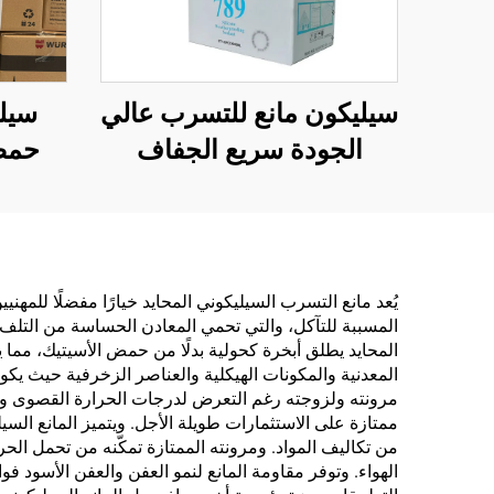
سيليكون مانع للتسرب عالي
سيل
الجودة سريع الجفاف
حمض
ومقاوم للعوامل الجوية،
مقاوم
لاصق سيليكون محايد متعدد
خاصة 
الأغراض 100% سيليكون
ال
يُعد مانع التسرب السيليكوني المحايد خيارًا مفضلًا للمهن
المسببة للتآكل، والتي تحمي المعادن الحساسة من التلف 
المحايد يطلق أبخرة كحولية بدلًا من حمض الأسيتيك، مما يل
المعدنية والمكونات الهيكلية والعناصر الزخرفية حيث يكون 
مرونته ولزوجته رغم التعرض لدرجات الحرارة القصوى والإ
ممتازة على الاستثمارات طويلة الأجل. ويتميز المانع ال
من تكاليف المواد. ومرونته الممتازة تمكّنه من تحمل ال
الهواء. وتوفر مقاومة المانع لنمو العفن والعفن الأسود