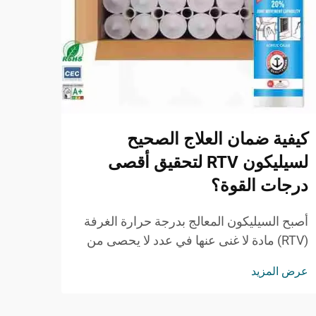
كيفية ضمان العلاج الصحيح
لماذ
لسيليكون RTV لتحقيق أقصى
يوري
درجات القوة؟
البنا
أصبح السيليكون المعالج بدرجة حرارة الغرفة
أحدثت
(RTV) مادة لا غنى عنها في عدد لا يحصى من
في صنا
التطبيقات الصناعية والتجارية نظرًا لمرونته
ومرون
عرض المزيد
عرض ا
الاستثنائية ومتانته ومقاومته الكيميائية. وفهم
الطقس
كيفية علاج سيليكون RTV بشكل صحيح أمرٌ ...
أداءً