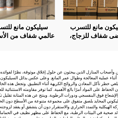
يكون مانع للتسرب
سيليكون مانع للتس
ى شفاف للزجاج،
عالمي شفاف من الأس
 للماء، مادة لاصقة
مقاوم للماء، للاستخ
غير متسربة لخزانات
على الزجاج
أسماك والأحواض
الزجاجية
يين وأصحاب المنازل الذين يبحثون عن حلول إغلاق موثوقة، نظرًا لفوائده
أثناء عملية المعالجة وطوال عمر المانع. وعلى عكس بدائل السيليكون
غي خطر تآكل المعادن والروائح الكريهة أثناء التطبيق. وتجعل هذه الخاصي
الحفاظ على المواد أمرًا بالغ الأهمية. كما توفر مقاومته الاستثنائية ل
شعاع فوق البنفسجي ودورات الرطوبة. وينتج عن هذه المتانة تقليل تكا
سيليكوني المحايد بلصق متفوق على مجموعة متنوعة من الأسطح دون الحاج
حركة الهيكلية والتمدد الحراري والاستقرار دون أن يتشقق أو يفقد لز
 فوائد صحية في البيئات الرطبة، مع الحفاظ على مظهر نظيف في الحمام