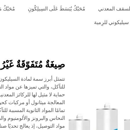
لسقف المعدني
مُحَبْكٌ يُبَسَطَ عَلَى السِيلِكُونِ
مُحَبْكٌ م
سيليكوني للرِمية
صِيغَةٌ مُتَفَوّقَةٌ غَيْرُ 
تتمثل أبرز سمة لمادة السيليكون 
للتآكل، والتي تميزها عن مواد ال
حماية لا مثيل لها للركائز المعدني
المعالجة ميثانول أو مركبات كحو
تمامًا المواد الثانوية المسببة ل
النحاس والبرونز والألومنيوم والف
مواد التوصيل، إذ يعالج تحديًا صن