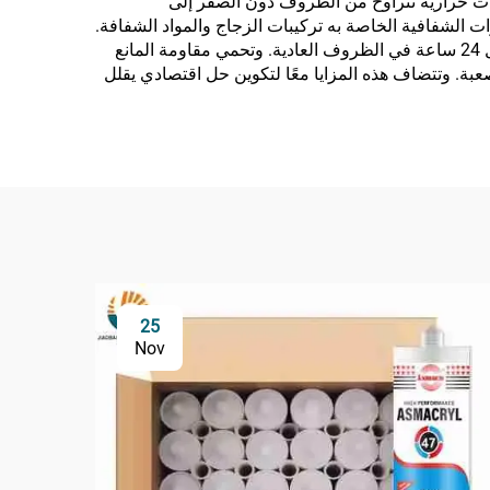
اقات حرارية تتراوح من الظروف دون الصفر إلى
ات الشفافية الخاصة به تركيبات الزجاج والمواد الشفافة.
وتمكّن خصائص العلاج السريع من إنجاز المشاريع بسرعة، حيث يحدث تكوين الطبقة الجلدية خلال دقائق ويتم العلاج الكامل خلال 24 ساعة في الظروف العادية. وتحمي مقاومة المانع
صعبة. وتتضاف هذه المزايا معًا لتكوين حل اقتصادي يقلل
25
Nov