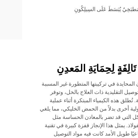
َطبَخِيٌ يُبَسَطَ عَلَى السِيلِكُونِ
تَالِفَةٍ لِحِمَايَةِ المَعدِنِ
المحايدة في تركيبتها المتطورة غير المسببة
توصيل التقليدية ذات العلاج بالخل، وتوفر
ة. تُطلق هذه الكيمياء المبتكرة أثناء عملية
لية أخرى بدلاً من الحمض الخليكي، مما يلغي
لتآكل التي قد تضر بالمعادن الحساسة مثل
ولاذ. يمثل هذا الإنجاز قفزة كبيرة في تقنية
اعيًا طويل الأمد كانت فيه مواد التوصيل