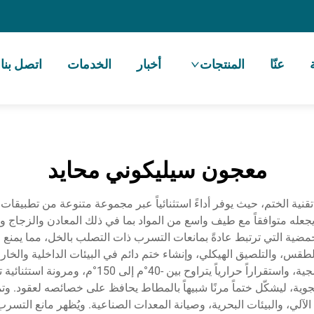
عنّا
المنتجات
أخبار
الخدمات
اتصل بنا
معجون سيليكوني محايد
تقنية الختم، حيث يوفر أداءً استثنائياً عبر مجموعة متنوعة من تطبيقات ا
جعله متوافقاً مع طيف واسع من المواد بما في ذلك المعادن والزجاج و
لحمضية التي ترتبط عادةً بمانعات التسرب ذات التصلب بالخل، مما يمن
طقس، والتلصيق الهيكلي، وإنشاء ختم دائم في البيئات الداخلية والخار
السيليكوني المحايد مقاومة ممتازة للأشعة فوق البن
، ليشكّل ختماً مرنًا شبيهاً بالمطاط يحافظ على خصائصه لعقود. وتم
لآلي، والبيئات البحرية، وصيانة المعدات الصناعية. ويُظهر مانع التسر