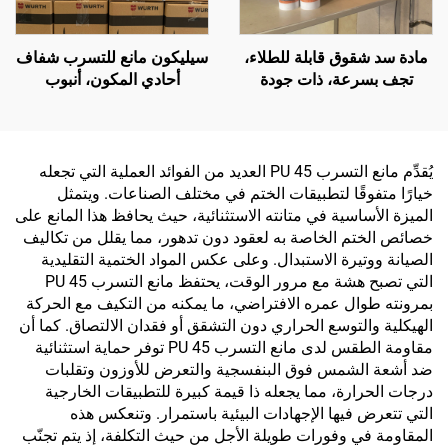
مادة سد شقوق قابلة للطلاء،
سيليكون مانع للتسرب شفاف
تجف بسرعة، ذات جودة
أحادي المكون، أنبوب
شائعة في السوق، مانعة
بلاستيكي 300 مل
للانكماش، سيليكا مُعدلة
يُقدِّم مانع التسرب PU 45 العديد من الفوائد العملية التي تجعله
خيارًا متفوقًا لتطبيقات الختم في مختلف الصناعات. ويتمثل
الميزة الأساسية في متانته الاستثنائية، حيث يحافظ هذا المانع على
خصائص الختم الخاصة به لعقود دون تدهور، مما يقلل من تكاليف
الصيانة ووتيرة الاستبدال. وعلى عكس المواد الختمية التقليدية
التي تصبح هشة مع مرور الوقت، يحتفظ مانع التسرب PU 45
بمرونته طوال عمره الافتراضي، ما يمكنه من التكيف مع الحركة
الهيكلية والتوسع الحراري دون التشقق أو فقدان الالتصاق. كما أن
مقاومة الطقس لدى مانع التسرب PU 45 توفر حماية استثنائية
ضد أشعة الشمس فوق البنفسجية والتعرض للأوزون وتقلبات
درجات الحرارة، مما يجعله ذا قيمة كبيرة للتطبيقات الخارجية
التي تتعرض فيها الإجهادات البيئية باستمرار. وتنعكس هذه
المقاومة في وفورات طويلة الأجل من حيث التكلفة، إذ يتم تجنّب