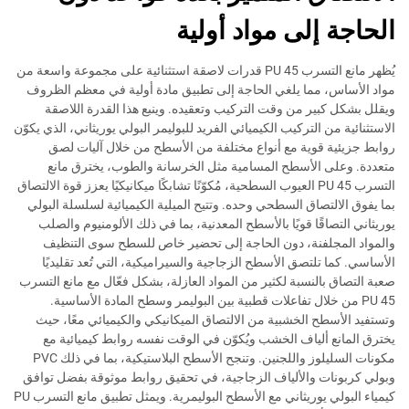
الحاجة إلى مواد أولية
يُظهر مانع التسرب PU 45 قدرات لاصقة استثنائية على مجموعة واسعة من
مواد الأساس، مما يلغي الحاجة إلى تطبيق مادة أولية في معظم الظروف
ويقلل بشكل كبير من وقت التركيب وتعقيده. وينبع هذا القدرة اللاصقة
الاستثنائية من التركيب الكيميائي الفريد للبوليمر البولي يوريثاني، الذي يكوّن
روابط جزيئية قوية مع أنواع مختلفة من الأسطح من خلال آليات لصق
متعددة. وعلى الأسطح المسامية مثل الخرسانة والطوب، يخترق مانع
التسرب PU 45 العيوب السطحية، مُكوّنًا تشابكًا ميكانيكيًا يعزز قوة الالتصاق
بما يفوق الالتصاق السطحي وحده. وتتيح الميلية الكيميائية لسلسلة البولي
يوريثاني التصاقًا قويًا بالأسطح المعدنية، بما في ذلك الألومنيوم والصلب
والمواد المجلفنة، دون الحاجة إلى تحضير خاص للسطح سوى التنظيف
الأساسي. كما تلتصق الأسطح الزجاجية والسيراميكية، التي تُعد تقليديًا
صعبة التصاق بالنسبة لكثير من المواد العازلة، بشكل فعّال مع مانع التسرب
PU 45 من خلال تفاعلات قطبية بين البوليمر وسطح المادة الأساسية.
وتستفيد الأسطح الخشبية من الالتصاق الميكانيكي والكيميائي معًا، حيث
يخترق المانع ألياف الخشب ويُكوّن في الوقت نفسه روابط كيميائية مع
مكونات السليلوز واللجنين. وتنجح الأسطح البلاستيكية، بما في ذلك PVC
وبولي كربونات والألياف الزجاجية، في تحقيق روابط موثوقة بفضل توافق
كيمياء البولي يوريثاني مع الأسطح البوليمرية. ويمثل تطبيق مانع التسرب PU