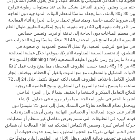
الجوية لبدء التفاعل الكيميائي والحفاظ عليه، والذي يحوّل الختم السائل إلى
ختم مرن ومتين. ويُجرى التفاعل بشكل مثالي عند مستويات رطوبة تتراوح
بين 30 و80 بالمئة، مما يجعله مناسبًا لمعظم البيئات النموذجية دون الحاجة
إلى شروط تكييف خاصة. ويمتد نطاق تحمل درجات الحرارة أثناء المعالجة
من 5 درجات مئوية إلى 40 درجة مئوية، ما يتيح إمكانية التطبيق طوال العام
في معظم المناخات دون الحاجة إلى تدفئة أو تبريد. وتضمن خصائص
التسوية الذاتية للمنتج غير المجفف PU 45 تدفقًا مناسبًا وملء الفجوات حتى
في مواضع التركيب الصعبة. ولا تمثل الأسطح العمودية أي صعوبة في
التطبيق، إذ تحتفظ الصيغة المقاومة للانزلاق بموقعها خلال عملية المعالجة.
وعادةً ما يتراوح زمن تكوين الطبقة السطحية (Skinning time) للمنتج PU
45 بين 15 و45 دقيقة حسب الظروف المحيطة، مما يمنح وقت عمل كافيًا
لأدوات التشكيل والتشطيب مع منع التلوث بالغبار أو الحطام. ويختلف إنجاز
العلاج الكامل باختلاف الظروف البيئية، لكنه عمومًا يكتمل خلال 24 إلى 72
ساعة، ما يسمح بالتقدم السريع في المشاريع. وتتيح الخاصية التدريجية
للعلاج التعامل المبكر والاستخدام الخفيف بينما لا يزال الجزء الداخلي
لشريط الختم في طور المعالجة، مما يوفر مرونة في جداول الإنشاء.
ويتحمل نظام المعالجة تفاوتًا في السمك يصل إلى عمق 25 مليمترًا دون
التأثير على جودة المعالجة أو الخصائص النهائية. وتبين أن هذه القدرة ذات
قيمة كبيرة في التطبيقات التي تتسم بعرض مفاصل غير منتظم أو متطلبات
حركة أساس كبيرة. ويضمن الانكماش المتحكم فيه أثناء المعالجة أن يتطابق
حجم الختم النهائي تقريبًا مع الحجم المطبق، مما يمنع حدوث فجوات أو
تجاويف قد تضعف فعالية الختم. ويظل الأداء في الطقس البارد موثوقًا حتى