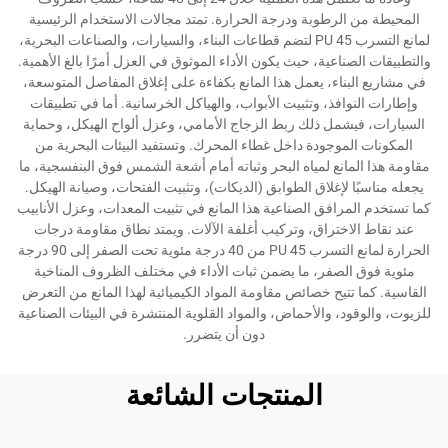
المحيطة من الرطوبة ودرجة الحرارة. تمتد مجالات الاستخدام الرئيسية
لمانع التسرب PU 45 لتضم قطاعات البناء، والسيارات، والصناعات البحرية،
والتطبيقات الصناعية، حيث يكون الأداء الموثوق في العزل أمرًا بالغ الأهمية.
في مشاريع البناء، يعمل هذا المانع بكفاءة على إغلاق المفاصل المتوسعة،
وإطارات النوافذ، وتثبيت الأبواب، والهياكل الخرسانية. أما في تطبيقات
السيارات، فيشمل ذلك ربط الزجاج الأمامي، وعزل ألواح الهيكل، وحماية
المكونات الموجودة داخل غطاء المحرك. وتستفيد البيئات البحرية من
مقاومة هذا المانع لمياه البحر وثباته أمام أشعة الشمس فوق البنفسجية، ما
يجعله مناسبًا لإغلاق الطوابق (الديكات)، وتثبيت الفتحات، وصيانة الهيكل.
كما تستخدم المرافق الصناعية هذا المانع في تثبيت المعدات، وعزل الأنابيب
عند نقاط الاختراق، وتركيب أغلفة الآلات. ويمتد نطاق مقاومة درجات
الحرارة لمانع التسرب PU 45 من 40 درجة مئوية تحت الصفر إلى 90 درجة
مئوية فوق الصفر، ما يضمن ثبات الأداء في مختلف الظروف المناخية
القاسية. كما تتيح خصائص مقاومة المواد الكيميائية لهذا المانع من التعرض
للزيوت، والوقود، والأحماض، والمواد القلوية المنتشرة في البيئات الصناعية
دون أن يتضرر.
المنتجات الشائعة