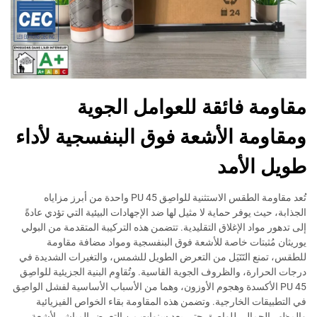
مقاومة فائقة للعوامل الجوية
ومقاومة الأشعة فوق البنفسجية لأداء
طويل الأمد
تُعد مقاومة الطقس الاستثنية للواصِق PU 45 واحدة من أبرز مزاياه
الجذابة، حيث يوفر حماية لا مثيل لها ضد الإجهادات البيئية التي تؤدي عادةً
إلى تدهور مواد الإغلاق التقليدية. تتضمن هذه التركيبة المتقدمة من البولي
يوريثان مُثبتات خاصة للأشعة فوق البنفسجية ومواد مضافة مقاومة
للطقس، تمنع التَتَيَل من التعرض الطويل للشمس، والتغيرات الشديدة في
درجات الحرارة، والظروف الجوية القاسية. وتُقاوِم البنية الجزيئية للواصِق
PU 45 الأكسدة وهجوم الأوزون، وهما من الأسباب الأساسية لفشل الواصِق
في التطبيقات الخارجية. وتضمن هذه المقاومة بقاء الخواص الفيزيائية
والمظهر الجمالي للواصِق حتى بعد سنوات من التعرض المباشر لأشعة