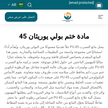
[email protected]
AR
احصل على عرض سعر
مادة ختم بولي يوريثان 45
يمثل مانع التسرب PU 45 حلاً تقدميًا مصنوعًا من البولي يوريثان، ويُقدِّم أداءً
استثنائيًا في مجموعة واسعة من التطبيقات الصناعية والتجارية. يتميز هذا
المانع المتقدم بخصائص التصاق فائقة ومرونة ملحوظة، ما يجعله خيارًا
مثاليًا للمهنيين الباحثين عن حلول إغلاق موثوقة. تعتمد تركيبة مانع التسرب
PU 45 على بوليمرات بولي يوريثان عالية الجودة تتفاعل مع الرطوبة لتكوين
ختم مرن دائم يحافظ على سلامته تحت ظروف بيئية متفاوتة. يقوم الأساس
التكنولوجي لمانع التسرب PU 45 على صيغته ذات المكون الواحد، مما يلغي
تعقيدات نسب الخلط ويضمن نتائج تطبيق متسقة. ويتميز هذا المانع المبتكر
بالالتصاق الممتاز بعدة مواد أساسية مثل الخرسانة، والمعادن، والخشب،
والزجاج، والعديد من أنواع البلاستيك، ما يوفر المرونة التي يتطلبها المهنيون.
يتمثل آلية علاج مانع التسرب PU 45 في امتصاص رطوبة الجو، ما يحفز
تفاعلًا كيميائيًا يحوّل المانع من حالته السائلة إلى مادة مرنة تشبه المطاط.
وعادةً ما تكتمل هذه العملية خلال 24 إلى 48 ساعة، حسب الظروف