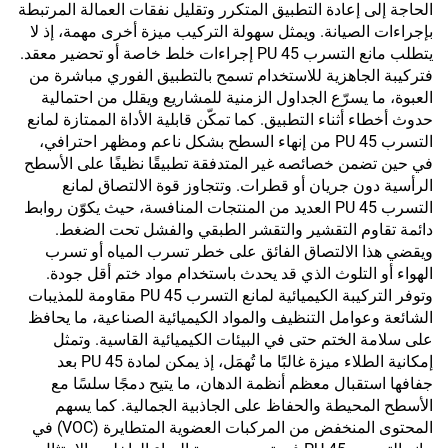
الحاجة إلى إعادة التطبيق المتكرر وتقليل نفقات العمالة المرتبطة
بإجراءات الصيانة. ويمثل سهولة التركيب ميزة أخرى مهمة، إذ لا
يتطلب مانع التسرب PU 45 إجراءات خلط خاصة أو تحضير معقد.
فتركيبة الجاهزية للاستخدام تسمح بالتطبيق الفوري مباشرة من
العبوة، ما يسرّع الجداول الزمنية للمشاريع ويقلل من احتمالية
حدوث أخطاء أثناء التطبيق. كما تمكّن قابلية الأداة الممتازة لمانع
التسرب PU 45 من إنهاء السطح بشكل ناعم ومظهر احترافي،
في حين تضمن خصائصه غير المتدفقة تطبيقًا نظيفًا على الأسطح
الرأسية دون جريان أو قطرات. وتتجاوز قوة الالتصاق لمانع
التسرب PU 45 العديد من المنتجات المنافسة، حيث يكوّن روابط
دائمة تقاوم التقشير والتقشر الطبقي والفشل تحت الضغط.
ويقضي هذا الالتصاق الفائق على خطر تسرب المياه أو تسرب
الهواء أو التلوث الذي قد يحدث باستخدام مواد ختم أقل جودة.
وتوفر التركيبة الكيميائية لمانع التسرب PU 45 مقاومة للمذيبات
الشائعة وعوامل التنظيف والمواد الكيميائية الصناعية، ما يحافظ
على سلامة الختم حتى في البيئات الكيميائية القاسية. وتمثل
إمكانية الطلاء ميزة غالبًا ما تُهمَل، إذ يمكن لمادة PU 45 بعد
جفافها استقبال معظم أنظمة الدهان، ما يتيح دمجًا سلسًا مع
الأسطح المحيطة والحفاظ على الجاذبية الجمالية. كما يسهم
المحتوى المنخفض من المركبات العضوية المتطايرة (VOC) في