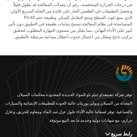
في درجات الحرارة المنخفضة، رغم أن معدلات المعالجة قد تطول قليلاً.
وتحصل التطبيقات في الطقس الحار على فائدة من التجلد السريع الأولي
الذي يمنع تلوث السطح ويتيح التعامل المبكر. وطبيعة ختم PU 45
المتسامحة في نظام المعالجة تسمح بتباينات طفيفة في التطبيق دون تأثير
كبير على الأداء النهائي، مما يقلل من مستوى المهارة المطلوب لتحقيق
تركيب ناجح ويقلل من احتمال حدوث أعطال ميدانية مرتبطة بالتطبيق.
توفر شركة تشينغداو جياو باو للمواد الجديدة المحدودة محكمات السيلان
المعدلة من السيلان وبولي يوريثان عالية الجودة للتطبيقات الإنشائية والسيارات
والصناعية. توفر لصقاتنا عالية الأداء حلول عزل ضد الماء، ومقاوم للحريق، وعازل
حراري، مع شهادات دولية وخدمة ما بعد البيع موثوقة.
رابط سريع