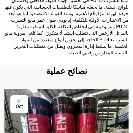
مانع التسرب PU 45 في تحسين جودة الهواء الداخلي والامتثال
للوائح البيئية، ما يجعله مناسبًا للتطبيقات الحساسة التي تكون فيها
جودة الهواء أمرًا بالغ الأهمية. وتمتد الفوائد الاقتصادية لما هو أبعد
من الاعتبارات الأولية للتكلفة، إذ يؤدي طول عمر مانع التسرب
PU 45 وموثوقيته إلى انخفاض التكلفة الكلية للملكية مقارنةً
بالبدائل الأرخص التي تتطلب استبدالًا متكررًا. كما تُلغي مرونة مانع
التسرب PU 45 الحاجة إلى تخزين أنواع متعددة من المواد
الختمية، ما يبسّط إدارة المخزون ويقلل من متطلبات التخزين
بالنسبة للمقاولين وفنيي الصيانة.
نصائح عملية
28
Oct