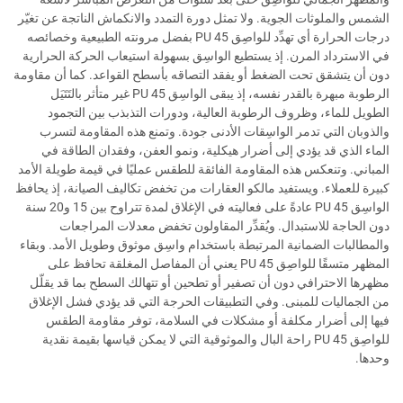
الشمس والملوثات الجوية. ولا تمثل دورة التمدد والانكماش الناتجة عن تغيّر
درجات الحرارة أي تهدِّد للواصِق PU 45 بفضل مرونته الطبيعية وخصائصه
في الاسترداد المرن. إذ يستطيع الواسِق بسهولة استيعاب الحركة الحرارية
دون أن يتشقق تحت الضغط أو يفقد التصاقه بأسطح القواعد. كما أن مقاومة
الرطوبة مبهرة بالقدر نفسه، إذ يبقى الواسِق PU 45 غير متأثر بالتَتَيَل
الطويل للماء، وظروف الرطوبة العالية، ودورات التذبذب بين التجمود
والذوبان التي تدمر الواسِقات الأدنى جودة. وتمنع هذه المقاومة لتسرب
الماء الذي قد يؤدي إلى أضرار هيكلية، ونمو العفن، وفقدان الطاقة في
المباني. وتنعكس هذه المقاومة الفائقة للطقس عمليًا في قيمة طويلة الأمد
كبيرة للعملاء. ويستفيد مالكو العقارات من تخفض تكاليف الصيانة، إذ يحافظ
الواسِق PU 45 عادةً على فعاليته في الإغلاق لمدة تتراوح بين 15 و20 سنة
دون الحاجة للاستبدال. ويُقدِّر المقاولون تخفض معدلات المراجعات
والمطالبات الضمانية المرتبطة باستخدام واسِق موثوق وطويل الأمد. وبقاء
المظهر متسقًا للواصِق PU 45 يعني أن المفاصل المغلقة تحافظ على
مظهرها الاحترافي دون أن تصفير أو تطحين أو تتهالك السطح بما قد يقلّل
من الجماليات للمبنى. وفي التطبيقات الحرجة التي قد يؤدي فشل الإغلاق
فيها إلى أضرار مكلفة أو مشكلات في السلامة، توفر مقاومة الطقس
للواصِق PU 45 راحة البال والموثوقية التي لا يمكن قياسها بقيمة نقدية
وحدها.