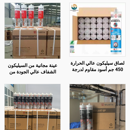
لصاق سيليكون عالي الحرارة
عينة مجانية من السيليكون
450 جم أسود مقاوم لدرجة
الشفاف عالي الجودة من
حرارة تصل إلى 1200، مانع
المصنع، لاصق OEM بجودة
للتسرب من السيليكون
WACKER وبسعر رخيص
المقاوم للحرارة
للبناء