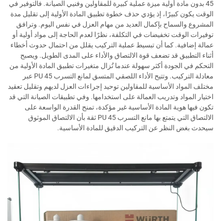
45 بدون مادة أولية ميزة عملية كبيرة للمقاولين وفنيي الصيانة. فالتوفير في
الوقت يكون كبيرًا، إذ يؤدي حذف خطوة تطبيق المادة الأولية إلى تقليل مدة
المشروع والسماح بإكمال العديد من مهام العزل في نفس اليوم. وترافق
توفيرات الوقت تخفيضات في التكلفة، نظرًا لعدم الحاجة إلى مواد أولية أو
عمالة إضافية. كما أن تبسيط عملية التركيب يقلل من احتمال حدوث أخطاء
أثناء التطبيق قد تضعف قوة الالتصاق والأداء على المدى الطويل. ويصبح
التحكم في الجودة أكثر سهولة عندما تُزال متغيرات تطبيق المادة الأولية من
معادلة التركيب. وتتيح الأداء اللصقي المتسق لمانع التسرب PU 45 عبر
مختلف المواد الأساسية للمقاولين توحيد إجراءات العزل لديهم وتقليل تعقيد
اختيار المواد وتدريب العمالة على استخدامها. وفي تطبيقات الصيانة التي قد
تكون فيها هوية المادة الأساسية غير مؤكدة، تمنح القدرة الواسعة على
الالتصاق التي يتمتع بها مانع التسرب PU 45 ثقة بأن الالتصاق الموثوق
سيحدث بغض النظر عن التركيب الدقيق للمادة الأساسية.