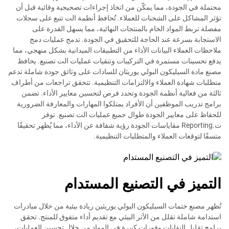
محتملة في الجودة، مما يمكّن من اتخاذ إجراءات تصحيحية وقائية قبل أن
تؤثر المشاكل على الشحنات للعملاء. تُحافظ أنظمة الت تتبع على سجلات
مفصلة تربط المواد الخام بالمنتجات النهائية، مما يسهل القدرة على
الاستجابة بسرعة عند الحاجة للتحقيق في الجودة. تدمج عمليات دمج
ملاحظات العملاء البيانات الأداء من التطبيقات الميدانية بشكل منهجي، مما
يدفع تحسينات مستمرة في التركيبات وتنقيات عمليات الت تصنيع. يحافظ
مصنع مادة السيليكون البولي يوريثان للسادات على وثائق جودة شاملة تدعم
متطلبات شهادة العملاء والالتزامات التنظيمية. تتحقق تراجعات من أطراف
ثالثة من فعالية أنظمة الجودة وتحدد فرص لتحسين معايير الأداء. تضمن
برامج تدريب الموظفين أن الأفراد يمتلكوا المهارات والمعارفة الضرورية
للحفاظ على معايير الجودة طوال جميع عمليات الت تصنيع. توفر
ت.Reporting مقاياسات الجودة رؤية شفافة عن الأداء، مما يُظهر تحقيقًا
متسقًا لتوقعات العملاء والمتطلبات التنظيمية.
التميز في التصنيع المستدام
تُظهر مصنع ختمات السيليكون البولي يوريثين ريادة بيئية من خلال مبادرات
استدامة شاملة تقلل من الأثر البيئي مع تقديم أداء متفوق للمنتج. تحقق
برامج تقليل النفايات وفورات كبيرة في المواد من خلال تحسين العمليات،