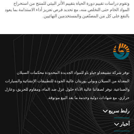
وتقوم دراسات تقييم دورة الحياة بتقييم الأثر البيئي للمنتج من استخراج
المواد الخام حتى التخلص منه، مع تحديد فرص تعزيز أداء الاستدامة بما يعود
بالنفع على كل من المصنّعين والمستخدمين النهائيين.
توفر شركة تشينغداو جياو باو للمواد الجديدة المحدودة محكمات السيلان
المعدلة من السيلان وبولي يوريثان عالية الجودة للتطبيقات الإنشائية والسيارات
والصناعية. توفر لصقاتنا عالية الأداء حلول عزل ضد الماء، ومقاوم للحريق، وعازل
حراري، مع شهادات دولية وخدمة ما بعد البيع موثوقة.
رابط سريع
أخبار