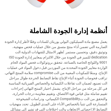
أنظمة إدارة الجودة الشاملة
يعمل مصنع مادة السيليكون البولي يوريثان للسادات وفقًا لأطر إدارة الجودة
الصارمة التي تضمن أداء منتج متسق من خلال عمليات فحص منهجية،
وتوثيق دقيق، وتحسين مستمر. تُظهر الامتثال للشهادات الدولية الت
dedication للتميز في الجودة من خلال الالتزام بمعايير إدارة الجودة ISO
9001 واللوائح الخاصة بالصناعة. تتحقق بروتوكولات فحص المواد الخام
الواردة معايير الجودة المحددة من الموردين قبل دخول المواد في عمليات
الإنتاج، ومنعًا للمكونات المعيبة من الت compromise سلامة المنتج النهائي.
تراقب فحوصات الجودة أثناء الإنتاج نقاط التضابط الحرجة طوال مراحل
الت تصنيع، لضمان الت تفاعلات الكيميائية والخصائص الفيزيائية المناسبة
في كل مرحلة من مراحل الإنتاج. يشمل اختبار المنتج النهائي إجراءات
تقييم شاملة مثل قياس قوة الالتصاق، وتقييم مقاومة درجات الحرارة،
والتحقق من الت تCompatibility الكيميائي، ودراسات الشيخوخة
المتسارعة التي تتنبأ بالخصائص الأداء على المدى الطويل. تحدد منهجيات
التضابط الإ إحصائي الاتجاهات والت اختلافات التي قد تشير إلى مشاكل