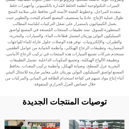
الميزات التكنولوجية أنظمة الخلط المُدارة بالكمبيوتر، وأجهيزات خلط
متعددة المراحل، وخطوط التعبئة الأتمتة التي تحافظ على سلامة المنتج
طوال عملية الإنتاج. عادةً ما يستضيف المصنع أقسام للبحث والتطوير حيث
يعمل الكيميائيون باستمرار على صقل التركيبات لتلباسة المطالب
المتتطورة للسوق. تمتد تطبيقات المنتجات المُصنعة في المصنع لواصق
السيليكون البولي يوريثان لتشمل قطاعات البناء، والسيارات، والبحرية،
والطيران، والإلكترونيات. توفر هذه الوصلات حلول عازلة للماء للواجهات
المعمارية، وتطبيقات الزجاج الهيكلي، وأنظمة الحماية من عوامل الطقس.
تستخدم شركات تصنيع السيارات هذه المنتجات في تركيب الزجاج الأمامي،
وتطبيقة الألواح الهيكلية، وتجميع المكونات الداخلية. تشمل التطبيقات
البحرية عزل السطح، وصيانة الهيكل، وأنظمة تركيب المعدات. يحافظ
المصنع لواصق السيليكون البولي يوريثان على معايير صارمة للامتثال البيئي
أثناء إنتاج مواد تسهم في كفاءة استخدام الطاقة في المباني والمركبات من
خلال خصائص العزل الحراري المتفوقة.
توصيات المنتجات الجديدة