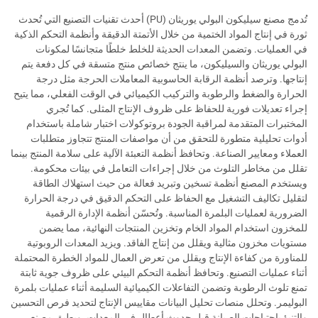
تُدمج مصنع سيليكون البولي يوريثان (PU) أحدث تقنيات التصنيع التي تُحدث
ثورة في إنتاج المواد الختمية من خلال الأتمتة الدقيقة وأنظمة التحكم الذكية
في العمليات. وتضمن المعدات الحديثة للخلط خلطًا متجانسًا لمكونات
البولي يوريثان والسيليكون، ما ينتج خصائص منتج متسقة في كل دفعة يتم
إنتاجها. وترصد أنظمة الرقابة الحاسوبية المعاملات الحرجة مثل درجة
الحرارة والضغط والرطوبة والتركيب الكيميائي في الوقت الفعلي، مما يتيح
إجراء تعديلات فورية للحفاظ على ظروف الإنتاج المثلى. كما تُجري
المختبرات المتقدمة لمراقبة الجودة بروتوكولات اختبار شاملة باستخدام
أدوات تحليلية متطورة للتحقق من أن مواصفات المنتج تتجاوز متطلبات
العملاء ومعايير الصناعة. وتحافظ أنظمة التعبئة الآلية على سلامة المنتج بينما
تقلل من مخاطر التلوث من خلال إجراءات التعامل في بيئات محكومة.
ويستخدم المصنع أنظمة تسخين وتبريد فعالة من حيث استهلاك الطاقة
لتقليل تكاليف التشغيل مع الحفاظ على التحكم الدقيق في درجة الحرارة
الضرورية لعمليات البلمرة المناسبة. وتُحسّن أنظمة الإدارة الرقمية
للمخزون استخدام المواد الخام وتخزين المنتجات النهائية، مما يضمن
مستويات مخزون مثالية ويقلل من إنتاج الفاقد. ويزيد المعدات الروبوتية
للمناورة من كفاءة الإنتاج ويقلل من تعرض العمال للمواد الخطرة المحتملة
أثناء عمليات التصنيع. وتحافظ أنظمة التحكم البيئي على ظروف جوية ثابتة
تمنع تلوث الرطوبة وتضمن التفاعلات الكيميائية السليمة أثناء عمليات بلمرة
البوليمر. وتحلل منصات تحليل البيانات مقاييس الإنتاج لتحديد فرص التحسين
والتنبؤ باحتياجات الصيانة قبل حدوث أعطال في المعدات. ويطبق مصنع