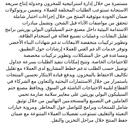
مستمرة من خلال إدارة استراتيجية للمخزون وجدولة إنتاج سريعة
الاستجابة تستوعب الطلبات المختلفة للعملاء. وتضمن بروتوكولات
ضمان الجودة موثوقية المنتج من خلال إجراءات اختبار شاملة
تتحقق من مواصفات الأداء قبل الشحن. وتشمل مبادرات
الاستدامة البيئية داخل مصنع ختم السيليكون البولي يوريثين برامج
تقليل النفايات، وعمليات تصنيع فعالة في استخدام الطاقة،
وتطوير تركيبات منخفضة الانبعاثات تدعم شهادات البناء الأخضر.
وتوفر خدمات الدعم الفني للعملاء إرشادات حول التطبيق،
ومساعدة في حل المشكلات، وتطوير تركيبات مخصصة
للاحتياجات الخاصة. وتتيح إمكانات تنفيذ الطلبات بسرعة جداول
توصيل حسب الطلب تدعم خطط المشاريع لدى العملاء مع تقليل
تكاليف الاحتفاظ بالمخزون. ويدفع قيادة الابتكار تحسين المنتجات
باستمرار من خلال الاستثمارات البحثية والتعاون مع الشركاء في
القطاع لتلبية الاحتياجات الناشئة في السوق. ويحافظ مصنع ختم
السيليكون البولي يوريثين على معايير سلامة صارمة تحمي
العاملين في التصنيع والمستخدمين النهائيين من خلال توثيق
شامل للمنتجات وبرامج للتواصل حول المخاطر. ومرونة خيارات
التعبئة والتغليف تستوعب تفضيلات العملاء المتنوعة مع ضمان
حفظ المنتج خلال مراحل التخزين والنقل.