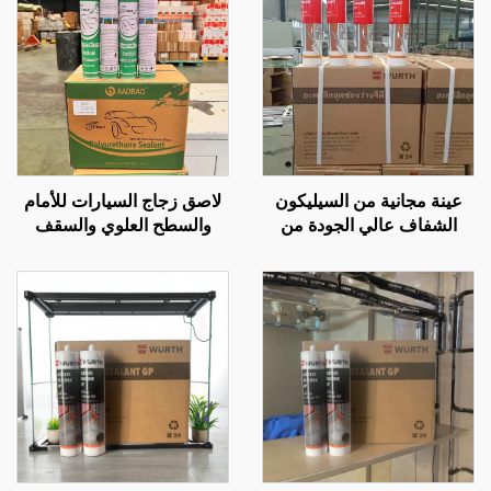
عينة مجانية من السيليكون
لاصق زجاج السيارات للأمام
الشفاف عالي الجودة من
والسطح العلوي والسقف
المصنع، لاصق OEM بجودة
والفتحات، لتسرب المياه،
WACKER وبسعر رخيص
لاصق مقاوم للماء من البولي
للبناء
يوريثان، أسود قوي