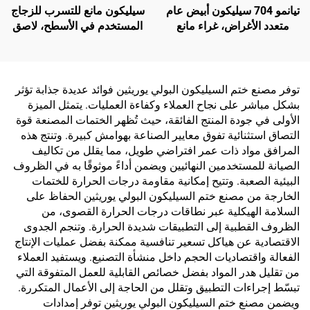
تيانمو 704 سيليكون أبيض عام
سيليكون مانع للتسرب للزجاج
متعدد الأغراض، غراء مانع
المستخدم في الأسطح، لاصق
للتسرب
هيكلى سيليكونى متعادل
توفر مصنع ختم السيليكون البولي يوريثين فوائد عديدة جذابة تؤثر
بشكل مباشر على نجاح العملاء وكفاءة العمليات. يتمثل الميزة
الأولى في جودة المنتج الفائقة، حيث تُظهر الختمات المصنعة قوة
التصاق استثنائية تفوق معايير الصناعة بهوامش كبيرة. وتنتج هذه
المرافق مواد ذات عمر افتراضي طويل، مما يقلل من تكاليف
الصيانة للمستخدمين النهائيين ويضمن أداءً موثوقًا به في الظروف
البيئية الصعبة. وتتيح إمكانية مقاومة درجات الحرارة للختمات
الخارجة من مصنع ختم السيليكون البولي يوريثين الحفاظ على
السلامة الهيكلية عبر نطاقات درجات الحرارة القصوى، من
الظروف القطبية إلى التطبيقات شديدة الحرارة. وتنجم الجدوى
الاقتصادية عن هياكل تسعير تنافسية ممكنة بفضل عمليات الإنتاج
الفعالة واقتصاديات الحجم داخل منشأة التصنيع. ويستفيد العملاء
من تقليل هدر المواد بفضل خصائص القابلية للعمل المتفوقة التي
تبسّط إجراءات التطبيق وتقلل من الحاجة إلى الأعمال المتكررة.
ويضمن مصنع ختم السيليكون البولي يوريثين توفر إمدادات