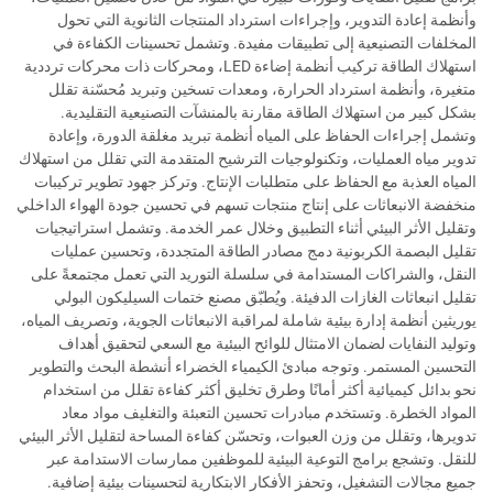
وأنظمة إعادة التدوير، وإجراءات استرداد المنتجات الثانوية التي تحول
المخلفات التصنيعية إلى تطبيقات مفيدة. وتشمل تحسينات الكفاءة في
استهلاك الطاقة تركيب أنظمة إضاءة LED، ومحركات ذات محركات ترددية
متغيرة، وأنظمة استرداد الحرارة، ومعدات تسخين وتبريد مُحسّنة تقلل
بشكل كبير من استهلاك الطاقة مقارنة بالمنشآت التصنيعية التقليدية.
وتشمل إجراءات الحفاظ على المياه أنظمة تبريد مغلقة الدورة، وإعادة
تدوير مياه العمليات، وتكنولوجيات الترشيح المتقدمة التي تقلل من استهلاك
المياه العذبة مع الحفاظ على متطلبات الإنتاج. وتركز جهود تطوير تركيبات
منخفضة الانبعاثات على إنتاج منتجات تسهم في تحسين جودة الهواء الداخلي
وتقليل الأثر البيئي أثناء التطبيق وخلال عمر الخدمة. وتشمل استراتيجيات
تقليل البصمة الكربونية دمج مصادر الطاقة المتجددة، وتحسين عمليات
النقل، والشراكات المستدامة في سلسلة التوريد التي تعمل مجتمعةً على
تقليل انبعاثات الغازات الدفيئة. ويُطبّق مصنع ختمات السيليكون البولي
يوريثين أنظمة إدارة بيئية شاملة لمراقبة الانبعاثات الجوية، وتصريف المياه،
وتوليد النفايات لضمان الامتثال للوائح البيئية مع السعي لتحقيق أهداف
التحسين المستمر. وتوجه مبادئ الكيمياء الخضراء أنشطة البحث والتطوير
نحو بدائل كيميائية أكثر أمانًا وطرق تخليق أكثر كفاءة تقلل من استخدام
المواد الخطرة. وتستخدم مبادرات تحسين التعبئة والتغليف مواد معاد
تدويرها، وتقلل من وزن العبوات، وتحسّن كفاءة المساحة لتقليل الأثر البيئي
للنقل. وتشجع برامج التوعية البيئية للموظفين ممارسات الاستدامة عبر
جميع مجالات التشغيل، وتحفز الأفكار الابتكارية لتحسينات بيئية إضافية.