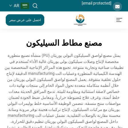
[email protected]
AR
احصل على عرض سعر
مصنع مطاط السيليكون
يمثل مصنع لواصق السيليكون البولي يوريثان (PU) منشأة تصنيع متطورة
مخصصة لإنتاج وصلات سيليكون بولي يوريثان عالية الأداء تُستخدم في
تطبيقات صناعية وتجارية متنوعة. تجمع هذه المراكز الإنتاجية المتخصصة بين
الهندسة الكيميائية المتطورة وعمليات الت manufacturing الدقيقة لإنتاج
حلول تغلقية متفوقة. يعمل المصنع لواصق السيليكون البولي يوريثان من
خلال أنظمة متكاملة متعددة تحول المواد الخام إلى منتجات نهائية ذات
خصائص لاصقة استثنائية ومقاومة للبيئة. تدمج المرافق الحديثة معدات
خلط أتمتة، وغرف علاج مُضبوطة حرارياً، ومعامل ضبط الجودة لضمان
مواصفات منتج متسقة. تتضمن الوظيفة الأساسية خلط بوليمرات البولي
يوريثان مع مركبات السيليكون، لإنتاج تركيبات هجينة توفر مرونة ومتانة
محسنة مقارنة بالوصلات التقليدية. تشمل عمليات الت manufacturing
داخل المصنع لواصق السيليكون البولي يوريثان تنظيم دقيق للحرارة،
وظروف جوية خاضعة للتحكم، وبروتوكولات اختبار الجودة النظامية. تشمل