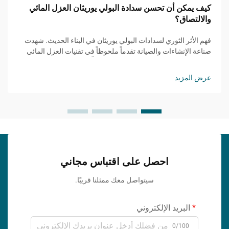
كيف يمكن أن تحسن سدادة البولي يوريثان العزل المائي
والالتصاق؟
فهم الأثر الثوري لسدادات البولي يوريثان في البناء الحديث. شهدت
صناعة الإنشاءات والصيانة تقدماً ملحوظاً في تقنيات العزل المائي
والالتصاق، حيث برز مانع التسرب PU كحلٍّ مغيّر للقواعد...
عرض المزيد
احصل على اقتباس مجاني
سيتواصل معك ممثلنا قريبًا.
البريد الإلكتروني
0/100