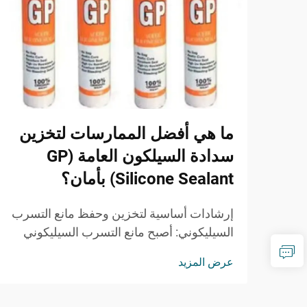
ما هي أفضل الممارسات لتخزين
سدادة السيلكون العامة (GP
Silicone Sealant) بأمان؟
إرشادات أساسية لتخزين وحفظ مانع التسرب
السيليكوني: أصبح مانع التسرب السيليكوني
GP منتجًا لا غنى عنه في مجالات البناء
عرض المزيد
والتحسينات المنزلية والتطبيقات الصناعية.
ويُعد التخزين السليم أمرًا بالغ الأهمية للحفاظ
على فعاليته...