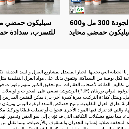
عالية الجودة 300 مل و600
سيليكون حمضي ما
يليكون حمضي محايد
للتسرب، سدادة حم
 لاصق سيليكون أحادي
متعددة الأغراض، سيل
كون بجودة تطابق
حمضي عام
Wacker، سعر مناسب
للبناء
PU) الرشوشة العديد من المزايا الجذابة التي تجعلها الخيار المفضل لمشاريع العزل والس
 رشوشة قيم عزل استثنائية لكل بوصة من السماكة، وتتفوق بذلك على مواد العزل التقليد
نفقات التدفئة والتبريد. كما أن عملية التطبيق المتماسكة لرغوة البولي يوريثان
كامل. ويمثل كفاءة التركيب ميزة كبيرة أخرى، إذ يمكن للفنيين المدر
، والتي قد تترك فيها المواد الأخرى فجوات أو تتطلب قطعًا وتركيبًا م
المجففة صلابة إنشائية للجدران والسقوف والأرضيات، بينما تقلل من انت