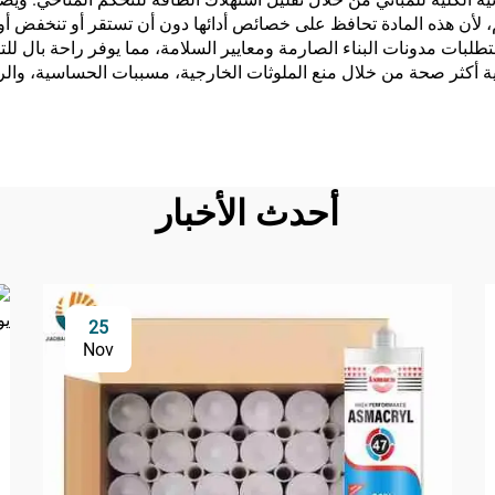
هم، لأن هذه المادة تحافظ على خصائص أدائها دون أن تستقر أو تنخفض 
ثان (PUF) الرشوشة الحديثة بمتطلبات مدونات البناء الصارمة ومعايير السلامة، مما يوفر 
ثان (PUF) الرشوشة بيئات داخلية أكثر صحة من خلال منع الملوثات الخارجية، مسببات ا
أحدث الأخبار
25
Nov