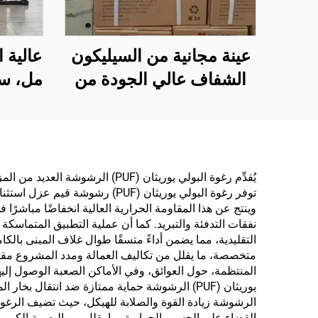
عينة مجانية من السيليكون
الشفاف عالي الجودة من
مل، س
المصنع، لاصق OEM بجودة
GP،
WACKER وبسعر رخيص
الم
للبناء
يُقدِّم رغوة البولي يوريثان (F
توفر رغوة البولي يوريثان (PUF)
التقليدية، مما يضمن أداءً متسقًا طوال غلاف المبنى بال
المنتظمة، حول العوائق، وفي الأماكن الصعبة الوصول إليها
الرشوشة زيادة القوة والصلابة للهيكل، حيث تضيف الرغوة 