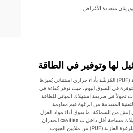
وريثان متعددة الأغراض
ثيل لها وتوفير في الطاقة
تتميّز رغوة البولي يوريثان العازلة (PUF) المُرَشّة بأداء حراري استثنائي يُميزها
توفرة في السوق اليوم، حيث توفر كفاءة في
دث تحولاً في طريقة استهلاك المباني للطاقة
لتقنية المتقدمة من الرغوة قيم مقاومة
 تتراوح بين R-6 وR-8 لكل إنش من السماكة، ما يفوق أداء مواد العزل
التقليدية بشكل ملحوظ مع استهلاك مساحة أقل داخل ت cavities الجدران
والهياكل. وتتكوّن البنية المغلقة للرغوة العازلة (PUF) من ملايين الجيوب