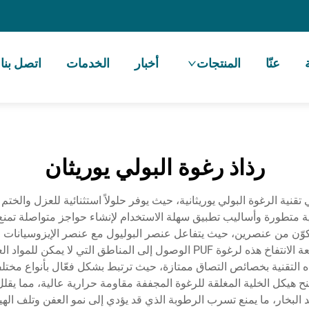
عنّا
المنتجات
أخبار
الخدمات
اتصل بنا
رذاذ رغوة البولي يوريثان
PU) الرشية تقدماً ثورياً في تقنية الرغوة البولي يوريثانية، حيث يوفر حلولاً استثنائية
يائية متطورة وأساليب تطبيق سهلة الاستخدام لإنشاء حواجز متواصلة تم
 (PUF) الرشية على نظام مكوّن من عنصرين، حيث يتفاعل عنصر البوليول مع عنصر الإيز
والشقوق والأسطح غير المنتظمة بدقة واتساق. وتتيح طبيعة الانتفاخ هذه لرغوة PUF
ه التقنية بخصائص التصاق ممتازة، حيث ترتبط بشكل فعّال بأنواع مخ
 هيكل الخلية المغلقة للرغوة المجففة مقاومة حرارية عالية، مما يقلل
البخار، ما يمنع تسرب الرطوبة الذي قد يؤدي إلى نمو العفن وتلف الهي