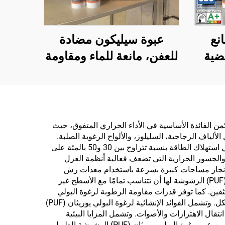
نع
عبوة سيليكون مضادة
ضية
للعفن، مانعة للماء ومقاومة
يكون
للعوامل الجوية، لاصقة
متعادلة 300 مل، للبيع
بالجملة من المصنع،
للاستخدام في البناء
د الحديثة. تكمن الفائدة الأساسية في الأداء الحراري المتفوق، حيث
ية مثل الألياف الزجاجية، السليلوز، والألواح الرغوية الصلبة.
وينتج عن هذا المقاومة الحرارية العالية انخفاضًا مباشرًا في تكاليف الطاقة لأصحاب العقارات، مع تحقيق الكثير منهم وفورات في استهلاك الطاقة بنسبة تتراوح بين 30 و50 بالمئة على
 (PUF) الرشوشة تقضي على الفجوات والوصلات والجسور الحرارية التي تضعف فعالية أنظمة العزل
بين إنجاز مساحات كبيرة بسرعة باستخدام معدات رش
متخصصة، ما يقلل من تكاليف العمالة ومدد المشروع مقارنةً بطرق العزل التقليدية. وتتيح خصائص التمدد لرغوة البولي يوريثان (PUF) الرشوشة لها أن تتناسب تمامًا مع الأسطح غير
كثفين. كما توفر قدرات مقاومة الرطوبة لرغوة البولي
يوريثان (PUF) الرشوشة حماية ممتازة ضد انتقال بخار الماء، مما يمنع مشكلات التكاثف التي قد تؤدي إلى نمو العفن وتدهور الهيكل. وتشمل الفوائد الإنشائية لرغوة البولي يوريثان (PUF)
قال الاهتزازات والأصوات. وتشمل المزايا البيئية
القضاء على الجسور الحرارية، ما يقلل من البصمة الكربونية الكلية للمباني من خلال تقليل استهلاك الطاقة للتحكم المناخي. ويضمن عمر رغوة البولي يوريثان (PUF) الرشوشة الطويل