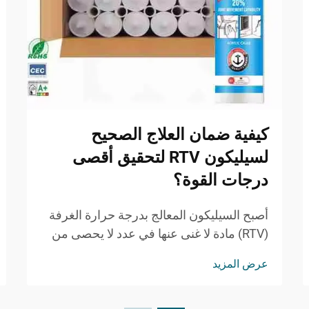
كيفية ضمان العلاج الصحيح
لسيليكون RTV لتحقيق أقصى
درجات القوة؟
أصبح السيليكون المعالج بدرجة حرارة الغرفة
(RTV) مادة لا غنى عنها في عدد لا يحصى من
التطبيقات الصناعية والتجارية نظرًا لمرونته
عرض المزيد
الاستثنائية ومتانته ومقاومته الكيميائية. وفهم
كيفية علاج سيليكون RTV بشكل صحيح أمرٌ ...