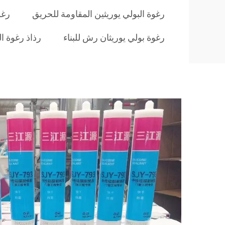
رغوة البولي يوريثين المقاومة للحريق
رغوة pu 
رغوة بولي يوريثان رش للبناء
رذاذ رغوة ال