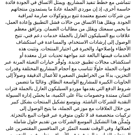
تتماشى مع خطط تنفيذ المشاريع. ويمثل الاتساق في الجودة فائدة
حاسمة أخرى، إذ إن موردي الجملة عادةً ما يستمدون منتجاتهم
من شركات تصنيع معتمدة تتبع بروتوكولات صارمة لمراقبة
الجودة. ويقلل هذا الاتساق من حالات فشل التطبيق وإعادة العمل،
ما يحمي سمعتك ويقلل من مطالبات الضمان. وترافق معظم
علاقات بيع السيليكون العازل بالجملة خدمات دعم فني، تتيح
الوصول إلى إرشادات الاستخدام، والمساعدة في استكشاف
الأخطاء وإصلاحها، والخبرة في اختيار المنتجات. وتثبت هذه
الخدمات قيمتها البالغة عند مواجهة تحديات عزل معقدة أو
استكشاف مجالات تطبيق جديدة. وتُوفِّر خيارات التعبئة المرنة عبر
قنوات الجملة حلولًا تتناسب مع أحجام المشاريع المختلفة وقدرات
التخزين، بدءًا من الخراطيش الصغيرة للأعمال الدقيقة وصولاً إلى
الحاويات الكبيرة للمشاريع الواسعة النطاق. وغالبًا ما تتضمن
شروط الدفع التي يقدمها موردو السيليكون العازل بالجملة فترات
ائتمان ممتدة وخصومات بناءً على الكمية، ما يحسّن إدارة السيولة
النقدية للشركات الناشئة. ويتوسع تشكيل المنتجات بشكل كبير
من خلال العلاقات مع موزعي الجملة، ما يتيح الوصول إلى
تركيبات متخصصة قد لا تكون متوفرة عبر قنوات البيع بالتجزئة.
ويُمكّن هذا التشكيل الموسع الشركات من تقديم حلول شاملة
لعملائها، وفي الوقت نفسه التميّز عن المنافسين المقتصرين على
المنتجات القياسية المتوفرة في الأسواق. وتظهر فرص التخصيص