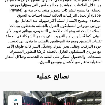
من خلال العلاقات المباشرة مع المصنّعين التي يسهّلها موزعو
الجملة، ما يسمح للشركات بتطوير منتجات خاصة بها (Private
Label) أو تعديل التركيبات الحالية لتلبية احتياجات السوق
المحددة. ويصبح الامتثال للبيئة أكثر سهولة عند التعامل مع
موردين موثوقين للسيليكون العازل بالجملة، يحتفظون ببيانات
السلامة المحدثة، وشهادات الامتثال التنظيمي، ووثائق تقييم الأثر
البيئي. كما تُحسّن برامج التدريب التي يقدمها الشركاء في الجملة
تقنيات التطبيق ومعرفة الموظفين بالمنتج، ما يؤدي إلى تحسين
جودة التركيب وتقليل هدر المواد. وتشكّل الشراكات طويلة الأمد
مع موردي السيليكون العازل بالجملة فرصًا للتطوير المشترك
للمنتجات، والحصول المبكر على التقنيات الجديدة، وهياكل أسعار
تفضيلية تدعم نمو الأعمال وتوسيع السوق.
نصائح عملية
28
Oct