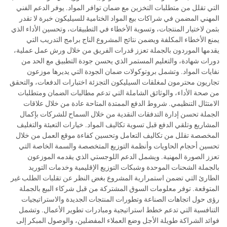
التي تقلل من متطلبات التخزين مع ضمان توافر المواد. يوفر الدعم الفني
المهني المضمن في شراكات بيع المواد الختامية للسيليكون خبرة لا تقدر
بثمن لاختيار المنتجات، وتسوية الأخطاء في التطبيقات، وتحسين الأداء الذي
يمنع الأخطاء المكلفة ويضمن نتائج المشروع الناج برامج التدريب التي
يقدمها الموردون بالجملة تعزز قدرات الفريق من خلال ورش عمل عملية،
دورات شهادة، والتعليم المستمر الذي يحسن جودة التطبيق مع الحد من
نفايات المواد. وتشمل بروتوكولات ضمان الجودة التي يديرها موزعون
تجاريون محترمون لمغلقات السيليكون التجزئة اختبارات الدفعات، والتحقق
من صحة الأداء، والوثائق الشاملة التي تدعم مطالبات الضمان ومتطلبات
الامتثال التنظيمي. شروط الدفع الممتدة المتاحة عادة من خلال علاقات
الجملة تحسن إدارة التدفقات النقدية من خلال السماح للشركات بإكمال
المشاريع وتلقي الدفع قبل تسوية تكاليف المواد. خيارات التعبئة والتغليف
المخصصة تقلل من تكاليف التعامل وتحسين كفاءة موقع العمل من خلال
تحسين أحجام الحاويات وأنظمة التوزيع المتخصصة والسمة الخاصة التي
تعزز الصورة المهنية. ويشمل الدعم اللوجستي الذي يقدمه الموزعون
بالجملة الشحنات الموحدة وشبكات التوزيع الإقليمية وخدمات التوريد
الطارئ التي تضمن استمرارية المشروع بغض النظر عن تقلبات الطلب غير
المتوقعة. توفر معلومات السوق المشتركة من قبل شركاء البيع بالجملة
رؤى حول اتجاهات الصناعة وتطورات المنتجات الجديدة والاستراتيجيات
التنافسية التي تدعم خطط استراتيجية ومبادرات تطوير الأعمال. وتشمل
فوائد الشراكة طويلة الأجل وضع العملاء المفضلين، والوصول المبكر إلى