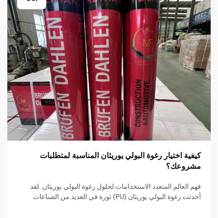
كيفية اختيار رغوة البولي يوريثان المناسبة لمتطلبات
مشروعك؟
فهم العالم المتعدد الاستخدامات لحلول رغوة البولي يوريثان. لقد
أحدثت رغوة البولي يوريثان (PU) ثورة في العديد من الصناعات
بفضل تنوعها الاستثنائي وخصائصها القابلة للتكيف. من التطبيقات
الإنشائية والصناعات السيارات إلى تصنيع الأثاث...