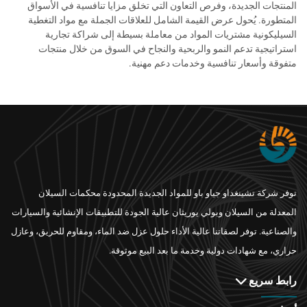
المنتجات الجديدة، وفرص التعاون التي تخلق مزايا تنافسية في الأسواق
المتطورة. يُحول عرض القيمة الشامل للعلاقات الجملة مع مواد التغطية
السيليكونية مشتريات المواد من معاملة بسيطة إلى شراكة تجارية
استراتيجية تدعم النمو والربحية والنجاح في السوق من خلال منتجات
متفوقة وأسعار تنافسية وخدمات دعم مهنية.
توفر شركة تشينغداو جياو باو للمواد الجديدة المحدودة محكمات السيلان
المعدلة من السيلان وبولي يوريثان عالية الجودة للتطبيقات الإنشائية والسيارات
والصناعية. توفر لصقاتنا عالية الأداء حلول عزل ضد الماء، ومقاوم للحريق، وعازل
حراري، مع شهادات دولية وخدمة ما بعد البيع موثوقة.
رابط سريع