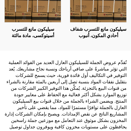
سيليكون مانع للتسرب شفاف
سيليكون مانع للتسرب
أحادي المكون، أنبوب
أسيتوكسى، مادة مالئة
بلاستيكي 300 مل
للفراغات، لاصق سيليكون
مقاوم للماء للزجاج
والألومنيوم، متاح بالإنتاج
حسب الطلب (OEM)
تُقدِّم عروض الجملة للسيليكون العازل العديد من الفوائد العملية
التي تؤثر مباشرةً على صافي أرباحك ونسبة نجاح مشاريعك. يُعد
التوفير في التكاليف أول فائدة فورية، حيث يسمح للشركات
بتقليل نفقات المواد بنسبة تصل إلى أربعين بالمئة مقارنة بالشراء
من قنوات البيع بالتجزئة. يُمكِّن هذا التوفير الكبير الشركات من
توزيع الموارد بشكل أكثر فعالية مع الحفاظ على معايير جودة
المنتج. ويضمن الشراء بالجملة من خلال قنوات بيع السيليكون
العازل بالجملة توافرًا مستمرًا للمواد، مما يقضي على تأخير
المشاريع الناتج عن نقص الإمدادات. ويصبح بإمكان الشركات إدارة
المخزون بشكل موثوق عند التعامل مع موزعين جملة راسخين
يحافظون على مستويات مخزون كافية ويوفرون جداول توصيل