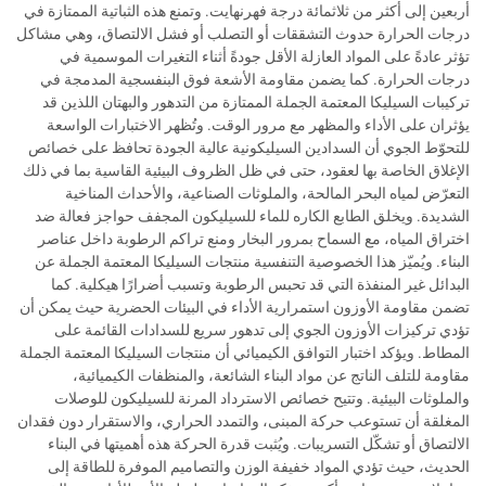
أربعين إلى أكثر من ثلاثمائة درجة فهرنهايت. وتمنع هذه الثباتية الممتازة في
درجات الحرارة حدوث التشققات أو التصلب أو فشل الالتصاق، وهي مشاكل
تؤثر عادةً على المواد العازلة الأقل جودةً أثناء التغيرات الموسمية في
درجات الحرارة. كما يضمن مقاومة الأشعة فوق البنفسجية المدمجة في
تركيبات السيليكا المعتمة الجملة الممتازة من التدهور والبهتان اللذين قد
يؤثران على الأداء والمظهر مع مرور الوقت. وتُظهر الاختبارات الواسعة
للتحوّط الجوي أن السدادين السيليكونية عالية الجودة تحافظ على خصائص
الإغلاق الخاصة بها لعقود، حتى في ظل الظروف البيئية القاسية بما في ذلك
التعرّض لمياه البحر المالحة، والملوثات الصناعية، والأحداث المناخية
الشديدة. ويخلق الطابع الكاره للماء للسيليكون المجفف حواجز فعالة ضد
اختراق المياه، مع السماح بمرور البخار ومنع تراكم الرطوبة داخل عناصر
البناء. ويُميّز هذا الخصوصية التنفسية منتجات السيليكا المعتمة الجملة عن
البدائل غير المنفذة التي قد تحبس الرطوبة وتسبب أضرارًا هيكلية. كما
تضمن مقاومة الأوزون استمرارية الأداء في البيئات الحضرية حيث يمكن أن
تؤدي تركيزات الأوزون الجوي إلى تدهور سريع للسدادات القائمة على
المطاط. ويؤكد اختبار التوافق الكيميائي أن منتجات السيليكا المعتمة الجملة
مقاومة للتلف الناتج عن مواد البناء الشائعة، والمنظفات الكيميائية،
والملوثات البيئية. وتتيح خصائص الاسترداد المرنة للسيليكون للوصلات
المغلقة أن تستوعب حركة المبنى، والتمدد الحراري، والاستقرار دون فقدان
الالتصاق أو تشكّل التسريبات. ويُثبت قدرة الحركة هذه أهميتها في البناء
الحديث، حيث تؤدي المواد خفيفة الوزن والتصاميم الموفرة للطاقة إلى