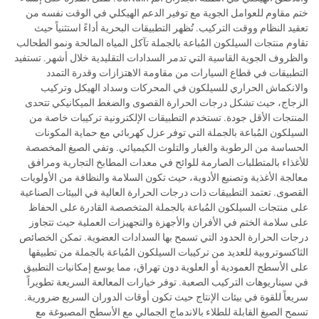
ختم مقاوم للعوامل الجوية مع توفير الدعم الهيكلي في الوقت نفسه من
تعقيد النظام ووقت التركيب. تُظهر التطبيقات البحرية أداءً استثنياً حيث
تقاوم منتجات السيلكون المُباعة بالجملة تآكل المياه المالحة ونمو الطحالب
والظروف الجوية القاسية التي تدمر السدادات التقليدية خلال أشهر. تستفيد
التطبيقات في قطاع السيارات من مقاومة الاهتزازات وقدرة التمدد
والانكماش الحراري للسيلكون في المحركات وسداد الهيكل وتركيب
الزجاج، حيث تشكل درجات الحرارة القصوى والضغط الميكانيكي تتحدى
المنتجات الأقل جودة. تستخدم التطبيقات الإلكترونية تركيبات خاصة من
السيلكون المُباعة بالجملة التي توفر عزل كهربائي مع حماية المكونات
الحساسة من الرطوبة والغبار والتلوث الكيميائي. وتفي الصيغ المخصصة
للأغذاء بالمتطلبات الصارمة للوائح في معدات المطابخ التجارية ومرافق
معالجة الأغذية وتصنيع الأدوية، حيث تكون السلامة والنظافة من الأولويات
القصوى. تعتمد التطبيقات ذات درجات الحرارة العالية في البيئات الصناعية
على منتجات السيلكون المُباعة بالجملة المتخصصة القادرة على الحفاظ
على سلامة الختم في الأفران والأجهزة والتجهيزات العملية حيث تتجاوز
درجات الحرارة الحدود التي تسمح بها السدادات العضوية. تمكن الخصائص
الثاكسوتروبية للعديد من تركيبات السيلكون المُباعة بالجملة من تطبيقها
على الأسطح العمودية أو العلوية دون تهراق، مما يوسع إمكانيات التطبيق
في سيناريوهات التركيب الصعبة. توفر خيارات المعالعة السريعة تطويراً
سريعاً للقوة في بيئات الإنتاج حيث تكون أوقات الدوران السريع ضرورية.
تسمح الصيغ القابلة للطلاء بالاندماج الجمالي مع الأسطح المصبوغة مع