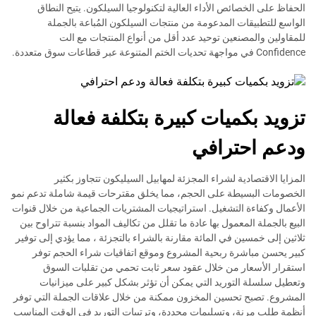
الحفاظ على الخصائص الأداء العالية لتكنولوجيا السيلكون. يتيح النطاق
الواسع للتطبيقات المدعومة من منتجات السيلكون المُباعة بالجملة
للمقاولين والمصنعين توحيد عدد أقل من أنواع المنتجات مع الت
Confidence في مواجهة تحديات الختم المتنوعة عبر قطاعات سوق متعددة.
تزويد بكميات كبيرة بتكلفة فعالة
ودعم احترافي
المزايا الاقتصادية لشراء المجزئة لمهابيل السيليكون تتجاوز بكثير
الخصومات البسيطة على الحجم، مما يخلق مقترحات قيمة شاملة تدعم نمو
الأعمال وكفاءة التشغيل. استراتيجيات المشتريات الجماعية من خلال قنوات
البيع بالجملة المعمول بها عادة ما تقلل من تكاليف المواد بنسبة تتراوح بين
ثلاثين إلى خمسين في المائة مقارنة بالشراء بالتجزئة ، مما يؤدي إلى توفير
كبير يحسن مباشرة ربحية المشروع وموقع اتفاقيات شراء الحجم توفر
استقرار الأسعار من خلال عقود سعر ثابت تحمي من تقلبات السوق
وتعطيل سلسلة التوريد التي يمكن أن تؤثر بشكل كبير على ميزانيات
المشروع. تصبح تحسين المخزون ممكنة من خلال علاقات الجملة التي توفر
أنظمة طلب مرنة، وتسليمات محددة، وترتيبات التوريد في الوقت المناسب