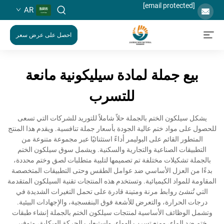
[email protected]
AR
احصل على عرض سعر
بيع جملة لمادة سيليكونية مانعة
للتسرب
يشكل سيلكون الختم بالجملة حلاً شاملاً للتوريد للشركات التي تسعى
للحصول على مواد ختم عالية الجودة بأسعار جملة تنافسية. ويقدم هذا المنتج
المتطور القائم على البوليمر أداءً استثنائيًا عبر مجموعة متنوعة من
التطبيقات الصناعية والتجارية والسكنية. ويشمل سوق سيلكون الختم
بالجملة تشكيلات مختلفة تم تصميمها لتلبية متطلبات لصق وختم محددة،
بدءًا من العزل الأساسي ضد عوامل الطقس وحتى التطبيقات المتخصصة
المقاومة للمواد الكيميائية. وتستخدم هذه المنتجات تقنية السيلكون المتقدمة
التي تُنشئ روابط مرنة ومتينة قادرة على تحمل التغيرات الشديدة في
درجات الحرارة، والتعرض للأشعة فوق البنفسجية، والإجهادات البيئية.
وتشمل الوظائف الأساسية لمنتجات سيلكون الختم بالجملة إنشاء طبقات
ختم ضد الماء، ومنع تسرب الهواء، واستيعاب الحركة الهيكلية، وتوفير