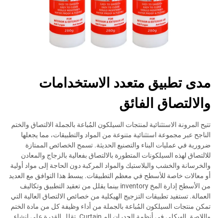
مدى تطبيق متعدد الاستخدامات
والالتصاق الفائق
تتيح المرونة الاستثنائية لمنتجات السيلكون المُباعة بالجملة الالتصاق والختم
الناجح عبر مجموعة استثنائية متنوعة من المواد والتطبيقات، مما يجعلها
ضرورية في عمليات البناء والتصنيع الحديثة. تسمح الخصائص الممتازة
للالتصاق لهذه السيلكونات المتطورة بالالتصاق بفعالية بالزجاج والمعادن
والخرسانة والخشب والبلاستيك والمواد المركبة دون الحاجة إلى مواد أولية
أو معالات خاصة للأسطح في معظم التطبيقات. يبسط هذا التوافق مع العديد
من الأسطح إدارة المخ inventory بينما يقلل من تعقيد التطبيق وتكاليف
العمالة. تستفيد تطبيقات التزجيج الهيكلية من خصائص الالتصاق العالية التي
تمكن منتجات السيلكون المُباعة بالجملة من أداء وظيفة كل من مادة الختم
واللاصق الهيكلي في أنظمة الجدران الم Curtain. تقلل القدرة على إنشاء