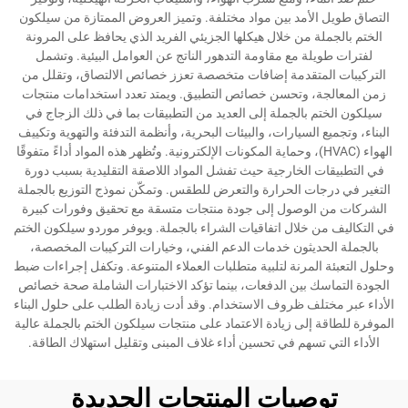
التصاق طويل الأمد بين مواد مختلفة. وتميز العروض الممتازة من سيلكون
الختم بالجملة من خلال هيكلها الجزيئي الفريد الذي يحافظ على المرونة
لفترات طويلة مع مقاومة التدهور الناتج عن العوامل البيئية. وتشمل
التركيبات المتقدمة إضافات متخصصة تعزز خصائص الالتصاق، وتقلل من
زمن المعالجة، وتحسن خصائص التطبيق. ويمتد تعدد استخدامات منتجات
سيلكون الختم بالجملة إلى العديد من التطبيقات بما في ذلك الزجاج في
البناء، وتجميع السيارات، والبيئات البحرية، وأنظمة التدفئة والتهوية وتكييف
الهواء (HVAC)، وحماية المكونات الإلكترونية. وتُظهر هذه المواد أداءً متفوقًا
في التطبيقات الخارجية حيث تفشل المواد اللاصقة التقليدية بسبب دورة
التغير في درجات الحرارة والتعرض للطقس. وتمكّن نموذج التوزيع بالجملة
الشركات من الوصول إلى جودة منتجات متسقة مع تحقيق وفورات كبيرة
في التكاليف من خلال اتفاقيات الشراء بالجملة. ويوفر موردو سيلكون الختم
بالجملة الحديثون خدمات الدعم الفني، وخيارات التركيبات المخصصة،
وحلول التعبئة المرنة لتلبية متطلبات العملاء المتنوعة. وتكفل إجراءات ضبط
الجودة التماسك بين الدفعات، بينما تؤكد الاختبارات الشاملة صحة خصائص
الأداء عبر مختلف ظروف الاستخدام. وقد أدت زيادة الطلب على حلول البناء
الموفرة للطاقة إلى زيادة الاعتماد على منتجات سيلكون الختم بالجملة عالية
الأداء التي تسهم في تحسين أداء غلاف المبنى وتقليل استهلاك الطاقة.
توصيات المنتجات الجديدة