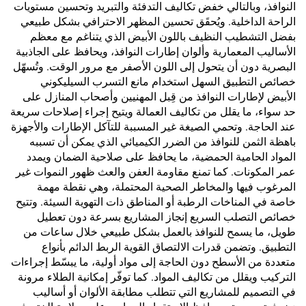
النوافذ، وبالتالي خفض تكاليف التدفئة والتبريد وتحسين مستويات
الراحة الداخلية. ويُحقَق تحسين المظهر الاحترافي بشكل طبيعي
بفضل التشطيب النظيف باللون الأبيض الذي يتناغم مع معظم
الأساليب المعمارية وألوان إطارات النوافذ، ويحافظ على الجاذبية
البصرية دون أن يتحول إلى اللون الأصفر مع مرور الوقت. وتُسهّل
خصائص التطبيق السهل استخدام مانع التسرب السيليكوني
الأبيض لإطارات النوافذ من قِبل المهنيين وأصحاب المنازل على
حد سواء، ما يقلل من تكاليف العمالة ويتيح إجراء إصلاحات سريعة
عند الحاجة. وتحمي الصيغة غير المسببة للتآكل الإطارات والأجهزة
باهظة الثمن للنوافذ من الضرر الكيميائي الذي يمكن أن تسببه
المواد الحامية الحمضية، ما يحافظ على صلاحية الضمان ويمدد
عمر المكونات. كما تمنع مقاومة العفن والعث ظهور النموات غير
المرغوب فيها والمخاطر الصحية المحتملة، وهي نقطة مهمة
خاصة في المناخات الرطبة أو المناطق ذات التهوية السيئة. وتتيح
خصائص التصلب السريع إنجاز المشاريع بسرعة دون تعطيل
طويل، ما يسمح للنوافذ بالعمل بشكل طبيعي خلال ساعات من
التطبيق. وتضمن قدرات الالتصاق القوية الربط الدائم بأنواع
متعددة من الأسطح دون الحاجة إلى مواد أولية، ما يبسّط إجراءات
التركيب ويقلل من تكاليف المواد. كما توفّر إمكانية الطلاء مرونة
في التصميم للمشاريع التي تتطلب مطابقة الألوان أو أساليب