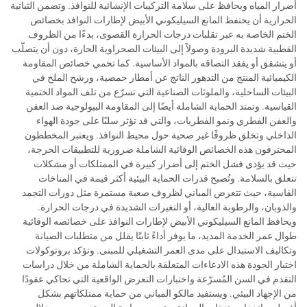
أضرار المياه ويحافظ على سلامة التركيبات الإنشائية للنوافذ. وتضمن الثباتية
الحرارية أن يحتفظ المانع السيليكوني الأبيض لإطارات النوافذ بخصائص
الختم الخاصة به عبر تقلبات درجات الحرارة القصوى، بدءًا من الظروف
القطبية شديدة البرودة وصولاً إلى البيئات الصحراوية الحارة، دون أن يتصلّب
أو يتشقق أو يفقد التصاقه بالمواد الأساسية. كما تحمي خصائص المقاومة
الكيميائية المنتج من التدهور الناتج عن أمطار حمضية، ورشح الملح في
البيئات الساحلية، والملوثات الصناعية التي تسرّع من تلف المواد الختمية
القياسية. وتمتد الحماية الشاملة أيضًا إلى المقاومة البيولوجية ضد العفن
والعفن الفطري ونمو الفطريات، والتي قد تؤثر سلبًا على جودة الهواء
الداخلي وتخلق ظروفًا غير صحية حول محيط النوافذ. ويعتبر المخططون
المحترفون هذه الخصائص الوقائية الشاملة ضرورية للتطبيقات الحرجة،
حيث قد يؤدي فشل الختم إلى أضرار كبيرة في الممتلكات أو مشكلات
تتعلق بالسلامة. وتُصبح قدرات الحماية البيئية أكثر قيمة في المناخات
القاسية، حيث تتعرض المباني لظروف صعبة مستمرة مثل دورات التجمد
والذوبان، والرطوبة العالية، أو التغيرات الشديدة في درجات الحرارة.
ويحافظ المانع السيليكوني الأبيض لإطارات النوافذ على خصائصه الوقائية
طوال عمر الخدمة المديد، ما يوفر أداءً ثابتًا يقلل من متطلبات الصيانة
وتكاليف الاستبدال على مدى العمر التشغيلي للمبنى. وتؤكد بروتوكولات
اختبار الجودة هذه الادعاءات المتعلقة بالحماية الشاملة من خلال دراسات
التقدم في السن المُسرّعة واختبارات التعرض الواقعية التي تحاكي عقودًا
من الإجهاد البيئي. ويستفيد مالكو المباني من حماية ممتلكاتهم بشكل