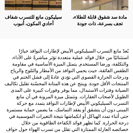
مادة سد شقوق قابلة للطلاء،
سيليكون مانع للتسرب شفاف
تجف بسرعة، ذات جودة
أحادي المكون، أنبوب
شائعة في السوق، مانعة
بلاستيكي 300 مل
للانكماش، سيليكا مُعدلة
يُعدّ مانع التسرب السيليكوني الأبيض لإطارات النوافذ خيارًا
استثنائيًا من خلال فوائد عملية متعددة تؤثر مباشرةً على الأداء،
والتكلفة، ورضا المستخدم. يتمثل الميزة الأساسية في مقاومة
الطقس الفائقة، حيث يحمي النوافذ من الأمطار والثلوج والرياح
ودرجات الحرارة القصوى التي تؤدي عادةً إلى فشل الختم في
المنتجات الأقل جودة. وينتج عن هذه المتانة المحسّنة تقليل تكاليف
الصيانة وفترات الاستبدال، مما يوفر وفورات كبيرة على المدى
الطويل لأصحاب العقارات. وتتمثل ميزة المرونة في أن مانع
التسرب السيليكوني الأبيض لإطارات النوافذ يتمدد مع حركة
المبنى دون أن يتشقق أو يفقد التماسك، ما يضمن حماية مستمرة
حتى أثناء تمدد الهياكل أو انكماشها نتيجة التغيرات الموسمية في
درجة الحرارة. كما تظهر فوائد الكفاءة الطاقوية من خلال
خصائصه العازلة الممتازة التي تقلل من تسرب الهواء حول حواف