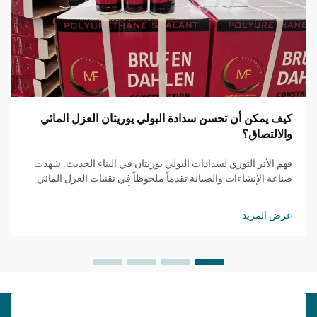
كيف يمكن أن تحسن سدادة البولي يوريثان العزل المائي
والالتصاق؟
فهم الأثر الثوري لسدادات البولي يوريثان في البناء الحديث. شهدت
صناعة الإنشاءات والصيانة تقدماً ملحوظاً في تقنيات العزل المائي
والالتصاق، حيث برز مانع التسرب PU كحلٍّ مغيّر للقواعد...
عرض المزيد