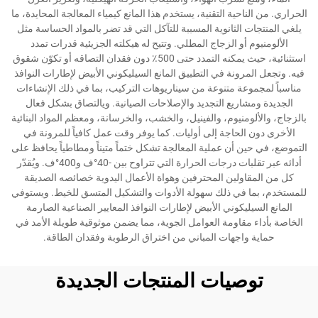
الحراري. من الناحية التقنية، يستخدم هذا المانع كيمياء المعالجة المحايدة، ما
يلغي المنتجات الثانوية المسببة للتآكل التي قد تضر بالمواد الحساسة مثل
الألومنيوم أو الزجاج المطلي. وتتيح له هيكلته الجزيئية قدرات تمدد
استثنائية، حيث يمكنه التمدد حتى 500٪ دون فقدان التصاقه أو تكوّن شقوق
فيه. وتجعل المرونة في التطبيق المانع السيليكوني الأبيض لإطارات النوافذ
مناسباً لمجموعة متنوعة من سيناريوهات التركيب، بما في ذلك الإنشاءات
الجديدة ومشاريع التجديد والإصلاحات الصيانية. ويالتصاق بشكل فعال
بالزجاج، والألومنيوم، والفينيل، والخشب، والخرسانة، ومعظم المواد البنائية
الأخرى دون الحاجة إلى أوليات. كما يوفر وقت عمل كافياً للمرونة في
التموضع، في حين أن عملية المعالجة تشكل ختماً متيناً ومطاطياً يحافظ على
أدائه عبر تقلبات درجات الحرارة التي تتراوح بين -40°ف و400°ف. ويُقدّر
كل من المقاولين المحترفين وهواة الأعمال اليدوية خصائصه الصديقة
للمستخدم، بما في ذلك سهولة الأدوات والتشكيل المتسق للخيط. ويستوفي
المانع السيليكوني الأبيض لإطارات النوافذ المعايير الصناعية الصارمة
الخاصة بأداء مقاومة العوامل الجوية، مما يضمن موثوقية طويلة الأمد في
حماية واجهات المباني من اختراق الرطوبة وفقدان الطاقة.
توصيات المنتجات الجديدة