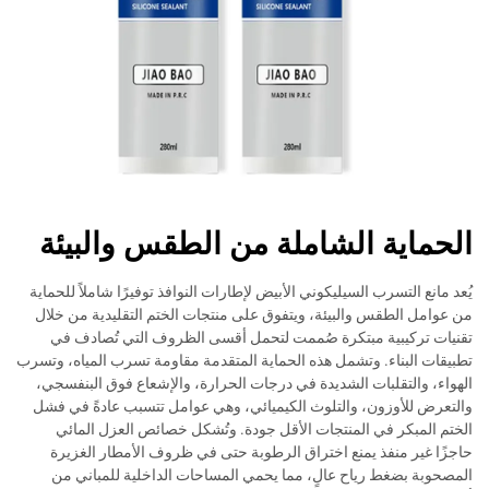
الحماية الشاملة من الطقس والبيئة
يُعد مانع التسرب السيليكوني الأبيض لإطارات النوافذ توفيرًا شاملاً للحماية
من عوامل الطقس والبيئة، ويتفوق على منتجات الختم التقليدية من خلال
تقنيات تركيبية مبتكرة صُممت لتحمل أقسى الظروف التي تُصادف في
تطبيقات البناء. وتشمل هذه الحماية المتقدمة مقاومة تسرب المياه، وتسرب
الهواء، والتقلبات الشديدة في درجات الحرارة، والإشعاع فوق البنفسجي،
والتعرض للأوزون، والتلوث الكيميائي، وهي عوامل تتسبب عادةً في فشل
الختم المبكر في المنتجات الأقل جودة. وتُشكل خصائص العزل المائي
حاجزًا غير منفذ يمنع اختراق الرطوبة حتى في ظروف الأمطار الغزيرة
المصحوبة بضغط رياح عالٍ، مما يحمي المساحات الداخلية للمباني من