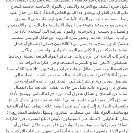
يستخدم في إطارات النوافذ بأداء لا يُضاهى في بيئات التركيب الصعبة، حيث
تكون قدرة التكيف مع الحركة والالتصاق بالمواد الأساسية حاسمة للنجاح
على المدى الطويل. ويحقق هذا المانع الخاص التصاقًا فائقًا من خلال تقنية
رابطة متقدمة خالية من المواد الأولية، تُنشئ ارتباطات على المستوى
الجزيئي مع مجموعة متنوعة من المواد الأساسية مثل الزجاج، والألومنيوم،
والفينيل، والخشب، والخرسانة، والمواد المركبة التي تُستخدم عادةً في
تركيبات النوافذ الحديثة. وتظهر ميزة المرونة من هيكل البوليمر المصمم
هندسيًا الذي يسمح بتمدد يصل إلى 500% دون فقدان الالتصاق أو فشل
المادة، ما يمكنه من التكيّف مع التمدد الحراري، واستقرار الهياكل،
والحركات الناتجة عن الرياح والتي قد تدمّر المواد المانعة الصلبة. ويحافظ
السيليكون الأبيض المانع للتسرب المستخدم في إطارات النوافذ على
خصائصه المرنة ضمن نطاق درجات حرارة يتراوح بين -40°م و400°م، مما
يضمن أداءً ثابتًا في الظروف المناخية القاسية، من البيئات القطبية إلى
المناطق الصحراوية. ويعتبر المُركّبون المحترفون أن هذه المزاوجة بين
التصاق عالٍ ومرونة عالية تقلّل من حالات الفشل الشائعة مثل انفصال
المادة عن السطح أو تشكل شقوق أثناء دورة حركة المباني. ويصبح الأداء
المتفوّق أكثر أهمية في مشاريع المباني الشاهقة، حيث تؤدي أحمال الرياح
والتغيرات الحرارية إلى إجهاد كبير على أنظمة إغلاق النوافذ. كما أن التوافق
مع مختلف المواد يقلّل من متطلبات المخزون ويسهّل تخطيط المشاريع، إذ
يمكن للمقاولين الاعتماد على السيليكون الأبيض المانع للتسرب في إطارات
النوافذ عبر تركيبات متنوعة من المواد دون قلق من مشاكل التوافق أو
تراجع الأداء. وتسهم خصائص المرونة أيضًا في تسهيل إجراءات التركيب، ما