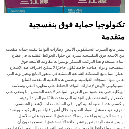
تكنولوجيا حماية فوق بنفسجية
متقدمة
يتميز مانع التسرب السيليكوني الأبيض لإطارات النوافذ بتقنية حماية متقدمة
من الأشعة فوق البنفسجية تميزه عن حلول الحوائط التقليدية في قطاع
البناء. يستخدم هذا التركيب المبتكر بوليمرات مقاومة للأشعة فوق
البنفسجية ومواد إضافية خاصة تُكوّن حاجزًا لا يمكن اختراقه ضد الإشعاع
الضار، مما يمنع المشكلة الشائعة المتمثلة في تدهور المانع وتغير لونه التي
تعاني منها المنتجات القياسية. وتضمن هذه التقنية المتقدمة للمانع
السيليكوني الأبيض لإطارات النوافذ الحفاظ على مظهره النقي وسلامته
الهيكلية حتى بعد عقود من التعرض المباشر لأشعة الشمس، ما يقضي على
الاصفرار والتشققات غير الجذابة التي تحدث غالبًا مع المواد الرديئة.
وتكتسب هذه التقنية أهمية كبيرة في المناخات ذات الإشعاع الشمسي
القوي، حيث تفشل المواد التقليدية خلال أشهر قليلة من التركيب. ويعتمد
الهندسة الجزيئية وراء مقاومة الأشعة فوق البنفسجية على سلاسل
بوليمرية متصالبة تمتص وتنشر طاقة الأشعة فوق البنفسجية دون أن
تنفصل، مما تحافظ على مرونتها وخصائص التصاقها طوال العمر الافتراضي