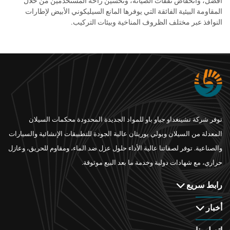
أفضل، وانخفاض نفقات الصيانة، وتحسين راحة المستخدمين من خلال
المقاومة البيئية الفائقة التي يوفرها المانع السيليكوني الأبيض لإطارات
النوافذ عبر مختلف الظروف المناخية وبيئات التركيب.
توفر شركة تشينغداو جياو باو للمواد الجديدة المحدودة محكمات السيلان
المعدلة من السيلان وبولي يوريثان عالية الجودة للتطبيقات الإنشائية والسيارات
والصناعية. توفر لصقاتنا عالية الأداء حلول عزل ضد الماء، ومقاوم للحريق، وعازل
حراري، مع شهادات دولية وخدمة ما بعد البيع موثوقة.
رابط سريع
أخبار