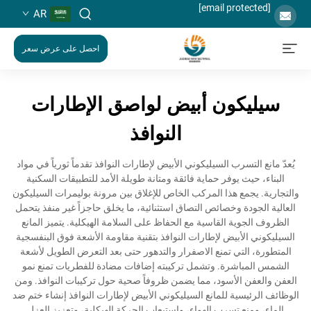
[email protected]
AR
احصل على عرض سعر
سيليكون أبيض لواصق الإطارات
النوافذ
يُعدّ مانع التسرب السيليكوني الأبيض لإطارات النوافذ تقدماً ثورياً في مواد
البناء، حيث يوفر حماية فائقة ومتانة طويلة الأمد للتطبيقات السكنية
والتجارية. يجمع هذا المركب الخاص للإغلاق بين مرونة بوليمرات السيليكون
العالية الجودة وخصائص التصاق استثنائية، ما يخلق حاجزاً غير منفذ يتحمل
الظروف الجوية القاسية مع الحفاظ على السلامة الهيكلية. يتميز المانع
السيليكوني الأبيض لإطارات النوافذ بتقنية مقاومة الأشعة فوق البنفسجية
المتطورة، التي تمنع الاصفرار والتدهور حتى بعد التعرض الطويل لأشعة
الشمس المباشرة. وتشمل تركيبته إضافات مضادة للفطريات تمنع نمو
العفن والعفن الأسود، مما يضمن ظروفاً صحية حول تركيبات النوافذ. ومن
الوظائف الرئيسية للمانع السيليكوني الأبيض لإطارات النوافذ إنشاء ختم ضد
الماء، ومنع تسرب الهواء، واستيعاب الحركة الهيكلية، وتعزيز العزل