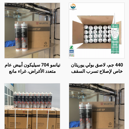
440 جم، لاصق بولي يوريثان
تيانمو 704 سيليكون أبيض عام
خاص لإصلاح تسرب السقف
متعدد الأغراض، غراء مانع
المطاطي للسيارة، ومنع
للتسرب
تسرب الفتحات، وللزجاج
الأمامي، مطاط أسود مقاوم
للماء