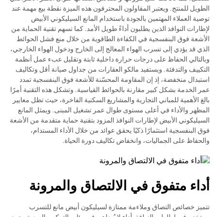
الطويل للمنتج. ويعتبر المقاولون المحترفون هذه الميزة نقطة بيع مهمة عند
توصية العملاء المهتمين بالجودة باستخدام المانع السيليكوني الأبيض
لإطارات النوافذ الذين يطلبون أداءً طويل الأمد. كما تسهم تقنية الحماية من
الأشعة فوق البنفسجية في الكفاءة الطاقوية من خلال منع فشل الحوائط
الذي قد يؤدي إلى تسرب الهواء المعالج إلى الخارج ودخول الهواء الخارجي،
وبالتالي الحفاظ على درجات حرارة داخلية ثابتة وتقليل عبء عمل أنظمة
التكييف والتدفئة. ويستفيد مالكو العقارات من جداول صيانة أقل وتكاليف
استبدال منخفضة، إذ إن المقاومة المحسّنة للأشعة فوق البنفسجية تمدد
عمر الخدمة بشكل كبير مقارنة بالحوائط القياسية. وتشكل هذه التقنية أمرًا
بالغ الأهمية للمباني التجارية والمشاريع السكنية الفاخرة، حيث تظل معايير
المظهر والأداء في أعلى مستوى طوال عمر تشغيل المبنى. ويمثل المانع
السيليكوني الأبيض لإطارات النوافذ المزود بتقنية حماية متقدمة من الأشعة
فوق البنفسجية استثمارًا ذكيًا يحقق عوائد من خلال الأداء المستدام،
والحفاظ على الجماليات، وانخفاض تكاليف دورة الحياة.
أداء متفوق في الالتصاق والمرونة
تتميز خصائص التصاق وملاءمة ممتازة لسيليكون أبيض مانع للتسرب