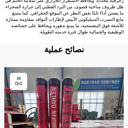
زخرفية محددة. ويحافظ الاستقرار الحراري على سلامة الختم في
ظل ظروف مناخية قصوى، من البرد القطبي إلى حرارة الصحراء،
ما يضمن أداءً ثابتًا بغض النظر عن الموقع الجغرافي. كما يتمتع
مانع التسرب السيليكوني الأبيض لإطارات النوافذ بمقاومة ممتازة
للأشعة فوق البنفسجية، ما يمنع تدهوره ويحافظ على خصائصه
الوظيفية والجمالية طوال فترة خدمته الطويلة.
نصائح عملية
28
Oct