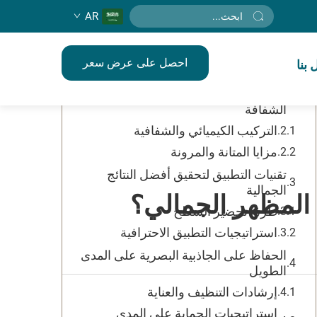
AR
جدول المحتويات
احصل على عرض سعر
بنا
القوة الجمالية للحلول الحديثة للإغلاق
فهم خصائص مادة الحشْو السيليكونية
الشفافة
التركيب الكيميائي والشفافية
مزايا المتانة والمرونة
تقنيات التطبيق لتحقيق أفضل النتائج
الجمالية
المظهر الجمالي؟
طرق تحضير السطح
استراتيجيات التطبيق الاحترافية
الحفاظ على الجاذبية البصرية على المدى
الطويل
إرشادات التنظيف والعناية
استراتيجيات الحماية على المدى