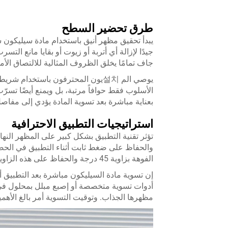
طرق تحضير السطح
يبدأ تحقيق مظهر أنيق باستخدام مادة سيليكو
جيدًا لإزالة أي أتربة أو زيوت أو بقايا مانع ا
جاف تمامًا يخلق الظروف المثالية للالتصاق الأ
يوصي الم 설치يون المحترفون باستخدا
الأسلوب فقط حوافاً مرتبة، بل ويمنع أيضًا تسرّ
بعناية مباشرة بعد تسوية المادة يؤدي إلى مفاصل 
استراتيجيات التطبيق الاحترافية
تؤثر تقنية التطبيق بشكل كبير على المظهر النه
والحفاظ على ضغط ثابت أثناء التطبيق في الحصو
الفوهة بزاوية 45 درجة والحفاظ على هذه الزاوية أثناء التطبيق للحصول على أفضل النتائج.
إن تسوية مادة السيليكون مباشرة بعد التطبيق أم
أدوات تسوية متخصصة أو إصبع مبلل بمحلول في
مظهرها الجذاب. وتوقيت التسوية أمر بالغ الأهم