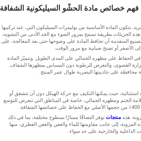
فهم خصائص مادة الحشْو السيليكونية الشفافة
د. يتكون المادة الأساسية من بوليمرات السيليكون التي، عند تركيبها
 هذه الجزيئات بطريقة تسمح بمرور الضوء مع الحد الأدنى من التشويه،
تصنيع المتقدمة أن تحافظ المادة على وضوحها حتى بعد المعالجة، على
 إلى الأصفر أو تصبح ضبابية مع مرور الوقت.
في الحفاظ على مظهره الجمالي على المدى الطويل. وتتميّز المادة
حرارة القصوى، والتعرض للرطوبة دون المساس بمظهرها الشفاف.
 محافظة على جاذبيتها البصرية طوال عمر المنتج.
استثنائية، حيث يمكنها التكيف مع حركة الهيكل دون أن تتشقق أو
مة الختم ومظهره الجمالي، خاصة في المناطق التي تتعرض للتوسع
رونة. هذه
منتجات
توفر التصاقًا ممتازًا بسطوح مختلفة، بما في ذلك
 المرونة، إلى جانب مقاومتها للماء والعفن والعفن الفطري، منها
ات الداخلية والخارجية على حد سواء.