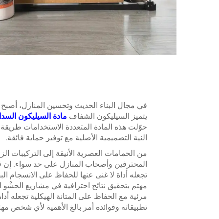
في مجال البناء الحديث وتحسين المنازل، أصبح ا
يتميز السيليكون الشفاف
مادة السيليكون السدا
حوّلت هذه المادة المتعددة الاستخدامات طريقة ت
النية التصميمية الأصلية مع توفير حماية فائقة.
من الحمامات العصرية الأنيقة إلى التركيبات ال
المحترفين وأصحاب المنازل على حد سواء. إن قدر
تجعله أداة لا غنى عنها للحفاظ على الانسجام ا
مهتم بتحقيق نتائج احترافية في مشاريع الحشْو 
مرئية مع الحفاظ على المتانة الهيكلية تجعله أد
تطبيقاته وفوائده أمر بالغ الأهمية لأي شخص مهت