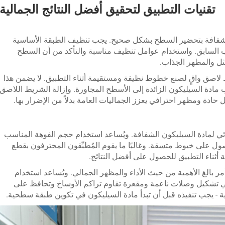
تقنيات التطبيق لتحقيق أفضل النتائج الجمالية
ن شفافة بتحضير السطح بشكل صحيح. يجب تنظيف الطبقة الأساسية
لتسرب السابق. واستخدام عوامل تنظيف مناسبة والتأكد من أن السطح
مثل والمظهر الجذاب.
م شريط لاصق واقٍ لصنع خطوط نظيفة ومستقيمة أثناء التطبيق. لا يضمن هذا
ب مادة السيليكون الزائدة إلى الأسطح المجاورة. وإزالة الشريط اللاصق
حادة ومظهر احترافي يعزز الجماليات العامة بدلاً من الإضرار بها.
ائي لمادة السيليكون الشفافة. ويُساعد استخدام حجم الفوهة المناسب
ل على خيوط متسقة. وغالبًا ما يقوم المُطبِّقون المحترفون بقطع
ر بالغ الأهمية من حيث الأداء والمظهر الجمالي. ويُساعد استخدام
 تشكيل وصلات ناعمة ومقعرة تقاوم تراكم الأوساخ وتحافظ على
ية - يجب تنفيذه قبل أن تبدأ مادة السيليكون في تكوين طبقة سطحية.