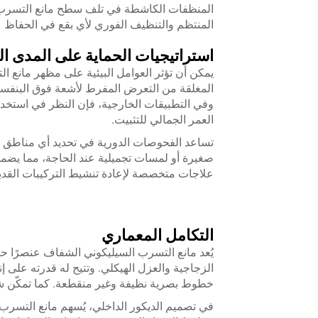
المنظفات الكاشطة في تلف سطح مانع التسرب 
المنتظم والتنظيف الفوري لأي بقع في الحفاظ ع
استراتيجيات الحماية على المدى ا
يمكن أن تؤثر العوامل البيئية على مظهر مانع 
المغلقة من التعرض المفرط لأشعة فوق البنفسج
وفي التطبيقات الخارجية، فإن النظر في استخد
العمر الجمالي للتثبيت.
تساعد الفحوصات الدورية في تحديد أي مناطق ت
صغيرة أو لمسات تجميلية عند الحاجة، مما يضمن
علاجات متخصصة لإعادة تنشيط التركيبات القدي
التكامل المعماري
يُعد مانع التسرب السيليكوني الشفاف عنصرًا حي
الزجاجية والعزل الهيكلي. وتتيح له قدرته على 
خطوط بصرية نظيفة وغير منقطعة. كما تمكّن شفاف
في تصميم الديكور الداخلي، يُسهم مانع التسرب