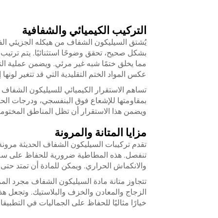
التركيب الكيميائي والشفافية
يُشتق السيليكون الشفاف من هيكله الجزيئي الفري
بشكل صحيح، تحقق وضوحًا استثنائيًا. يتم ترتيب
مما يخلق ختمًا شبه غير مرئي. ويضمن عملية ال
عكس المواد الختم التقليدية التي قد تتغير لونها
تساهم الاستقرار الكيميائي للسيليكون الشفاف 
بمقاومتها للإشعاع فوق البنفسجي، ودرجات ال
ويضمن هذا الاستقرار أن تظل المناطق المختومة
مزايا المتانة والمرونة
تقدم تركيبات السيليكون الشفاف الحديثة مرونة 
تنفصل. هذه المطاطية ضرورية للحفاظ على سلا
والانكماش الحراري. ويمكن للمادة أن تمتد حتى 400٪ من حجمها الأصلي مع الحفاظ على خصائصها الشفافة.
تتجاوز متانة مادة السيليكون الشفاف مجرد الم
الزجاج والمعادن والخزف والبلاستيك. وتجعل هذه
خيارًا مثاليًا للحفاظ على الجماليات في التطبيق