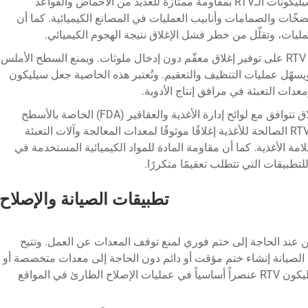
الوقت نفسه على السلامة الميكانيكية. وتتمتّع سيليكونات الـRTV بمقاومة ممتازة للعديد من الأحماض والقواعد
مضخّات والصمامات وأنابيب العمليات في المصانع الكيميائية. كما أن
عمليات، وتقلّل من خطر فشل الإغلاق نتيجة الهجوم الكيميائي.
تستفيد معدات تصنيع الأدوية من قدرة سيليكون RTV على توفير إغلاق معقّم دون إدخال ملوثات. ويمنع السطح الأملس
 ويسهّل عمليات التنظيف والتعقيم. وتُعتبر هذه الخاصية جعل سيليكون
تتطلب تطبيقات معدات معالجة الأغذية مواد إغلاق تتوافق مع لوائح إدارة الأغذية والعقاقير (FDA) الخاصة بالأسطح
المتلامسة مع الأغذية. وتوفّر تركيبات سيليكون RTV الصالحة للأغذية إغلاقًا موثوقًا لمعدات المعالجة وآلات التعبئة
امة الأغذية. كما أن مقاومة المادة للمواد الكيميائية المستخدمة في
لتطبيقات التي تتطلب تعقيمًا متكررًا.
تطبيقات الصيانة والإصلاح
لا تُقدَّر بثمن عند الحاجة إلى ختم فوري لمنع توقف المعدات عن العمل. وتتيح
ي الصيانة إنشاء ختم مؤقت أو دائم دون الحاجة إلى معدات متخصصة أو
أوقات تصلُّب طويلة. ويجعل هذا المرونة من سيليكون RTV عنصراً أساسياً في عمليات الإصلاح الطارئ في المواقع