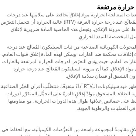
 حرارة مرتفعة
عدات المعالجة الحرارية مواد إغلاق تحافظ على سلامتها عند درجات
الحرارة المرتفعة. ويمكن لتركيبات السيليكون المُعالَج عند درجة حرارة الغرفة (RTV) عالية الحرارة أن تتحمل التعرّض
رارة تتجاوز 200°م مع الحفاظ على مرونة الإغلاق. وتجعل هذه الخاصية المادة ضرورية لإغلاق
اصل المخصصة للتمدد الحراري.
حولات الكهربائية الصناعية من ثبات السيليكون المُعالَج عند درجة
ته على إنشاء إغلاقات محكمة ضد الغازات. ويمكن لهذه المادة إغلاق قنوات العادم،
 غازات العادم، حيث يؤدي التعرّض لدرجات الحرارة المرتفعة والغازات
واد الإغلاق. كما أن مرونة السيليكون المُعالَج عند درجة حرارة
يمثّل إغلاق الأفران والكيلنات تطبيقًا حيويًّا آخر تُظهر فيه سيليكونات الـRTV أداءً متفوقًا. فتتطلّب أفران الخَبْز الصناعية
ة للطلاء بالمسحوق موادَّ إغلاقٍ قادرةً على التحمُّل المتكرِّر لدورات
 والتبريد. وتظل سيليكونات الـRTV تحافظ على خصائص إغلاقها طوال هذه الدورات الحرارية، مع مقاومتها
 في العمليات والرطوبة الجوية.
غلاقٍ مقاومةً لمجموعة واسعة من التعرُّضات الكيميائية، مع الحفاظ في