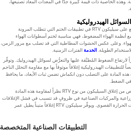
هذه الخاصية ذات قيمة كبيرة جدًّا في المعدات المعاد تصنيعها،
.
لسوائل الهيدروليكية
تعتمد أنظمة الهواء المضغوط في معدات التصنيع على سيليكون RTV في تطبيقات الختم التي تتطلب المرونة
ة مع أنظمة الهواء المضغوط، فهي مناسبة لختم أسطوانات الهواء
هواء. وعلى عكس الحشوات المطاطية التي قد تصلب مع مرور الزمن،
الخدمة
الفترات الزمنية.
ً لارتفاع الضغوط المُطبَّقة عليها والتعرُّض لسوائل الهيدروليك. وتوفِّر
 نوع RTV المصممة خصيصاً للتطبيقات الهيدروليكية إغلاقاً موثوقاً بها مع مقاومة التحلل الناجم
 هذه المادة على التصلب دون انكماش تضمن ثبات الأبعاد، ما يحافظ
في الضغط.
تستفيد المعدات الهيدروليكية المتنقِّلة بشكل خاص من إغلاق السيليكون من نوع RTV نظراً لمقاومة هذه المادة
 الزراعية والمركبات الصناعية في ظروفٍ قد تتسبب في فشل الإغلاقات
التقليدية بسبب التعرُّض للغبار والرطوبة ودرجات الحرارة القصوى. ويوفِّر سيليكون RTV إغلاقاً متيناً يطيل عمر
التطبيقات الصناعية المتخصصة