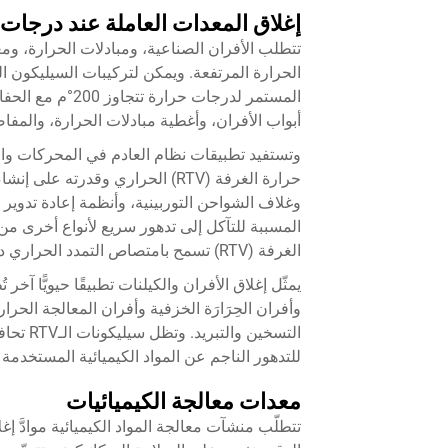
إغلاق المعدات العاملة عند درجات
تتطلب الأفران الصناعية، ومبادلات الحرارة، وم
المستمر لدرجات ح
أبواب الأفران، وأغطية مبادلات الحرارة، والمف
وتستفيد تطبيقات نظام العادم في المحركات والم
حرارة الغرفة (RTV) الحراري وقدر
وغلاف الشواحن التوربينية، وأنظمة إعادة تدوير
المسببة للتآكل إلى تدهور سريع لأنواع أخرى من م
الغرفة (RTV) تسمح بامتصاص التمدد الحراري دون التشقق أو فقدان سلامة الإغلاق.
وأفران الحِرَارَة الخزفية وأفران المعالجة الحراري
التسخين
للتدهور الناجم عن المواد الكيميائية المستخدمة
معدات معالجة الكيميائيات
تتطلّب منشآت معالجة المواد الكيميائية موادَّ إ