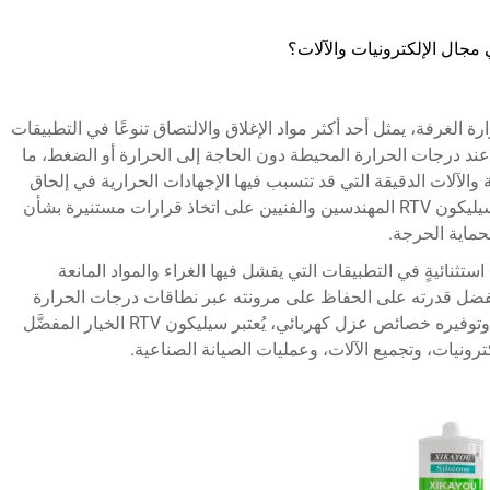
درجة حرارة الغرفة، يمثل أحد أكثر مواد الإغلاق والالتصاق تنوعًا في التطبيقات
عند درجات الحرارة المحيطة دون الحاجة إلى الحرارة أو الضغط، ما
ة والآلات الدقيقة التي قد تتسبب فيها الإجهادات الحرارية في إلحاق
الضرر بها. ويساعد فهم أفضـل مجالات تطبيق سيليكون RTV المهندسين والفنيين على اتخاذ قرارات مستنيرة بشأن
لحماية الحرجة.
يكون RTV تجعله ذا قيمةٍ استثنائيةٍ في التطبيقات التي يفشل فيها الغراء والمواد المانعة
 وبفضل قدرته على الحفاظ على مرونته عبر نطاقات درجات الحرارة
القصوى، ومقاومته للرطوبة والمواد الكيميائية، وتوفيره خصائص عزل كهربائي، يُعتبر سيليكون RTV الخيار المفضَّل
رونيات، وتجميع الآلات، وعمليات الصيانة الصناعية.