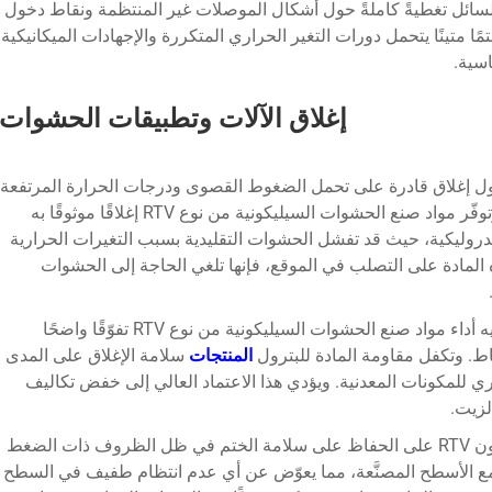
من خاصية التسوية الذاتية لسيليكون RTV السائل تغطيةً كاملةً حول أشكال الموصلات غير المنتظمة ونقاط دخول
مًا متينًا يتحمل دورات التغير الحراري المتكررة والإجهادات الميكانيكية
سية.
إغلاق الآلات وتطبيقات الحشوات
لول إغلاق قادرة على تحمل الضغوط القصوى ودرجات الحرارة المرتفعة
والتعرض الكيميائي للمواد التشحيمية والوقود. وتوفّر مواد صنع الحشوات السيليكونية من نوع RTV إغلاقًا موثوقًا به
روليكية، حيث قد تفشل الحشوات التقليدية بسبب التغيرات الحرارية
ه المادة على التصلب في الموقع، فإنها تلغي الحاجة إلى الحشوات
يُعَد إغلاق قاع خزان الزيت تطبيقًا شائعًا تظهر فيه أداء مواد صنع الحشوات السيليكونية من نوع RTV تفوّقًا واضحًا
اط. وتكفل مقاومة المادة للبترول
المنتجات
سلامة الإغلاق على المدى
اري للمكونات المعدنية. ويؤدي هذا الاعتماد العالي إلى خفض تكاليف
لزيت.
تستفيد ختم غلاف ناقل الحركة من قدرة سيليكون RTV على الحفاظ على سلامة الختم في ظل الظروف ذات الضغط
كيف مع الأسطح المصنَّعة، مما يعوّض عن أي عدم انتظام طفيف في السطح