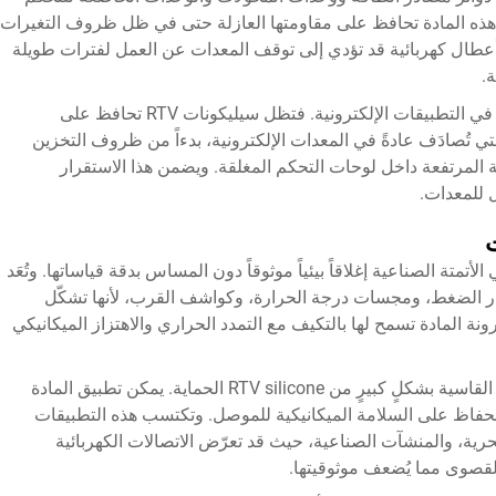
كات من التغليف بسيليكون RTV، لأن هذه المادة تحافظ على مقاومتها العازلة حتى في ظل ظروف التغيرات
 أعطال كهربائية قد تؤدي إلى توقف المعدات عن العمل لفترات طويلة
.
يمثّل استقرار درجة الحرارة ميزةً حاسمةً أخرى في التطبيقات الإلكترونية. فتظل سيليكونات RTV تحافظ على
ي تُصادَف عادةً في المعدات الإلكترونية، بدءاً من ظروف التخزين
 المرتفعة داخل لوحات التحكم المغلقة. ويضمن هذا الاستقرار
 للمعدات.
متة الصناعية إغلاقاً بيئياً موثوقاً دون المساس بدقة قياساتها. وتُعَد
أجهزة استشعار الضغط، ومجسات درجة الحرارة، وكواشف القرب، لأنها تشكّل
مرونة المادة تسمح لها بالتكيف مع التمدد الحراري والاهتزاز الميكانيكي
 القاسية بشكلٍ كبيرٍ من
RTV silicone
الحماية. يمكن تطبيق المادة
فاظ على السلامة الميكانيكية للموصل. وتكتسب هذه التطبيقات
بحرية، والمنشآت الصناعية، حيث قد تعرّض الاتصالات الكهربائية
القصوى مما يُضعف موثوقيتها.