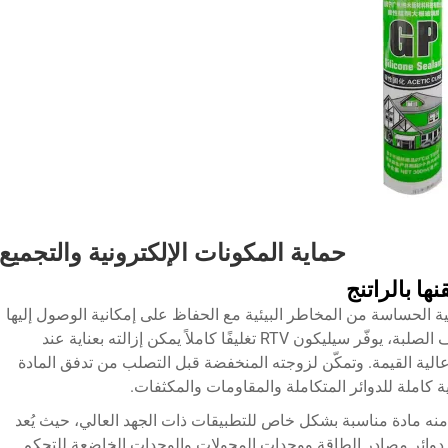
حماية المكونات الإلكترونية والتجميع
ها بالراتنج
وائر الإلكترونية الحساسة من المخاطر البيئية مع الحفاظ على إمكانية الوصول إليها
لإصلاحها أو تعديلها. وعلى عكس مركبات التغليف الصلبة، يوفّر سيليكون RTV تغليفًا كاملاً يمكن إزالته بعناية عند
ة عالية القيمة. وتمكّن لزوجته المنخفضة قبل التصلب من تدفق المادة
كاملة للدوائر المتكاملة والمقاومات والمكثفات.
جعل خصائص العزل الكهربائي لسيليكون RTV منه مادة مناسبة بشكل خاص للتطبيقات ذات الجهد العالي، حيث يُعد
فيد دوائر مصادر الطاقة ووحدات المحولات والوحدات الخاضعة للتحكم