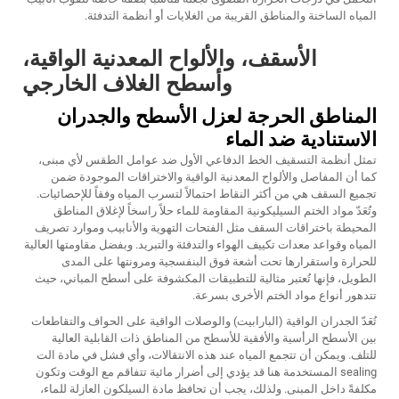
المياه الساخنة والمناطق القريبة من الغلايات أو أنظمة التدفئة.
الأسقف، والألواح المعدنية الواقية،
وأسطح الغلاف الخارجي
المناطق الحرجة لعزل الأسطح والجدران
الاستنادية ضد الماء
تمثل أنظمة التسقيف الخط الدفاعي الأول ضد عوامل الطقس لأي مبنى،
كما أن المفاصل والألواح المعدنية الواقية والاختراقات الموجودة ضمن
تجميع السقف هي من أكثر النقاط احتمالاً لتسرب المياه وفقاً للإحصائيات.
وتُعَدّ مواد الختم السيليكونية المقاومة للماء حلاً راسخاً لإغلاق المناطق
المحيطة باختراقات السقف مثل الفتحات التهوية والأنابيب وموارد تصريف
المياه وقواعد معدات تكييف الهواء والتدفئة والتبريد. وبفضل مقاومتها العالية
للحرارة واستقرارها تحت أشعة فوق البنفسجية ومرونتها على المدى
الطويل، فإنها تُعتبر مثالية للتطبيقات المكشوفة على أسطح المباني، حيث
تتدهور أنواع مواد الختم الأخرى بسرعة.
تُعَدّ الجدران الواقية (البارابيت) والوصلات الواقية على الحواف والتقاطعات
بين الأسطح الرأسية والأفقية للأسطح من المناطق ذات القابلية العالية
للتلف. ويمكن أن تتجمع المياه عند هذه الانتقالات، وأي فشل في مادة الت
sealing المستخدمة هنا قد يؤدي إلى أضرار مائية تتفاقم مع الوقت وتكون
مكلفةً داخل المبنى. ولذلك، يجب أن تحافظ مادة السيلكون العازلة للماء،