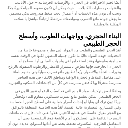
أيضًا لختم الاختراقات في الجدران والأرضيات الخرسانية — حول الأنابيب
والقنوات ومسارات الكابلات — حيث يمكن أن تكون ضغوط المياه كبيرةً جدًا.
ويجب أن تؤدي هذه الختمات أداءً ممتازًا تحت ضغط هيدروستاتيكي مستمر،
ما يجعل جودة مانع التسرب ومواصفاته مرتبطةً ارتباطًا مباشرًا بالسلامة
الهيكلية والوظيفية.
البناء الحجري، وواجهات الطوب، وأسطح
الحجر الطبيعي
تُعَدّ الحجر الطبيعي والطوب من المواد التي تطرح مجموعةً خاصةً من
التحديات. فهذه المواد غالبًا ما تكون جميلة المظهر، لكنها في الوقت نفسه
مسامية بطبيعتها، وعند استخدامها في واجهات المباني أو السطوح أو
الجدران الخارجية، فإنها تتعرَّض باستمرارٍ للأمطار والرطوبة المنقولة بالرياح
ودورات التجمُّد والانصهار. ويُعَدُّ تطبيق مانع تسرب سيليكوني مقاوم للماء
على مفاصل الملاط والحجارة الواقية ومناطق الالتقاء في هذه العناصر
ممارسةً معترفًا بها كأفضل ممارسة في كلٍّ من الإنشاءات السكنية والتجارية.
وخلافًا لبعض تركيبات مواد المانع التي قد تُسبِّب البقع أو تغيير اللون في
الحجر الطبيعي، يمكن تطبيق مانع تسرب سيليكوني مقاوم للماء ومُحضَّر
جيدًا دون ترك أي بقايا أو إحداث أضرار جمالية على أسطح الحجر الحساسة.
وفي المشاريع المعمارية عالية القيمة، تُعَدُّ هذه الخاصية المتعلقة بالتوافق
مع الحجر معيارًا حاسمًا في عملية الاختيار. علاوةً على ذلك، فإن ثبات مانعات
التسرب القائمة على السيليكون أمام الأشعة فوق البنفسجية يعني أن
المفاصل الخارجية المكشوفة تحتفظ بخصائص أدائها لسنواتٍ عديدة دون أن