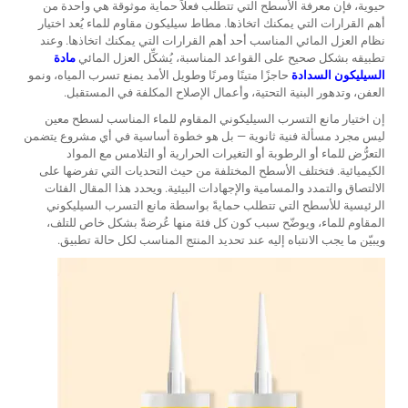
حيوية، فإن معرفة الأسطح التي تتطلب فعلاً حماية موثوقة هي واحدة من
أهم القرارات التي يمكنك اتخاذها.
مطاط سيليكون مقاوم للماء
يُعد اختيار
نظام العزل المائي المناسب أحد أهم القرارات التي يمكنك اتخاذها. وعند
تطبيقه بشكل صحيح على القواعد المناسبة، يُشكِّل العزل المائي
مادة
السيليكون السدادة
حاجزًا متينًا ومرنًا وطويل الأمد يمنع تسرب المياه، ونمو
العفن، وتدهور البنية التحتية، وأعمال الإصلاح المكلفة في المستقبل.
إن اختيار مانع التسرب السيليكوني المقاوم للماء المناسب لسطح معين
ليس مجرد مسألة فنية ثانوية — بل هو خطوة أساسية في أي مشروع يتضمن
التعرُّض للماء أو الرطوبة أو التغيرات الحرارية أو التلامس مع المواد
الكيميائية. فتختلف الأسطح المختلفة من حيث التحديات التي تفرضها على
الالتصاق والتمدد والمسامية والإجهادات البيئية. ويحدد هذا المقال الفئات
الرئيسية للأسطح التي تتطلب حمايةً بواسطة مانع التسرب السيليكوني
المقاوم للماء، ويوضّح سبب كون كل فئة منها عُرضةً بشكل خاص للتلف،
ويبيّن ما يجب الانتباه إليه عند تحديد المنتج المناسب لكل حالة تطبيق.