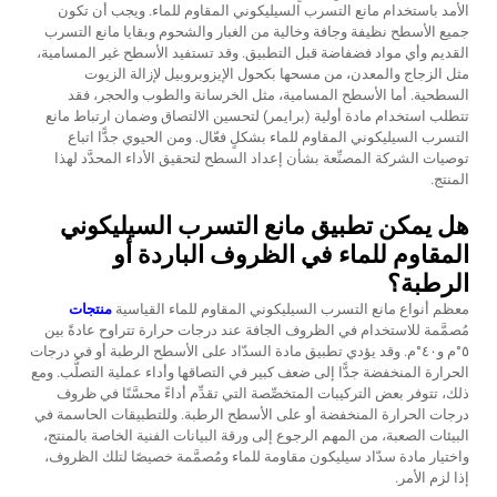
الأمد باستخدام مانع التسرب السيليكوني المقاوم للماء. ويجب أن تكون
جميع الأسطح نظيفة وجافة وخالية من الغبار والشحوم وبقايا مانع التسرب
القديم وأي مواد فضفاضة قبل التطبيق. وقد تستفيد الأسطح غير المسامية،
مثل الزجاج والمعدن، من مسحها بكحول الإيزوبروبيل لإزالة الزيوت
السطحية. أما الأسطح المسامية، مثل الخرسانة والطوب والحجر، فقد
تتطلب استخدام مادة أولية (برايمر) لتحسين الالتصاق وضمان ارتباط مانع
التسرب السيليكوني المقاوم للماء بشكلٍ فعّال. ومن الحيوي جدًّا اتباع
توصيات الشركة المصنِّعة بشأن إعداد السطح لتحقيق الأداء المحدَّد لهذا
المنتج.
هل يمكن تطبيق مانع التسرب السيليكوني
المقاوم للماء في الظروف الباردة أو
الرطبة؟
معظم أنواع مانع التسرب السيليكوني المقاوم للماء القياسية
منتجات
مُصمَّمة للاستخدام في الظروف الجافة عند درجات حرارة تتراوح عادةً بين
٥°م و٤٠°م. وقد يؤدي تطبيق مادة السدّاد على الأسطح الرطبة أو في درجات
الحرارة المنخفضة جدًّا إلى ضعف كبير في التصاقها وأداء عملية التصلُّب. ومع
ذلك، تتوفر بعض التركيبات المتخصِّصة التي تقدِّم أداءً محسَّنًا في ظروف
درجات الحرارة المنخفضة أو على الأسطح الرطبة. وللتطبيقات الحاسمة في
البيئات الصعبة، من المهم الرجوع إلى ورقة البيانات الفنية الخاصة بالمنتج،
واختيار مادة سدّاد سيليكون مقاومة للماء ومُصمَّمة خصيصًا لتلك الظروف،
إذا لزم الأمر.