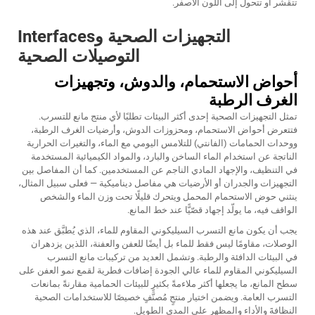
تتقشَّر أو تتحول إلى اللون الأصفر.
التجهيزات الصحية وInterfaces
التوصيلات الصحية
أحواض الاستحمام، والدوش، وتجهيزات
الغرف الرطبة
تمثل التجهيزات الصحية إحدى أكثر البيئات تطلبًا لأي منتج مانع للتسرب.
فتتعرض أحواض الاستحمام، ومحزوزات الدوش، وأرضيات الغرف الرطبة،
ووحدات الحمامات (الفانتي) للتلامس اليومي مع الماء، والتغيرات الحرارية
الناتجة عن استخدام الماء الساخن والبارد، والمواد الكيميائية المستخدمة
في التنظيف، والإجهاد المادي الناجم عن المستخدمين. كما أن المفاصل بين
التجهيزات والجدران أو الأرضيات هي مفاصل ديناميكية — فعلى سبيل المثال،
ينثني حوض الاستحمام المحمل ويتحرك قليلًا تحت وزن الماء والشخص
الواقف فيه، ما يولّد إجهاد قصّيًّا عند خط المانع.
يجب أن يكون مانع التسرب السيليكوني المقاوم للماء، الذي يُطبَّق عند هذه
الوصلات، مقاومًا ليس فقط للماء بل أيضًا للعفن والعفنة، اللذين يزدهران
في البيئات الدافئة والرطبة. وتشمل العديد من تركيبات مانع التسرب
السيليكوني المقاوم للماء عالي الجودة إضافات فطرية لقمع نمو العفن على
سطح المانع، ما يجعلها أكثر ملاءمةً بكثيرٍ للبيئات الحمامية مقارنةً بمانعات
التسرب العامة. ويضمن اختيار منتجٍ مُصنَّفٍ خصيصًا للاستخدامات الصحية
النظافةَ والأداء والمظهر على المدى الطويل.