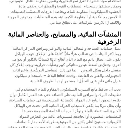
استخدام مواد حشوة لا تُعزِّز نمو البكتيريا، وتتميَّز بمقاومة التآكل الكيميائي،
ويمكن تنظيفها باستخدام المنظفات القوية والمطهِّرات. وتكفي مادة
الحشوة السيليكونية المقاومة للماء، وبخاصة الدرجات المصمَّمة لتطبيقات
التلامس مع الأغذية أو المقاومة الكيميائية، هذه المتطلبات، مع توفير المرونة
والالتصاق اللازمين للتركيبات على نطاق صناعي.
المنشآت المائية، والمسابح، والعناصر المائية
الزخرفية
تمثل حمامات السباحة والمعالم المائية والنوافير ومرافق المراكز المائية
ربما أكثر البيئات التي تتطلب عزلًا مائيًّا كثافةً على الإطلاق. فهذه الهياكل
تكون على اتصالٍ دائمٍ مع الماء، الذي يُعالَج غالبًا كيميائيًّا بالكلور أو بعوامل
أخرى، وتتعرَّض لضغط هيدروستاتيكي كبير وتقلُّبات حرارية. ويجب إغلاق كل
مفصل داخل هيكل الحوض — بما في ذلك المفاصل التوسُّعية، واختراقات
التجهيزات، والقنوات الفائضة، وinterfaces البلاط — باستخدام سيلكون
عازل مائي قادرٍ على التحمُّل المستمر لهذه الظروف القاسية.
يجب أن يحافظ مانع التسرب السيليكوني المقاوم للماء، المستخدم في
تطبيقات البرك والمرافق المائية، على التصاقه حتى عند الغمر الكامل، وأن
يقاوم التدهور الناتج عن المواد الكيميائية المستخدمة في حمامات السباحة،
وأن يظل مرنًا بما يكفي لاستيعاب الحركة البنائية التي تحدث في الهياكل
الكبيرة المحتفظة بالماء. وتوفّر الدرجات الخاصة المصممة خصيصًا
للتطبيقات المغمورة أو الخاضعة لمستويات عالية من التعرّض للمواد
الكيميائية مستوىً أعلى بكثير من الموثوقية طويلة الأمد مقارنةً بمانعات
التسرب الإنشائية القياسية، وهي بالتالي الخيار الصحيح من حيث المواصفات