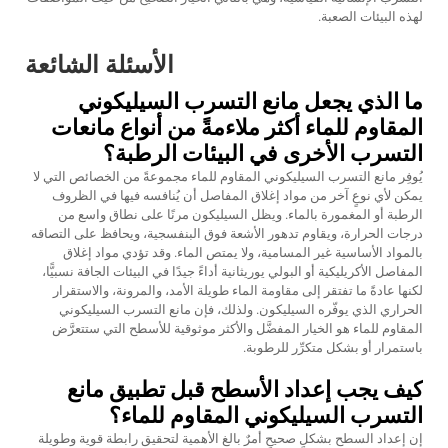
لهذه البيئات الصعبة.
الأسئلة الشائعة
ما الذي يجعل مانع التسرب السيليكوني
المقاوم للماء أكثر ملاءمةً من أنواع مانعات
التسرب الأخرى في البيئات الرطبة؟
يُوفِر مانع التسرب السيليكوني المقاوم للماء مجموعةً من الخصائص التي لا
يمكن لأي نوعٍ آخر من مواد إغلاق المفاصل أن يُنافسه فيها في الظروف
الرطبة أو المغمورة بالماء. ويظل السيليكون مرنًا على نطاق واسع من
درجات الحرارة، ويقاوم تدهور الأشعة فوق البنفسجية، ويحافظ على التصاقه
بالمواد الأساسية غير المسامية، ولا يمتص الماء. وقد تؤدي مواد إغلاق
المفاصل الأكريليكية أو البولي يوريثانية أداءً جيدًا في البيئات الجافة نسبيًّا،
لكنها عادةً ما تفتقر إلى مقاومة الماء طويلة الأمد، والمرونة، والاستقرار
الحراري الذي يوفّره السيليكون. ولذلك، فإن مانع التسرب السيليكوني
المقاوم للماء هو الخيار المفضَّل والأكثر موثوقية للأسطح التي ستتعرَّض
باستمرار أو بشكل متكرِّر للرطوبة.
كيف يجب إعداد الأسطح قبل تطبيق مانع
التسرب السيليكوني المقاوم للماء؟
إن إعداد السطح بشكلٍ صحيحٍ أمرٌ بالغ الأهمية لتحقيق رابطة قوية وطويلة