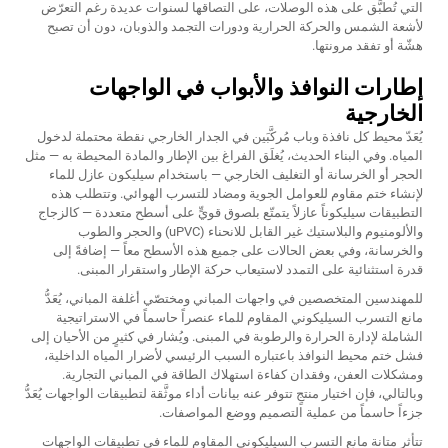
التي تُطبَّق على هذه الوصلات، على التصاقها لسنوات عديدة رغم التعرّض
لأشعة الشمس والحركة الحرارية ودورات التجمد والذوبان، دون أن تصبح
هشّة أو تفقد مرونتها.
إطارات النوافذ والأبواب في الواجهات
الخارجية
يُعَدّ محيط كل نافذة وباب مُركَّبَين في الجدار الخارجي نقطة محتملة لدخول
المياه. وفي البناء الحديث، يُغلَق الفراغ بين الإطار والمادة المحيطة به — مثل
الحجر أو الخرسانة أو التغليف الخارجي — باستخدام سيليكون عازل للماء
لإنشاء ختم مقاوم للعوامل الجوية ومضاد للتسرب الهوائي. وتتطلب هذه
التطبيقات سيليكوناً عازلاً يتمتّع بلصوق قويٍّ على أسطح متعددة — كالزجاج
والألومنيوم والبلاستيك غير القابل للانحناء (uPVC) والحجر والطوب
والخرسانة، وفي بعض الحالات على جميع هذه الأسطح معاً — إضافةً إلى
قدرة استثنائية على التمدد لاستيعاب حركة الإطار واستقرار المبنى.
للمهندسين المتخصصين في واجهات المباني ومختصّي أغلفة المباني، يُعَدُّ
مانع التسرب السيليكوني المقاوم للماء عنصراً حاسماً في الاستراتيجية
الشاملة لإدارة الحرارة والرطوبة في المبنى. ويُشار في كثيرٍ من الأحيان إلى
فشل ختم محيط النوافذ باعتباره السبب الرئيسي لأضرار المياه الداخلية،
ومشكلات العفن، وفقدان كفاءة استهلاك الطاقة في المباني التجارية.
وبالتالي، فإن اختيار منتجٍ تتوفر عنه بيانات أداء موثَّقة لتطبيقات الواجهات يُعَدُّ
جزءاً حاسماً من عملية التصميم ووضع المواصفات.
تتأثر متانة مانع التسرب السيليكوني المقاوم للماء في تطبيقات الواجهات