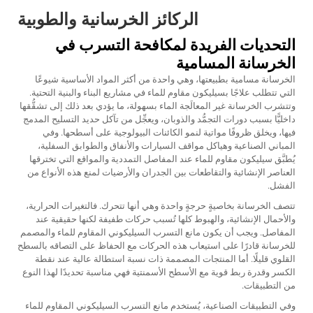
الركائز الخرسانية والطوبية
التحديات الفريدة لمكافحة التسرب في
الخرسانة المسامية
الخرسانة مسامية بطبيعتها، وهي واحدة من أكثر المواد الأساسية شيوعًا
التي تتطلب علاجًا بسيليكون مقاوم للماء في مشاريع البناء والبنية التحتية.
وتتشرب الخرسانة غير المعالَجة الماء بسهولة، ما يؤدي بعد ذلك إلى تشقُّقها
داخليًّا بسبب دورات التجمُّد والذوبان، ويعجِّل من تآكل حديد التسليح المدمج
فيها، ويخلق ظروفًا مواتية لنمو الكائنات البيولوجية على أسطحها. وفي
المباني الصناعية وهياكل مواقف السيارات والأنفاق والطوابق السفلية،
يُطبَّق سيليكون مقاوم للماء عند المفاصل التمددية والمواقع التي تخترقها
العناصر الإنشائية والتقاطعات بين الجدران والأرضيات لمنع هذه الأنواع من
الفشل.
تتصف الخرسانة بخاصيةٍ حرجةٍ واحدة وهي أنها تتحرك. فالتغيرات الحرارية،
والأحمال الإنشائية، والهبوط كلها تُسبب حركات طفيفة لكنها حقيقية عند
المفاصل. ويجب أن يكون مانع التسرب السيليكوني المقاوم للماء والمصمم
للخرسانة قادرًا على استيعاب هذه الحركات مع الحفاظ على التصاقه بالسطح
القلوي قليلًا. أما المنتجات المصممة ذات نسبة استطالة عالية عند نقطة
الكسر وقدرة ربط قوية مع الأسطح الأسمنتية فهي مناسبة تحديدًا لهذا النوع
من التطبيقات.
وفي التطبيقات الصناعية، يُستخدم مانع التسرب السيليكوني المقاوم للماء