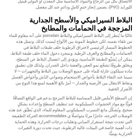
الالتصاق بكلٍّ من الزجاج والمواد الأساسية مثل المعدن أو البولي فينيل
كلورايد (PVC)، يضمن إنجاز ختمٍ كاملٍ ودائمٍ عند كل مفصل.
البلاط السيراميكي والأسطح الجدارية
المزججة في الحمامات والمطابخ
غالبًا ما يُنظر إلى البلاط السيراميكي والبلاط porcelain على أنه مقاوم للماء
من تلقاء نفسه، لكن خطوط المونة بين الألواح ليست كذلك. وتمثل هذه
الخطوط المسار الرئيسي لاختراق الرطوبة خلف طبقات البلاط في
الحمامات والمطابخ والغرف الرطبة. وبمجرد دخول الماء خلف طبقة البلاط،
يمكن أن يُشبِّع الطبقة الأساسية، ويؤدي إلى انفصال البلاط عن السطح،
ويخلق ظروفًا تشجّع نمو العفن والعفنة داخل الجدران. ولذلك فإن تطبيق
مادة سيلكون عازلة للماء على جميع الوصلات بين البلاط والتجهيزات — لا
سيما عند التقاء البلاط بأحواض الاستحمام وصواني الدُش وأحواض الغسل
ونقاط الانتقال بين الأرضية والجدار — أمرٌ بالغ الأهمية لمنع هذا النوع من
الأضرار الخفية.
إن السطح الأملس قليل المسامية للبلاط المزجج يدعم في الواقع التصاقًا
قويًّا مع مواد الحشوات السيليكونية عند تنظيف السطح وإعداده بشكلٍ
صحيح. ويُشكِّل مانع التسرب السيليكوني المقاوم للماء، الذي يُطبَّق عند هذه
الوصلات الحرجة، حاجزًا مرنًا متواصلًا ي accommodates الحركة الطفيفة
التي تحدث نتيجة استقرار المباني وتقلبات درجات الحرارة. وهذه الحماية
ذات أهمية خاصة في البيئات عالية الرطوبة، حيث تحدث دورة التغيرات
الحرارية يوميًّا.