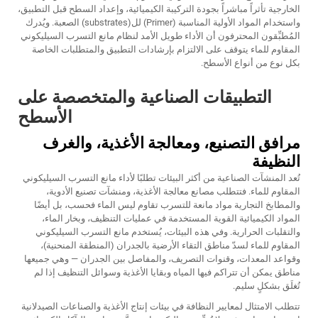
الخارجية تأثراً مباشراً بجودة التركيبة الكيميائية، وإعداد السطح قبل التطبيق،
واستخدام المواد الأولية المناسبة (Primer) لل(substrates) الصعبة. ويُدرك
المُطبِّقون المحترفون أن الأداء طويل الأمد لنظام مانع التسرب السيليكوني
المقاوم للماء يتوقف على الالتزام بإرشادات التطبيق والمتطلبات الخاصة
بكل نوع من أنواع الأسطح.
التطبيقات الصناعية والمتخصصة على
الأسطح
مرافق التصنيع، ومعالجة الأغذية، والغرف
النظيفة
تُعد المنشآت الصناعية من أكثر البيئات تطلبًا لأداء مانع التسرب السيليكوني
المقاوم للماء. فتتطلب مصانع معالجة الأغذية، ومنشآت تصنيع الأدوية،
والمطابخ التجارية مواد مانعة للتسرب تقاوم ليس الماء فحسب، بل أيضًا
المواد الكيميائية القوية المستخدمة في عمليات التنظيف، وبخار الماء،
والتقلبات الحرارية. وفي هذه البيئات، يُستخدم مانع التسرب السيليكوني
المقاوم للماء لسدّ مناطق التقاء الأرضية بالجدران (المنطقة المنحنية)،
وقواعد المعدات، وقنوات التصريف، والمفاصل بين الجدران — وهي جميعها
مناطق يمكن أن تتراكم فيها المياه وبقايا الأغذية وسوائل التنظيف إذا لم
تُغلَق بشكلٍ سليم.
تتطلب الامتثال لمعايير النظافة في بيئات إنتاج الأغذية والصناعات الصيدلانية