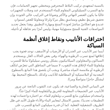
بالنسبة لمتعهدي تركيب البلاط المحترفين ومختصّي تجهيز الحمامات، فإن
مانع التسرب السيليكوني المقاوم للماء المستخدم عند وصلات التجهيزات
غالبًا ما يكون العنصر النهائي والأكثر وضوحًا في التركيب عالي الجودة. وإن
تحقيق شريطٍ نظيفٍ ومتناسقٍ يظل مرنًا ولزجًا ومقاومًا للعفن لسنواتٍ
عديدةٍ هو انعكاسٌ مباشرٌ لجودة المنتج ومهارة التطبيق. وهذا يجعل تحديد
المواصفات الفنية للمنتج مسؤوليةً مهنيةً، وليس أمرًا يتم تجاهله أو تأجيله.
اختراقات الأنابيب ونقاط إغلاق أنظمة
السباكة
أينما تمر الأنابيب عبر الجدران أو الأرضيات أو الأسقف، توجد فجوة يجب
إغلاقها لمنع تسرب الرطوبة والهواء، وفي بعض الحالات الغاز. ويستخدم
السباكون والمقاولون الميكانيكيون بشكل روتيني سيليكونًا مانعًا للتسرب
ومُقاومًا للماء لإغلاق هذه الثقوب، لا سيما في المناطق التي تتعرّض لتكثّف
الرطوبة أو ملامسة المياه مباشرةً. ويجب أن يلتصق هذا المانع بالسطوح
المعدنية أو البلاستيكية أو المطاطية للأنابيب وكذلك بالسطح المحيط بها،
ليشكّل حاجزًا متواصلًا ومرنًا.
في المباني التجارية والصناعية، قد يكون عدد الثقوب الناتجة عن مرور
الأنابيب عبر التجميعات المقاومة للحريق والمُقاومة للماء كبيرًا جدًّا.
واستخدام سيليكون مانع للتسرب ومُقاوم للماء، تم اختباره واعتماده لهذه
التطبيقات تحديدًا، يضمن الامتثال لمعايير البناء والأداء طويل الأمد في ظل
الظروف التشغيلية الفعلية. كما أن قدرة سيليكون المانع للتسرب على
التحمّل في درجات الحرارة القصوى تجعله مناسبًا بصفة خاصة لثقوب أنابيب