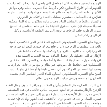
الزجاج مادة غير مسامية، لكن المفاصل التي يلتقي فيها الزجاج بالإطارات أو
التجهيزات أو الألواح المجاورة تكون عُرضةً جدًّا لتسرب المياه. وفي حواجز
الدُّش وأنظمة الجدران المعلَّقة والنوافذ السقفية وواجهات المتاجر التجارية،
تتعرَّض هذه المفاصل باستمرارٍ لعمليات التمدد والانكماش الحراري،
والاهتزاز، والتعرُّض المباشر للماء. وبغياب مادة سيلكون عازلة للماء مطبَّقة
تطبيقًا صحيحًا، فإن حتى الشقوق الدقيقة جدًّا في هذه المفاصل قد تسمح
بمرور الرطوبة خلف الزجاج، ما يؤدي إلى تلف الطبقة الأساسية، وتآكل
الإطار، وتراكم العفن.
مرونة مانع التسرب السيليكوني المقاوم للماء عالي الجودة تكتسب أهمية
بالغة في التطبيقات الزجاجية لأن الزجاج يتحرك. فتؤدي التغيرات في درجة
الحرارة إلى تمدد اللوحات الزجاجية وانكماشها بمعدلات مختلفة عن
الإطارات التي تحملها. ولن تتحمل المادة المانعة للتسرب الصلبة هذه
الإجهادات، بل ستصدع وتُفقد التصاقها. أما مواد مانع التسرب القائمة على
السيليكون فهي تحافظ على مرونتها عبر نطاق واسع من درجات الحرارة، ما
يسمح لها بامتصاص الحركة دون أن تنفصل طبقاتها أو تتشقق. ولهذا السبب
أصبح مانع التسرب السيليكوني المقاوم للماء الخيار القياسي الذي يعتمده
النجارون المتخصصون في تركيب الزجاج حول العالم.
في البيئات التجارية مثل الفنادق وأبراج المكاتب ومراكز التسوق، يمثل التقاء
الزجاج بالإطار منطقة حرجة لمنع التسرب المائي. فالخلل في هذه المنطقة
لا يعني مجرد ابتلال الأرضية فحسب، بل قد يؤدي إلى أضرار هيكلية ناجمة عن
تسرب المياه، والتي قد تتقدم دون أن تُكتشف لعدة أشهر. ولذلك فإن تحديد
مواصفات مانع التسرب السيليكوني المقاوم للماء، الذي أثبت فاعليته في