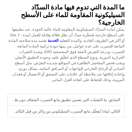
ما المدة التي تدوم فيها مادة السدّاد
السيليكونية المقاومة للماء على الأسطح
الخارجية؟
يمكن لمادة السدّاد السيليكونية المقاومة للماء عالية الجودة، عند تطبيقها
على أسطح خارجية مُحضَّرة جيدًا، أن تظل فعّالة وقابلة للعمل لمدة ٢٠ عامًا
أو أكثر في الظروف العادية. والمدة الفعلية
الخدمة
تعتمد مدة صلاحية المادة
المانعة للتسرب على عدة عوامل، من بينها جودة تركيبة المادة المانعة
للتسرب، ودرجة التعرض لأشعة فوق البنفسجية (UV)، وشدة التغيرات
الحرارية الدورية، ونوع السطح الذي تُطبَّق عليه، وجودة التطبيق الأصلي.
ويجب فحص المفاصل الظاهرة في المواقع شديدة التعرّض، مثل أسطح
المباني أو الزجاج الخارجي للواجهات أو المرافق المائية، بشكل دوري،
وإعادة إغلاقها عند ملاحظة أي علامات على التشقق أو الانفصال أو فقدان
المرونة، وذلك للحفاظ على كفاءة العزل المائي.
السابق:
ما التقنيات التي تضمن تطبيق مانع التسرب الشفاف دون ظهور فقاعات؟
التالي:
لماذا يُفضَّل مانع التسرب السيليكوني من واكر من قِبل البنّائين المحترفين في جميع أنحاء العالم؟