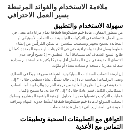
ملاءمة الاستخدام والفوائد المرتبطة
بسير العمل الاحترافي
سهولة الاستخدام والتطبيق
من منظور المقاول،
مادة ختم سيليكونية شفافة
يقدّم مزايا ذات معنى في
سير العمل. فاتساقه في التركيبات القياسية ذات التصلب الأسيتيكي أو
المحايدة يسمح بتجهيز وتشطيب سلسين، ما يمكن المُركِّبين من إنشاء
خطوط وصل نظيفة واحترافية حتى في التكوينات الهندسية المعقدة. كما أن
طابع المنتج الشفاف يُعد متسامحًا أثناء التطبيق — إذ تصبح أوجه عدم
الاتساق الطفيفة في ملء المفاصل أقل وضوحًا بكثير عند استخدام سدادة
شفافة مقارنةً باستخدام سدادة بيضاء أو ملوَّنة.
إن أزمنة التصلب للسدادات السيليكونية الشفافة معروفة جيدًا في القطاع،
وتصل التركيبات القياسية عادةً إلى حالة تشكُّل غشاء سطحي خلال ٣٠ إلى
٦٠ دقيقة في ظل الظروف العادية من درجة الحرارة والرطوبة. أما التصلب
الميكانيكي الكامل فيتم عادةً خلال ٢٤ إلى ٧٢ ساعة، ما يسمح بإكمال
عمليات التركيب وتشغيلها ضمن الجداول الزمنية الواقعية للمشاريع. وسلوك
التصلب المتوقع لـ
مادة ختم سيليكونية شفافة
يُبسِّط جدولة المهام ومراقبة
الجودة في المشاريع التي تشمل عدة تخصصات.
التوافق مع التطبيقات الصحية وتطبيقات
التماس مع الأغذية