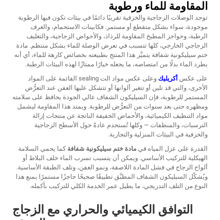
المقاومة للماء ورطوبة
توجد الوصلات الزجاجية والخزفية تقريبًا دائمًا في بيئات تكون فيها الرطوبة
موجودة، سواء بشكل متقطع أو مستمر. فكابينات الاستحمام، والغرف
الرطبة، وحواجز المطبخ المقاومة للرذاذ، والأحواض الزجاجية، والتغليف
الزجاجي الخارجي، كلها تتسبب في تعرض الوصلة للماء بشكل منتظم.
مادة
ختم سيليكونية شفافة
يتميَّز هذا المنتج بطبيعته بخصائص كارهة للماء، أي أنه
يطرد الماء بدلًا من امتصاصه، ما يجعله خيارًا ممتازًا لهذه البيئات الرطبة.
على عكس
أكريليك
وعلى عكس مواد الت sealing القائمة على المواد
الأخرى، والتي قد تلين أو تتغير ألوانها أو تتشكل عليها العفن عند التعرُّض
المستمر للرطوبة، فإن السيليكون الشفاف عالي الجودة يحافظ على سلامته
ومظهره حتى بعد سنوات من التعرُّض للرطوبة. ويمتد هذا المقاومة ليشمل
مواد التنظيف الكيميائية، والأحماض الخفيفة الناتجة عن منتجات إزالة
الترسبات، والمنظفات — وكلها تُستخدم عادةً حول الأسطح الزجاجية
والخزفية في البيئات المنزلية والتجارية.
القدرة على عزل المياه في
مادة ختم سيليكونية شفافة
كما يحمي السلامة
الهيكلية للتركيب الأساسي. ويمكن أن يتسبب تسرب الماء خلف البلاط أو
ألواح الزجاج في فشل المادة اللاصقة، ونمو العفن، وتلف الطبقة الأساسية.
ويُشكّل السيليكون الشفاف المطبَّق تطبيقًا صحيحًا حاجزًا مستمرًا يمنع هذا
النوع من التلف التدريجي، ما يطيل عمر الخدمة الكلي للتركيب بأكمله.
التوافق الكيميائي والحراري مع الزجاج