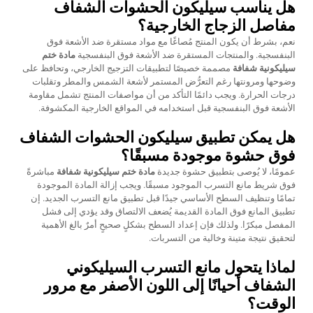
هل يناسب سيليكون الحشوات الشفاف
مفاصل الزجاج الخارجية؟
نعم، بشرط أن يكون المنتج مُصاغًا مع مواد مستقرة ضد الأشعة فوق
البنفسجية. والمنتجات المستقرة ضد الأشعة فوق البنفسجية
مادة ختم
سيليكونية شفافة
مصممة خصيصًا لتطبيقات التزجيج الخارجي، وتحافظ على
وضوحها ومرونتها رغم التعرُّض المستمر لأشعة الشمس والمطر وتقلبات
درجات الحرارة. ويجب دائمًا التأكد من أن مواصفات المنتج تشمل مقاومة
الأشعة فوق البنفسجية قبل استخدامه في المواقع الخارجية المكشوفة.
هل يمكن تطبيق سيليكون الحشوات الشفاف
فوق حشوة موجودة مسبقًا؟
عمومًا، لا يُوصى بتطبيق حشوة جديدة
مادة ختم سيليكونية شفافة
مباشرةً
فوق شريط مانع التسرب الموجود مسبقًا. ويجب إزالة المادة الموجودة
تمامًا وتنظيف السطح الأساسي جيدًا قبل تطبيق مانع التسرب الجديد. إن
تطبيق المانع فوق المادة القديمة يُضعف الالتصاق وقد يؤدي إلى فشل
المفصل مبكرًا. ولذلك فإن إعداد السطح بشكلٍ صحيحٍ أمرٌ بالغ الأهمية
لتحقيق نتيجة متينة وخالية من التسربات.
لماذا يتحول مانع التسرب السيليكوني
الشفاف أحيانًا إلى اللون الأصفر مع مرور
الوقت؟