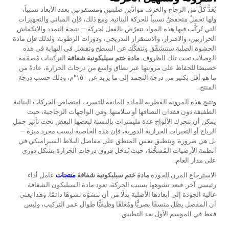
يُعَدُّ كلٌّ من الزجاج والخزف موادَّين صلبتين ومستقرتين بعدد الأبعاد نسبياً،
ولها تحملٌ منخفضٌ نسبياً للحركة البنائية. ومع ذلك، فإن المباني والتجهيزات
التي تُركَّب فيها هذه المواد تتعرّض بالفعل لحركة — نتيجة التمدد والانكماش
الحراريين، والاهتزاز، والاستقرار التدريجي، ودورات الرطوبة. ولذلك فإن مادة
الحشوة الصلبة ستتشقّق وتتفكّك عن السطح وتفشل في النهاية في هذه
الوصلات تحت تلك الظروف.
مادة ختم سيليكونية شفافة
التركيبات مُصمَّمة
خصيصًا للحفاظ على مرونتها عبر نطاق واسع من درجات الحرارة، عادةً من
ما هو أقل بكثير من درجة التجمد إلى ما يزيد عن ١٥٠°م، وذلك حسب درجة
المنتج.
وتتيح هذه المرونة الفطرية للمادة المانعة للتسرب امتصاص الحركات البنائية
الطفيفة دون فقدان التصاقها أو سلامتها. وفي الواجهات الزجاجية، حيث
يمكن أن تتحرك الألواح عدة مليمترات بالنسبة لبعضها البعض تحت تأثير حمل
الرياح أو التغيرات الحرارية الدورية، فإن هذه الخاصية ليست مجرد ميزة —
بل هي ضرورة. وينطبق نفس المنطق على مفاصل البلاط السيراميكي في
أنظمة الأرضيات المُسخَّنة، حيث تُدخل فروق درجات الحرارة بشكل دوري
على مدار العام.
الاسترجاع المرن للجودة
مادة ختم سيليكونية شفافة
منتجات
عامل أداء
رئيسي آخر. فبعد تشوهها بسبب الحركة، تعود مادة السيليكون الشفافة
عالية الجودة إلى أبعادها الأصلية بدلًا من أن تتشوَّه تشوهًا دائمًا. وهذا يعني
أن المفصل يظل متسقًا بصريًّا ومُغلقًا وظيفيًّا طوال عمر التركيب، وليس
فقط في الموسم الأول بعد التطبيق.