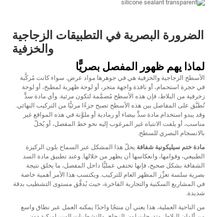
الضرورة البصرية في التطبيقات الزجاجية
والخزفية
لماذا يهم ظهور المفصل بصريًّا
الأسطح الزجاجية والخزفية هي في جوهرها مواد عرض. سواء كانت مُركَّبة
في حجرة استحمام، أو نافذة واجهة متجر، أو لوحة ظهرية لمطبخ، أو لوحة
زخرفية من البلاط، فإن هذه الأسطح مُصمَّمة لتكون مرئية. وأي مادة سدٍّ
تُطبَّق على المفاصل بين هذه الأسطح تصبح جزءًا مرئيًّا من التركيب النهائي.
وقد يبدو استخدام مادة سدٍّ بيضاء أو رمادية أو ملوَّنة في هذه المواقع غير
مناسب، أو يلفت الانتباه غير المرغوب إليه نحو خط المفصل، أو يُخلّ
بالانسجام البصري للسطح.
مادة ختم سيليكونية شفافة
يحلّ هذا المشكل عبر السماح بلون الركيزة
الطبيعي، وقوامها، وانعكاسها أن يظهر من خلالها. وعند تطبيق مادة السد
الشفافة بشكل صحيح، فإنها تختفي عمليًّا داخل المفصل، ما يخلق نتيجة
بصرية سلسة تعزِّز المظهر العام للتركيب. ويكتسب هذا الأمر أهمية خاصة
في المشاريع السكنية والتجارية الفاخرة، حيث يُدقَّق مستوى التشطيب بدقة
شديدة.
من الناحية العملية، هذا يعني أن منتجًا واحدًا يمكنه العمل عبر نطاق واسع
من ألوان البلاط، وتدرجات لون الزجاج، والتشطيبات السيراميكية دون