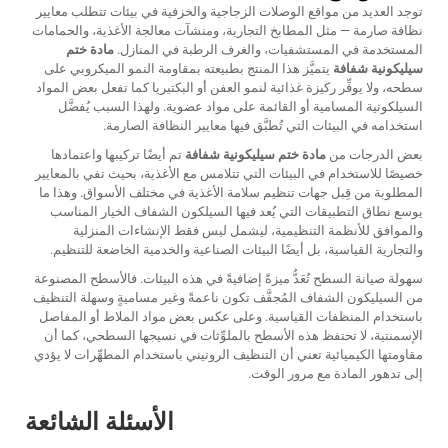
توجد العديد من مواقع الوصلات الزجاجية والخزفية في بيئات تتطلب معايير
نظافة صارمة — مثل المطابخ التجارية، ومنشآت معالجة الأغذية، والحمامات
المستخدمة في المستشفيات، والغرف الرطبة في المنازل.
مادة ختم
سيليكونية شفافة
يتميَّز هذا المنتج بطبيعته بمقاومة النمو الميكروبي على
سطحه، ولا يوفِّر ركيزة غذائية لنمو العفن أو البكتيريا كما تفعل بعض المواد
السيلكونية المسامية أو القائمة على مواد عضوية. ولهذا السبب يُفضَّل
استخدامه في البيئات التي تُطبَّق فيها معايير النظافة الصارمة.
بعض الدرجات من
مادة ختم سيليكونية شفافة
تم أيضًا تركيبها واعتمادها
خصيصًا للاستخدام في البيئات التي تتلامس مع الأغذية، بحيث تفي بالمعايير
المطلوبة من قِبل جهات تنظيم سلامة الأغذية في مختلف الأسواق. وهذا ما
يوسع نطاق التطبيقات التي يُعد فيها السيلكون الشفاف الخيار المناسب
والموافق للأنظمة التنظيمية، ليشمل ليس فقط الإنشاءات المنزلية
والتجارية القياسية، بل أيضًا البيئات الصناعية والخدمية الخاضعة للتنظيم.
سهولة صيانة السطح تُعَدُّ ميزةً إضافيةً في هذه البيئات. فالأسطح المصنوعة
من السيليكون الشفاف المُجفَّف تكون ناعمةً وغير مساميةٍ وسهلة التنظيف
باستخدام المنظفات القياسية. وعلى عكس بعض مواد الملاط أو المفاصل
الإسمنتية، لا تحتفظ هذه الأسطح بالملوِّثات في نسيجها السطحي، كما أن
مقاومتها الكيميائية تعني أن التنظيف الروتيني باستخدام المطهِّرات لا يؤدي
إلى تدهور المادة مع مرور الوقت.
الأسئلة الشائعة