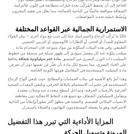
الحاجة إلى أن يحتفظ المُركِّب بعدة خيارات متطابقة في اللون. فالتركيبة
الشفافة متوافقة عالميًّا من الناحية الجمالية، مما يقلل من تعقيد المخزون
ويُبسِّط عملية تحديد المواصفات.
الاستمرارية الجمالية عبر القواعد المختلفة
غالبًا ما يُركَّب الزجاج والسيراميك جنبًا إلى جنب مع مواد أخرى — مثل الفولاذ
المقاوم للصدأ، أو الحجر، أو الإطارات الألومنيوم، أو التزيين الخشبي
الطبيعي. وفي هذه البيئات المكوَّنة من مواد متنوعة، فإن استخدام مادة
سيلنت ملوَّنة عند كل مفصل سيؤدي إلى ظهور شبكة غير منسقة من خطوط
السيلنت ذات الوزن البصري غير المتسق.
مادة ختم سيليكونية شفافة
يحافظ
على الحياد البصري، مما يسمح لكل مادة بأن تعبِّر عن نفسها دون أن تفرض
مادة السيلنت المستخدمة في المفاصل هويتها اللونية الخاصة.
وهذا أمرٌ بالغ الأهمية في بيئات الحمامات والمطابخ، حيث تلتقي ألواح الزجاج
المستخدمة في حجيرات الاستحمام بالبلاط الخزفي، وتلتقي المعدات الصحية
الخزفية بالأرضيات الخزفية، وتتداخل أسطح متعددة عند وصلات معقدة.
ويتعامل السيليكون الشفاف مع جميع هذه النقاط الانتقالية دون مقاطعة
الانسياب المكاني للتصميم. والنتيجة هي مظهرٌ أكثر تطوراً وإتقاناً من الناحية
الاحترافية، وهو ما يفضله المستخدمون النهائيون والعملاء باستمرار.
المزايا الأداءية التي تبرر هذا التفضيل
المرونة وتسهيل الحركة