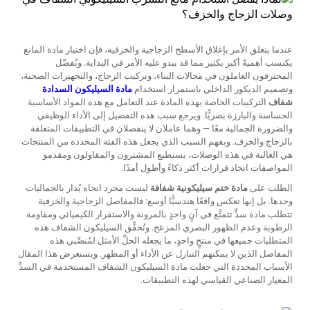
عندما يتعلق الأمر بإغلاق الأسطح الزجاجية والخزفية، فإن اختيار مادة المانع
يكتسب أهميةً أكبر بكثير مما قد يبدو عليه الأمر في البداية. ويُفضّل
المحترفون العاملون في مجالات البناء، وتركيب الزجاج، والتجهيزات الصحية،
وتصميم الديكور الداخلي باستمرار استخدام
مادة السيليكون السدادة
شفاف
التركيبات الخاصة بهذه المادة عند التعامل مع هذه المواد الأساسية
الحساسة والبارزة بصريًّا. ويرجع سبب هذه التفضيل إلى الأداء الوظيفي
والضرورة الجمالية معًا — وهما عاملان لا ينفصلان في التطبيقات المتعلقة
بالزجاج والخزف. وبفهم السبب الذي يجعل هذه الفئة المحددة من المنتجات
هي الغالبة في هذه الوصلات، يستطيع المشترون والمقاولون ومقدمو
المواصفات اتخاذ قرارات أكثر ذكاءً وأطول أمدًا.
الطلب على
مادة ختم سيليكونية شفافة
ليست مجرد اتجاه يُدار بالجماليات
وحدها. بل إنها تعكس واقعًا هندسيًّا أوسع: فالمفاصل الزجاجية والخزفية
تتطلب مادة سدٍّ تتمتَّع في آنٍ واحدٍ بالمرونة والاستقرار الكيميائي ومقاومة
الرطوبة وعدم الظهور البصري المزعج. وتُحقِّق السيليكون الشفاف هذه
المتطلبات جميعها في منتجٍ واحدٍ، ما يجعله الحلَّ الأمثل لمُنصِّبي هذه
المفاصل الذين لا يمكنهم التنازل عن الأداء أو المظهر. ويستعرض هذا المقال
الأسباب المحددة التي جعلت مادة السيليكون الشفاف المستخدمة في السدِّ
المعيار الصناعي القياسي لهذه التطبيقات.