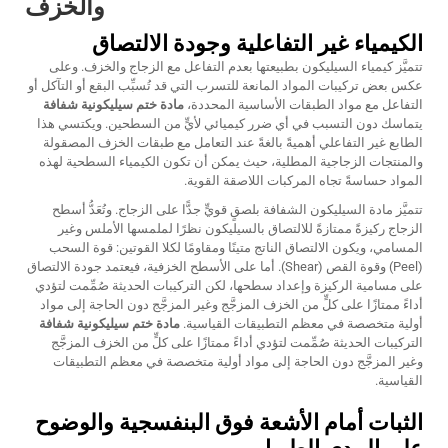
والخزف
الكيمياء غير التفاعلية وجودة الالتصاق
تتميَّز كيمياء السيليكون بطبيعتها بعدم التفاعل مع الزجاج والخزف. وعلى
عكس بعض تركيبات المواد المانعة للتسرب التي قد تُسبِّب البقع أو التآكل أو
التفاعل مع مواد الطبقات الأساسية المحددة،
مادة ختم سيليكونية شفافة
يتماسك دون التسبب في أي ضرر كيميائي لأيٍّ من السطحين. ويكتسي هذا
الطابع غير التفاعلي أهميةً بالغةً عند التعامل مع طبقات الخزف المصقولة
والمنتجات الزجاجية المطلية، حيث يمكن أن تكون الكيمياء السطحية لهذه
المواد حساسةً تجاه المركبات اللاصقة القوية.
تتميَّز مادة السيليكون الشفافة بلصقٍ قويٍّ جدًّا على الزجاج. وتُعَدُّ أسطح
الزجاج ركيزةً ممتازةً للالتصاق بالسيليكون نظرًا لملمسها الأملس وغير
المسامي، ويكون الالتصاق الناتج متينًا ومقاومًا لكلا القوتين: قوة السحب
(Peel) وقوة القص (Shear). أما على الأسطح الخزفية، فيعتمد جودة الالتصاق
على مسامية الركيزة وإعداد سطحها، لكن التركيبات الحديثة صُمِّمت لتؤدي
أداءً ممتازًا على كلٍّ من الخزف المزجَّج وغير المزجَّج دون الحاجة إلى مواد
أولية متخصصة في معظم التطبيقات القياسية.
مادة ختم سيليكونية شفافة
التركيبات الحديثة صُمِّمت لتؤدي أداءً ممتازًا على كلٍّ من الخزف المزجَّج
وغير المزجَّج دون الحاجة إلى مواد أولية متخصصة في معظم التطبيقات
القياسية.
الثبات أمام الأشعة فوق البنفسجية والوضوح