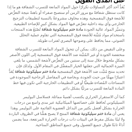
على المدى الطويل
يُعَدُّ أحد أكثر التساؤلات تكرارًا حول المواد المانعة للتسرب الشفافة هو ما إذا
كانت ستظل شفافةً مع مرور الزمن أم ستصبح صفراء أو باهتةً نتيجة التعرُّض
للأشعة فوق البنفسجية. وهذه مخاوف مشروعةٌ بالنسبة لتطبيقات التزجيج
الخارجي وأي بيئة داخلية تتعرَّض فيها المواد بشكلٍ كبيرٍ للإضاءة الطبيعية.
وتتميَّز المواد عالية الجودة
مادة ختم سيليكونية شفافة
تُصْنَعُ هذه المنتجات
باستخدام مواد مُثبِّتة للأشعة فوق البنفسجية التي تقاوم عملية التحلل
الضوئي، مما يحافظ على وضوحها البصري لفترات طويلة.
وعلى النقيض من ذلك، يمكن أن تتحول المواد المانعة للتسرب الشفافة
منخفضة الجودة أو غير المُثبَّتة ضد الأشعة فوق البنفسجية إلى اللون الأصفر
بشكلٍ ملحوظ خلال سنة إلى سنتين من التعرُّض لأشعة الشمس، ما يلغي
الميزة الجمالية التي جعلتها الخيار المفضَّل في المقام الأول. ولذلك فإن
تحديد منتج مُثبَّت ضد الأشعة فوق البنفسجية
مادة ختم سيليكونية شفافة
يُعَدُّ
اعتبارًا مهمًّا من حيث الجودة، وبخاصة في المفاصل الزجاجية الموجودة في
المساحات المُضاءة طبيعيًّا أو في التطبيقات الخارجية التي تكون فيها خط
المادة المانعة للتسرب مرئيًّا بشكل دائم.
كما أن الاستقرار الحراري يكتسب أهميةً مماثلة. فسلاسل البوليمر
السيليكوني تُحافظ على خصائصها الميكانيكية عبر مدى واسع من درجات
الحرارة بشكل أفضل بكثير من البدائل العضوية القائمة على البوليمر. وهذا
يعني أن
مادة ختم سيليكونية شفافة
المنتج لا يصبح هشًّا في الظروف الباردة
ولا لينًا بشكل مفرط في البيئات ذات درجات الحرارة المرتفعة، مما يضمن
أداءً ثابتًا طوال جميع الفصول وفي جميع المناطق المناخية.