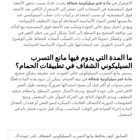
الاصفرار في
مادة ختم سيليكونية شفافة
يحدث عادةً بسبب تدهور الأشعة
فوق البنفسجية في المنتجات التي تفتقر إلى الاستقرار الكافي ضد الأشعة
فوق البنفسجية، أو بسبب استخدام تركيبات ذات تصلّب أسيتوكسي عند
ملامستها لبعض المواد الأساسية المتفاعلة أو مواد التنظيف الكيميائية.
ويؤدي اختيار منتج عالي الجودة ومُثبَّت ضد الأشعة فوق البنفسجية مع التأكد
من توافقه الصحيح مع السطح إلى الحدّ بشكلٍ كبيرٍ من خطر التغير في
اللون. وتُفضَّل عمومًا التركيبات ذات التصلّب المحايد للحفاظ على الوضوح
على المدى الطويل عند استخدامها على المواد الأساسية الحساسة.
ما المدة التي يدوم فيها مانع التسرب
السيليكوني الشفاف في تطبيقات الحمام؟
يستمر مانع التسرب السيليكوني عالي الجودة، عند تطبيقه بشكلٍ صحيحٍ،
مادة ختم سيليكونية شفافة
في بيئة الحمام، يمكن أن تدوم هذه المادة فعليًّا
عشر سنوات أو أكثر قبل أن يصبح استبدالها ضروريًّا. ويعتمد طول العمر
الافتراضي على جودة المنتج، ودرجة اكتمال تحضير السطح، وانتظام عملية
التنظيف، ومدى الإجهاد الناتج عن الحركة المؤثِّر على المفصل. وتتيح
الفحوصات الدورية لاكتشاف العلامات المبكرة لنمو العفن أو فقدان التصاق
المادة إجراء الصيانة في الوقت المناسب، وذلك قبل حدوث فشل تام في
المفصل.
السابق:
كيف يحافظ مانع التسرب السيليكوني الشفاف على جودة السطح من الناحية الجمالية؟