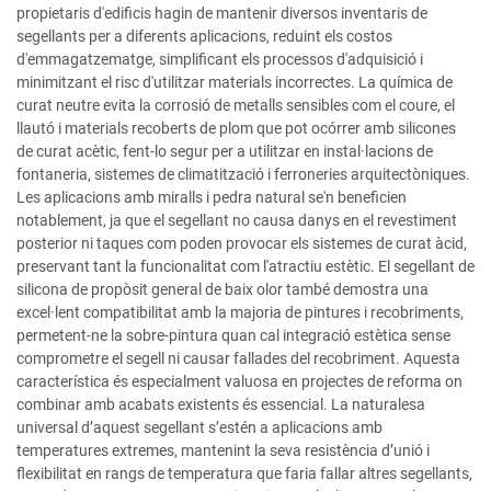
propietaris d'edificis hagin de mantenir diversos inventaris de
segellants per a diferents aplicacions, reduint els costos
d'emmagatzematge, simplificant els processos d'adquisició i
minimitzant el risc d'utilitzar materials incorrectes. La química de
curat neutre evita la corrosió de metalls sensibles com el coure, el
llautó i materials recoberts de plom que pot ocórrer amb silicones
de curat acètic, fent-lo segur per a utilitzar en instal·lacions de
fontaneria, sistemes de climatització i ferroneries arquitectòniques.
Les aplicacions amb miralls i pedra natural se'n beneficien
notablement, ja que el segellant no causa danys en el revestiment
posterior ni taques com poden provocar els sistemes de curat àcid,
preservant tant la funcionalitat com l'atractiu estètic. El segellant de
silicona de propòsit general de baix olor també demostra una
excel·lent compatibilitat amb la majoria de pintures i recobriments,
permetent-ne la sobre-pintura quan cal integració estètica sense
comprometre el segell ni causar fallades del recobriment. Aquesta
característica és especialment valuosa en projectes de reforma on
combinar amb acabats existents és essencial. La naturalesa
universal d’aquest segellant s’estén a aplicacions amb
temperatures extremes, mantenint la seva resistència d’unió i
flexibilitat en rangs de temperatura que faria fallar altres segellants,