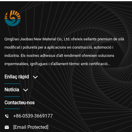
QingDao Jiaobao New Material Co., Ltd. ofereix sellants premium de silà
modificat i poliuretà per a aplicacions en construcció, automoció i
indústria. Els nostres adhesius d'alt rendiment ofereixen solucions
impermeables, ignífugues i d'aïllament tèrmic amb certificació
internacional i un servei postvenda fiable.
Enllaç ràpid
Notícia
Contacteu-nos
+86-0539-3669177

[email Protected]
