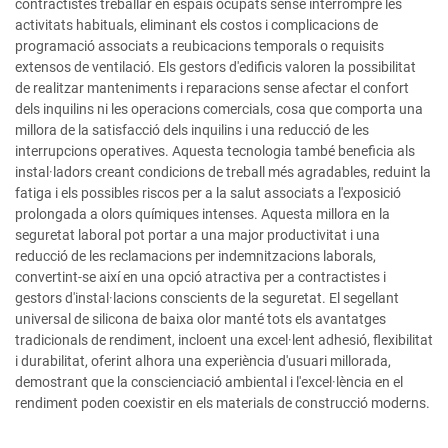
contractistes treballar en espais ocupats sense interrompre les
activitats habituals, eliminant els costos i complicacions de
programació associats a reubicacions temporals o requisits
extensos de ventilació. Els gestors d'edificis valoren la possibilitat
de realitzar manteniments i reparacions sense afectar el confort
dels inquilins ni les operacions comercials, cosa que comporta una
millora de la satisfacció dels inquilins i una reducció de les
interrupcions operatives. Aquesta tecnologia també beneficia als
instal·ladors creant condicions de treball més agradables, reduint la
fatiga i els possibles riscos per a la salut associats a l'exposició
prolongada a olors químiques intenses. Aquesta millora en la
seguretat laboral pot portar a una major productivitat i una
reducció de les reclamacions per indemnitzacions laborals,
convertint-se així en una opció atractiva per a contractistes i
gestors d'instal·lacions conscients de la seguretat. El segellant
universal de silicona de baixa olor manté tots els avantatges
tradicionals de rendiment, incloent una excel·lent adhesió, flexibilitat
i durabilitat, oferint alhora una experiència d'usuari millorada,
demostrant que la conscienciació ambiental i l'excel·lència en el
rendiment poden coexistir en els materials de construcció moderns.