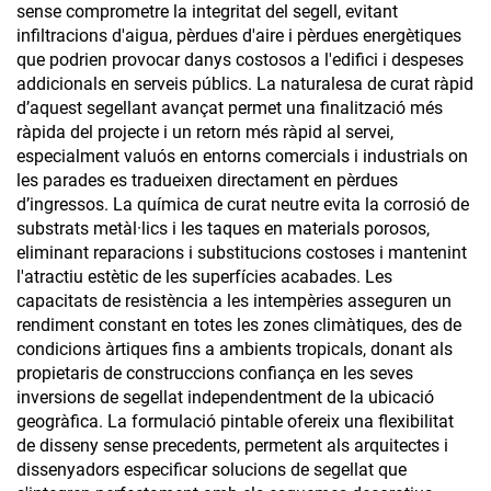
sense comprometre la integritat del segell, evitant
infiltracions d'aigua, pèrdues d'aire i pèrdues energètiques
que podrien provocar danys costosos a l'edifici i despeses
addicionals en serveis públics. La naturalesa de curat ràpid
d’aquest segellant avançat permet una finalització més
ràpida del projecte i un retorn més ràpid al servei,
especialment valuós en entorns comercials i industrials on
les parades es tradueixen directament en pèrdues
d’ingressos. La química de curat neutre evita la corrosió de
substrats metàl·lics i les taques en materials porosos,
eliminant reparacions i substitucions costoses i mantenint
l'atractiu estètic de les superfícies acabades. Les
capacitats de resistència a les intempèries asseguren un
rendiment constant en totes les zones climàtiques, des de
condicions àrtiques fins a ambients tropicals, donant als
propietaris de construccions confiança en les seves
inversions de segellat independentment de la ubicació
geogràfica. La formulació pintable ofereix una flexibilitat
de disseny sense precedents, permetent als arquitectes i
dissenyadors especificar solucions de segellat que