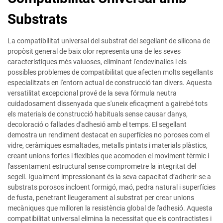
Substrats
La compatibilitat universal del substrat del segellant de silicona de
propòsit general de baix olor representa una de les seves
característiques més valuoses, eliminant l'endevinalles i els
possibles problemes de compatibilitat que afecten molts segellants
especialitzats en l'entorn actual de construcció tan divers. Aquesta
versatilitat excepcional prové de la seva fórmula neutra
cuidadosament dissenyada que s'uneix eficaçment a gairebé tots
els materials de construcció habituals sense causar danys,
decoloració o fallades d'adhesió amb el temps. El segellant
demostra un rendiment destacat en superfícies no poroses com el
vidre, ceràmiques esmaltades, metalls pintats i materials plàstics,
creant unions fortes i flexibles que acomoden el moviment tèrmic i
l'assentament estructural sense comprometre la integritat del
segell. Igualment impressionant és la seva capacitat d’adherir-se a
substrats porosos incloent formigó, maó, pedra natural i superfícies
de fusta, penetrant lleugerament al substrat per crear unions
mecàniques que milloren la resistència global de l'adhesió. Aquesta
compatibilitat universal elimina la necessitat que els contractistes i