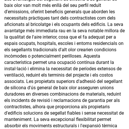
baix olor van molt més enllà del seu perfil reduït
d'emissions, oferint beneficis generals que aborden les
necessitats pràctiques tant dels contractistes com dels
aficionats al bricolatge i els ocupants dels edificis. La seva
avantatge més immediata rau en la seva notable millora de
la qualitat de l'aire interior, cosa que el fa adequat per a
espais ocupats, hospitals, escoles i entorns residencials on
els segellants tradicionals d'alt olor crearien condicions
incòmodes o potencialment perilloses. Aquesta
característica permet una ocupació contínua durant la
instal·lació i elimina la necessitat de períodes extensos de
ventilació, reduint els terminis del projecte i els costos
associats. Les propietats superiors d'adhesió del segellant
de silicona d'ús general de baix olor asseguren unions
duradores en diverses combinacions de materials, reduint
els incidents de revisió i reclamacions de garantia per als
contractistes, alhora que proporciona als propietaris
d'edificis solucions de segellat fiables i sense necessitat de
manteniment. La seva excepcional flexibilitat permet
absorbir els moviments estructurals i l'expansió tèrmica