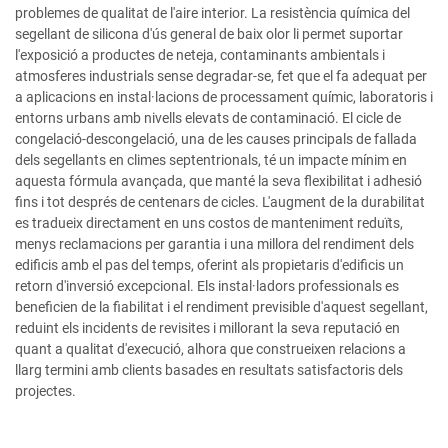
problemes de qualitat de l'aire interior. La resistència química del
segellant de silicona d'ús general de baix olor li permet suportar
l'exposició a productes de neteja, contaminants ambientals i
atmosferes industrials sense degradar-se, fet que el fa adequat per
a aplicacions en instal·lacions de processament químic, laboratoris i
entorns urbans amb nivells elevats de contaminació. El cicle de
congelació-descongelació, una de les causes principals de fallada
dels segellants en climes septentrionals, té un impacte mínim en
aquesta fórmula avançada, que manté la seva flexibilitat i adhesió
fins i tot després de centenars de cicles. L'augment de la durabilitat
es tradueix directament en uns costos de manteniment reduïts,
menys reclamacions per garantia i una millora del rendiment dels
edificis amb el pas del temps, oferint als propietaris d'edificis un
retorn d'inversió excepcional. Els instal·ladors professionals es
beneficien de la fiabilitat i el rendiment previsible d'aquest segellant,
reduint els incidents de revisites i millorant la seva reputació en
quant a qualitat d'execució, alhora que construeixen relacions a
llarg termini amb clients basades en resultats satisfactoris dels
projectes.