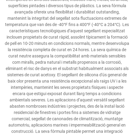
superfícies pintades i diversos tipus de plàstics. La seva fórmula
avançada ofereix una flexibilitat i durabilitat outstanding,
mantenint la integritat del segellat sota fluctuacions extremes de
temperatura que van des de -40°F fins a 400°F (-40°C a 204°C). Les
característiques tecnològiques d’aquest segellant especialitzat
inclouen propietats de curat ràpid, assolint típicament la formació
de pell en 10-20 minuts en condicions normals, mentre desenvolupa
la resistència completa de curat en 24 hores. La seva química de
curat neutre assegura la compatibilitat amb materials sensibles
com miralls, pedra natural i metalls propensos a la corrosió,
eliminant el risc de danys en el substrat habitualment associats als
sistemes de curat acetoxy. El segellant de silicona d'ús general de
baix olor presenta una resistència excepcional als raigs UV i a les
intempèries, mantenint les seves propietats físiques i aspecte
encara que estigui exposat durant llarg temps a condicions
ambientals severes. Les aplicacions d’aquest versàtil segellant
abasten nombroses indústries i projectes, des de la instal·lació
residencial de finestres i portes fins a sistemes de vidratge
comercial, segellat de canonades de climatització, muntatge
automotriu, aplicacions marines i impermeabilització general en
construcció. La seva fórmula pintable permet una integració