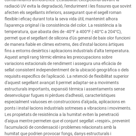
radiació UV evita la degradació, l'enduriment i les fissures que sovint
afecten els segellants inferiors, assegurant que el segell roman
flexible i eficaç durant tota la seva vida útil, mantenint alhora
l'aparença original i la consistència del color. La resistència a la
temperatura, que abasta des de -40°F a 400°F (-40°C a 204°C),
permet que el segellant de silicona d'ús general de baix olor funcioni
de manera fiable en climes extrems, des d'instal·lacions àrtiques
fins a entorns desèrtics i aplicacions industrials d'alta temperatura.
Aquest ampli rang tèrmic elimina les preocupacions sobre
variacions estacionals de rendiment i assegura una eficàcia de
sellat consistent independentment de la ubicació geogràfica o dels
requisits específics de l'aplicació. La retenció de flexibilitat superior
d'aquest segellant avançat li permet adaptar-se a moviments
estructurals importants, expansió tèrmica i assentaments sense
desenvolupar fugues ni pèrdues d'adhesió, característiques
especialment valuoses en construccions d'alçada, aplicacions en
ponts i instal·lacions industrials sotmeses a vibracions i moviments.
Les propietats de resistència a la humitat eviten la penetració
d'aigua mentre permeten que el conjunt segellat «respiri», prevenint
l'acumulació de condensació i problemes relacionats amb la
humitat que podrien provocar fongs, danys estructurals i