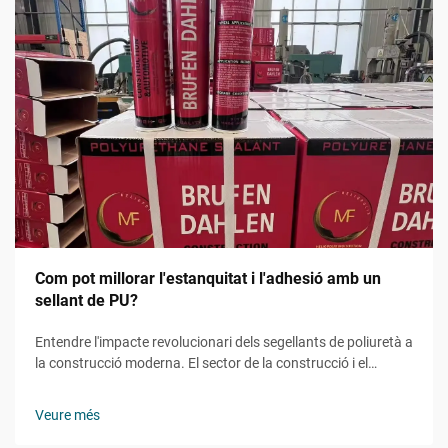
Com pot millorar l'estanquitat i l'adhesió amb un
sellant de PU?
Entendre l'impacte revolucionari dels segellants de poliuretà a
la construcció moderna. El sector de la construcció i el
manteniment ha presenciat grans avenços en les tecnologies
d'impermeabilització i adhesió, amb el segellant de PU com a
Veure més
protagonista...