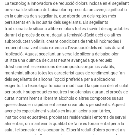
La tecnologia innovadora de reducció d'olors inclosa en el segellant
universal de silicona de baixa olor representa un avenç significatiu
en la química dels segellants, que aborda un dels reptes més
persistents en la indústria dels segellants. Els segellants
tradicionals de silicona alliberen olors fortes i sovint desagradables
durant el procés de curat degut a l'emissió d'àcid acètic o altres
subproductes volàtils, creant condicions de treball incòmodes i
requerint una ventilació extensa o l'evacuació dels edificis durant
l'aplicació. Aquest segellant universal de silicona de baixa olor
utilitza una química de curat neutre avançada que redueix
dràsticament les emissions de compostos orgànics volàtils,
mantenint alhora totes les característiques de rendiment que fan
dels segellants de silicona l'opció preferida per a aplicacions
exigents. La tecnologia funciona modificant la química del reticulat
per produir subproductes neutres i no ofensius durant el procés de
curat, normalment alliberant alcohols o altres compostos suaus
que es dissolen ràpidament sense crear olors persistents. Aquest
avenç és especialment valuós en instal·lacions sanitàries,
institucions educatives, propietats residencials i entorns de servei
alimentari, on mantenir la qualitat de l'aire és fonamental per a la
salut i el benestar dels ocupants. El perfil reduït d'olors permet als