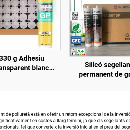
330 g Adhesiu
Silicó segellan
ransparent blanc
permanent de g
ellana per a vidre,
volum, cola per vi
llant per a portes i
adhesiu d'alta dens
stres, impermeable,
clar, curat amb 
stent a la humitat,
acètic, proveïdor
nt de poliuretà està en oferir un retorn excepcional de la inversi
assecat ràpid
nificativament en costos a llarg termini, ja que els segellants de
silicó, duració d
cionals, fet que converteix la inversió inicial en el preu del se