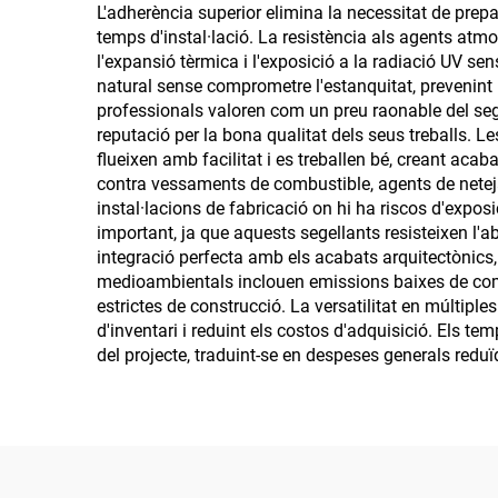
L'adherència superior elimina la necessitat de prepa
temps d'instal·lació. La resistència als agents atmo
l'expansió tèrmica i l'exposició a la radiació UV sen
natural sense comprometre l'estanquitat, prevenint 
professionals valoren com un preu raonable del sege
reputació per la bona qualitat dels seus treballs. L
flueixen amb facilitat i es treballen bé, creant aca
contra vessaments de combustible, agents de neteja 
instal·lacions de fabricació on hi ha riscos d'exposi
important, ja que aquests segellants resisteixen l'a
integració perfecta amb els acabats arquitectònics,
medioambientals inclouen emissions baixes de compo
estrictes de construcció. La versatilitat en múltiple
d'inventari i reduint els costos d'adquisició. Els t
del projecte, traduint-se en despeses generals reduïd