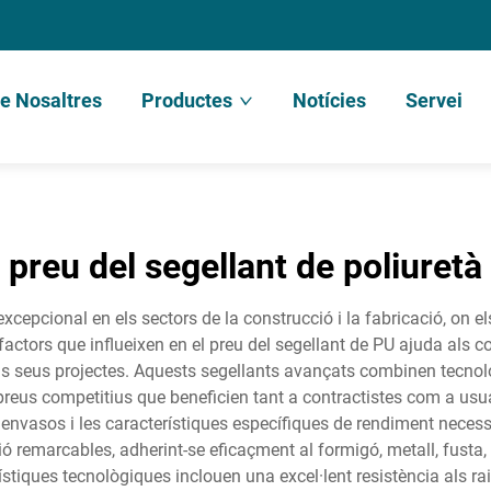
e Nosaltres
Productes
Notícies
Servei
preu del segellant de poliuretà
excepcional en els sectors de la construcció i la fabricació, on e
factors que influeixen en el preu del segellant de PU ajuda al
als seus projectes. Aquests segellants avançats combinen tecno
preus competitius que beneficien tant a contractistes com a usuar
 envasos i les característiques específiques de rendiment necessà
 remarcables, adherint-se eficaçment al formigó, metall, fusta, 
ques tecnològiques inclouen una excel·lent resistència als raigs U