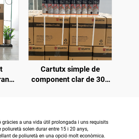
t
Cartutx simple de
ran
component clar de 300
dre,
ml, envàs de plàstic,
itat,
silicó segellant
àcid
s de
ó gràcies a una vida útil prolongada i uns requisits
 poliuretà solen durar entre 15 i 20 anys,
e 9
gellant de poliuretà en una opció molt econòmica.