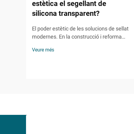
estètica el segellant de
silicona transparent?
El poder estètic de les solucions de sellat
modernes. En la construcció i reforma
domèstica contemporànies, mantenir
Veure més
l'atractiu visual mentre s'assegura la
funcionalitat s'ha convertit en un aspecte
cada cop més important. El sellant de
silicona transparent representa una
solució revolucionària que...