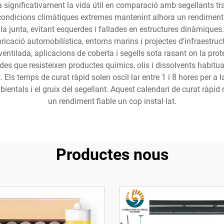
significativament la vida útil en comparació amb segellants trad
r a condicions climàtiques extremes mantenint alhora un rendimen
junta, evitant esquerdes i fallades en estructures dinàmiques. 
fabricació automobilística, entorns marins i projectes d’infraestru
entilada, aplicacions de coberta i segells sota rasant on la prote
es que resisteixen productes químics, olis i dissolvents habitua
 Els temps de curat ràpid solen oscil·lar entre 1 i 8 hores per a la
ntals i el gruix del segellant. Aquest calendari de curat ràpid
un rendiment fiable un cop instal·lat.
Productes nous