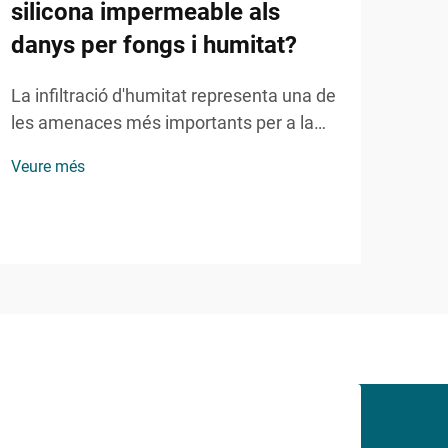
silicona impermeable als
seg
danys per fongs i humitat?
tra
ref
La infiltració d'humitat representa una de
les amenaces més importants per a la
Els 
integritat dels edificis, provocant danys
anat
Veure més
estructurals, riscos per a la salut i
prop
Veur
reparacions costoses. Els constructors
versà
professionals i els gestors de facilities
com 
recorren cada cop més a solucions
més 
avançades d'estanquitat per...
refo
tran