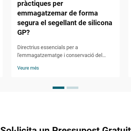
pràctiques per
emmagatzemar de forma
segura el segellant de silicona
GP?
Directrius essencials per a
l'emmagatzematge i conservació del
sellant de silicona GP. El sellant de
Veure més
silicona GP s'ha convertit en un producte
indispensable en aplicacions de
construcció, reforma domèstica i
industrials. L'emmagatzematge adequat
és crucial no només per mantenir la seva
eficàcia...
Sol·licita un Pressupost Gratuit