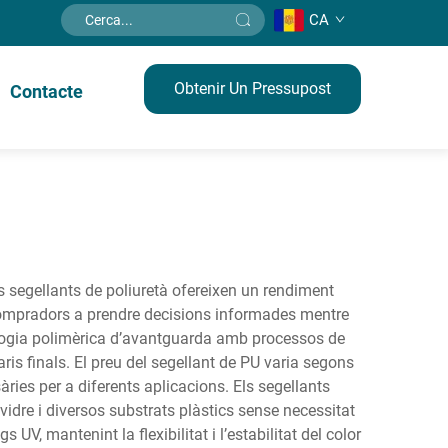
CA
Obtenir Un Pressupost
Contacte
ls segellants de poliuretà ofereixen un rendiment
s compradors a prendre decisions informades mentre
logia polimèrica d’avantguarda amb processos de
is finals. El preu del segellant de PU varia segons
ries per a diferents aplicacions. Els segellants
vidre i diversos substrats plàstics sense necessitat
V, mantenint la flexibilitat i l’estabilitat del color