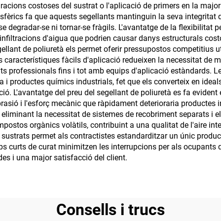
mesos
racions costoses del sustrat o l'aplicació de primers en la majori
sfèrics fa que aquests segellants mantinguin la seva integritat d
se degradar-se ni tornar-se fràgils. L'avantatge de la flexibilita
infiltracions d'aigua que podrien causar danys estructurals cos
llant de poliuretà els permet oferir pressupostos competitius uti
es característiques fàcils d'aplicació redueixen la necessitat de 
bats professionals fins i tot amb equips d'aplicació estàndards. 
i productes químics industrials, fet que els converteix en ideal
ció. L'avantatge del preu del segellant de poliuretà es fa evident
brasió i l'esforç mecànic que ràpidament deterioraria productes 
 eliminant la necessitat de sistemes de recobriment separats i e
stos orgànics volàtils, contribuint a una qualitat de l'aire in
s sustrats permet als contractistes estandarditzar un únic product
emps curts de curat minimitzen les interrupcions per als ocupants 
es i una major satisfacció del client.
Consells i trucs