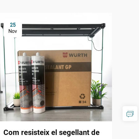
25
1
Nov
De
Com resisteix el segellant de
Per