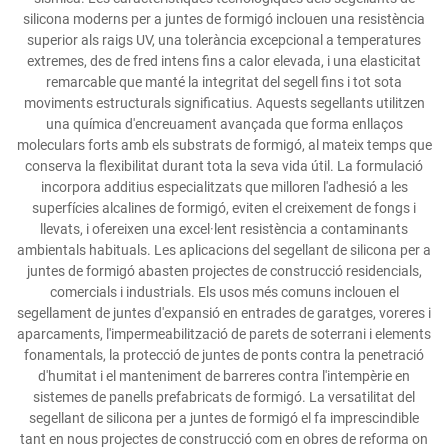
silicona moderns per a juntes de formigó inclouen una resistència
superior als raigs UV, una tolerància excepcional a temperatures
extremes, des de fred intens fins a calor elevada, i una elasticitat
remarcable que manté la integritat del segell fins i tot sota
moviments estructurals significatius. Aquests segellants utilitzen
una química d'encreuament avançada que forma enllaços
moleculars forts amb els substrats de formigó, al mateix temps que
conserva la flexibilitat durant tota la seva vida útil. La formulació
incorpora additius especialitzats que milloren l'adhesió a les
superfícies alcalines de formigó, eviten el creixement de fongs i
llevats, i ofereixen una excel·lent resistència a contaminants
ambientals habituals. Les aplicacions del segellant de silicona per a
juntes de formigó abasten projectes de construcció residencials,
comercials i industrials. Els usos més comuns inclouen el
segellament de juntes d'expansió en entrades de garatges, voreres i
aparcaments, l'impermeabilització de parets de soterrani i elements
fonamentals, la protecció de juntes de ponts contra la penetració
d'humitat i el manteniment de barreres contra l'intempèrie en
sistemes de panells prefabricats de formigó. La versatilitat del
segellant de silicona per a juntes de formigó el fa imprescindible
tant en nous projectes de construcció com en obres de reforma on