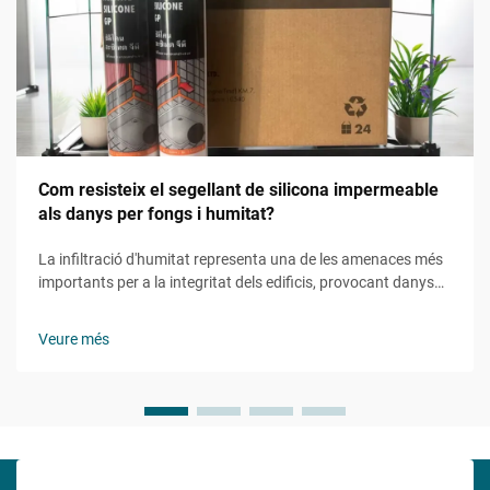
Com resisteix el segellant de silicona impermeable
als danys per fongs i humitat?
La infiltració d'humitat representa una de les amenaces més
importants per a la integritat dels edificis, provocant danys
estructurals, riscos per a la salut i reparacions costoses. Els
constructors professionals i els gestors de facilities recorren
Veure més
cada cop més a solucions avançades d'estanquitat per...