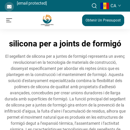
[email protected]
CA
Obtenir Un Pressupost
silicona per a joints de formigó
El segellant de silicona per a juntes de formigó representa un avenç
revolucionari en la tecnologia de materials de construcció,
dissenyat específicament per abordar els reptes únics que es
plantegen en la construcció i el manteniment de formigó. Aquesta
solució d'estanyament especialitzada combina la flexibilitat dels
polímers de silicona de qualitat amb propietats d'adhesió
avançades, concebudes per crear unions duradores i de llarga
durada amb superfícies de formigó. La funció principal del segellant
de silicona per a juntes de formigó gira entorn de la prevenció de la
infiltració d’aigua, la fuita d’aire i l’acumulació de residus, alhora que
permet el moviment natural que es produeix en les estructures de
formigó degut a l’expansió tèrmica, l’assentament i l’activitat
sísmica. Les característiques tecnològiques dels segellants de