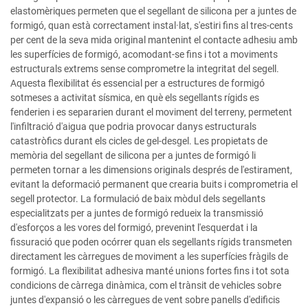
elastomèriques permeten que el segellant de silicona per a juntes de
formigó, quan està correctament instal·lat, s'estiri fins al tres-cents
per cent de la seva mida original mantenint el contacte adhesiu amb
les superfícies de formigó, acomodant-se fins i tot a moviments
estructurals extrems sense comprometre la integritat del segell.
Aquesta flexibilitat és essencial per a estructures de formigó
sotmeses a activitat sísmica, en què els segellants rígids es
fenderien i es separarien durant el moviment del terreny, permetent
l'infiltració d'aigua que podria provocar danys estructurals
catastròfics durant els cicles de gel-desgel. Les propietats de
memòria del segellant de silicona per a juntes de formigó li
permeten tornar a les dimensions originals després de l'estirament,
evitant la deformació permanent que crearia buits i comprometria el
segell protector. La formulació de baix mòdul dels segellants
especialitzats per a juntes de formigó redueix la transmissió
d'esforços a les vores del formigó, prevenint l'esquerdat i la
fissuració que poden ocórrer quan els segellants rígids transmeten
directament les càrregues de moviment a les superfícies fràgils de
formigó. La flexibilitat adhesiva manté unions fortes fins i tot sota
condicions de càrrega dinàmica, com el trànsit de vehicles sobre
juntes d'expansió o les càrregues de vent sobre panells d'edificis