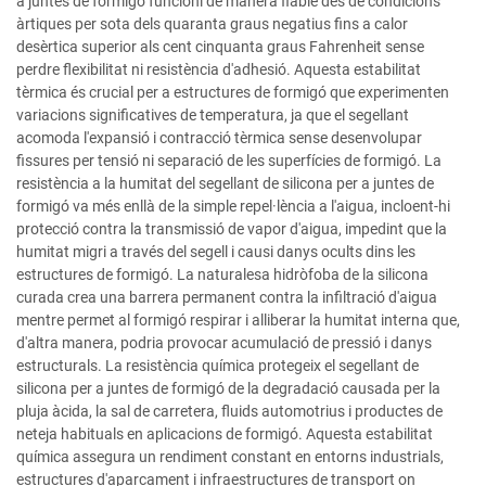
a juntes de formigó funcioni de manera fiable des de condicions
àrtiques per sota dels quaranta graus negatius fins a calor
desèrtica superior als cent cinquanta graus Fahrenheit sense
perdre flexibilitat ni resistència d'adhesió. Aquesta estabilitat
tèrmica és crucial per a estructures de formigó que experimenten
variacions significatives de temperatura, ja que el segellant
acomoda l'expansió i contracció tèrmica sense desenvolupar
fissures per tensió ni separació de les superfícies de formigó. La
resistència a la humitat del segellant de silicona per a juntes de
formigó va més enllà de la simple repel·lència a l'aigua, incloent-hi
protecció contra la transmissió de vapor d'aigua, impedint que la
humitat migri a través del segell i causi danys ocults dins les
estructures de formigó. La naturalesa hidròfoba de la silicona
curada crea una barrera permanent contra la infiltració d'aigua
mentre permet al formigó respirar i alliberar la humitat interna que,
d'altra manera, podria provocar acumulació de pressió i danys
estructurals. La resistència química protegeix el segellant de
silicona per a juntes de formigó de la degradació causada per la
pluja àcida, la sal de carretera, fluids automotrius i productes de
neteja habituals en aplicacions de formigó. Aquesta estabilitat
química assegura un rendiment constant en entorns industrials,
estructures d'aparcament i infraestructures de transport on