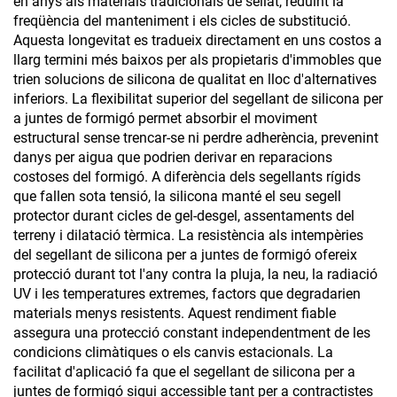
en anys als materials tradicionals de sellat, reduint la
freqüència del manteniment i els cicles de substitució.
Aquesta longevitat es tradueix directament en uns costos a
llarg termini més baixos per als propietaris d'immobles que
trien solucions de silicona de qualitat en lloc d'alternatives
inferiors. La flexibilitat superior del segellant de silicona per
a juntes de formigó permet absorbir el moviment
estructural sense trencar-se ni perdre adherència, prevenint
danys per aigua que podrien derivar en reparacions
costoses del formigó. A diferència dels segellants rígids
que fallen sota tensió, la silicona manté el seu segell
protector durant cicles de gel-desgel, assentaments del
terreny i dilatació tèrmica. La resistència als intempèries
del segellant de silicona per a juntes de formigó ofereix
protecció durant tot l'any contra la pluja, la neu, la radiació
UV i les temperatures extremes, factors que degradarien
materials menys resistents. Aquest rendiment fiable
assegura una protecció constant independentment de les
condicions climàtiques o els canvis estacionals. La
facilitat d'aplicació fa que el segellant de silicona per a
juntes de formigó sigui accessible tant per a contractistes