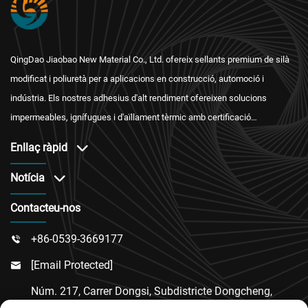
QingDao Jiaobao New Material Co., Ltd. ofereix sellants premium de silà
modificat i poliuretà per a aplicacions en construcció, automoció i
indústria. Els nostres adhesius d'alt rendiment ofereixen solucions
impermeables, ignífugues i d'aïllament tèrmic amb certificació
internacional i un servei postvenda fiable.
Enllaç ràpid
Notícia
Contacteu-nos
+86-0539-3669177

[email Protected]

Núm. 217, Carrer Dongsi, Subdistricte Dongcheng,