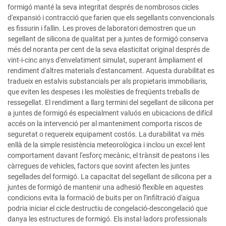
formigó manté la seva integritat després de nombrosos cicles
d'expansió i contracció que farien que els segellants convencionals
es fissurin i fallin. Les proves de laboratori demostren que un
segellant de silicona de qualitat per a juntes de formigó conserva
més del noranta per cent de la seva elasticitat original després de
vint-i-cinc anys d'envelatiment simulat, superant àmpliament el
rendiment d'altres materials d'estancament. Aquesta durabilitat es
tradueix en estalvis substancials per als propietaris immobiliaris,
que eviten les despeses i les molèsties de freqüents treballs de
ressegellat. El rendiment a llarg termini del segellant de silicona per
a juntes de formigó és especialment valuós en ubicacions de difícil
accés on la intervenció per al manteniment comporta riscos de
seguretat o requereix equipament costós. La durabilitat va més
enllà de la simple resistència meteorològica i inclou un excel·lent
comportament davant l'esforç mecànic, el trànsit de peatons i les
càrregues de vehicles, factors que sovint afecten les juntes
segellades del formigó. La capacitat del segellant de silicona per a
juntes de formigó de mantenir una adhesió flexible en aquestes
condicions evita la formació de buits per on l'infiltració d'aigua
podria iniciar el cicle destructiu de congelació-descongelació que
danya les estructures de formigó. Els instal·ladors professionals