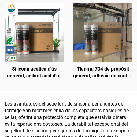
juntures, sellant de
silicona poliuretànic Pu
300 ml
Sílicona acètica d'ús
Tianmu 704 de propòsit
general, sellant àcid d'ús
general, adhesiu de cautxó
general, sellant de sílice
de sílice blanc
acètica
Les avantatges del segellant de silicona per a juntes de
formigó van molt més enllà de les capacitats bàsiques de
sellat, oferint una protecció completa que estalvia diners i
evita reparacions costoses. La durabilitat excepcional del
segellant de silicona per a juntes de formigó fa que superi