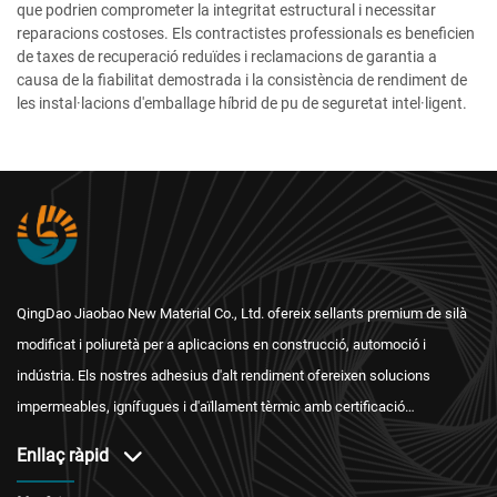
que podrien comprometer la integritat estructural i necessitar
reparacions costoses. Els contractistes professionals es beneficien
de taxes de recuperació reduïdes i reclamacions de garantia a
causa de la fiabilitat demostrada i la consistència de rendiment de
les instal·lacions d'emballage híbrid de pu de seguretat intel·ligent.
QingDao Jiaobao New Material Co., Ltd. ofereix sellants premium de silà
modificat i poliuretà per a aplicacions en construcció, automoció i
indústria. Els nostres adhesius d'alt rendiment ofereixen solucions
impermeables, ignífugues i d'aïllament tèrmic amb certificació
internacional i un servei postvenda fiable.
Enllaç ràpid