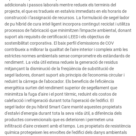
addicionals i passos laborals mentre redueix els terminis del
projecte, el que es tradueix en estalvis immediats en els horaris de
construcció i l'assignació de recursos. La formulació de segel·lador
de pu híbrid de cura intel·ligent incorpora contingut reciclat i utilitza
processos de fabricació que minimitzen l'impacte ambiental, donant
suport als requisits de certificació LEED i els objectius de
sostenibilitat corporativa. El baix perfil d'emissions de COV
contribueix a millorar la qualitat de l'aire interior i compleix amb les
estrictes normes ambientals sense comprometre els estàndards de
rendiment. La vida útil estesa redueix la generació de residus
mitjançant la disminució de la freqüència de substitució de
segel·ladores, donant suport als principis de l'economia circular i
reduint la càrrega de l'abocador. Els beneficis de l'eficiència
energètica surten del rendiment superior de segellament que
minimitza la fuga d'aire i el pont tèrmic, reduint els costos de
calefacció i refrigeració durant tota l'operació de l'edifici. El
segel·lador de pu híbrid Smart Care manté aquestes propietats
d'estalvi d'energia durant tota la seva vida útil, a diferència dels
productes convencionals que es deterioren i permeten una
infiltració d'aire creixent amb el temps. Les propietats de resistència
química protegeixen les envoltes de l'edifici dels danys ambientals