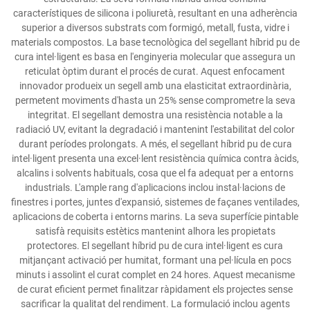
característiques de silicona i poliuretà, resultant en una adherència
superior a diversos substrats com formigó, metall, fusta, vidre i
materials compostos. La base tecnològica del segellant híbrid pu de
cura intel·ligent es basa en l'enginyeria molecular que assegura un
reticulat òptim durant el procés de curat. Aquest enfocament
innovador produeix un segell amb una elasticitat extraordinària,
permetent moviments d'hasta un 25% sense comprometre la seva
integritat. El segellant demostra una resistència notable a la
radiació UV, evitant la degradació i mantenint l'estabilitat del color
durant períodes prolongats. A més, el segellant híbrid pu de cura
intel·ligent presenta una excel·lent resistència química contra àcids,
alcalins i solvents habituals, cosa que el fa adequat per a entorns
industrials. L'ample rang d'aplicacions inclou instal·lacions de
finestres i portes, juntes d'expansió, sistemes de façanes ventilades,
aplicacions de coberta i entorns marins. La seva superfície pintable
satisfà requisits estètics mantenint alhora les propietats
protectores. El segellant híbrid pu de cura intel·ligent es cura
mitjançant activació per humitat, formant una pel·lícula en pocs
minuts i assolint el curat complet en 24 hores. Aquest mecanisme
de curat eficient permet finalitzar ràpidament els projectes sense
sacrificar la qualitat del rendiment. La formulació inclou agents