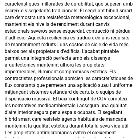
característiques millorades de durabilitat, que superen amb
escreix els segellants tradicionals. El segellant híbrid smart
care demostra una resistència meteorològica excepcional,
mantenint els nivells de rendiment durant canvis
estacionals severos sense esquerdat, contracció ni pèrdua
d'adhesió. Aquesta resiliència es tradueix en uns requisits
de manteniment reduïts i uns costos de cicle de vida més
baixos per als propietaris d'edificis. L'acabat pintable
permet una integració perfecta amb els dissenys
arquitectònics mantenint alhora les propietats
impermeables, eliminant compromisos estètics. Els
contractistes professionals aprecien les característiques de
flux constants que permeten una aplicació suau i uniforme
mitjançant sistemes estàndard de cartutx o equips de
dispensació massiva. El baix contingut de COV compleix
les normatives medioambientals i assegura una qualitat
d'aire interior segura per a espais ocupats. El segellant
híbrid smart care resisteix agents habituals de mancada,
mantenint la qualitat estètica durant tota la seva vida útil.
Les propietats antimicrobianes eviten el creixement