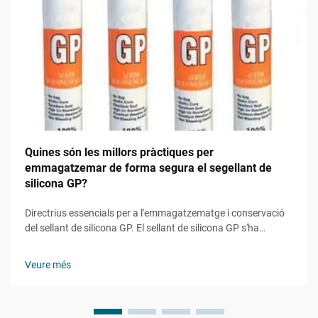
Quines són les millors pràctiques per
emmagatzemar de forma segura el segellant de
silicona GP?
Directrius essencials per a l'emmagatzematge i conservació
del sellant de silicona GP. El sellant de silicona GP s'ha
convertit en un producte indispensable en aplicacions de
construcció, reforma domèstica i industrials.
Veure més
L'emmagatzematge adequat és crucial no només per
mantenir la seva eficàcia...