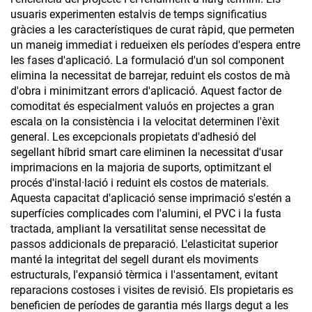
usuaris experimenten estalvis de temps significatius
gràcies a les característiques de curat ràpid, que permeten
un maneig immediat i redueixen els períodes d'espera entre
les fases d'aplicació. La formulació d'un sol component
elimina la necessitat de barrejar, reduint els costos de mà
d'obra i minimitzant errors d'aplicació. Aquest factor de
comoditat és especialment valuós en projectes a gran
escala on la consistència i la velocitat determinen l'èxit
general. Les excepcionals propietats d'adhesió del
segellant híbrid smart care eliminen la necessitat d'usar
imprimacions en la majoria de suports, optimitzant el
procés d'instal·lació i reduint els costos de materials.
Aquesta capacitat d'aplicació sense imprimació s'estén a
superfícies complicades com l'alumini, el PVC i la fusta
tractada, ampliant la versatilitat sense necessitat de
passos addicionals de preparació. L'elasticitat superior
manté la integritat del segell durant els moviments
estructurals, l'expansió tèrmica i l'assentament, evitant
reparacions costoses i visites de revisió. Els propietaris es
beneficien de períodes de garantia més llargs degut a les