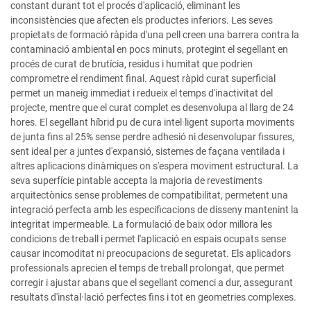
constant durant tot el procés d'aplicació, eliminant les
inconsistències que afecten els productes inferiors. Les seves
propietats de formació ràpida d'una pell creen una barrera contra la
contaminació ambiental en pocs minuts, protegint el segellant en
procés de curat de brutícia, residus i humitat que podrien
comprometre el rendiment final. Aquest ràpid curat superficial
permet un maneig immediat i redueix el temps d'inactivitat del
projecte, mentre que el curat complet es desenvolupa al llarg de 24
hores. El segellant híbrid pu de cura intel·ligent suporta moviments
de junta fins al 25% sense perdre adhesió ni desenvolupar fissures,
sent ideal per a juntes d'expansió, sistemes de façana ventilada i
altres aplicacions dinàmiques on s'espera moviment estructural. La
seva superfície pintable accepta la majoria de revestiments
arquitectònics sense problemes de compatibilitat, permetent una
integració perfecta amb les especificacions de disseny mantenint la
integritat impermeable. La formulació de baix odor millora les
condicions de treball i permet l'aplicació en espais ocupats sense
causar incomoditat ni preocupacions de seguretat. Els aplicadors
professionals aprecien el temps de treball prolongat, que permet
corregir i ajustar abans que el segellant comenci a dur, assegurant
resultats d'instal·lació perfectes fins i tot en geometries complexes.