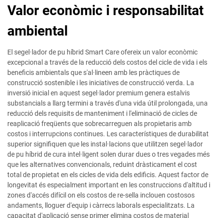
Valor econòmic i responsabilitat
ambiental
El segel·lador de pu híbrid Smart Care ofereix un valor econòmic
excepcional a través de la reducció dels costos del cicle de vida i els
beneficis ambientals que s'al·lineen amb les pràctiques de
construcció sostenible i les iniciatives de construcció verda. La
inversió inicial en aquest segel·lador premium genera estalvis
substancials a llarg termini a través d'una vida útil prolongada, una
reducció dels requisits de manteniment i l'eliminació de cicles de
reaplicació freqüents que sobrecarreguen als propietaris amb
costos i interrupcions continues. Les característiques de durabilitat
superior signifiquen que les instal·lacions que utilitzen segel·lador
de pu híbrid de cura intel·ligent solen durar dues o tres vegades més
que les alternatives convencionals, reduint dràsticament el cost
total de propietat en els cicles de vida dels edificis. Aquest factor de
longevitat és especialment important en les construccions d'altitud i
zones d'accés difícil on els costos de re-sella inclouen costosos
andaments, lloguer d'equip i càrrecs laborals especialitzats. La
capacitat d'aplicació sense primer elimina costos de material