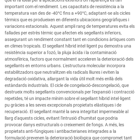
que el fa ideal per a aplicacions exteriors on l'aparença és tan
important com el rendiment. Les capacitats de resistència a la
temperatura van des de -40°C fins a +90°C, adaptant-se als cicles
tèrmics que es produeixen en diferents ubicacions geogràfiques i
variacions estacionals. Aquest ampli rang de temperatures evita els
fallades per estrès tèrmic que afecten els segellants inferiors,
assegurant un rendiment constant tant en condicions àrtiques com
en climes tropicals. El segellant híbrid intel·ligent pu demostra una
resistència superior a l'ozó, la pluja àcida i la contaminació
atmosfèrica, factors que normalment acceleren la deterioració dels
segellants en entorns urbans. L'estructura molecular incorpora
estabilitzadors que neutralitzen els radicals lliures i eviten la
degradació oxidativa, allargant la vida útil molt més enllà dels
estàndards industrials. El cicle de congelació-descongelació, que
destrueix molts segellants convencionals per l'expansió i contracció
repetides, té un impacte mínim sobre el segellant híbrid intel·ligent
pu gràcies a les seves excepcionals propietats elàstiques i de
recuperació. El segellant manté la seva integritat impermeable al
llarg d'aquests cicles, evitant l'intrusió d'humitat que podria
provocar danys estructurals o creixement de fongs. A més, les
propietats anti-fúngiques i antibacterianes integrades a la
formulació prevenen la deterioració biològica que compromet tant