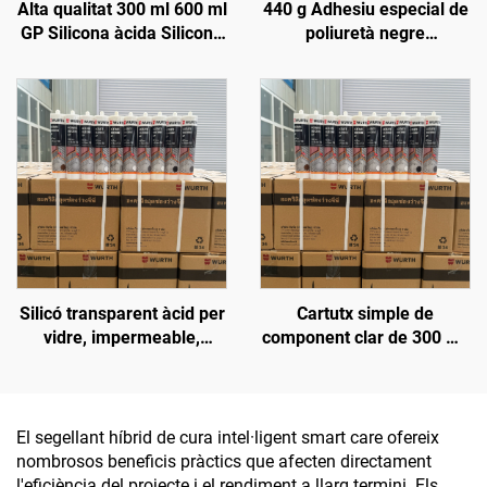
Alta qualitat 300 ml 600 ml
440 g Adhesiu especial de
GP Silicona àcida Silicona
poliuretà negre
neutra Sellant mateix que
impermeable per a sostres
Wacker Qualitat Adhesiu
de cotxe, reparació de
monocomponent Preu
filtracions en claraboïgues
de caixa, goma per a
parabrisa del davant
Silicó transparent àcid per
Cartutx simple de
vidre, impermeable,
component clar de 300 ml,
especial sense fugues,
envàs de plàstic, silicó
cola per aquari i peixera
segellant
El segellant híbrid de cura intel·ligent smart care ofereix
nombrosos beneficis pràctics que afecten directament
l'eficiència del projecte i el rendiment a llarg termini. Els