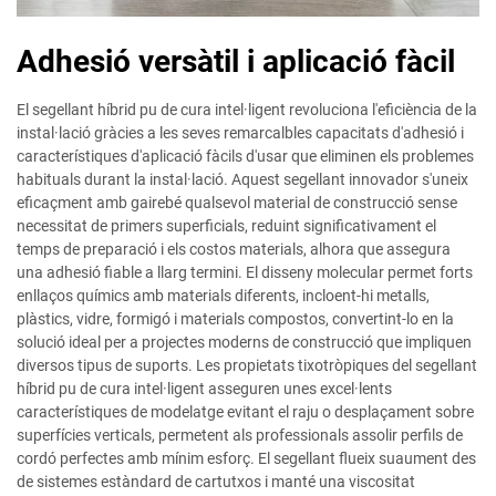
Adhesió versàtil i aplicació fàcil
El segellant híbrid pu de cura intel·ligent revoluciona l'eficiència de la
instal·lació gràcies a les seves remarcalbles capacitats d'adhesió i
característiques d'aplicació fàcils d'usar que eliminen els problemes
habituals durant la instal·lació. Aquest segellant innovador s'uneix
eficaçment amb gairebé qualsevol material de construcció sense
necessitat de primers superficials, reduint significativament el
temps de preparació i els costos materials, alhora que assegura
una adhesió fiable a llarg termini. El disseny molecular permet forts
enllaços químics amb materials diferents, incloent-hi metalls,
plàstics, vidre, formigó i materials compostos, convertint-lo en la
solució ideal per a projectes moderns de construcció que impliquen
diversos tipus de suports. Les propietats tixotròpiques del segellant
híbrid pu de cura intel·ligent asseguren unes excel·lents
característiques de modelatge evitant el raju o desplaçament sobre
superfícies verticals, permetent als professionals assolir perfils de
cordó perfectes amb mínim esforç. El segellant flueix suaument des
de sistemes estàndard de cartutxos i manté una viscositat