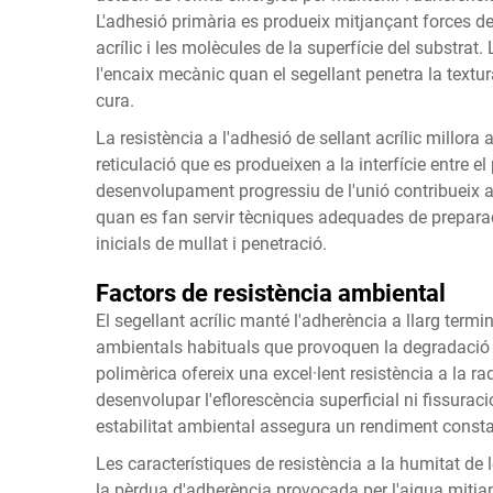
L'adhesió primària es produeix mitjançant forces de
acrílic i les molècules de la superfície del substra
l'encaix mecànic quan el segellant penetra la textura 
cura.
La resistència a l'adhesió de
sellant acrílic
millora 
reticulació que es produeixen a la interfície entre el
desenvolupament progressiu de l'unió contribueix a u
quan es fan servir tècniques adequades de preparaci
inicials de mullat i penetració.
Factors de resistència ambiental
El segellant acrílic manté l'adherència a llarg termin
ambientals habituals que provoquen la degradació de
polimèrica ofereix una excel·lent resistència a la rad
desenvolupar l'eflorescència superficial ni fissurac
estabilitat ambiental assegura un rendiment constan
Les característiques de resistència a la humitat de l
la pèrdua d'adherència provocada per l'aigua mitjança