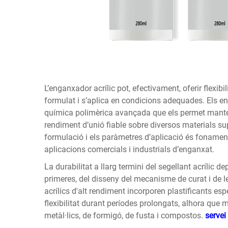
L’enganxador acrílic pot, efectivament, oferir flexibi
formulat i s’aplica en condicions adequades. Els
química polimèrica avançada que els permet manten
rendiment d’unió fiable sobre diversos materials su
formulació i els paràmetres d’aplicació és fonament
aplicacions comercials i industrials d’enganxat.
La durabilitat a llarg termini del segellant acrílic d
primeres, del disseny del mecanisme de curat i de l
acrílics d'alt rendiment incorporen plastificants esp
flexibilitat durant períodes prolongats, alhora que
metàl·lics, de formigó, de fusta i compostos.
servei