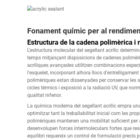
Fonament químic per al rendiment
Estructura de la cadena polimèrica i re
L'estructura molecular del segellant acrílic determina
temps mitjançant disposicions de cadenes polimèr
acríliques avançades utilitzen combinacions especí
l'esquelet, incorporant alhora llocs d'entrelligame
polimèriques estan dissenyades per conservar les se
cicles tèrmics i exposició a la radiació UV, que n
qualitat inferior.
La química moderna del segellant acrílic empra una
optimitzar tant la treballabilitat inicial com les pr
polimèriques mantenen una mobilitat suficient per 
desenvolupen forces intermoleculars fortes que resis
equilibri requereix un control de formulació precís pe