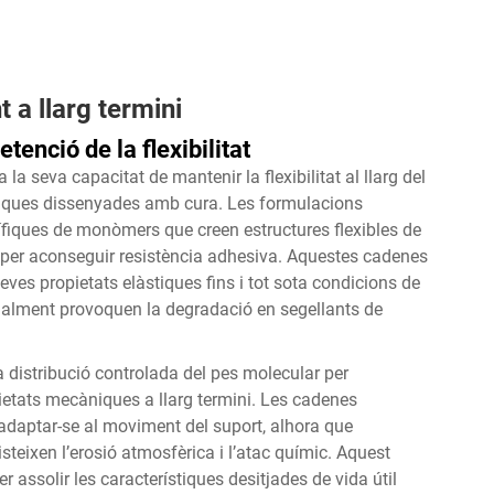
 a llarg termini
tenció de la flexibilitat
 la seva capacitat de mantenir la flexibilitat al llarg del
iques dissenyades amb cura. Les formulacions
fiques de monòmers que creen estructures flexibles de
nt per aconseguir resistència adhesiva. Aquestes cadenes
ves propietats elàstiques fins i tot sota condicions de
ormalment provoquen la degradació en segellants de
 distribució controlada del pes molecular per
opietats mecàniques a llarg termini. Les cadenes
adaptar-se al moviment del suport, alhora que
teixen l’erosió atmosfèrica i l’atac químic. Aquest
r assolir les característiques desitjades de vida útil