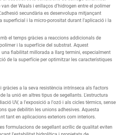
 van der Waals i enllaços d'hidrogen entre el polímer
t. L'adhesió secundària es desenvolupa mitjançant
superficial i la micro-porositat durant l'aplicació i la
amb el temps gràcies a reaccions addicionals de
 polímer i la superfície del substrat. Aquest
na fiabilitat millorada a llarg termini, especialment
ó de la superfície per optimitzar les característiques
i gràcies a la seva resistència intrínseca als factors
 la unió en altres tipus de segellants. L'estructura
iació UV, a l'exposició a l'ozó i als cicles tèrmics, sense
ions que debilitin les unions adhesives. Aquesta
t tant en aplicacions exteriors com interiors.
es formulacions de segellant acrílic de qualitat eviten
nt l'estabilitat hidrolítica i propietats de