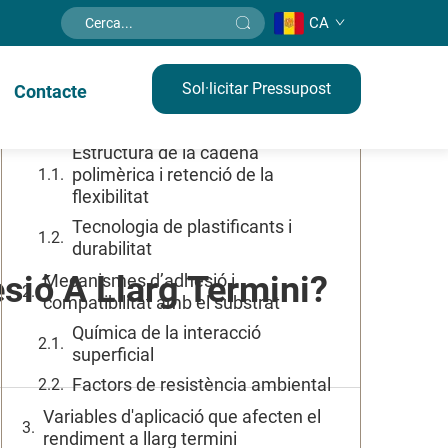
CA
El contingut
Sol·licitar Pressupost
Contacte
Fonament químic per al rendiment a
llarg termini
Estructura de la cadena
polimèrica i retenció de la
flexibilitat
Tecnologia de plastificants i
durabilitat
hesió A Llarg Termini?
Mecanismes d’adhesió i
compatibilitat amb el substrat
Química de la interacció
superficial
Factors de resistència ambiental
Variables d'aplicació que afecten el
rendiment a llarg termini