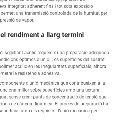
va integritat adherent fins i tot sota exposició
 permet una transmissió controlada de la humitat per
 pressió de vapor.
el rendiment a llarg termini
e
b el segellant acrílic requereix una preparació adequada
condicions òptimes d’unió. Les superfícies del sustrat
ímer acrílic en les irregularitats superficials, alhora
metre la resistència adhesiva.
els components d’unió mecànica que contribueixen a la
c funciona millor sobre superfícies amb una textura
uat sense crear punts de concentració de tensió que
icions de càrrega dinàmica. El procés de preparació ha
 superficial amb els requisits d’unió mecànica per