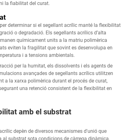
la fiabilitat del curat.
at
r determinar si el segellant acrílic manté la flexibilitat
ació o degradació. Els segellants acrílics d’alta
romanen químicament units a la matriu polimèrica
zats eviten la fragilitat que sovint es desenvolupa en
mperatura i a tensions ambientals.
racció per la humitat, els dissolvents i els agents de
mulacions avançades de segellants acrílics utilitzen
t a la xarxa polimèrica durant el procés de curat,
ssegurant una retenció consistent de la flexibilitat en
litat amb el substrat
t acrílic depèn de diversos mecanismes d'unió que
a al substrat sota condicions de càrrega dinàmica.