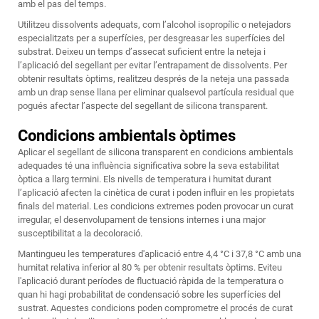
amb el pas del temps.
Utilitzeu dissolvents adequats, com l’alcohol isopropílic o netejadors
especialitzats per a superfícies, per desgreasar les superfícies del
substrat. Deixeu un temps d’assecat suficient entre la neteja i
l’aplicació del segellant per evitar l’entrapament de dissolvents. Per
obtenir resultats òptims, realitzeu després de la neteja una passada
amb un drap sense llana per eliminar qualsevol partícula residual que
pogués afectar l’aspecte del segellant de silicona transparent.
Condicions ambientals òptimes
Aplicar el segellant de silicona transparent en condicions ambientals
adequades té una influència significativa sobre la seva estabilitat
òptica a llarg termini. Els nivells de temperatura i humitat durant
l’aplicació afecten la cinètica de curat i poden influir en les propietats
finals del material. Les condicions extremes poden provocar un curat
irregular, el desenvolupament de tensions internes i una major
susceptibilitat a la decoloració.
Mantingueu les temperatures d'aplicació entre 4,4 °C i 37,8 °C amb una
humitat relativa inferior al 80 % per obtenir resultats òptims. Eviteu
l'aplicació durant períodes de fluctuació ràpida de la temperatura o
quan hi hagi probabilitat de condensació sobre les superfícies del
sustrat. Aquestes condicions poden comprometre el procés de curat