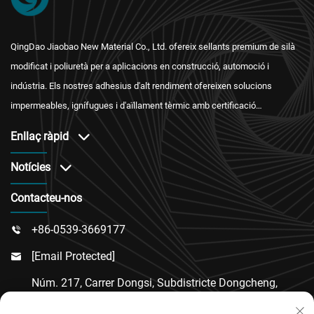
QingDao Jiaobao New Material Co., Ltd. ofereix sellants premium de silà
modificat i poliuretà per a aplicacions en construcció, automoció i
indústria. Els nostres adhesius d'alt rendiment ofereixen solucions
impermeables, ignífugues i d'aïllament tèrmic amb certificació
internacional i un servei postvenda fiable.
Enllaç ràpid
Notícies
Contacteu-nos
+86-0539-3669177

[email Protected]

Núm. 217, Carrer Dongsi, Subdistricte Dongcheng,
Comtat De Linqu, Ciutat De Weifang, Província De
