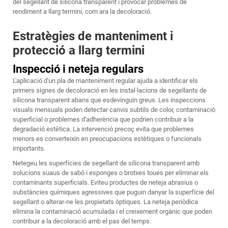
del segellant de silicona transparent i provocar problemes de
rendiment a llarg termini, com ara la decoloració.
Estratègies de manteniment i
protecció a llarg termini
Inspecció i neteja regulars
L'aplicació d'un pla de manteniment regular ajuda a identificar els
primers signes de decoloració en les instal·lacions de segellants de
silicona transparent abans que esdevinguin greus. Les inspeccions
visuals mensuals poden detectar canvis subtils de color, contaminació
superficial o problemes d'adherència que podrien contribuir a la
degradació estètica. La intervenció precoç evita que problemes
menors es converteixin en preocupacions estètiques o funcionals
importants.
Netegeu les superfícies de segellant de silicona transparent amb
solucions suaus de sabó i esponges o brotxes toues per eliminar els
contaminants superficials. Eviteu productes de neteja abrasius o
substàncies químiques agressives que puguin danyar la superfície del
segellant o alterar-ne les propietats òptiques. La neteja periòdica
elimina la contaminació acumulada i el creixement orgànic que poden
contribuir a la decoloració amb el pas del temps.