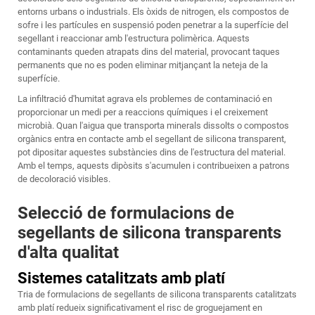
entorns urbans o industrials. Els òxids de nitrogen, els compostos de
sofre i les partícules en suspensió poden penetrar a la superfície del
segellant i reaccionar amb l'estructura polimèrica. Aquests
contaminants queden atrapats dins del material, provocant taques
permanents que no es poden eliminar mitjançant la neteja de la
superfície.
La infiltració d'humitat agrava els problemes de contaminació en
proporcionar un medi per a reaccions químiques i el creixement
microbià. Quan l'aigua que transporta minerals dissolts o compostos
orgànics entra en contacte amb el segellant de silicona transparent,
pot dipositar aquestes substàncies dins de l'estructura del material.
Amb el temps, aquests dipòsits s'acumulen i contribueixen a patrons
de decoloració visibles.
Selecció de formulacions de
segellants de silicona transparents
d'alta qualitat
Sistemes catalitzats amb platí
Tria de formulacions de segellants de silicona transparents catalitzats
amb platí redueix significativament el risc de groguejament en