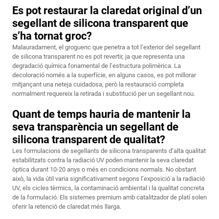
Es pot restaurar la claredat original d’un
segellant de silicona transparent que
s’ha tornat groc?
Malauradament, el groguenc que penetra a tot l’exterior del segellant
de silicona transparent no es pot revertir, ja que representa una
degradació química fonamental de l’estructura polimèrica. La
decoloració només a la superfície, en alguns casos, es pot millorar
mitjançant una neteja cuidadosa, però la restauració completa
normalment requereix la retirada i substitució per un segellant nou.
Quant de temps hauria de mantenir la
seva transparència un segellant de
silicona transparent de qualitat?
Les formulacions de segellants de silicona transparents d’alta qualitat
estabilitzats contra la radiació UV poden mantenir la seva claredat
òptica durant 10-20 anys o més en condicions normals. No obstant
això, la vida útil varia significativament segons l’exposició a la radiació
UV, els cicles tèrmics, la contaminació ambiental i la qualitat concreta
de la formulació. Els sistemes premium amb catalitzador de platí solen
oferir la retenció de claredat més llarga.