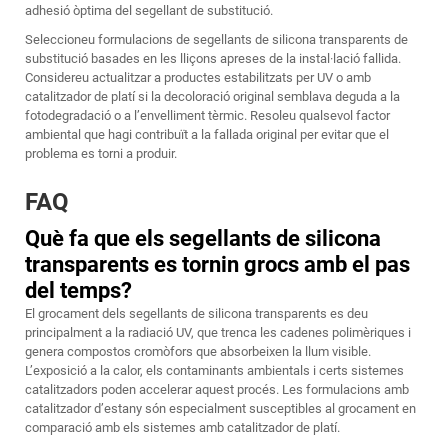
adhesió òptima del segellant de substitució.
Seleccioneu formulacions de segellants de silicona transparents de
substitució basades en les lliçons apreses de la instal·lació fallida.
Considereu actualitzar a productes estabilitzats per UV o amb
catalitzador de platí si la decoloració original semblava deguda a la
fotodegradació o a l’envelliment tèrmic. Resoleu qualsevol factor
ambiental que hagi contribuït a la fallada original per evitar que el
problema es torni a produir.
FAQ
Què fa que els segellants de silicona
transparents es tornin grocs amb el pas
del temps?
El grocament dels segellants de silicona transparents es deu
principalment a la radiació UV, que trenca les cadenes polimèriques i
genera compostos cromòfors que absorbeixen la llum visible.
L’exposició a la calor, els contaminants ambientals i certs sistemes
catalitzadors poden accelerar aquest procés. Les formulacions amb
catalitzador d’estany són especialment susceptibles al grocament en
comparació amb els sistemes amb catalitzador de platí.