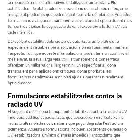
comparació amb les alternatives catalitzades amb estany. Els
catalitzadors de platí produeixen reaccions de curat més netes, amb
menys subproductes que podrien contribuir a la decoloració. Aquestes
formulacions avançades mantenen la seva claredat òptica durant més
temps i resisteixen la degradació davant l'exposició a la llum UV i als
cicles tèrmics.
L’excel·lent estabilitat dels sistemes catalitzats amb platí els fa
especialment valuables per a aplicacions on és fonamental mantenir
l’aspecte. Tot i que aquestes formulacions poden tenir un cost inicial
més elevat, la seva llarga vida útil i la transparència conservada
ofereixen un millor valor a llarg termini. En especificar
silicona
transparent
per a aplicacions crítiques, donar prioritat a les
formulacions catalitzades amb platí ajuda a garantir un rendiment
òptic durador.
Formulacions estabilitzades contra la
radiació UV
El segellant de silicona transparent estabilitzat contra la radiació UV
incorpora additius especialitzats que absorbeixen o reflecteixen la
radiació ultraviolada nociva abans que pugui degradar l’estructura
polimèrica. Aquestes formulacions inclouen absorbents de radiació
UV, estabilitzadors lumínics d’amina impedida i antioxidants que