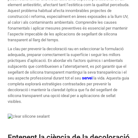
element antiestètic, afectant tant l’estètica com la qualitat percebuda.
Aquest problema habitual afecta innombrables projectes de
construcció i reforma, especialment en àrees exposades a la llum UV,
al calor i als contaminants ambientals. Comprendre les causes
fonamentals i aplicar mesures preventives és essencial per mantenir
l’aspecte impecable de les aplicacions de segellant de silicona
transparent al llarg del temps.
La clau per prevenir la decoloració rau en seleccionar la formulació
adequada, preparar correctament la superfície i seguir les millors
pràctiques d’aplicació. En abordar els factors químics i ambientals
subjacents que contribueixen a l’aterratjament, es pot garantir que el
segellant de silicona transparent mantingui la seva transparència i el
seu aspecte professional durant tot el seu
servei
la vida. Aquesta guia
completa explorarà estratègies contrastades per prevenir la
decoloració i mantenir la claredat òptica que fa del segellant de
silicona transparent una opció ideal per a aplicacions de sellat
visibles.
Entenent la ciència de la decoloració