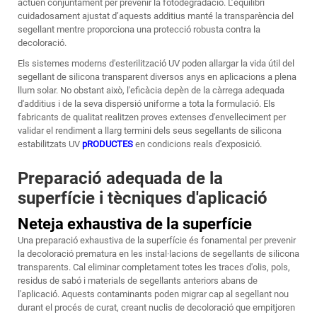
actuen conjuntament per prevenir la fotodegradació. L’equilibri
cuidadosament ajustat d’aquests additius manté la transparència del
segellant mentre proporciona una protecció robusta contra la
decoloració.
Els sistemes moderns d'esterilització UV poden allargar la vida útil del
segellant de silicona transparent diversos anys en aplicacions a plena
llum solar. No obstant això, l'eficàcia depèn de la càrrega adequada
d'additius i de la seva dispersió uniforme a tota la formulació. Els
fabricants de qualitat realitzen proves extenses d'envelleciment per
validar el rendiment a llarg termini dels seus segellants de silicona
estabilitzats UV
pRODUCTES
en condicions reals d'exposició.
Preparació adequada de la
superfície i tècniques d'aplicació
Neteja exhaustiva de la superfície
Una preparació exhaustiva de la superfície és fonamental per prevenir
la decoloració prematura en les instal·lacions de segellants de silicona
transparents. Cal eliminar completament totes les traces d'olis, pols,
residus de sabó i materials de segellants anteriors abans de
l'aplicació. Aquests contaminants poden migrar cap al segellant nou
durant el procés de curat, creant nuclis de decoloració que empitjoren