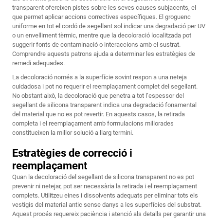
transparent ofereixen pistes sobre les seves causes subjacents, el
que permet aplicar accions correctives específiques. El groguenc
uniforme en tot el cordó de segellant sol indicar una degradació per UV
o un envelliment tèrmic, mentre que la decoloració localitzada pot
suggerir fonts de contaminació o interaccions amb el sustrat.
Comprendre aquests patrons ajuda a determinar les estratègies de
remedi adequades.
La decoloració només a la superfície sovint respon a una neteja
cuidadosa i pot no requerir el reemplaçament complet del segellant.
No obstant això, la decoloració que penetra a tot l’espessor del
segellant de silicona transparent indica una degradació fonamental
del material que no es pot revertir. En aquests casos, la retirada
completa i el reemplaçament amb formulacions millorades
constitueixen la millor solució a llarg termini.
Estratègies de correcció i
reemplaçament
Quan la decoloració del segellant de silicona transparent no es pot
prevenir ni netejar, pot ser necessària la retirada i el reemplaçament
complets. Utilitzeu eines i dissolvents adequats per eliminar tots els
vestigis del material antic sense danys a les superfícies del substrat.
Aquest procés requereix paciència i atenció als detalls per garantir una