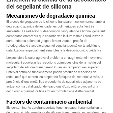
del segellant de silicona
Mecanismes de degradació química
El procés de groguenc de la silicona transparent sol començar amb la
degradació química de les cadenes polimèriques sota l’estrès
ambiental. La radiació UV descompon l’esquelet de silicona, generant
compostos cromòfors que absorbeixen la llum visible i produeixen la
característica coloració groga o àmber. Aquest procés de
fotodegradació s’accelera quan el segellant conté certs additius o
catalitzadors especialment sensibles a la descomposició oxidativa.
L'exposició a la calor agrava el problema en augmentar el moviment
molecular i accelerar les reaccions químiques dins de la matriu del
segellant de silicona transparent. Quan les temperatures superen
l'interval òptim de funcionament, poden produir-se reaccions de
reticulació que alteren les propietats òptiques del material. A més, la
presència d'ions metàl·lics procedents de superfícies adjacents pot
actuar com a catalitzador de reaccions d'oxidació, provocant una
decoloració prematura fins i tot en formulacions d'alta qualitat.
Factors de contaminació ambiental
Els contaminants aerotransportats tenen un paper fonamental en la
decoloració dels segellants de silicona transparents, especialment en