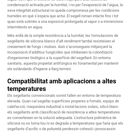
condensació activada per la humitat, i no per l’evaporació de l’aigua, la
seva integritat estructural no queda compromesa per les condicions
humides en què s’espera que actuï. El segell roman intacte fins i tot
quan està sotmès a una exposició prolongada al vapor o a immersions
intermitents en aigua.
Més enllà de la simple resistència a la humitat, les formulacions de
segellants de silicona blancs d’alt rendiment també resisteixen el
creixement de fongs i molses. Això s’aconsegueix mitjançant la
incorporació d’additius fungicides que inhibeixen la colonització
d’organismes biològics a la superfície del segellant. En entorns
sanitaris, aquesta propietat antifúngica és fonamental per mantenir
els estàndards d’higiene a llarg termini.
Compatibilitat amb aplicacions a altes
temperatures
Els segellants convencionals sovint fallen en entorns de temperatura
elevada. Quan cal segellar superfícies properes a fornals, equips de
calefacció, maquinària industrial o instal·lacions solars,
silicó blanc
els segellants amb classificació de resistència a altes temperatures
es converteixen en la solució adequada. L’estructura polimèrica de
silicona no es torna tou ni es degrada a temperatures que faria que els
segellants d’acrílic o de poliuretà perdessin cohesió i provocassin