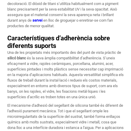
decoloració. El diòxid de titani s’utilitza habitualment com a pigment
blanc precisament per la seva estabilitat UV i la seva opacitat. Això
assegura que el material conservi la seva aparença neta i brillant
durant anys de
servei
en lloc de groguejar o enretirar-se com fan
productes de menor qualitat.
Característiques d’adherència sobre
diferents suports
Una de les propietats més importants des del punt de vista pràctic de
silicó blanc
és la seva àmplia compatibilitat d’adherència. S’uneix
eficaçment a vidre, rajoles ceràmiques, porcellana, alumini, acer,
superfícies pintades i molts plàstics sense necessitar cap imprimació
en la majoria d’aplicacions habituals. Aquesta versatilitat simplifica els
fluxos de treball durant la instal·lació i redueix els costos materials,
especialment en entorns amb diversos tipus de suport, com ara els
banys, on les rajoles, el vidre, les fixacions metàl·liques i les
superfícies d’acrílic es troben totes en una única unió.
El mecanisme d'adhesió del segellant de silicona també és diferent de
l'adhesió purament mecànica. Tot i que el segellant omple les
microirregularitats de la superfície del sustrat, també forma enllaços
químics amb molts sustrats, especialment vidre i metall, cosa que
dona lloc a una interfície duradora i estanca a l'aigua. Per a aplicacions