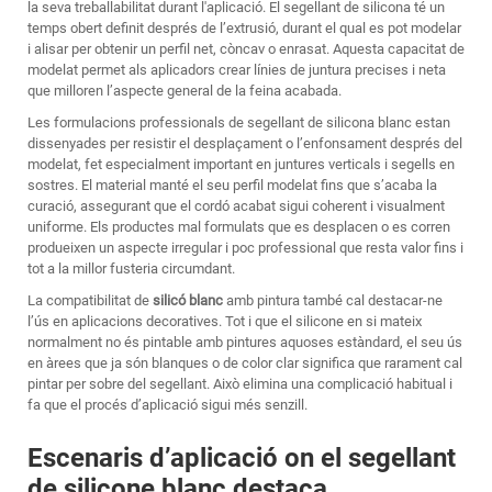
la seva treballabilitat durant l'aplicació. El segellant de silicona té un
temps obert definit després de l’extrusió, durant el qual es pot modelar
i alisar per obtenir un perfil net, còncav o enrasat. Aquesta capacitat de
modelat permet als aplicadors crear línies de juntura precises i neta
que milloren l’aspecte general de la feina acabada.
Les formulacions professionals de segellant de silicona blanc estan
dissenyades per resistir el desplaçament o l’enfonsament després del
modelat, fet especialment important en juntures verticals i segells en
sostres. El material manté el seu perfil modelat fins que s’acaba la
curació, assegurant que el cordó acabat sigui coherent i visualment
uniforme. Els productes mal formulats que es desplacen o es corren
produeixen un aspecte irregular i poc professional que resta valor fins i
tot a la millor fusteria circumdant.
La compatibilitat de
silicó blanc
amb pintura també cal destacar-ne
l’ús en aplicacions decoratives. Tot i que el silicone en si mateix
normalment no és pintable amb pintures aquoses estàndard, el seu ús
en àrees que ja són blanques o de color clar significa que rarament cal
pintar per sobre del segellant. Això elimina una complicació habitual i
fa que el procés d’aplicació sigui més senzill.
Escenaris d’aplicació on el segellant
de silicone blanc destaca