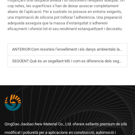
mitjançant una rasqueta afilada i un dissolvent netejador adequat. Un
cop netes, les superfícies s’han de deixar assecar completament
abans de l’aplicació. Per a sustrats no porosos en entorns exigents,
una imprimació de silicona pot millorar l’adherència. Una preparació
adequada assegura que la massa d’estanquitat s’adhereixi
eficaçment i ofereixi tot el seu rendiment estanqueïtzant i decoratiu.
ANTERIOR:
Com resisteix l’envelliment i els danys ambientals la massa d’estanquitat de silicona blanca?
SEGÜENT:
Què és un segellant MS i com es diferencia dels segellants de poliuretà o de silicona?
QingDao Jiaobao New Material Co., Ltd. ofereix sellants premium de silà
modificat i poliuretà per a aplicacions en construcció, automoció i