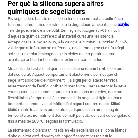
Per què la silicona supera altres
químiques de segelladors
Els segelladors basats en silicona tenen una estructura polimèrica
fonamentalment més resistents a la degradació ambiental que
acrylic
, els de poliuretà o els de butil. L’enllaç silici-oxigen (Si-O) al nucli
d’aquesta química confereix al material curat una resistència
excepcional a la radiació UV, a la calor, a la humitat i a l’oxidació. Això
vol dir que
silicó blanc
no es fendeix, no es torna groc ni es fa fràgil
sota la llum solar prolongada o els cicles de temperatura, una
avantatge crítica tant en entorns exteriors com interiors.
Més enllà de l’estabilitat química, la silicona roman flexible després
del seu curat. Aquest comportament elastomèric permet que el
segellant absorbeixi el moviment —ja sigui per dilatació tèrmica,
assentament de l’edifici o vibració mecànica— sense trencar la seva
estanquitat. En les juntes sotmeses a tensions repetides, aquesta
flexibilitat no és opcional; és essencial. Un segellant rígid acabaria
trencant-se, creant vies d’infiltració d’aigua i contaminació.
Silicó
blanc
manté les seves propietats elàstiques en un ampli rang de
temperatures, normalment des de molt per sota del punt de congelació
fins a més de 200 °C, segons la formulació.
La pigmentació blanca utilitzada en els segellants de silicona blancs
d’alta qualitat està dissenyada específicament per resistir la