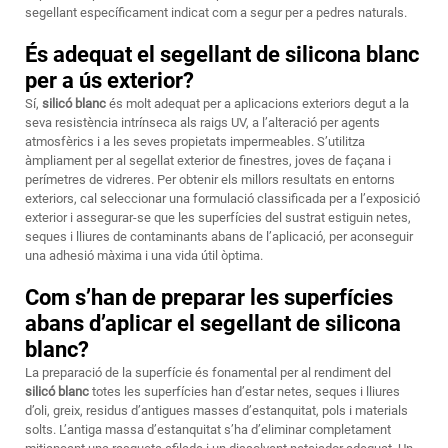
segellant específicament indicat com a segur per a pedres naturals.
És adequat el segellant de silicona blanc
per a ús exterior?
Sí,
silicó blanc
és molt adequat per a aplicacions exteriors degut a la
seva resistència intrínseca als raigs UV, a l’alteració per agents
atmosfèrics i a les seves propietats impermeables. S’utilitza
àmpliament per al segellat exterior de finestres, joves de façana i
perímetres de vidreres. Per obtenir els millors resultats en entorns
exteriors, cal seleccionar una formulació classificada per a l’exposició
exterior i assegurar-se que les superfícies del sustrat estiguin netes,
seques i lliures de contaminants abans de l’aplicació, per aconseguir
una adhesió màxima i una vida útil òptima.
Com s’han de preparar les superfícies
abans d’aplicar el segellant de silicona
blanc?
La preparació de la superfície és fonamental per al rendiment del
silicó blanc
totes les superfícies han d’estar netes, seques i lliures
d’oli, greix, residus d’antigues masses d’estanquitat, pols i materials
solts. L’antiga massa d’estanquitat s’ha d’eliminar completament