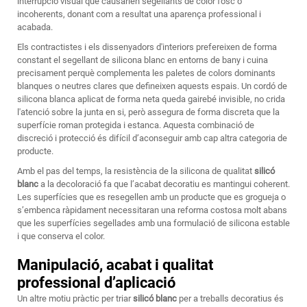
interrupció visual que causarien segellants de color fosc o
incoherents, donant com a resultat una aparença professional i
acabada.
Els contractistes i els dissenyadors d'interiors prefereixen de forma
constant el segellant de silicona blanc en entorns de bany i cuina
precisament perquè complementa les paletes de colors dominants
blanques o neutres clares que defineixen aquests espais. Un cordó de
silicona blanca aplicat de forma neta queda gairebé invisible, no crida
l'atenció sobre la junta en si, però assegura de forma discreta que la
superfície roman protegida i estanca. Aquesta combinació de
discreció i protecció és difícil d’aconseguir amb cap altra categoria de
producte.
Amb el pas del temps, la resistència de la silicona de qualitat
silicó
blanc
a la decoloració fa que l’acabat decoratiu es mantingui coherent.
Les superfícies que es resegellen amb un producte que es grogueja o
s’embenca ràpidament necessitaran una reforma costosa molt abans
que les superfícies segellades amb una formulació de silicona estable
i que conserva el color.
Manipulació, acabat i qualitat
professional d’aplicació
Un altre motiu pràctic per triar
silicó blanc
per a treballs decoratius és