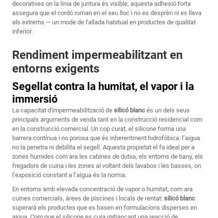
decoratives on la línia de juntura és visible, aquesta adhesió forta
assegura que el cordó roman en el seu lloc i no es desprèn ni es lleva
als extrems — un mode de fallada habitual en productes de qualitat
inferior.
Rendiment impermeabilitzant en
entorns exigents
Segellat contra la humitat, el vapor i la
immersió
La capacitat d'impermeabilització de
silicó blanc
és un dels seus
principals arguments de venda tant en la construcció residencial com
en la construcció comercial. Un cop curat, el silicone forma una
barrera contínua i no porosa que és inherentment hidrofòbica: l’aigua
no la penetra ni debilita el segell. Aquesta propietat el fa ideal per a
zones humides com ara les cabines de dutxa, els entorns de bany, els
fregadors de cuina i les zones al voltant dels lavabos i les basses, on
l’exposició constant a l’aigua és la norma.
En entorns amb elevada concentració de vapor o humitat, com ara
cuines comercials, àrees de piscines i locals de rentat:
silicó blanc
superarà els productes que es basen en formulacions disperses en
aigua. Com que el silicone es cura mitjançant una reacció de