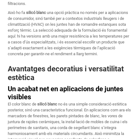
filtracions.
Això ho fa
silicó blanc
una opció pràctica no només per a aplicacions
de consumidor, sinó també per a contextos industrials lleugers i de
climatització (HVAC) on les juntes han de romandre estanques sota
esforç tèrmic. La selecció adequada de la formulació és fonamental
aquí: hi ha versions amb una major resistència a les temperatures per
a casos d’ús especialitzats, i és essencial escollir un producte que
s’adapti exactament a les exigències tèrmiques de l’aplicació
concreta per garantir-ne el rendiment a llarg termini.
Avantatges decoratius i versatilitat
estètica
Un acabat net en aplicacions de juntes
visibles
El color blanc de
silicó blanc
no és una simple consideració estètica
posterior, sinó una característica funcional. En aplicacions com ara els
marcadors de finestres, les parets pintades de blanc, les vores de
juntura de rajoles ceràmiques, la instal·lació de mobles de cuina i els
perímetres de sanitaris, una corda de segellant blanc s’integra
harmoniosament amb els materials circumdants. Això minimitza la