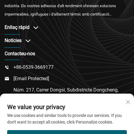
indústria. Els nostres adhesius d'alt rendiment ofereixen solucions
impermeables, ignífugues i d'aïllament tèrmic amb certificació
internacional i un servei postvenda fiable.
Enllaç ràpid
Notícies
Contacteu-nos
+86-0539-3669177

[email Protected]

Núm. 217, Carrer Dongsi, Subdistricte Dongcheng,
Comtat De Linqu, Ciutat De Weifang, Província De

We value your privacy
Shandong
We use cookies and similar tools to provide our services. If you
don't want to accept all cookies, click Personalize cookies.
Copyright © 2026 QingDao Jiaobao New Material Co.,Ltd.