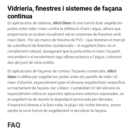
Vidrieria, finestres i sistemes de façana
continua
En aplicacions de vidrieria,
silicó blanc
té una funció dual: segella les
juntes entre vidre i marc contra la infiltració d’aire i aigua, alhora que
proporciona un acabat visualment net en sistemes de finestres amb
marc blanc. Per als marcs de finestra de PVC —que dominen el mercat
de substitució de finestres residencials— el segellant blanc és el
complement natural, assegurant que la junta entre el marc i la paret
circumdant o el recobriment sigui alhora estanca a l’aigua i coherent
des del punt de vista estètic.
En aplicacions de façanes de cortina i façanes comercials,
silicó
blanc
s’utilitza per segellar les juntes entre els panells de vidre i el
marc d’alumini, especialment quan el disseny arquitectònic especifica
un tractament de façana clar o blanc. L’estabilitat UV del silicone és
especialment crítica en aquestes aplicacions exteriors exposades, on
el segellant ha de resistir la degradació provocada per dècades
d’exposició directa a la llum solar, la pluja i els cicles tèrmics, sense
perdre la seva funció de segellament ni decolorar la façana.
FAQ