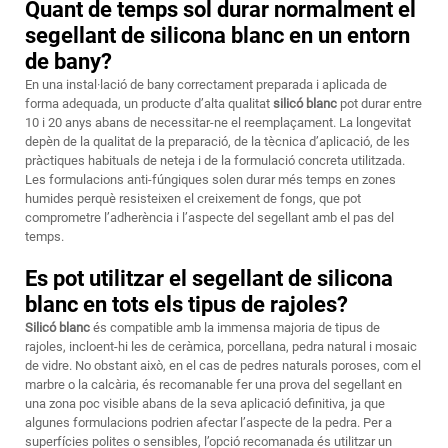
Quant de temps sol durar normalment el
segellant de silicona blanc en un entorn
de bany?
En una instal·lació de bany correctament preparada i aplicada de
forma adequada, un producte d’alta qualitat
silicó blanc
pot durar entre
10 i 20 anys abans de necessitar-ne el reemplaçament. La longevitat
depèn de la qualitat de la preparació, de la tècnica d’aplicació, de les
pràctiques habituals de neteja i de la formulació concreta utilitzada.
Les formulacions anti-fúngiques solen durar més temps en zones
humides perquè resisteixen el creixement de fongs, que pot
comprometre l’adherència i l’aspecte del segellant amb el pas del
temps.
Es pot utilitzar el segellant de silicona
blanc en tots els tipus de rajoles?
Silicó blanc
és compatible amb la immensa majoria de tipus de
rajoles, incloent-hi les de ceràmica, porcellana, pedra natural i mosaic
de vidre. No obstant això, en el cas de pedres naturals poroses, com el
marbre o la calcària, és recomanable fer una prova del segellant en
una zona poc visible abans de la seva aplicació definitiva, ja que
algunes formulacions podrien afectar l’aspecte de la pedra. Per a
superfícies polites o sensibles, l’opció recomanada és utilitzar un