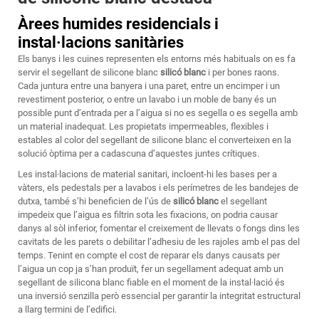
Àrees humides residencials i
instal·lacions sanitàries
Els banys i les cuines representen els entorns més habituals on es fa
servir el segellant de silicone blanc
silicó blanc
i per bones raons.
Cada juntura entre una banyera i una paret, entre un encimper i un
revestiment posterior, o entre un lavabo i un moble de bany és un
possible punt d’entrada per a l’aigua si no es segella o es segella amb
un material inadequat. Les propietats impermeables, flexibles i
estables al color del segellant de silicone blanc el converteixen en la
solució òptima per a cadascuna d’aquestes juntes crítiques.
Les instal·lacions de material sanitari, incloent-hi les bases per a
vàters, els pedestals per a lavabos i els perímetres de les bandejes de
dutxa, també s’hi beneficien de l’ús de
silicó blanc
el segellant
impedeix que l’aigua es filtrin sota les fixacions, on podria causar
danys al sòl inferior, fomentar el creixement de llevats o fongs dins les
cavitats de les parets o debilitar l’adhesiu de les rajoles amb el pas del
temps. Tenint en compte el cost de reparar els danys causats per
l’aigua un cop ja s’han produït, fer un segellament adequat amb un
segellant de silicona blanc fiable en el moment de la instal·lació és
una inversió senzilla però essencial per garantir la integritat estructural
a llarg termini de l’edifici.