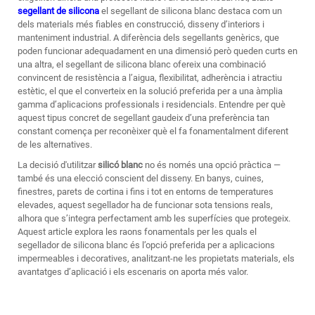
segellant de silicona
el segellant de silicona blanc destaca com un
dels materials més fiables en construcció, disseny d’interiors i
manteniment industrial. A diferència dels segellants genèrics, que
poden funcionar adequadament en una dimensió però queden curts en
una altra, el segellant de silicona blanc ofereix una combinació
convincent de resistència a l’aigua, flexibilitat, adherència i atractiu
estètic, el que el converteix en la solució preferida per a una àmplia
gamma d’aplicacions professionals i residencials. Entendre per què
aquest tipus concret de segellant gaudeix d’una preferència tan
constant comença per reconèixer què el fa fonamentalment diferent
de les alternatives.
La decisió d'utilitzar
silicó blanc
no és només una opció pràctica —
també és una elecció conscient del disseny. En banys, cuines,
finestres, parets de cortina i fins i tot en entorns de temperatures
elevades, aquest segellador ha de funcionar sota tensions reals,
alhora que s’integra perfectament amb les superfícies que protegeix.
Aquest article explora les raons fonamentals per les quals el
segellador de silicona blanc és l’opció preferida per a aplicacions
impermeables i decoratives, analitzant-ne les propietats materials, els
avantatges d’aplicació i els escenaris on aporta més valor.