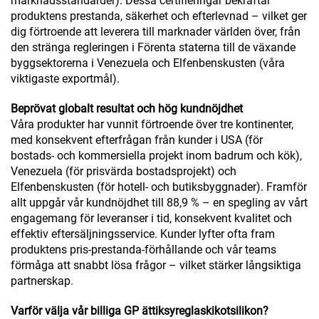
marknadsstandarder). Dessa certifieringar bekräftar
produktens prestanda, säkerhet och efterlevnad – vilket ger
dig förtroende att leverera till marknader världen över, från
den stränga regleringen i Förenta staterna till de växande
byggsektorerna i Venezuela och Elfenbenskusten (våra
viktigaste exportmål).
Beprövat globalt resultat och hög kundnöjdhet
Våra produkter har vunnit förtroende över tre kontinenter,
med konsekvent efterfrågan från kunder i USA (för
bostads- och kommersiella projekt inom badrum och kök),
Venezuela (för prisvärda bostadsprojekt) och
Elfenbenskusten (för hotell- och butiksbyggnader). Framför
allt uppgår vår kundnöjdhet till 88,9 % – en spegling av vårt
engagemang för leveranser i tid, konsekvent kvalitet och
effektiv eftersäljningsservice. Kunder lyfter ofta fram
produktens pris-prestanda-förhållande och vår teams
förmåga att snabbt lösa frågor – vilket stärker långsiktiga
partnerskap.
Varför välja vår billiga GP ättiksyreglaskikotsilikon?