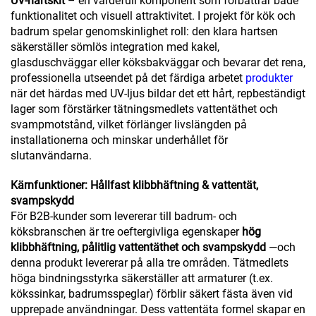
UV-hartskit
– en värdefull komponent som förbättrar både
funktionalitet och visuell attraktivitet. I projekt för kök och
badrum spelar genomskinlighet roll: den klara hartsen
säkerställer sömlös integration med kakel,
glasduschväggar eller köksbakväggar och bevarar det rena,
professionella utseendet på det färdiga arbetet
produkter
när det härdas med UV-ljus bildar det ett hårt, repbeständigt
lager som förstärker tätningsmedlets vattentäthet och
svampmotstånd, vilket förlänger livslängden på
installationerna och minskar underhållet för
slutanvändarna.
Kärnfunktioner: Hållfast klibbhäftning & vattentät,
svampskydd
För B2B-kunder som levererar till badrum- och
köksbranschen är tre oeftergivliga egenskaper
hög
klibbhäftning, pålitlig vattentäthet och svampskydd
—och
denna produkt levererar på alla tre områden. Tätmedlets
höga bindningsstyrka säkerställer att armaturer (t.ex.
kökssinkar, badrumsspeglar) förblir säkert fästa även vid
upprepade användningar. Dess vattentäta formel skapar en