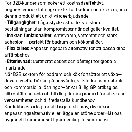
För B2B-kunder som söker ett kostnadseffektivt,
högpresterande tätningsmedel för badrum och kök erbjuder
denna produkt ett unikt värdeerbjudande:
·
Tillgänglighet:
Låga styckkostnader vid stora
beställningar, utan kompromisser när det gäller kvalitet.
·
Inriktad funktionalitet:
Antisvamp, vattentät och stark
adhesion – perfekt för badrum och köksmiljöer.
·
Flexibilitet:
Anpassningsbara alternativ för att passa dina
affärsbehov.
·
Efterlevnad:
Certifierat säkert och pålitligt för globala
marknader.
När B2B-sektorn för badrum och kök fortsätter att växa—
driven av efterfrågan på prisvärda, slitstarka hemmabruk
och kommersiella lösningar—är vår Billig GP ättiksglas-
silikontätning redo att bli din primära produkt för att skala
verksamheten och tillfredsställa kundbehov.
Kontakta oss idag för att begära ett prov, diskutera
anpassningsalternativ eller lägga en större order—låt oss
bygga ett framgångsrikt partnerskap tillsammans.