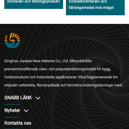
limmedel och tätningsprodukt
kristallklistmedel och
tätningsmedel mot mögel
QingDao Jiaobao New Material Co., Ltd. tillhandahåller
premiummodifierade silan- och polyuretantätningsmedel för bygg,
fordonsindustri och industriella applikationer. Våra högpresterande lim
erbjuder vattentäta, flamskyddade och termiska isoleringslösningar med
internationell certifiering och pålitlig eftersäljningstjänst.
SNABB LÄNK
Nyheter
Kontakta oss