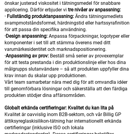
önskar justerad viskositet i tätningsmedel för snabbare
applicering. Därför erbjuder vi
tre nivåer av anpassning:
· Fullständig produktanpassning:
Ändra tätningsmedlets
svampmotståndsformel, härdningstid eller hartssyrafinition
för att passa din specifika användning.
·
Design anpassning:
Anpassa förpackningar, logotyper eller
komponenter i set till att stämma överens med ditt
varumärkesidentitet och marknadspositionering.
·
Anpassning av prov:
Beställ små serier av provexemplar
för att testa prestanda i din produktionslinje eller hos dina
målgrupps slutanvändare – så att produkten uppfyller dina
krav innan du skalar upp produktionen.
Vårt team samarbetar nära med dig för att omvandla idéer
till genomförbara lösningar och säkerställa att den färdiga
produkten stödjer dina affärsområden.
Globalt erkända certifieringar: Kvalitet du kan lita på
Kvalitet är oavvislig inom B2B-sektorn, och vår Billig GP
ättiksyreglaskisilikon-tätning har internationellt erkända
certifieringar (inklusive ISO och lokala