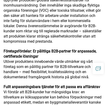
uppfyller produkten globala säkerhetsstandarder för
inomhusanvändning. Den innehåller inga skadliga flyktiga
organiska föreningar (VOC) eller toxiska tillsatser, vilket gör
den säker att hantera för arbetare under installation och
inte farlig för slutanvändare i hem eller kommersiella
lokaler. Denna överensstämmelse är avgörande för B2B-
kunder som riktar sig till reglerade marknader – säkerställer
att produkten klarar stränga säkerhetskontroller utan att
kompromissa med prestanda.
Företagsfördelar: Er pålitliga B2B-partner för anpassade,
certifierade lösningar
Utöver produktens inneboende värde utmärker sig vårt
företag som en pålitlig partner för B2B-tillverkare och
handlare – med flexibilitet, kvalitetssäkring och en
dokumenterad framgångsrik historia på global nivå.
Fullt anpassningsbara tjänster för att passa era affärskrav
Vi förstår att B2B-kunder har mångsidiga krav: en
tillverkare av köksapparater kan behöva förpackningar med
anpassad etikett, medan en byggmaterialleverantör kanske