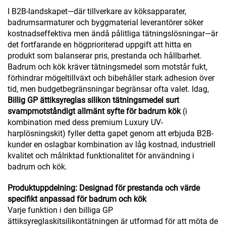
I B2B-landskapet—där tillverkare av köksapparater,
badrumsarmaturer och byggmaterial leverantörer söker
kostnadseffektiva men ändå pålitliga tätningslösningar—är
det fortfarande en högprioriterad uppgift att hitta en
produkt som balanserar pris, prestanda och hållbarhet.
Badrum och kök kräver tätningsmedel som motstår fukt,
förhindrar mögeltillväxt och bibehåller stark adhesion över
tid, men budgetbegränsningar begränsar ofta valet. Idag,
Billig GP ättiksyreglas silikon tätningsmedel surt
svampmotståndigt allmänt syfte för badrum kök
(i
kombination med dess premium Luxury UV-
harplösningskit) fyller detta gapet genom att erbjuda B2B-
kunder en oslagbar kombination av låg kostnad, industriell
kvalitet och målriktad funktionalitet för användning i
badrum och kök.
Produktuppdelning: Designad för prestanda och värde
specifikt anpassad för badrum och kök
Varje funktion i den billiga GP
ättiksyreglaskitsilikontätningen är utformad för att möta de