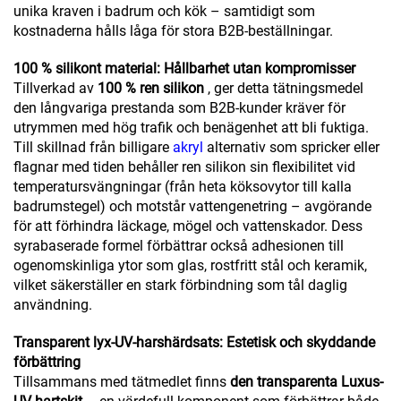
unika kraven i badrum och kök – samtidigt som
kostnaderna hålls låga för stora B2B-beställningar.
100 % silikont material: Hållbarhet utan kompromisser
Tillverkad av
100 % ren silikon
, ger detta tätningsmedel
den långvariga prestanda som B2B-kunder kräver för
utrymmen med hög trafik och benägenhet att bli fuktiga.
Till skillnad från billigare
akryl
alternativ som spricker eller
flagnar med tiden behåller ren silikon sin flexibilitet vid
temperatursvängningar (från heta köksovytor till kalla
badrumstegel) och motstår vattengenetring – avgörande
för att förhindra läckage, mögel och vattenskador. Dess
syrabaserade formel förbättrar också adhesionen till
ogenomskinliga ytor som glas, rostfritt stål och keramik,
vilket säkerställer en stark förbindning som tål daglig
användning.
Transparent lyx-UV-harshärdsats: Estetisk och skyddande
förbättring
Tillsammans med tätmedlet finns
den transparenta Luxus-