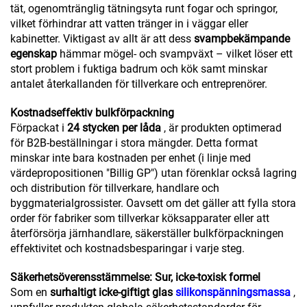
tät, ogenomtränglig tätningsyta runt fogar och springor,
vilket förhindrar att vatten tränger in i väggar eller
kabinetter. Viktigast av allt är att dess
svampbekämpande
egenskap
hämmar mögel- och svampväxt – vilket löser ett
stort problem i fuktiga badrum och kök samt minskar
antalet återkallanden för tillverkare och entreprenörer.
Kostnadseffektiv bulkförpackning
Förpackat i
24 stycken per låda
, är produkten optimerad
för B2B-beställningar i stora mängder. Detta format
minskar inte bara kostnaden per enhet (i linje med
värdepropositionen "Billig GP") utan förenklar också lagring
och distribution för tillverkare, handlare och
byggmaterialgrossister. Oavsett om det gäller att fylla stora
order för fabriker som tillverkar köksapparater eller att
återförsörja järnhandlare, säkerställer bulkförpackningen
effektivitet och kostnadsbesparingar i varje steg.
Säkerhetsöverensstämmelse: Sur, icke-toxisk formel
Som en
surhaltigt icke-giftigt glas
silikonspänningsmassa
,