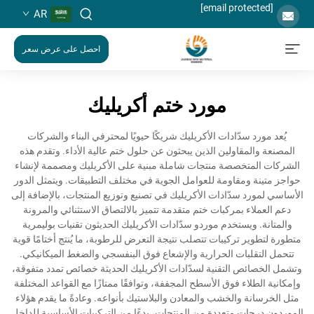
[email protected]
AR
احصل على عرض سعر
مورد ختم أكريليك
يُعد مورد سدّادات الأكريليك شريكًا حيويًا لمحترفي البناء والشركات
المصنعة والمقاولين الذين يبحثون عن حلول ختم عالية الأداء. وتقدم هذه
الشركات المتخصصة منتجات شاملة مبنية على الأكريليك ومصممة لإنشاء
حواجز متينة ومقاومة للعوامل الجوية في مختلف التطبيقات. ويتمثل الدور
الأساسي لمورد سدّادات الأكريليك في تصنيع وتوزيع المنتجات، بالإضافة إلى
دعم العملاء بمركبات ختم متقدمة تتميز بالالتصاق الاستثنائي والمرونة
والمتانة. ويستخدم موردو سدّادات الأكريليك الحديثون تقنيات بوليمرية
متطورة لتطوير تركيبات تتصلب نتيجة التعرض للرطوبة، ما يُنتج أختامًا قوية
تتحمل التقلبات الحرارية والإشعاع فوق البنفسجي والضغط الميكانيكي.
وتشمل الخصائص التقنية لسدّادات الأكريليك الحديثة خصائص تمدد متفوقة،
وإمكانية الطلاء فوق الأسطح المجففة، وتوافقًا ممتازًا مع القواعد المختلفة
مثل الخرسانة والخشب والمعادن والبلاستيك بأنواعه. وعادةً ما يقدم هؤلاء
الموردون درجات متعددة من المنتجات، بدءًا من التركيبات الأساسية للداخل