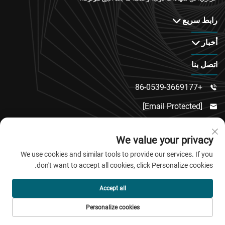
رابط سريع
أخبار
اتصل بنا
+86-0539-3669177

[email Protected]

رقم 217، طريق دونغسي، منطقة دونغتشنغ الفرعية،

We value your privacy
مقاطعة لينكو، مدينة وييفانغ، مقاطعة شاندونغ
We use cookies and similar tools to provide our services. If you
don't want to accept all cookies, click Personalize cookies.
حقوق النشر © 2026 شركة تشينغداو جياو باو للمواد الجديدة
Accept all
المحدودة. جميع الحقوق محفوظة.
Personalize cookies
سياسة الخصوصية