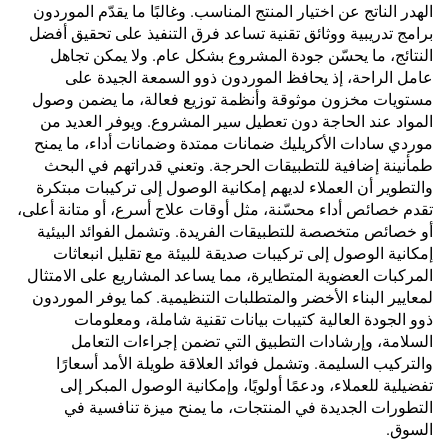
الهدر الناتج عن اختيار المنتج المناسب. وغالبًا ما يقدّم الموردون
برامج تدريبية ووثائق تقنية تساعد فرق التنفيذ على تحقيق أفضل
النتائج، ما يحسّن جودة المشروع بشكل عام. ولا يمكن تجاهل
عامل الراحة، إذ يحافظ الموردون ذوو السمعة الجيدة على
مستويات مخزون موثوقة وأنظمة توزيع فعالة، ما يضمن وصول
المواد عند الحاجة دون تعطيل سير المشروع. ويوفر العديد من
موردي سادات الأكريليك ضمانات ممتدة وضمانات أداء، ما يمنح
طمأنينة إضافية للتطبيقات الحرجة. وتعني قدراتهم في البحث
والتطوير أن العملاء لديهم إمكانية الوصول إلى تركيبات مبتكرة
تقدم خصائص أداء محسّنة، مثل أوقات علاج أسرع، أو متانة أعلى،
أو خصائص متخصصة للتطبيقات الفريدة. وتشمل الفوائد البيئية
إمكانية الوصول إلى تركيبات صديقة للبيئة مع تقليل انبعاثات
المركبات العضوية المتطايرة، مما يساعد المشاريع على الامتثال
لمعايير البناء الأخضر والمتطلبات التنظيمية. كما يوفر الموردون
ذوو الجودة العالية كتيبات بيانات تقنية شاملة، ومعلومات
السلامة، وإرشادات التطبيق التي تضمن إجراءات التعامل
والتركيب السليمة. وتشمل فوائد العلاقة طويلة الأمد أسعارًا
تفضيلية للعملاء، ودعمًا أولويًا، وإمكانية الوصول المبكر إلى
التطورات الجديدة في المنتجات، ما يمنح ميزة تنافسية في
السوق.