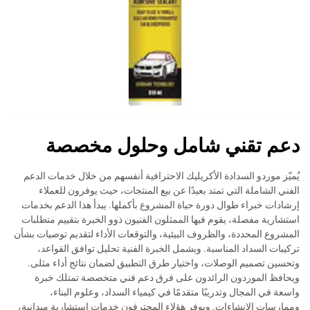
دعم تقني شامل وحلول مخصصة
يُميّز موردو السدادة الأكريليك الاحترافية أنفسهم من خلال خدمات الدعم
الفني الشاملة التي تمتد بعيدًا عن بيع المنتجات، حيث يوفرون للعملاء
إرشادات خبراء طوال دورة حياة المشروع بأكملها. يبدأ هذا الدعم بخدمات
استشارية مفصلة، يقوم فيها الممثلون الفنيون ذوو الخبرة بتقييم متطلبات
المشروع المحددة، والظروف البيئية، والتوقعات الأداء لتقديم توصيات بشأن
تركيبات السداد المناسبة. ويشمل الخبرة الفنية تحليل توافق القواعد،
وتحسين تصميم الوصلات، واختيار طرق التطبيق لضمان نتائج أداء مثلى.
ويحافظ الموردون الرائدون على فرق دعم فني متخصصة تمتلك خبرة
واسعة في المجال وتدريبًا متقدمًا في كيمياء السداد، وعلوم البناء،
وممارسات الإنشاءات. ويوفر هؤلاء المحترفون خدمات استشارية ميدانية،