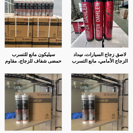
لاصق زجاج السيارات، سِداد
سيليكون مانع للتسرب
الزجاج الأمامي، مانع التسرب
حمضى شفاف للزجاج، مقاوم
من السيليكون أو البولي
للماء، مادة لاصقة خاصة غير
يوريثان حجم 300 مل
متسربة لخزانات الأسماك
والأحواض الزجاجية