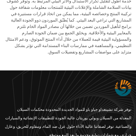
خدمة أطول لتقليل تكرار الاستبدال والأثر البيئي المرتبط به. وتوفر كشوف
بيانات السلامة الشاملة والإعلانات البيئية للمنتجات معلومات شفافة حول
تركيبة المنتج وخصائصه البيئية، مما يمكن من اتخاذ قرارات مستنيرة في
المشاريع التي تراعي البعد البيئي. كما يُطبّق الموردون ذوو الجودة العالية
برامج لتأهيل الموردين تضمن من خلالها أن مصادر المواد الخام تلتزم
بالمعايير البيئية والأخلاقية. ويخلق الجمع بين ضمان الجودة الصارم
والمسؤولية البيئية قيمة للعملاء من خلال أداء المنتج الموثوق، ودعم الامتثال
التنظيمي، والمساهمة في ممارسات البناء المستدامة التي تؤثر بشكل
متزايد على مواصفات المشاريع وتفضيلات السوق.
توفر شركة تشينغداو جياو باو للمواد الجديدة المحدودة محكمات السيلان
المعدلة من السيلان وبولي يوريثان عالية الجودة للتطبيقات الإنشائية والسيارات
والصناعية. توفر لصقاتنا عالية الأداء حلول عزل ضد الماء، ومقاوم للحريق، وعازل
حراري، مع شهادات دولية وخدمة ما بعد البيع موثوقة.