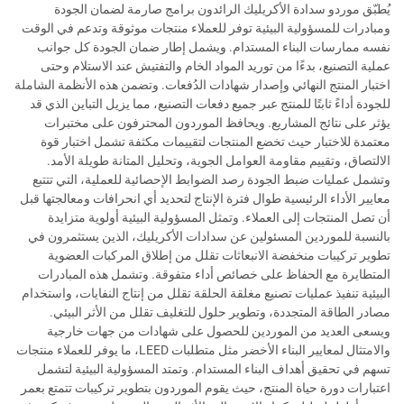
يُطبّق موردو سدادة الأكريليك الرائدون برامج صارمة لضمان الجودة
ومبادرات للمسؤولية البيئية توفر للعملاء منتجات موثوقة وتدعم في الوقت
نفسه ممارسات البناء المستدام. ويشمل إطار ضمان الجودة كل جوانب
عملية التصنيع، بدءًا من توريد المواد الخام والتفتيش عند الاستلام وحتى
اختبار المنتج النهائي وإصدار شهادات الدُفعات. وتضمن هذه الأنظمة الشاملة
للجودة أداءً ثابتًا للمنتج عبر جميع دفعات التصنيع، مما يزيل التباين الذي قد
يؤثر على نتائج المشاريع. ويحافظ الموردون المحترفون على مختبرات
معتمدة للاختبار حيث تخضع المنتجات لتقييمات مكثفة تشمل اختبار قوة
الالتصاق، وتقييم مقاومة العوامل الجوية، وتحليل المتانة طويلة الأمد.
وتشمل عمليات ضبط الجودة رصد الضوابط الإحصائية للعملية، التي تتتبع
معايير الأداء الرئيسية طوال فترة الإنتاج لتحديد أي انحرافات ومعالجتها قبل
أن تصل المنتجات إلى العملاء. وتمثل المسؤولية البيئية أولوية متزايدة
بالنسبة للموردين المسئولين عن سدادات الأكريليك، الذين يستثمرون في
تطوير تركيبات منخفضة الانبعاثات تقلل من إطلاق المركبات العضوية
المتطايرة مع الحفاظ على خصائص أداء متفوقة. وتشمل هذه المبادرات
البيئية تنفيذ عمليات تصنيع مغلقة الحلقة تقلل من إنتاج النفايات، واستخدام
مصادر الطاقة المتجددة، وتطوير حلول للتغليف تقلل من الأثر البيئي.
ويسعى العديد من الموردين للحصول على شهادات من جهات خارجية
والامتثال لمعايير البناء الأخضر مثل متطلبات LEED، ما يوفر للعملاء منتجات
تسهم في تحقيق أهداف البناء المستدام. وتمتد المسؤولية البيئية لتشمل
اعتبارات دورة حياة المنتج، حيث يقوم الموردون بتطوير تركيبات تتمتع بعمر