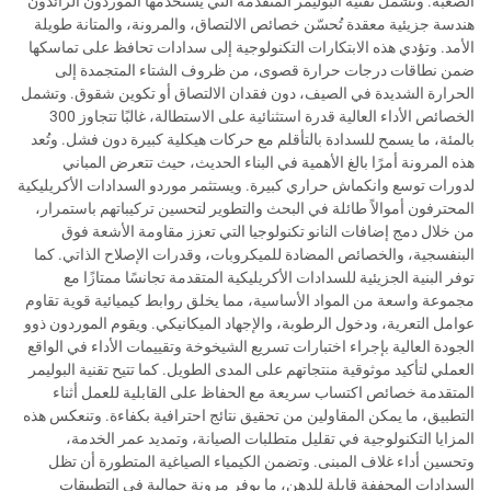
الصعبة. وتشمل تقنية البوليمر المتقدمة التي يستخدمها الموردون الرائدون
هندسة جزيئية معقدة تُحسّن خصائص الالتصاق، والمرونة، والمتانة طويلة
الأمد. وتؤدي هذه الابتكارات التكنولوجية إلى سدادات تحافظ على تماسكها
ضمن نطاقات درجات حرارة قصوى، من ظروف الشتاء المتجمدة إلى
الحرارة الشديدة في الصيف، دون فقدان الالتصاق أو تكوين شقوق. وتشمل
الخصائص الأداء العالية قدرة استثنائية على الاستطالة، غالبًا تتجاوز 300
بالمئة، ما يسمح للسدادة بالتأقلم مع حركات هيكلية كبيرة دون فشل. وتُعد
هذه المرونة أمرًا بالغ الأهمية في البناء الحديث، حيث تتعرض المباني
لدورات توسع وانكماش حراري كبيرة. ويستثمر موردو السدادات الأكريليكية
المحترفون أموالاً طائلة في البحث والتطوير لتحسين تركيباتهم باستمرار،
من خلال دمج إضافات النانو تكنولوجيا التي تعزز مقاومة الأشعة فوق
البنفسجية، والخصائص المضادة للميكروبات، وقدرات الإصلاح الذاتي. كما
توفر البنية الجزيئية للسدادات الأكريليكية المتقدمة تجانسًا ممتازًا مع
مجموعة واسعة من المواد الأساسية، مما يخلق روابط كيميائية قوية تقاوم
عوامل التعرية، ودخول الرطوبة، والإجهاد الميكانيكي. ويقوم الموردون ذوو
الجودة العالية بإجراء اختبارات تسريع الشيخوخة وتقييمات الأداء في الواقع
العملي لتأكيد موثوقية منتجاتهم على المدى الطويل. كما تتيح تقنية البوليمر
المتقدمة خصائص اكتساب سريعة مع الحفاظ على القابلية للعمل أثناء
التطبيق، ما يمكن المقاولين من تحقيق نتائج احترافية بكفاءة. وتنعكس هذه
المزايا التكنولوجية في تقليل متطلبات الصيانة، وتمديد عمر الخدمة،
وتحسين أداء غلاف المبنى. وتضمن الكيمياء الصياغية المتطورة أن تظل
السدادات المجففة قابلة للدهن، ما يوفر مرونة جمالية في التطبيقات