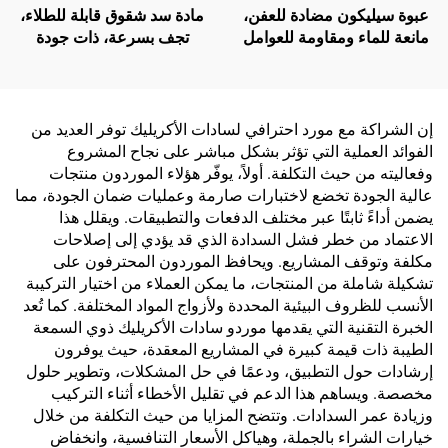
عبوة سيليكون مضادة للعفن،
مادة سد شقوق قابلة للطلاء،
مانعة للماء ومقاومة للعوامل
تجف بسرعة، ذات جودة
الجوية، لاصقة متعادلة 300
شائعة في السوق، مانعة
مل، للبيع بالجملة من المصنع،
للانكماش، سيليكا مُعدلة
للاستخدام في البناء
إن الشراكة مع مورد احترافي لسادات الأكريليك توفر العديد من
الفوائد العملية التي تؤثر بشكل مباشر على نجاح المشروع
وفعاليته من حيث التكلفة. أولاً، يوفّر هؤلاء الموردون منتجات
عالية الجودة تخضع لاختبارات صارمة وعمليات ضمان الجودة، مما
يضمن أداءً ثابتًا عبر مختلف الدفعات والتطبيقات. ويقلل هذا
الاعتماد من خطر فشل السدادة الذي قد يؤدي إلى إصلاحات
مكلفة وتوقف المشاريع. ويحافظ الموردون المحترفون على
تشكيلة شاملة من المنتجات، ما يمكن العملاء من اختيار التركيبة
الأنسب للظروف البيئية المحددة ولأزواج المواد المختلفة. كما تُعد
الخبرة التقنية التي يقدمها موردو سادات الأكريليك ذوي السمعة
الطيبة ذات قيمة كبيرة في المشاريع المعقدة، حيث يوفرون
إرشادات حول التطبيق، ودعمًا في حل المشكلات، وتطوير حلول
مخصصة. ويساهم هذا الدعم في تقليل الأخطاء أثناء التركيب
وزيادة عمر السدادات. وتتضح المزايا من حيث التكلفة من خلال
خيارات الشراء بالجملة، وهياكل الأسعار التنافسية، وانخفاض