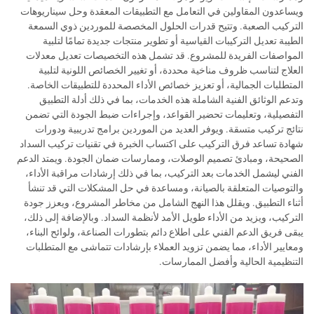
ويساعدون المقاولين في التعامل مع التطبيقات المعقدة وحل سيناريوهات
التركيب الصعبة. وتتيح قدرات الحلول المخصصة للموردين ذوي السمعة
الطيبة تعديل التركيبات القياسية أو تطوير منتجات جديدة تمامًا لتلبية
المواصفات الفريدة للمشروع. قد تشمل هذه التخصيصات تعديل معدلات
العلاج لتناسب ظروف مناخية محددة، أو تغيير الخصائص اللونية لتلبية
المتطلبات الجمالية، أو تعزيز خصائص الأداء المحددة للتطبيقات الخاصة.
وتدعم الوثائق الفنية الشاملة هذه الخدمات، بما في ذلك أدلة التطبيق
التفصيلية، وتعليمات تحضير القواعد، وإجراءات ضبط الجودة التي تضمن
نتائج تركيب متسقة. ويوفر العديد من الموردين برامج تدريبية ودورات
شهادة تساعد فرق التركيب على اكتساب الخبرة في تقنيات تركيب السداد
الصحيحة، ومبادئ تصميم الوصلات، وممارسات ضمان الجودة. ويمتد الدعم
الفني ليشمل الخدمات بعد التركيب، بما في ذلك إرشادات مراقبة الأداء،
والتوصيات المتعلقة بالصيانة، ومساعدة في حل المشكلات التي قد تنشأ
أثناء التطبيق. ويقلل هذا النهج الشامل من مخاطر المشروع، ويعزز جودة
التركيب، ويزيد من الأداء طويل الأمد لأنظمة السداد. وبالإضافة إلى ذلك،
يبقى فريق الدعم الفني على اطلاع دائم بتطورات الصناعة، ولوائح البناء،
ومعايير الأداء، مما يضمن تزويد العملاء بإرشادات تتماشى مع المتطلبات
التنظيمية الحالية وأفضل الممارسات.