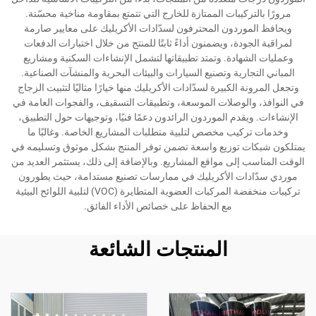
مرورًا بالتركيبات الممتازة للخارج التي تتمتع بمقاومة مناخية محسّنة.
ويحافظ الموردون المحترفون لسدّادات الأكريليك على معايير صارمة
لمراقبة الجودة، ويضمنون أداءً ثابتًا للمنتج من خلال اختبارات الدفعات
وعمليات الشهادة. وتمتد تطبيقاتها لتشمل الإنشاءات السكنية ومشاريع
المباني التجارية وتصنيع السيارات والبيئات البحرية والمنشآت الصناعية.
وتجعل المرونة الكبيرة لسدّادات الأكريليك منها خيارًا مثاليًا لتثبيت الزجاج
في النوافذ، والوصلات الموسعة، وتطبيقات التسقيف، والفجوات العامة في
الإنشاءات. ويقدم الموردون الرائدون دعمًا فنيًا، وتوجيهات حول التطبيق،
وخدمات تركيب مخصص لتلبية متطلبات المشاريع الخاصة. وغالبًا ما
يمتلكون شبكات توزيع واسعة تضمن توفر المنتج بشكل موثوق وتسليمه في
الوقت المناسب إلى مواقع المشاريع. وبالإضافة إلى ذلك، يستثمر العديد من
موردي سدّادات الأكريليك في ممارسات تصنيع مستدامة، حيث يطورون
تركيبات منخفضة المركبات العضوية المتطايرة (VOC) لتلبية اللوائح البيئية
مع الحفاظ على خصائص الأداء الفائق.
المنتجات الشائعة