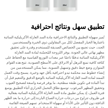
تطبيق سهل ونتائج احترافية
تُميز سهولة التطبيق والنتائج الاحترافية مادة السد العازلة الأكريليكية السائبة
باعتبارها الخيار المفضل لكل من المقاولين ذوي الخبرة والمستخدمين
الجدد، حيث تجمع بين الخصائص الصديقة للمستخدم وقدرة على تحقيق
مظهر نهائي عالي الجودة. يوفر اللزوجة المُحسّنة لمادة السد العازلة
الأكريليكية السائبة تدفقًا ناعمًا عبر معدات التوزيع القياسية مع الحفاظ على
كثافة كافية تمنع الترهل أو الانزلاق على الأسطح العمودية. تتيح هذه القوام
المتوازن وضع خيط دقيق وتسهيل التسوية، مما يمكن المستخدمين من
إنشاء خطوط سد محكمة تبدو احترافية بأقل جهد وخبرة. يسمح وقت العمل
الممتد لمادة السد العازلة الأكريليكية السائبة بالوضع الدقيق والتنعيم قبل أن
تبدأ المادة في تكوين طبقة سطحية، ما يوفر فرصة واسعة لتصحيح العيوب
وتحقيق المظهر المرغوب. توسيع نطاق التحمل الحراري أثناء التطبيق يوسع
فترة العمل، إذ يمكن تطبيق مادة السد العازلة الأكريليكية السائبة بفعالية
في ظروف تتراوح من درجات حرارة الصباح الباردة إلى حرارة ما بعد الظهر
الدافئة دون التأثير على الأداء أو سهولة الاستخدام. تسهم الصيغة القائمة