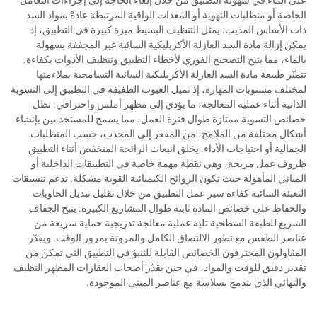
على الماء في سهولة التطبيق من خلال إلغاء الحاجة إلى إجراءات التعامل
الخاصة أو متطلبات التهوية أو المعدات الواقية المرتبطة عادةً بمواد السد
ذات الأساس المذيب. يمثل التنظيف البسيط ميزة كبيرة في التطبيق، إذ
يمكن إزالة مادة السد العازلة الأكريليكية السائبة غير المجففة بسهولة
بالماء، مما يتيح التصحيح الفوري لأخطاء التطبيق وتنظيف الأدوات بكفاءة.
تتميّز طبيعة مادة السد العازلة الأكريليكية السائبة التسامحية بملاءمتها
لمختلف مستويات المهارة، إذ تميل العيوب الطفيفة في التطبيق إلى التسوية
الذاتية أثناء عملية المعالجة، ما يؤدي إلى مظهر أملس واحترافي. تظل
خصائص التسوية ممتازة طوال فترة العمل، مما يسمح للمستخدمين بإنشاء
أشكال مختلفة من الملامح، من المقعر إلى المحدب، حسب المتطلبات
الجمالية أو احتياجات الأداء. يخلق انبعاث الرائحة المنخفض أثناء التطبيق
ظروف عمل مريحة، وهي نقطة مهمة خاصة في التطبيقات الداخلية أو
المباني المأهولة حيث تكون الروائح الكيميائية القوية مشكلة. تدعم تنسيقات
التعبئة السائبة كفاءة سير عمل التطبيق من خلال تقليل تبديل الحاويات
والحفاظ على خصائص المادة ثابتة طوال المشاريع الكبيرة. يتيح الجفاف
السريع للطبقة السطحية تليه عملية معالجة تدريجية حماية سريعة من
عناصر الطقس مع تطور الالتصاق الكامل والمرونة بمرور الوقت. ويقدّر
المقاولون المحترفون الخصائص القابلة للتنبؤ في التطبيق التي تمكن من
تقدير دقيق للوقت والمواد، في حين يقدّر أصحاب العقارات المظهر النظيف
والنهائي الذي يندمج بسلاسة مع عناصر المبنى الموجودة.