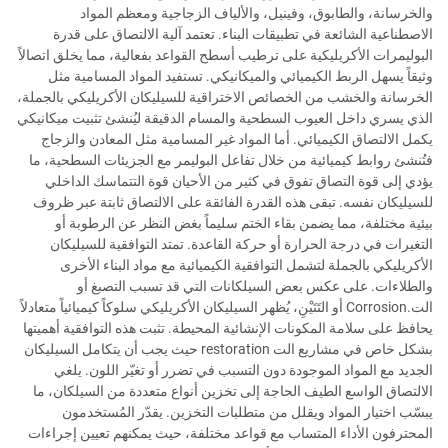
والخرسانة، والطابوق، وفينيل، والألياف الزجاجية ومعظم المواد
الاصطناعية الشائعة في تطبيقات البناء. تعتمد آلية الالتصاق على قدرة
البوليمرات الأكريليكية على ترطيب أسطح القواعد بفعالية، مما يخلق اتصالاً
وثيقاً يسهل الربط الكيميائي والميكانيكي. تستفيد المواد المسامية مثل
الخرسانة والخشب من الخصائص الاختراقية للسيليكان الأكريليكي بالجملة،
الذي يسري داخل العيوب السطحية والمسام الدقيقة ليُنشئ تثبيت ميكانيكي
يكمل الالتصاق الكيميائي. أما المواد غير المسامية مثل المعادن والزجاج
فتُنشئ روابط كيميائية من خلال تفاعل البوليمر مع الجزيئات السطحية، ما
يؤدي إلى قوة التصاق تفوق في كثير من الأحيان قوة التتماسك الداخلي
للسيليكان نفسه. تبقى هذه القدرة الفائقة على الالتصاق ثابتة عبر ظروف
بيئية مختلفة، مما يضمن بقاء الختم سليماً بغض النظر عن الرطوبة أو
التغيرات في درجة الحرارة أو حركة القاعدة. تمتد التوافقية للسيليكان
الأكريليكي بالجملة لتشمل التوافقية الكيميائية مع مواد البناء الأخرى
والطلاءات. على عكس بعض السيلكانات التي قد تسبب التصبغ أو
الت.Corrosion أو التَتَيْنِ، يُظهر السيليكان الأكريليكي سلوكاً كيميائياً متعادلاً
يحافظ على سلامة المكونات الإنشائية المحيطة. تثبت هذه التوافقية أهميتها
بشكل خاص في مشاريع الت restoration حيث يجب أن يتكامل السيليكان
الجديد مع المواد الموجودة دون التسبب في تضرر أو تغيّر اللون. يلغي
الالتصاق الواسع الطيف الحاجة إلى تخزين أنواع متعددة من السيلكان، ما
يبسّب اختيار المواد ويقلل من متطلبات التخزين. يقدّر المُستخدمون
المحترفون الأداء المتساب مع قواعد مختلفة، حيث يمكنهم تعيين إجراءات