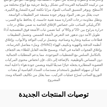
من تركيبته الكيميائية الفريدة التي تشكل روابط جزيئية مع أنواع مختلفة من
الأسطح. ويوفر التنسيق السائب للمواد مزايا تكلفة كبيرة للمشاريع الكبيرة،
حيث يقلل من هدر المواد ويوفر جودة متسقة عبر التطبيقات الواسعة.
وتظل مقاومة درجات الحرارة سمة تقنية حاسمة، إذ يحافظ مانع التسرب
الأكريليكي السائب على خصائص الإغلاق الخاصة به ضمن نطاق درجات
حرارة يتراوح بين -20°م و80°م. كما تضمن ثبات الأشعة فوق البنفسجية أداءً
طويل الأمد دون تدهور عند التعرض لأشعة الشمس. وتشمل التطبيقات
قطاعات سكنية وتجارية وصناعية، وتشمل تركيب النوافذ والأبواب، وإغلاق
أنظمة التدفئة والتهوية وتكييف الهواء (HVAC)، وملء مفاصل الخرسانة،
وإغلاق الفجوات العامة في البناء. ويسمح طابعه القابل للطلاء بعد الجفاف
بالتكامل السلس مع التشطيبات الموجودة، مما يدعم المتطلبات الجمالية
دون المساس بالوظيفية. بالإضافة إلى ذلك، فإن انخفاض محتوى المركبات
العضوية المتطايرة يجعله خيارًا صديقًا للبيئة ويضمن جودة هواء داخلية آمنة.
كما أن سهولة التطبيق باستخدام مسدسات السداد القياسية أو معدات
التوزيع السائب تُسرّع عمليات التركيب، مما يقلل من تكاليف العمالة ومدد
المشروع.
توصيات المنتجات الجديدة