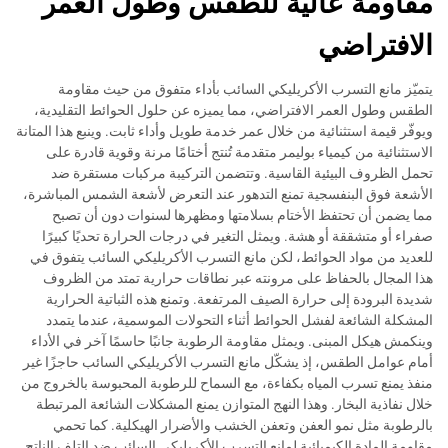
مقاومة عالية للطقس وطول العمر
الافتراضي
يتميّز مانع التسرب الأكريليكي السائب بأداء متفوق من حيث مقاومة
الطقس وطول العمر الافتراضي، مما يميزه عن حلول الحوائط التقليدية،
ويوفّر قيمة استثنائية من خلال عمر خدمة طويل وأداء ثابت. وينبع هذا المتانة
الاستثنائية من كيمياء بوليمر متقدمة تُنتج أختامًا مرنة وقوية قادرة على
تحمل الظروف البيئية القاسية. وتتضمن التركيبة مركبات مستقرة ضد
الأشعة فوق البنفسجية تمنع التدهور عند التعرض لأشعة الشمس المباشرة،
مما يضمن أن تحتفظ الأختام بسلامتها ومظهرها لسنوات دون أن تصبح
صفراء أو متشققة أو هشة. ويمثل التغير في درجات الحرارة تحديًا كبيرًا
للعديد من مواد الحوائط، لكن مانع التسرب الأكريليكي السائب يتفوق في
هذا المجال بالحفاظ على مرونته عبر نطاقات حرارية تمتد من الظروف
شديدة البرودة إلى حرارة الصيف المرتفعة. وتمنع هذه الثباتية الحرارية
المشكلة الشائعة لفشل الحوائط أثناء التحولات الموسمية، عندما يتمدد
وينكمش هيكل المبنى. ويمثل مقاومة الرطوبة جانبًا حاسمًا آخر في الأداء
أمام عوامل الطقس، إذ يشكّل مانع التسرب الأكريليكي السائب حاجزًا غير
منفذ يمنع تسرب المياه بكفاءة، مع السماح للرطوبة المحبوسة بالخروج من
خلال نفاذية البخار. وهذا النهج المتوازن يمنع المشكلات الشائعة المرتبطة
بالرطوبة مثل نمو العفن وتعفن الخشب والأضرار الهيكلية. كما تحمي
مقاومة المادة الكيميائية لمانع التسرب الأكريليكي السائب ضد التلف الناتج