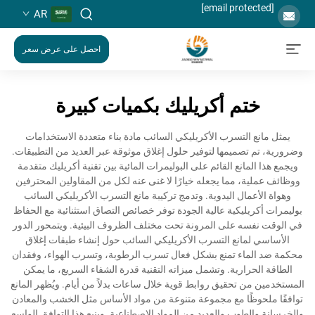
[email protected]
AR
احصل على عرض سعر
ختم أكريليك بكميات كبيرة
يمثل مانع التسرب الأكريليكي السائب مادة بناء متعددة الاستخدامات
وضرورية، تم تصميمها لتوفير حلول إغلاق موثوقة عبر العديد من التطبيقات.
ويجمع هذا المانع القائم على البوليمرات المائية بين تقنية أكريليك متقدمة
ووظائف عملية، مما يجعله خيارًا لا غنى عنه لكل من المقاولين المحترفين
وهواة الأعمال اليدوية. وتدمج تركيبة مانع التسرب الأكريليكي السائب
بوليمرات أكريليكية عالية الجودة توفر خصائص التصاق استثنائية مع الحفاظ
في الوقت نفسه على المرونة تحت مختلف الظروف البيئية. ويتمحور الدور
الأساسي لمانع التسرب الأكريليكي السائب حول إنشاء طبقات إغلاق
محكمة ضد الماء تمنع بشكل فعال تسرب الرطوبة، وتسرب الهواء، وفقدان
الطاقة الحرارية. وتشمل ميزاته التقنية قدرة الشفاء السريع، ما يمكن
المستخدمين من تحقيق روابط قوية خلال ساعات بدلاً من أيام. ويُظهر المانع
توافقًا ملحوظًا مع مجموعة متنوعة من مواد الأساس مثل الخشب والمعادن
والخرسانة والطوب والعديد من المواد الاصطناعية. وينبع هذا التوافق الواسع