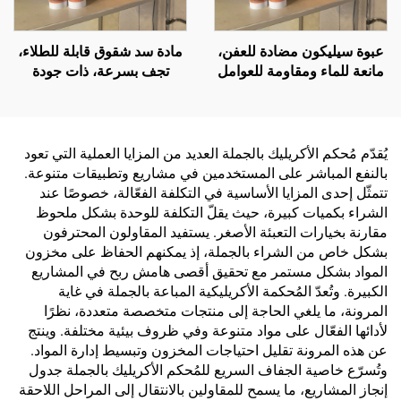
عبوة سيليكون مضادة للعفن،
مادة سد شقوق قابلة للطلاء،
مانعة للماء ومقاومة للعوامل
تجف بسرعة، ذات جودة
الجوية، لاصقة متعادلة 300
شائعة في السوق، مانعة
مل، للبيع بالجملة من المصنع،
للانكماش، سيليكا مُعدلة
للاستخدام في البناء
يُقدّم مُحكم الأكريليك بالجملة العديد من المزايا العملية التي تعود
بالنفع المباشر على المستخدمين في مشاريع وتطبيقات متنوعة.
تتمثّل إحدى المزايا الأساسية في التكلفة الفعّالة، خصوصًا عند
الشراء بكميات كبيرة، حيث يقلّ التكلفة للوحدة بشكل ملحوظ
مقارنة بخيارات التعبئة الأصغر. يستفيد المقاولون المحترفون
بشكل خاص من الشراء بالجملة، إذ يمكنهم الحفاظ على مخزون
المواد بشكل مستمر مع تحقيق أقصى هامش ربح في المشاريع
الكبيرة. وتُعدّ المُحكمة الأكريليكية المباعة بالجملة في غاية
المرونة، ما يلغي الحاجة إلى منتجات متخصصة متعددة، نظرًا
لأدائها الفعّال على مواد متنوعة وفي ظروف بيئية مختلفة. وينتج
عن هذه المرونة تقليل احتياجات المخزون وتبسيط إدارة المواد.
وتُسرّع خاصية الجفاف السريع للمُحكم الأكريليك بالجملة جدول
إنجاز المشاريع، ما يسمح للمقاولين بالانتقال إلى المراحل اللاحقة