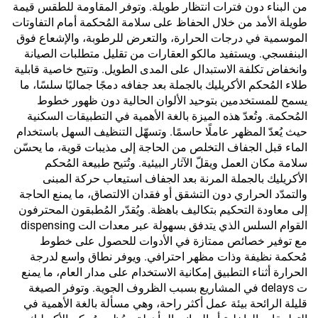
من البناء دون فترات انتظار طويلة. وتوفر المقاومة للطقس قيمة
طويلة الأمد من خلال الحفاظ على سلامة المُحكمة أمام التفاوتات
الموسمية في درجات الحرارة، والتعرض للرطوبة، والإشعاع فوق
البنفسجي. ويستفيد مالكو العقارات من تقليل متطلبات الصيانة
وانخفاض تكلفة الاستبدال على المدى الطويل. وتتيح خاصية قابلية
طلاء المُحكم الأكريليك بالجملة بعد جفافه دمجًا جماليًا سلسًا، ما
يسمح للمستخدمين بتوحيد الألوان الحالية دون ظهور خطوط
المُحكمة. وتُعدّ هذه الميزة بالغة الأهمية في التطبيقات السكنية
حيث يُعدّ المظهر عاملًا حاسمًا. وتسهّل التنظيف السهل باستخدام
الماء قبل الجفاف التخلص من الحاجة إلى مذيبات قوية، ما يحسّن
سلامة مكان العمل ويقلّ الآثار البيئية. وتُتيح طبيعة المُحكم
الأكريليك بالجملة المرنة بعد الجفاف استيعاب حركة المبنى
والتمدّد الحراري دون التشقق أو فقدان الالتصاق، ما يمنع الحاجة
إلى معاودة التحكيم بتكاليف باهظة. ويُقدّر المُطبقون المحترفون
القوام السلس الذي يتدفق بسهولة عبر معدات الت dispensing
مع توفير خصائص ممتازة في الأدوات للحصول على خطوط
مُحكمة نظيفة وذات مظهر احترافي. ويوفر نطاق واسع لدرجة
الحرارة أثناء التطبيق إمكانية الاستخدام على مدار العام، ما يمنع
ت delays في المشاريع بسبب الظروف الجوية. وتوفر الصيغة
قليلة الرائحة بيئة عمل أكثر راحة، وهي مسألة بالغة الأهمية في