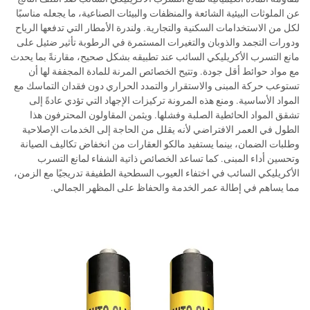
عن الملوثات البيئية الشائعة والمنظفات والبيئات الصناعية، ما يجعله مناسبًا
لكل من الاستخدامات السكنية والتجارية. ولندرة الأمطار التي تدفعها الرياح
ودورات التجمد والذوبان والتغيرات المستمرة في الرطوبة تأثير ضئيل على
مانع التسرب الأكريليكي السائب عند تطبيقه بشكل صحيح، مقارنةً بما يحدث
مع مواد حوائط أقل جودة. وتتيح الخصائص المرنة للمادة المجففة لها أن
تستوعب حركة المبنى والاستقرار والتمدد الحراري دون فقدان التماسك مع
المواد الأساسية. ومنع هذه المرونة تركيزات الإجهاد التي تؤدي عادةً إلى
تشقق المواد الحائطية الصلبة وفشلها. ويثمن المقاولون المحترفون هذا
الطول في العمر الافتراضي لأنه يقلل من الحاجة إلى الخدمات الإصلاحية
وطلبات الضمان، بينما يستفيد مالكو العقارات من انخفاض تكاليف الصيانة
وتحسين أداء المبنى. كما تساعد الخصائص ذاتية الشفاء لمانع التسرب
الأكريليكي السائب في اختفاء العيوب السطحية الطفيفة تدريجيًا مع الزمن،
مما يساهم في إطالة عمر الخدمة والحفاظ على المظهر الجمالي.