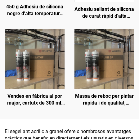
450 g Adhesiu de silicona
Adhesiu sellant de silicona
negre d'alta temperatura
de curat ràpid d'alta
1200, segellant de silicona
qualitat resistente als
resistent al calor
intempèries, neutre, d'ús
general, 100% de silicona
Vendes en fàbrica al por
Massa de reboc per pintar
major, cartutx de 300 ml,
ràpida i de qualitat,
adhesiu neutre
popular al mercat, sense
impermeable i resistent
contracció, sellant
als intempèries, silicó
siliconat
antimoquil per a la
El segellant acrílic a granel ofereix nombrosos avantatges
construcció
pràctics que beneficien directament els usuaris en diversos