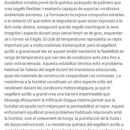
durabilitat notable prové de la química avançada de polímers que
crea segells flexibles i resistents capaços de suportar condicions
ambientals extremes. La formulació incorpora compostos estables
a la radiació UV que eviten la degradació quan estan exposats a la
llum solar directa, assegurant que els segells mantinguin la seva
integritat i aspecte durant anys sense tenyir-se de groc, esquerdar-
se o tornar-se fràgils. El cicle de temperatures representa un repte
important per a molts materials d'estanquitat, però el segellant
acrílic a granel excel·leix en aquest àmbit mantenint la flexibilitat en
rangs de temperatura que van des de condicions sota zero fins a
calor estival elevada. Aquesta estabilitat tèrmica evita el problema
habitual de fallada del segell durant les transicions estacionals,
quan els materials de construcció s'expandixen i es contreuen. La
resistència a la humitat constitueix un altre aspecte crític del
rendiment davant les condicions meteorològiques, ja que el
segellant acrílic a granel crea una barrera impermeable que
bloqueja eficaçment la infiltració d'aigua mentre permet que la
humitat atrapada surti mitjançant la permeabilitat al vapor. Aquest
enfocament equilibrat prevé problemes habituals relacionats amb
la humitat, com el creixement de fongs, la putrefacció de la fusta i
els danys estructurals. La resistència química del segellant acrílic a