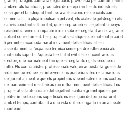
granel protegeix contra la degradació provocada per contaminants
ambientals habituals, productes de neteja i ambients industrials,
cosa que el fa adequat tant per a aplicacions residencials com
comercials. La pluja impulsada pel vent, els cicles de gel-desgel i els
canvis constants d'humitat, que comprometrien segellants menys
resistents, tenen un impacte mínim sobre el segellant acrílic a granel
aplicat correctament. Les propietats elàstiques del material ja curat
li permeten acomodar-se al moviment dels edificis, al seu
assentament i a l'expansió tèrmica sense perdre adherència als
materials suports. Aquesta flexibilitat evita les concentracions
d'esforç que normalment fan que els segllants rígids s'esquerdin i
fallin. Els contractistes professionals valoren aquesta llarguesa de
vida perquè redueix les intervencions posteriors i les reclamacions
de garantia, mentre que els propietaris s'benefacten de uns costos
de manteniment més baixos i un millor rendiment dels edificis. Les
propietats d'autocuració del segellant acrílic a granel ajuden que
petites imperfeccions superficials es resolguin de forma natural
amb el temps, contribuint a una vida útil prolongada i a un aspecte
mantenut.