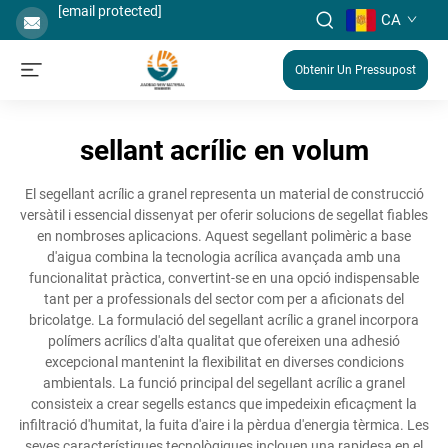
[email protected]
CA
Obtenir Un Pressupost
sellant acrílic en volum
El segellant acrílic a granel representa un material de construcció
versàtil i essencial dissenyat per oferir solucions de segellat fiables
en nombroses aplicacions. Aquest segellant polimèric a base
d'aigua combina la tecnologia acrílica avançada amb una
funcionalitat pràctica, convertint-se en una opció indispensable
tant per a professionals del sector com per a aficionats del
bricolatge. La formulació del segellant acrílic a granel incorpora
polímers acrílics d'alta qualitat que ofereixen una adhesió
excepcional mantenint la flexibilitat en diverses condicions
ambientals. La funció principal del segellant acrílic a granel
consisteix a crear segells estancs que impedeixin eficaçment la
infiltració d'humitat, la fuita d'aire i la pèrdua d'energia tèrmica. Les
seves característiques tecnològiques inclouen una rapidesa en el