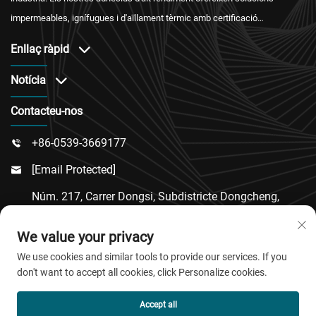
impermeables, ignífugues i d'aïllament tèrmic amb certificació
internacional i un servei postvenda fiable.
Enllaç ràpid
Notícia
Contacteu-nos
+86-0539-3669177

[email Protected]

Núm. 217, Carrer Dongsi, Subdistricte Dongcheng,
Comtat De Linqu, Ciutat De Weifang, Província De

We value your privacy
Shandong
We use cookies and similar tools to provide our services. If you
don't want to accept all cookies, click Personalize cookies.
Copyright © 2026 QingDao Jiaobao New Material Co.,Ltd.
Accept all
Tots els drets reservats.