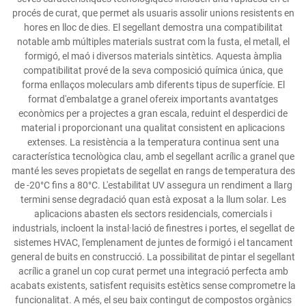
procés de curat, que permet als usuaris assolir unions resistents en
hores en lloc de dies. El segellant demostra una compatibilitat
notable amb múltiples materials sustrat com la fusta, el metall, el
formigó, el maó i diversos materials sintètics. Aquesta àmplia
compatibilitat prové de la seva composició química única, que
forma enllaços moleculars amb diferents tipus de superfície. El
format d'embalatge a granel ofereix importants avantatges
econòmics per a projectes a gran escala, reduint el desperdici de
material i proporcionant una qualitat consistent en aplicacions
extenses. La resistència a la temperatura continua sent una
característica tecnològica clau, amb el segellant acrílic a granel que
manté les seves propietats de segellat en rangs de temperatura des
de -20°C fins a 80°C. L'estabilitat UV assegura un rendiment a llarg
termini sense degradació quan està exposat a la llum solar. Les
aplicacions abasten els sectors residencials, comercials i
industrials, incloent la instal·lació de finestres i portes, el segellat de
sistemes HVAC, l'emplenament de juntes de formigó i el tancament
general de buits en construcció. La possibilitat de pintar el segellant
acrílic a granel un cop curat permet una integració perfecta amb
acabats existents, satisfent requisits estètics sense comprometre la
funcionalitat. A més, el seu baix contingut de compostos orgànics