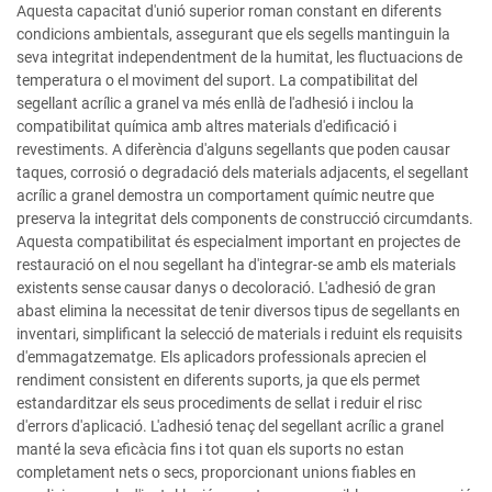
Aquesta capacitat d'unió superior roman constant en diferents
condicions ambientals, assegurant que els segells mantinguin la
seva integritat independentment de la humitat, les fluctuacions de
temperatura o el moviment del suport. La compatibilitat del
segellant acrílic a granel va més enllà de l'adhesió i inclou la
compatibilitat química amb altres materials d'edificació i
revestiments. A diferència d'alguns segellants que poden causar
taques, corrosió o degradació dels materials adjacents, el segellant
acrílic a granel demostra un comportament químic neutre que
preserva la integritat dels components de construcció circumdants.
Aquesta compatibilitat és especialment important en projectes de
restauració on el nou segellant ha d'integrar-se amb els materials
existents sense causar danys o decoloració. L'adhesió de gran
abast elimina la necessitat de tenir diversos tipus de segellants en
inventari, simplificant la selecció de materials i reduint els requisits
d'emmagatzematge. Els aplicadors professionals aprecien el
rendiment consistent en diferents suports, ja que els permet
estandarditzar els seus procediments de sellat i reduir el risc
d'errors d'aplicació. L'adhesió tenaç del segellant acrílic a granel
manté la seva eficàcia fins i tot quan els suports no estan
completament nets o secs, proporcionant unions fiables en