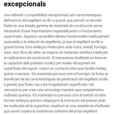
excepcionals
Una adhesió i compatibilitat excepcionals són característiques
definidores del segellant acrílic a granel, que permet un encolat
fiable en una àmplia gamma de materials de construcció sense
necessitat d'usar imprimacions especialitzades ni tractaments
superficials. Aquesta versatilitat elimina l'endevinalles habitualment
associada a la selecció de segellants, ja que el segellant acrílic a
granel forma forts enllaços moleculars amb fusta, metall, formigó,
maó, vinil, fibra de vidre i la majoria de materials sintètics habituals
en aplicacions de construcció. El mecanisme d'adhesió es basa en
la capacitat dels polímers acrílics per mullar eficaçment les
superfícies del suport, creant un contacte íntim que facilita l'enllaç
químic i mecànic. Els materials porosos com el formigó i la fusta se
beneficien de les característiques de penetració del segellant acrílic
a granel, que flueix cap a les irregularitats superficials i els
microporos per crear una ancoratge mecànic que complementa
l'adhesió química. Els materials no porosos com el metall i el vidre
formen enllaços químics mitjançant la interacció del polímer amb
les molècules de la superfície, resultant en una resistència d'adhesió
que sovint supera la resistència cohesiva del propi segellant.