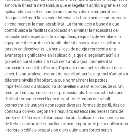
amplia la finestra de treball, ja que el segellant acrílic a granel es pot
aplicar eficaçment en condicions que van des de temperatures
fresques del matí fins a calor intensa a la tarda sense comprometre
el rendiment ni la maniobrabilitat. La formulació a base d'aigua
contribueix a la facilitat d'aplicació en eliminar la necessitat de
procediments especials de manipulació, requisits de ventilació o
equipament de protecció habitualment associats als segellants
basats en dissolvents. La senzillesa de neteja representa una
avantatge significativa en l'aplicació, ja que el segellant acrílic a
granel no curat s'elimina fàcilment amb aigua, permetent la
correcció immediata d'errors d'aplicació i una neteja eficient de les
eines. La naturalesa tolerant del segellant acrílic a granel s'adapta a
diferents nivells d'habilitat, ja que normalment les petites
imperfeccions d'aplicació s'autonivellen durant el procés de curat,
resultant en aparences llises i professionals. Les característiques
d'allisat romanen excel·lents durant tot el temps de treball,
permetent als usuaris aconseguir diverses formes de perfil, des de
còncau a convex, segons els requisits estètics i les necessitats de
rendiment. L'emissió d'olor baixa durant l'aplicació crea condicions
de treball confortables, particularment importants per a aplicacions
interiors o edificis ocupats on olors químiques fortes serien