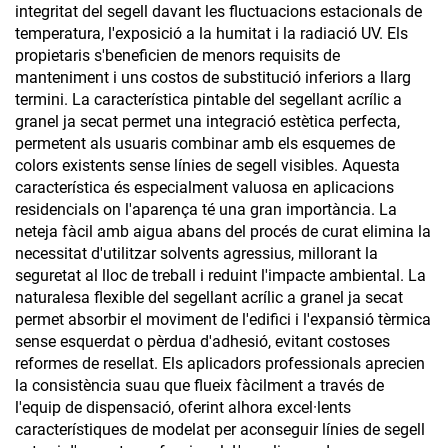
integritat del segell davant les fluctuacions estacionals de
temperatura, l'exposició a la humitat i la radiació UV. Els
propietaris s'beneficien de menors requisits de
manteniment i uns costos de substitució inferiors a llarg
termini. La característica pintable del segellant acrílic a
granel ja secat permet una integració estètica perfecta,
permetent als usuaris combinar amb els esquemes de
colors existents sense línies de segell visibles. Aquesta
característica és especialment valuosa en aplicacions
residencials on l'aparença té una gran importància. La
neteja fàcil amb aigua abans del procés de curat elimina la
necessitat d'utilitzar solvents agressius, millorant la
seguretat al lloc de treball i reduint l'impacte ambiental. La
naturalesa flexible del segellant acrílic a granel ja secat
permet absorbir el moviment de l'edifici i l'expansió tèrmica
sense esquerdat o pèrdua d'adhesió, evitant costoses
reformes de resellat. Els aplicadors professionals aprecien
la consistència suau que flueix fàcilment a través de
l'equip de dispensació, oferint alhora excel·lents
característiques de modelat per aconseguir línies de segell