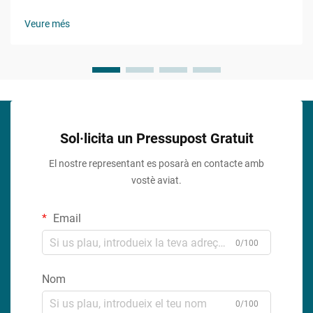
l'atractiu visual mentre s'assegura la funcionalitat s'ha
convertit en un aspecte cada cop més important. El sellant de
Veure més
silicona transparent representa una solució revolucionària
que...
Sol·licita un Pressupost Gratuit
El nostre representant es posarà en contacte amb
vostè aviat.
Email
0/100
Nom
0/100