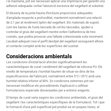
i la maóneria, pot ser necessari aplicar una imprimació per garantir una
adhesió adequada i evitar l'absorció excesiva del segellant al substrat.
El disseny de la junta hauria d'incloure proporcions adequades
d'amplada respecte a profunditat, mantenint normalment una relació
de 2:1 per al rendiment òptim del segellant. Els materials de suport,
com les barres de fusta tancada de cel·les tancades, ajuden a
controlar el gruix del segellant mentre eviten l'adherència de tres
costats, que podria provocar una fallada cohesionada sota moviment.
L'acabat adequat crea el perfil desitjat del segellant assegurant alhora
el contacte complet amb les superfícies del sustrat.
Consideracions ambientals
Les condicions d'instal·lació afecten significativament les
característiques de curat i rendiment del segellant de silicona PU. Els
nivells de temperatura i humitat haurien de situar-se dins de les
especificacions del fabricant, normalment entre 5°C i 35°C amb una
humitat relativa inferior al 80%. En condicions extremes pot ser
necessari modificar els procediments d'aplicació o utilitzar
formulacions especials dissenyades per a entorns exigents.
El temps de curat varia segons les condicions ambientals, el gruix del
segellant i les característiques específiques de la formulació. Tot i que
la formació d'una pell superficial pot produir-se en poques hores, el