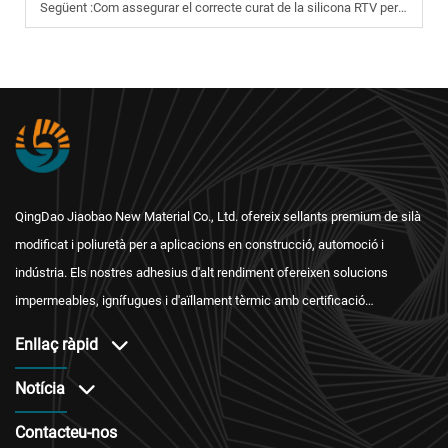
Següent :
Com assegurar el correcte curat de la silicona RTV per a una màxima resistència?
QingDao Jiaobao New Material Co., Ltd. ofereix sellants premium de silà
modificat i poliuretà per a aplicacions en construcció, automoció i
indústria. Els nostres adhesius d'alt rendiment ofereixen solucions
impermeables, ignífugues i d'aïllament tèrmic amb certificació
internacional i un servei postvenda fiable.
Enllaç ràpid
Notícia
Contacteu-nos