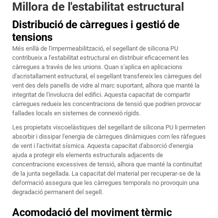
Millora de l'estabilitat estructural
Distribució de càrregues i gestió de
tensions
Més enllà de l'impermeabilització, el segellant de silicona PU
contribueix a l'estabilitat estructural en distribuir eficacement les
càrregues a través de les unions. Quan s'aplica en aplicacions
d'acristallament estructural, el segellant transfereix les càrregues del
vent des dels panells de vidre al marc suportant, alhora que manté la
integritat de l'involucra del edifici. Aquesta capacitat de compartir
càrregues redueix les concentracions de tensió que podrien provocar
fallades locals en sistemes de connexió rígids.
Les propietats viscoelàstiques del segellant de silicona PU li permeten
absorbir i dissipar l'energia de càrregues dinàmiques com les ràfegues
de vent i l'activitat sísmica. Aquesta capacitat d'absorció d'energia
ajuda a protegir els elements estructurals adjacents de
concentracions excessives de tensió, alhora que manté la continuïtat
de la junta segellada. La capacitat del material per recuperar-se de la
deformació assegura que les càrregues temporals no provoquin una
degradació permanent del segell.
Acomodació del moviment tèrmic