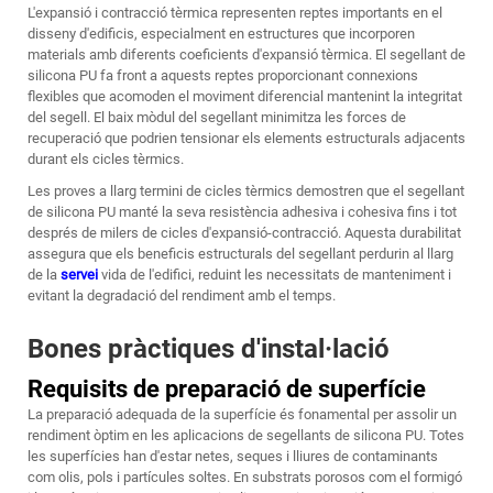
L'expansió i contracció tèrmica representen reptes importants en el
disseny d'edificis, especialment en estructures que incorporen
materials amb diferents coeficients d'expansió tèrmica. El segellant de
silicona PU fa front a aquests reptes proporcionant connexions
flexibles que acomoden el moviment diferencial mantenint la integritat
del segell. El baix mòdul del segellant minimitza les forces de
recuperació que podrien tensionar els elements estructurals adjacents
durant els cicles tèrmics.
Les proves a llarg termini de cicles tèrmics demostren que el segellant
de silicona PU manté la seva resistència adhesiva i cohesiva fins i tot
després de milers de cicles d'expansió-contracció. Aquesta durabilitat
assegura que els beneficis estructurals del segellant perdurin al llarg
de la
servei
vida de l'edifici, reduint les necessitats de manteniment i
evitant la degradació del rendiment amb el temps.
Bones pràctiques d'instal·lació
Requisits de preparació de superfície
La preparació adequada de la superfície és fonamental per assolir un
rendiment òptim en les aplicacions de segellants de silicona PU. Totes
les superfícies han d'estar netes, seques i lliures de contaminants
com olis, pols i partícules soltes. En substrats porosos com el formigó