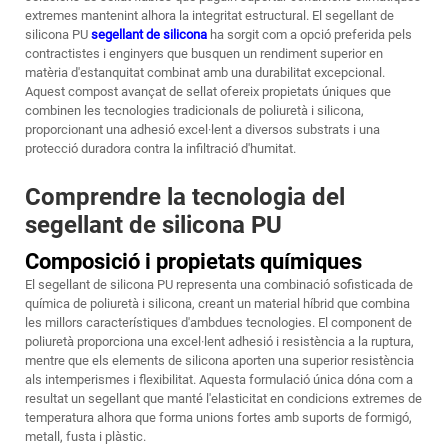
extremes mantenint alhora la integritat estructural. El segellant de
silicona PU
segellant de silicona
ha sorgit com a opció preferida pels
contractistes i enginyers que busquen un rendiment superior en
matèria d'estanquitat combinat amb una durabilitat excepcional.
Aquest compost avançat de sellat ofereix propietats úniques que
combinen les tecnologies tradicionals de poliuretà i silicona,
proporcionant una adhesió excel·lent a diversos substrats i una
protecció duradora contra la infiltració d'humitat.
Comprendre la tecnologia del
segellant de silicona PU
Composició i propietats químiques
El segellant de silicona PU representa una combinació sofisticada de
química de poliuretà i silicona, creant un material híbrid que combina
les millors característiques d'ambdues tecnologies. El component de
poliuretà proporciona una excel·lent adhesió i resistència a la ruptura,
mentre que els elements de silicona aporten una superior resistència
als intemperismes i flexibilitat. Aquesta formulació única dóna com a
resultat un segellant que manté l'elasticitat en condicions extremes de
temperatura alhora que forma unions fortes amb suports de formigó,
metall, fusta i plàstic.