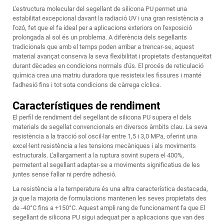
L'estructura molecular del segellant de silicona PU permet una
estabilitat excepcional davant la radiació UV i una gran resistència a
l'ozó, fet que el fa ideal per a aplicacions exteriors on l'exposició
prolongada al sol és un problema. A diferència dels segellants
tradicionals que amb el temps poden arribar a trencar-se, aquest
material avançat conserva la seva flexibilitat i propietats d'estanqueïtat
durant dècades en condicions normals d'ús. El procés de reticulació
química crea una matriu duradora que resisteix les fissures i manté
l'adhesió fins i tot sota condicions de càrrega cíclica.
Característiques de rendiment
El perfil de rendiment del segellant de silicona PU supera el dels
materials de segellat convencionals en diversos àmbits clau. La seva
resistència a la tracció sol oscil·lar entre 1,5 i 3,0 MPa, oferint una
excel·lent resistència a les tensions mecàniques i als moviments
estructurals. L'allargament a la ruptura sovint supera el 400%,
permetent al segellant adaptar-se a moviments significatius de les
juntes sense fallar ni perdre adhesió.
La resistència a la temperatura és una altra característica destacada,
ja que la majoria de formulacions mantenen les seves propietats des
de -40°C fins a +150°C. Aquest ampli rang de funcionament fa que
El
segellant de silicona PU
sigui adequat per a aplicacions que van des