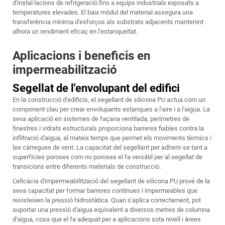
d'instal·lacions de refrigeració fins a equips industrials exposats a
temperatures elevades. El baix mòdul del material assegura una
transferència mínima d'esforços als substrats adjacents mantenint
alhora un rendiment eficaç en l'estanqueïtat.
Aplicacions i beneficis en
impermeabilització
Segellat de l'envolupant del edifici
En la construcció d'edificis, el segellant de silicona PU actua com un
component clau per crear envolupants estanques a l'aire i a l'aigua. La
seva aplicació en sistemes de façana ventilada, perímetres de
finestres i vidrats estructurals proporciona barreres fiables contra la
infiltració d'aigua, al mateix temps que permet els moviments tèrmics i
les càrregues de vent. La capacitat del segellant per adherir-se tant a
superfícies poroses com no poroses el fa versàtil per al segellat de
transicions entre diferents materials de construcció.
L'eficàcia d'impermeabilització del segellant de silicona PU prové de la
seva capacitat per formar barreres contínues i impermeables que
resisteixen la pressió hidrostàtica. Quan s'aplica correctament, pot
suportar una pressió d'aigua equivalent a diversos metres de columna
d'aigua, cosa que el fa adequat per a aplicacions sota nivell i àrees