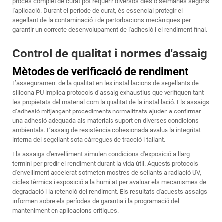
procés complet de curat pot requerir diversos dies o setmanes segons
l'aplicació. Durant el període de curat, és essencial protegir el
segellant de la contaminació i de pertorbacions mecàniques per
garantir un correcte desenvolupament de l'adhesió i el rendiment final.
Control de qualitat i normes d'assaig
Mètodes de verificació de rendiment
L’assegurament de la qualitat en les instal·lacions de segellants de
silicona PU implica protocols d’assaig exhaustius que verifiquen tant
les propietats del material com la qualitat de la instal·lació. Els assaigs
d’adhesió mitjançant procediments normalitzats ajuden a confirmar
una adhesió adequada als materials suport en diverses condicions
ambientals. L’assaig de resistència cohesionada avalua la integritat
interna del segellant sota càrregues de tracció i tallant.
Els assaigs d'envelliment simulen condicions d'exposició a llarg
termini per predir el rendiment durant la vida útil. Aquests protocols
d'envelliment accelerat sotmeten mostres de sellants a radiació UV,
cicles tèrmics i exposició a la humitat per avaluar els mecanismes de
degradació i la retenció del rendiment. Els resultats d'aquests assaigs
informen sobre els períodes de garantia i la programació del
manteniment en aplicacions crítiques.