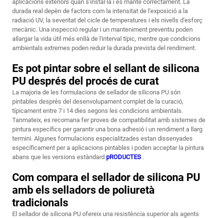
aplicacions exteriors quan s'instal·la i es manté correctament. La
durada real depèn de factors com la intensitat de l'exposició a la
radiació UV, la severitat del cicle de temperatures i els nivells d'esforç
mecànic. Una inspecció regular i un manteniment preventiu poden
allargar la vida útil més enllà de l'interval típic, mentre que condicions
ambientals extremes poden reduir la durada prevista del rendiment.
Es pot pintar sobre el sellant de silicona
PU després del procés de curat
La majoria de les formulacions de sellador de silicona PU són
pintables després del desenvolupament complet de la curació,
típicament entre 7 i 14 dies segons les condicions ambientals.
Tanmateix, es recomana fer proves de compatibilitat amb sistemes de
pintura específics per garantir una bona adhesió i un rendiment a llarg
termini. Algunes formulacions especialitzades estan dissenyades
específicament per a aplicacions pintables i poden acceptar la pintura
abans que les versions estàndard
pRODUCTES
.
Com compara el sellador de silicona PU
amb els selladors de poliuretà
tradicionals
El sellador de silicona PU ofereix una resistència superior als agents