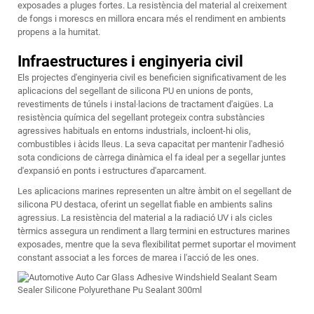
exposades a pluges fortes. La resistència del material al creixement
de fongs i morescs en millora encara més el rendiment en ambients
propens a la humitat.
Infraestructures i enginyeria civil
Els projectes d'enginyeria civil es beneficien significativament de les
aplicacions del segellant de silicona PU en unions de ponts,
revestiments de túnels i instal·lacions de tractament d'aigües. La
resistència química del segellant protegeix contra substàncies
agressives habituals en entorns industrials, incloent-hi olis,
combustibles i àcids lleus. La seva capacitat per mantenir l'adhesió
sota condicions de càrrega dinàmica el fa ideal per a segellar juntes
d'expansió en ponts i estructures d'aparcament.
Les aplicacions marines representen un altre àmbit on el segellant de
silicona PU destaca, oferint un segellat fiable en ambients salins
agressius. La resistència del material a la radiació UV i als cicles
tèrmics assegura un rendiment a llarg termini en estructures marines
exposades, mentre que la seva flexibilitat permet suportar el moviment
constant associat a les forces de marea i l'acció de les ones.