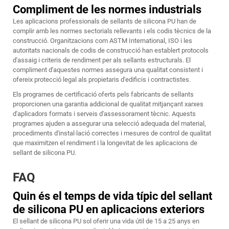
Compliment de les normes industrials
Les aplicacions professionals de sellants de silicona PU han de
complir amb les normes sectorials rellevants i els codis tècnics de la
construcció. Organitzacions com ASTM International, ISO i les
autoritats nacionals de codis de construcció han establert protocols
d'assaig i criteris de rendiment per als sellants estructurals. El
compliment d'aquestes normes assegura una qualitat consistent i
ofereix protecció legal als propietaris d'edificis i contractistes.
Els programes de certificació oferts pels fabricants de sellants
proporcionen una garantia addicional de qualitat mitjançant xarxes
d'aplicadors formats i serveis d'assessorament tècnic. Aquests
programes ajuden a assegurar una selecció adequada del material,
procediments d'instal·lació correctes i mesures de control de qualitat
que maximitzen el rendiment i la longevitat de les aplicacions de
sellant de silicona PU.
FAQ
Quin és el temps de vida típic del sellant
de silicona PU en aplicacions exteriors
El sellant de silicona PU sol oferir una vida útil de 15 a 25 anys en