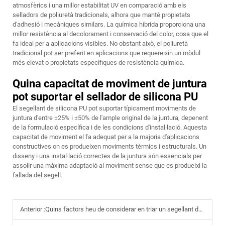
atmosfèrics i una millor estabilitat UV en comparació amb els
selladors de poliuretà tradicionals, alhora que manté propietats
d'adhesió i mecàniques similars. La química híbrida proporciona una
millor resistència al decolorament i conservació del color, cosa que el
fa ideal per a aplicacions visibles. No obstant això, el poliuretà
tradicional pot ser preferit en aplicacions que requereixin un mòdul
més elevat o propietats específiques de resistència química.
Quina capacitat de moviment de juntura
pot suportar el sellador de silicona PU
El segellant de silicona PU pot suportar típicament moviments de
juntura d'entre ±25% i ±50% de l'ample original de la juntura, depenent
de la formulació específica i de les condicions d'instal·lació. Aquesta
capacitat de moviment el fa adequat per a la majoria d'aplicacions
constructives on es produeixen moviments tèrmics i estructurals. Un
disseny i una instal·lació correctes de la juntura són essencials per
assolir una màxima adaptació al moviment sense que es produeixi la
fallada del segell.
Anterior :
Quins factors heu de considerar en triar un segellant de silicona?