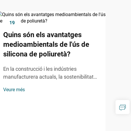
19
1
Dec
De
Quins són els avantatges
medioambientals de l'ús de
silicona de poliuretà?
En la construcció i les indústries
manufacturera actuals, la sostenibilitat
ambiental s'ha convertit en un factor clau
Veure més
en la selecció de materials. El segellant
de poliuretà destaca com una solució
ecològica que ofereix nombrosos
beneficis mediambientals mentre
Per
manté...