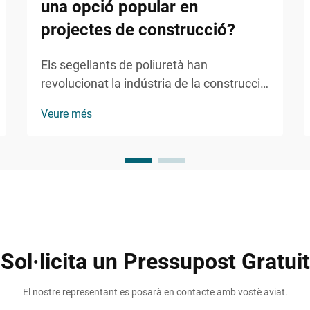
una opció popular en
projectes de construcció?
Els segellants de poliuretà han
revolucionat la indústria de la construcció
gràcies a la seva excepcional durabilitat,
Veure més
flexibilitat i capacitat d'estanquitat.
Aquestes solucions adhesives
avançades ofereixen un rendiment
superior en una àmplia gamma
d'aplicacions, des de...
Sol·licita un Pressupost Gratuit
El nostre representant es posarà en contacte amb vostè aviat.