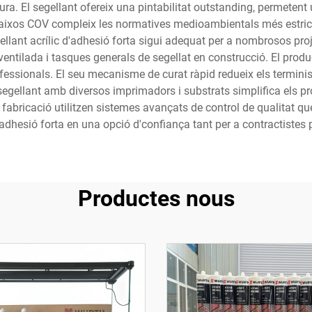
ura. El segellant ofereix una pintabilitat outstanding, permeten
baixos COV compleix les normatives medioambientals més estrict
gellant acrílic d'adhesió forta sigui adequat per a nombrosos proje
ventilada i tasques generals de segellat en construcció. El produ
essionals. El seu mecanisme de curat ràpid redueix els terminis
segellant amb diversos imprimadors i substrats simplifica els pr
e fabricació utilitzen sistemes avançats de control de qualitat qu
c d'adhesió forta en una opció d'confiança tant per a contractistes
Productes nous