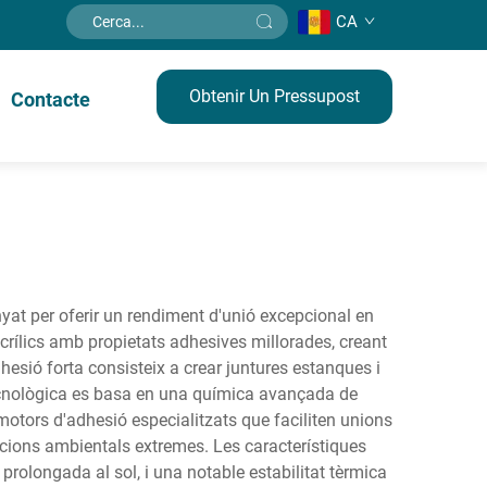
CA
Obtenir Un Pressupost
Contacte
nyat per oferir un rendiment d'unió excepcional en
acrílics amb propietats adhesives millorades, creant
dhesió forta consisteix a crear juntures estanques i
 tecnològica es basa en una química avançada de
motors d'adhesió especialitzats que faciliten unions
icions ambientals extremes. Les característiques
prolongada al sol, i una notable estabilitat tèrmica