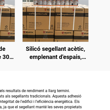
de
Silicó segellant acètic,
e 300
emplenant d'espais,
tic,
impermeable, adhesiu
t
de silicona per a vidre i
aluminia, OEM
disponible
els resultats de rendiment a llarg termini.
ats als segellants tradicionals. Aquesta adhesió
ritat de l'edifici i l'eficiència energètica. Els
a, ja que el segellant manté les seves propietats