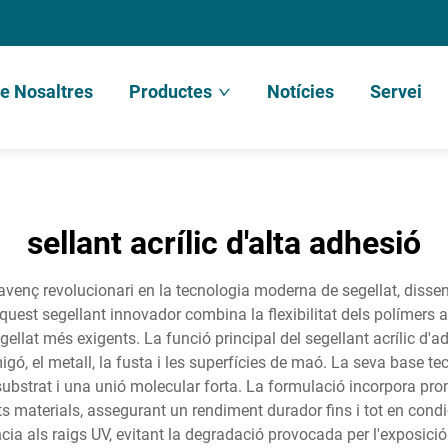
e Nosaltres
Productes
Notícies
Servei
sellant acrílic d'alta adhesió
n avenç revolucionari en la tecnologia moderna de segellat, disse
Aquest segellant innovador combina la flexibilitat dels polímers 
gellat més exigents. La funció principal del segellant acrílic d'a
igó, el metall, la fusta i les superfícies de maó. La seva base
ubstrat i una unió molecular forta. La formulació incorpora pro
 materials, assegurant un rendiment durador fins i tot en cond
cia als raigs UV, evitant la degradació provocada per l'exposició 