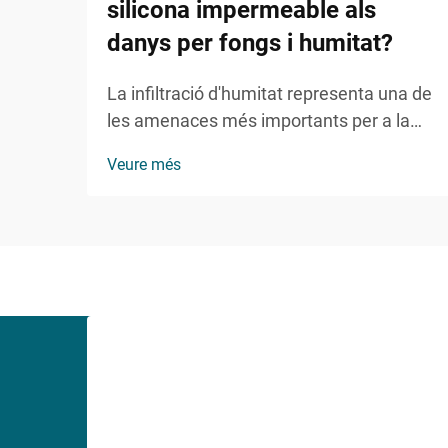
silicona impermeable als
danys per fongs i humitat?
La infiltració d'humitat representa una de
les amenaces més importants per a la
integritat dels edificis, provocant danys
Veure més
estructurals, riscos per a la salut i
reparacions costoses. Els constructors
professionals i els gestors de facilities
recorren cada cop més a solucions
avançades d'estanquitat per...