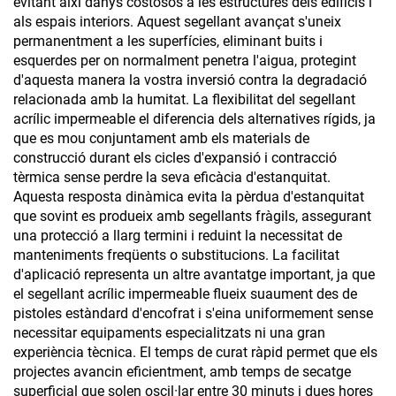
evitant així danys costosos a les estructures dels edificis i
als espais interiors. Aquest segellant avançat s'uneix
permanentment a les superfícies, eliminant buits i
esquerdes per on normalment penetra l'aigua, protegint
d'aquesta manera la vostra inversió contra la degradació
relacionada amb la humitat. La flexibilitat del segellant
acrílic impermeable el diferencia dels alternatives rígids, ja
que es mou conjuntament amb els materials de
construcció durant els cicles d'expansió i contracció
tèrmica sense perdre la seva eficàcia d'estanquitat.
Aquesta resposta dinàmica evita la pèrdua d'estanquitat
que sovint es produeix amb segellants fràgils, assegurant
una protecció a llarg termini i reduint la necessitat de
manteniments freqüents o substitucions. La facilitat
d'aplicació representa un altre avantatge important, ja que
el segellant acrílic impermeable flueix suaument des de
pistoles estàndard d'encofrat i s'eina uniformement sense
necessitar equipaments especialitzats ni una gran
experiència tècnica. El temps de curat ràpid permet que els
projectes avancin eficientment, amb temps de secatge
superficial que solen oscil·lar entre 30 minuts i dues hores