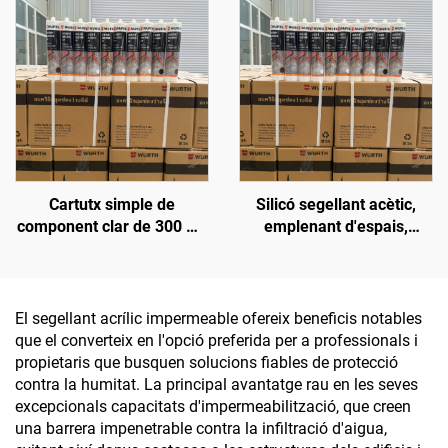
silicona poliuretànic Pu
filtracions en claraboïgues
300 ml
de caixa, goma per a
parabrisa del davant
Cartutx simple de
Silicó segellant acètic,
component clar de 300 ml,
emplenant d'espais,
envàs de plàstic, silicó
impermeable, adhesiu de
segellant
silicona per a vidre i
aluminia, OEM disponible
El segellant acrílic impermeable ofereix beneficis notables
que el converteix en l'opció preferida per a professionals i
propietaris que busquen solucions fiables de protecció
contra la humitat. La principal avantatge rau en les seves
excepcionals capacitats d'impermeabilització, que creen
una barrera impenetrable contra la infiltració d'aigua,