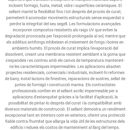
incloent formigó, fusta, metall, vidre i superfícies ceràmiques. El
sellant manté la flexibilitat fins i tot després del procés de curat,
permetent-li acomodar moviments estructurals sense esquerdat o
perdre la integritat del seu segell. Les formulacions avançades
incorporen compostos resistents als raigs UV que eviten la
degradació provocada per l'exposició prolongada al sol, mentre que
els additius antifongs inhibeixen el creixement de fongs i boires en
ambients humits. El procés de curat implica l'evaporació del
dissolvent, creant una membrana resistent semblant a la goma que
s'expandeix i es contreu amb els canvis de temperatura mantenint-
ne les característiques impermeables. Les aplicacions abasten
projectes residencials, comercials i industrials, incloent-hi reformes
de bany, instal·lacions de finestres, reparacions de sostres, sellat de
juntes de formigó i construcció marina. Els contractistes
professionals confien en el sellant acrílic impermeable per a
aplicacions d'estanquitat gràcies a la facilitat d'aplicació, la
possibilitat de pintar-lo després del curat i la compatibilitat amb
diversos materials de construcció. El sellant demostra un rendiment
excepcional tant en interiors com en exteriors, oferint una protecció
fiable contra l'humitat que allarga la vida útil de les estructures dels
edificis i redueix els costos de manteniment al llarg del temps.