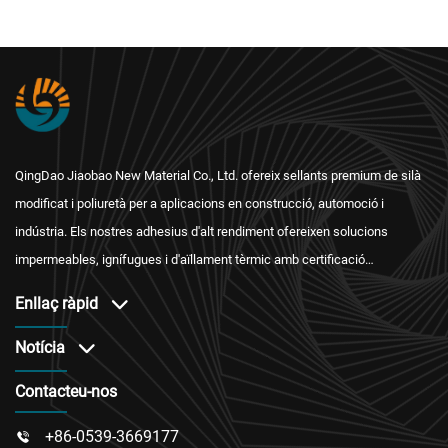
QingDao Jiaobao New Material Co., Ltd. ofereix sellants premium de silà
modificat i poliuretà per a aplicacions en construcció, automoció i
indústria. Els nostres adhesius d'alt rendiment ofereixen solucions
impermeables, ignífugues i d'aïllament tèrmic amb certificació
internacional i un servei postvenda fiable.
Enllaç ràpid
Notícia
Contacteu-nos
+86-0539-3669177
