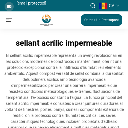
[email protected]
CA
Obtenir Un Pressupost
sellant acrílic impermeable
El sellant acrílic impermeable representa un avenç revolucionari en
les solucions modernes de construcció i manteniment, oferint una
protecció excepcional contra la infiltració d'humitat i els elements
ambientals. Aquest compost versàtil de sellat combina la durabilitat
dels polímers acrílics amb tecnologia avançada
d'impermeabilització per crear una barrera impermeable que
resisteix condicions meteorològiques extremes, fluctuacions de
temperatura i l'exposició constant a l'aigua. La funció principal del
sellant acrílic impermeable consisteix a crear juntures duradores al
voltant de finestres, portes, banys, cuines i components exteriors de
l'edifici on la protecció contra l'humitat és crítica. Les seves
característiques tecnològiques inclouen propietats d'adhesió
superiors que s'uneixen eficaçment a múltiples materials suport,