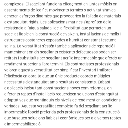
complexos. El segellant funciona eficaçment en juntes mòbils on
assentaments de l'edifici, moviments tèrmics o activitat sísmica
generen esforços dinàmics que provocarien la fallada de materials
d'estanquitat rígids. Les aplicacions marines s'aprofiten de la
resistència a l'aigua salada i de la flexibilitat que permeten un
segellat fiable en la construcció de vaixells, instal·lacions de molls i
estructures costaneres exposades a humitat constant i escuma
salina. La versatilitat s'estén també a aplicacions de reparació i
manteniment on els segellants existents defectuosos poden ser
retirats i substituïts per segellant acrílic impermeable que ofereix un
rendiment superior a llarg termini. Els contractistes professionals
valoren aquesta versatilitat per simplificar l'inventari i millorar
l'eficiència en obra, ja que un únic producte cobreix múltiples
necessitats d'estanquitat amb resultats consistents. L'abast
d'aplicació inclou tant construccions noves com reformes, on
diferents reptes d'instal·lació requereixen solucions d'estanquitat
adaptatives que mantinguin els nivells de rendiment en condicions
variades. Aquesta versatilitat completa fa del segellant acrílic
impermeable l'opció preferida pels professionals de la construcció
que busquen solucions fiables i econòmiques per a diversos reptes
d'impermeabilització.