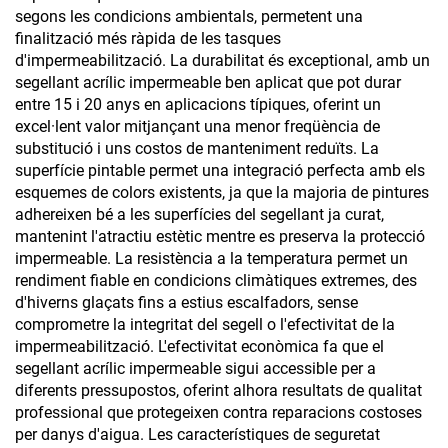
segons les condicions ambientals, permetent una
finalització més ràpida de les tasques
d'impermeabilització. La durabilitat és exceptional, amb un
segellant acrílic impermeable ben aplicat que pot durar
entre 15 i 20 anys en aplicacions típiques, oferint un
excel·lent valor mitjançant una menor freqüència de
substitució i uns costos de manteniment reduïts. La
superfície pintable permet una integració perfecta amb els
esquemes de colors existents, ja que la majoria de pintures
adhereixen bé a les superfícies del segellant ja curat,
mantenint l'atractiu estètic mentre es preserva la protecció
impermeable. La resistència a la temperatura permet un
rendiment fiable en condicions climàtiques extremes, des
d'hiverns glaçats fins a estius escalfadors, sense
comprometre la integritat del segell o l'efectivitat de la
impermeabilització. L'efectivitat econòmica fa que el
segellant acrílic impermeable sigui accessible per a
diferents pressupostos, oferint alhora resultats de qualitat
professional que protegeixen contra reparacions costoses
per danys d'aigua. Les característiques de seguretat