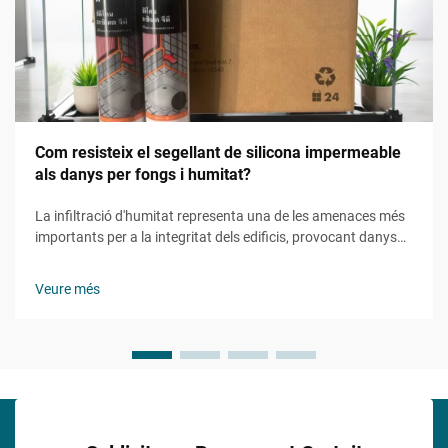
Com resisteix el segellant de silicona impermeable
als danys per fongs i humitat?
La infiltració d'humitat representa una de les amenaces més
importants per a la integritat dels edificis, provocant danys
estructurals, riscos per a la salut i reparacions costoses. Els
constructors professionals i els gestors de facilities recorren
Veure més
cada cop més a solucions avançades d'estanquitat per...