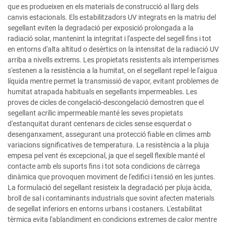
que es produeixen en els materials de construcció al llarg dels
canvis estacionals. Els estabilitzadors UV integrats en la matriu del
segellant eviten la degradació per exposició prolongada a la
radiació solar, mantenint la integritat i l'aspecte del segell fins i tot
en entorns d'alta altitud o desèrtics on la intensitat de la radiació UV
arriba a nivells extrems. Les propietats resistents als intemperismes
s'estenen a la resistència a la humitat, on el segellant repel·le l'aigua
líquida mentre permet la transmissió de vapor, evitant problemes de
humitat atrapada habituals en segellants impermeables. Les
proves de cicles de congelació-descongelació demostren que el
segellant acrílic impermeable manté les seves propietats
d'estanquitat durant centenars de cicles sense esquerdat o
desenganxament, assegurant una protecció fiable en climes amb
variacions significatives de temperatura. La resistència a la pluja
empesa pel vent és excepcional, ja que el segell flexible manté el
contacte amb els suports fins i tot sota condicions de càrrega
dinàmica que provoquen moviment de l'edifici i tensió en les juntes.
La formulació del segellant resisteix la degradació per pluja àcida,
broll de sal i contaminants industrials que sovint afecten materials
de segellat inferiors en entorns urbans i costaners. L'estabilitat
tèrmica evita l'ablandiment en condicions extremes de calor mentre