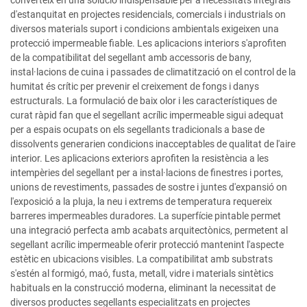
converteix en una solució indispensable per a necessitats integrals
d'estanquitat en projectes residencials, comercials i industrials on
diversos materials suport i condicions ambientals exigeixen una
protecció impermeable fiable. Les aplicacions interiors s'aprofiten
de la compatibilitat del segellant amb accessoris de bany,
instal·lacions de cuina i passades de climatització on el control de la
humitat és crític per prevenir el creixement de fongs i danys
estructurals. La formulació de baix olor i les característiques de
curat ràpid fan que el segellant acrílic impermeable sigui adequat
per a espais ocupats on els segellants tradicionals a base de
dissolvents generarien condicions inacceptables de qualitat de l'aire
interior. Les aplicacions exteriors aprofiten la resistència a les
intempèries del segellant per a instal·lacions de finestres i portes,
unions de revestiments, passades de sostre i juntes d'expansió on
l'exposició a la pluja, la neu i extrems de temperatura requereix
barreres impermeables duradores. La superfície pintable permet
una integració perfecta amb acabats arquitectònics, permetent al
segellant acrílic impermeable oferir protecció mantenint l'aspecte
estètic en ubicacions visibles. La compatibilitat amb substrats
s'estén al formigó, maó, fusta, metall, vidre i materials sintètics
habituals en la construcció moderna, eliminant la necessitat de
diversos productes segellants especialitzats en projectes