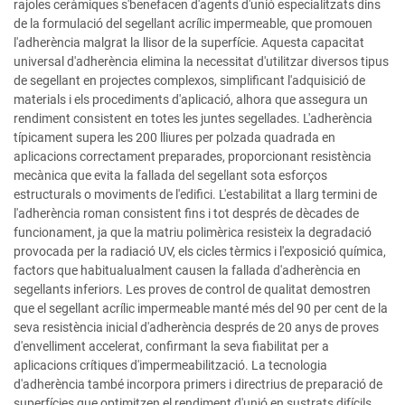
rajoles ceràmiques s'benefacen d'agents d'unió especialitzats dins
de la formulació del segellant acrílic impermeable, que promouen
l'adherència malgrat la llisor de la superfície. Aquesta capacitat
universal d'adherència elimina la necessitat d'utilitzar diversos tipus
de segellant en projectes complexos, simplificant l'adquisició de
materials i els procediments d'aplicació, alhora que assegura un
rendiment consistent en totes les juntes segellades. L'adherència
típicament supera les 200 lliures per polzada quadrada en
aplicacions correctament preparades, proporcionant resistència
mecànica que evita la fallada del segellant sota esforços
estructurals o moviments de l'edifici. L'estabilitat a llarg termini de
l'adherència roman consistent fins i tot després de dècades de
funcionament, ja que la matriu polimèrica resisteix la degradació
provocada per la radiació UV, els cicles tèrmics i l'exposició química,
factors que habitualualment causen la fallada d'adherència en
segellants inferiors. Les proves de control de qualitat demostren
que el segellant acrílic impermeable manté més del 90 per cent de la
seva resistència inicial d'adherència després de 20 anys de proves
d'envelliment accelerat, confirmant la seva fiabilitat per a
aplicacions crítiques d'impermeabilització. La tecnologia
d'adherència també incorpora primers i directrius de preparació de
superfícies que optimitzen el rendiment d'unió en sustrats difícils,