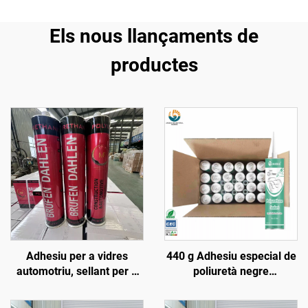
Els nous llançaments de
productes
Adhesiu per a vidres
440 g Adhesiu especial de
automotriu, sellant per a
poliuretà negre
parabrisa, segellador de
impermeable per a sostres
juntures, sellant de
de cotxe, reparació de