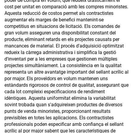
poder de compra en volum, que redueix dràsticament el
cost per unitat en comparació amb les compres minoristes.
Aquesta reducció de costos permet als contractistes
augmentar els marges de benefici mantenint-se
competitius en situacions de licitació. Els comandes de
gran volum asseguren una disponibilitat constant del
producte, eliminant retards en els projectes causats per
mancances de material. El procés d'adquisició optimitzat
redueix la càrrega administrativa i simplifica la gestió
d'inventari per a les empreses que gestionen múltiples
projectes simultàniament. La consistència en la qualitat
representa un altre avantatge important del sellant acrílic al
por major. Els proveïdors en volum mantenen uns
estàndards rigorosos de control de qualitat, assegurant que
cada lot compleixi especificacions de rendiment
idèntiques. Aquesta uniformitat elimina la variabilitat
sovint trobada quan s'adquireixen productes de diversos
punts de venda minoristes, proporcionant resultats
previsibles en totes les aplicacions. Els contractistes
professionals poden especificar amb confiança el sellant
acrílic al por major sabent que les característiques de