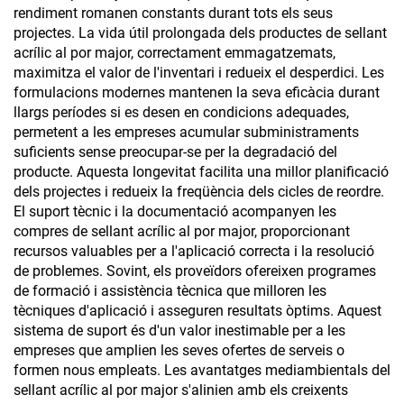
rendiment romanen constants durant tots els seus
projectes. La vida útil prolongada dels productes de sellant
acrílic al por major, correctament emmagatzemats,
maximitza el valor de l'inventari i redueix el desperdici. Les
formulacions modernes mantenen la seva eficàcia durant
llargs períodes si es desen en condicions adequades,
permetent a les empreses acumular subministraments
suficients sense preocupar-se per la degradació del
producte. Aquesta longevitat facilita una millor planificació
dels projectes i redueix la freqüència dels cicles de reordre.
El suport tècnic i la documentació acompanyen les
compres de sellant acrílic al por major, proporcionant
recursos valuables per a l'aplicació correcta i la resolució
de problemes. Sovint, els proveïdors ofereixen programes
de formació i assistència tècnica que milloren les
tècniques d'aplicació i asseguren resultats òptims. Aquest
sistema de suport és d'un valor inestimable per a les
empreses que amplien les seves ofertes de serveis o
formen nous empleats. Les avantatges mediambientals del
sellant acrílic al por major s'alinien amb els creixents