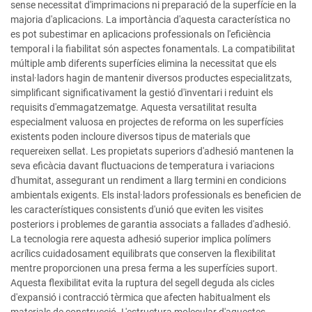
sense necessitat d'imprimacions ni preparació de la superfície en la
majoria d'aplicacions. La importància d'aquesta característica no
es pot subestimar en aplicacions professionals on l'eficiència
temporal i la fiabilitat són aspectes fonamentals. La compatibilitat
múltiple amb diferents superfícies elimina la necessitat que els
instal·ladors hagin de mantenir diversos productes especialitzats,
simplificant significativament la gestió d'inventari i reduint els
requisits d'emmagatzematge. Aquesta versatilitat resulta
especialment valuosa en projectes de reforma on les superfícies
existents poden incloure diversos tipus de materials que
requereixen sellat. Les propietats superiors d'adhesió mantenen la
seva eficàcia davant fluctuacions de temperatura i variacions
d'humitat, assegurant un rendiment a llarg termini en condicions
ambientals exigents. Els instal·ladors professionals es beneficien de
les característiques consistents d'unió que eviten les visites
posteriors i problemes de garantia associats a fallades d'adhesió.
La tecnologia rere aquesta adhesió superior implica polímers
acrílics cuidadosament equilibrats que conserven la flexibilitat
mentre proporcionen una presa ferma a les superfícies suport.
Aquesta flexibilitat evita la ruptura del segell deguda als cicles
d'expansió i contracció tèrmica que afecten habitualment els