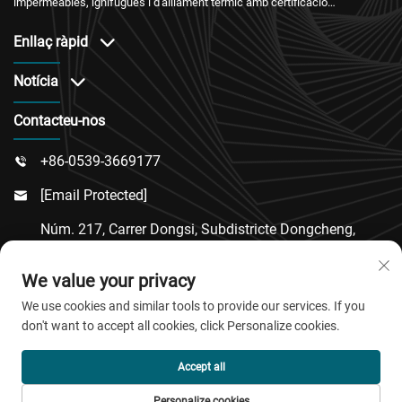
impermeables, ignífugues i d'aïllament tèrmic amb certificació
internacional i un servei postvenda fiable.
Enllaç ràpid
Notícia
Contacteu-nos
+86-0539-3669177

[email Protected]

Núm. 217, Carrer Dongsi, Subdistricte Dongcheng,
Comtat De Linqu, Ciutat De Weifang, Província De

We value your privacy
Shandong
We use cookies and similar tools to provide our services. If you
don't want to accept all cookies, click Personalize cookies.
Copyright © 2026 QingDao Jiaobao New Material Co.,Ltd.
Accept all
Tots els drets reservats.
Personalize cookies