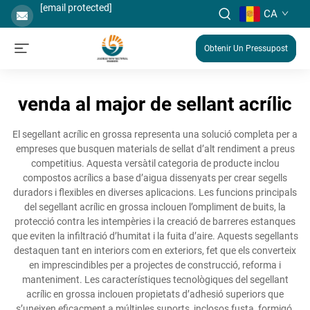
[email protected]
CA
Obtenir Un Pressupost
venda al major de sellant acrílic
El segellant acrílic en grossa representa una solució completa per a
empreses que busquen materials de sellat d’alt rendiment a preus
competitius. Aquesta versàtil categoria de producte inclou
compostos acrílics a base d’aigua dissenyats per crear segells
duradors i flexibles en diverses aplicacions. Les funcions principals
del segellant acrílic en grossa inclouen l’ompliment de buits, la
protecció contra les intempèries i la creació de barreres estanques
que eviten la infiltració d’humitat i la fuita d’aire. Aquests segellants
destaquen tant en interiors com en exteriors, fet que els converteix
en imprescindibles per a projectes de construcció, reforma i
manteniment. Les característiques tecnològiques del segellant
acrílic en grossa inclouen propietats d’adhesió superiors que
s’uneixen eficaçment a múltiples suports, inclosos fusta, formigó,