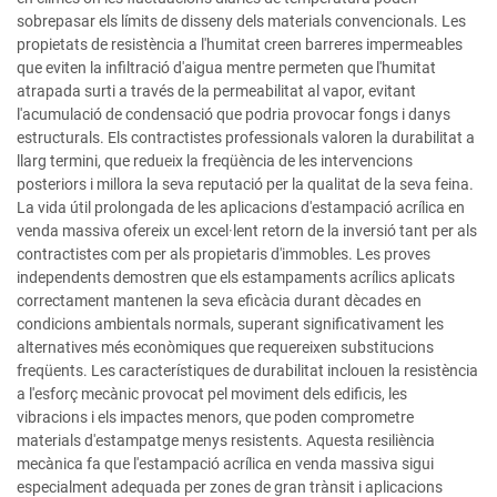
sobrepasar els límits de disseny dels materials convencionals. Les
propietats de resistència a l'humitat creen barreres impermeables
que eviten la infiltració d'aigua mentre permeten que l'humitat
atrapada surti a través de la permeabilitat al vapor, evitant
l'acumulació de condensació que podria provocar fongs i danys
estructurals. Els contractistes professionals valoren la durabilitat a
llarg termini, que redueix la freqüència de les intervencions
posteriors i millora la seva reputació per la qualitat de la seva feina.
La vida útil prolongada de les aplicacions d'estampació acrílica en
venda massiva ofereix un excel·lent retorn de la inversió tant per als
contractistes com per als propietaris d'immobles. Les proves
independents demostren que els estampaments acrílics aplicats
correctament mantenen la seva eficàcia durant dècades en
condicions ambientals normals, superant significativament les
alternatives més econòmiques que requereixen substitucions
freqüents. Les característiques de durabilitat inclouen la resistència
a l'esforç mecànic provocat pel moviment dels edificis, les
vibracions i els impactes menors, que poden comprometre
materials d'estampatge menys resistents. Aquesta resiliència
mecànica fa que l'estampació acrílica en venda massiva sigui
especialment adequada per zones de gran trànsit i aplicacions