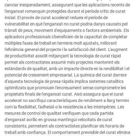
canviar inesperadament, assegurant que les aplicacions recents de
l'enganxat romanquin protegides durant el període crític de curat
inicial. El procés de curat accelerat redueix el període de
vulnerabilitat en què l'enganxat no curat podria danys causats pel
trànsit de peus, moviment d'equipaments o factors ambientals. Els
aplicadors professionals s'beneficien de la capacitat de completar
múltiples fases de treball en terminis molt ajustats, millorant
l'eficiència general del projecte i la satisfacció del client. L'augment
de productivitat assolit mitjançant la tecnologia de curat ràpid
permet als contractistes assumir més projectes mantenint els
estàndards de qualitat, amb un impacte directe en la rendibilitat i el
potencial de creixement empresarial. La química del curat darrere
d'aquesta tecnologia de presa ràpida implica sistemes catalítics
optimitzats que promouen l'encreuament sense comprometre les
propietats finals de l'enganxat curat. Això assegura que el curat
accelerat no sacrifiqui característiques de rendiment a llarg termini
com la flexibilitat, l'adhesió o la resistència a les intempèries. Les
mesures de control de qualitat verifiquen que cada partida
d'enganxat acrílic en grossa mantingui velocitats de curat
consistents, permetent als contractistes planificar els horaris de
treball amb confiança. El comportament previsible del curat elimina