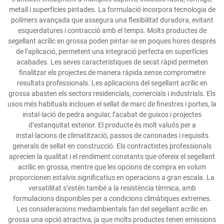
metall i superfícies pintades. La formulació incorpora tecnologia de
polímers avançada que assegura una flexibilitat duradora, evitant
esquerdatures i contracció amb el temps. Molts productes de
segellant acrílic en grossa poden pintar-se en poques hores després
de l’aplicació, permetent una integració perfecta en superfícies
acabades. Les seves característiques de secat ràpid permeten
finalitzar els projectes de manera ràpida sense comprometre
resultats professionals. Les aplicacions del segellant acrílic en
grossa abasten els sectors residencials, comercials i industrials. Els
usos més habituals inclouen el sellat de marc de finestres i portes, la
instal·lació de pedra angular, l’acabat de guixos i projectes
d’estanquitat exterior. El producte és molt valuós per a
instal·lacions de climatització, passos de canonades i requisits
generals de sellat en construcció. Els contractistes professionals
aprecien la qualitat i el rendiment constants que ofereix el segellant
acrílic en grossa, mentre que les opcions de compra en volum
proporcionen estalvis significatius en operacions a gran escala. La
versatilitat s’estén també a la resistència tèrmica, amb
formulacions disponibles per a condicions climàtiques extremes.
Les consideracions mediambientals fan del segellant acrílic en
grossa una opció atractiva, ja que molts productes tenen emissions