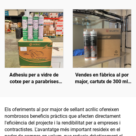
1200, segellant de silicona
resistència a altes
resistent al calor
temperatures,
impermeable, clar i blanc
Adhesiu per a vidre de
Vendes en fàbrica al por
cotxe per a parabrises
major, cartutx de 300 ml,
davanters, sostres,
adhesiu neutre
claraboïgues, adhesiu
impermeable i resistent
impermeable contra fuites
als intempèries, silicó
d'aigua, poliuretà fort,
antimoquil per a la
Els oferiments al por major de sellant acrílic ofereixen
negre
construcció
nombrosos beneficis pràctics que afecten directament
l'eficiència del projecte i la rendibilitat per a empreses i
contractistes. L'avantatge més important resideix en el