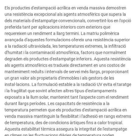
Els productes d'estampació acrílica en venda massiva demostren
una resistència excepcional als agents atmosfèrics que supera la
dels materials d'estampatge convencionals, convertint-los en l'opció
preferida tant per aplicacions interiors com exteriors que
requereixen un rendiment a llarg termini. La matriu polimèrica
avançada d'aquestes formulacions ofereix una resistència superior
a la radiació ultraviolada, les temperatures extremes, la infiltració
d'humitat i la contaminació atmosfèrica, factors que normalment
degraden els productes d'estampatge inferiors. Aquesta resistència
als agents atmosfèrics es tradueix directament en uns costos de
manteniment reduïts i intervals de servei més llargs, proporcionant
un gran valor als propietaris d'immobles i als gestors de les
instal·lacions. La formulació estable a la radiació UV evita el taratge
i la fragilitat que sovint afecten altres tipus d'estampaments
exposats a la llum solar, mantenint tant l'aspecte com el rendiment
durant llargs períodes. Les capacitats de resistència a la
temperatura permeten que els productes d'estampació acrílica en
venda massiva mantinguin la flexibilitat i l'adhesió en rangs extrems
de temperatura, des de condicions àrtiques fins a calor tropical.
Aquesta estabilitat tèrmica assegura la integritat de l'estampatge
en climes on les fluctuacions diàries de temperatura poden