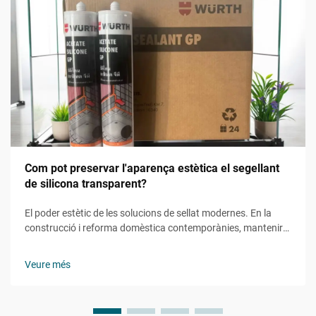
Com pot preservar l'aparença estètica el segellant
de silicona transparent?
El poder estètic de les solucions de sellat modernes. En la
construcció i reforma domèstica contemporànies, mantenir
l'atractiu visual mentre s'assegura la funcionalitat s'ha
convertit en un aspecte cada cop més important. El sellant de
Veure més
silicona transparent representa una solució revolucionària
que...