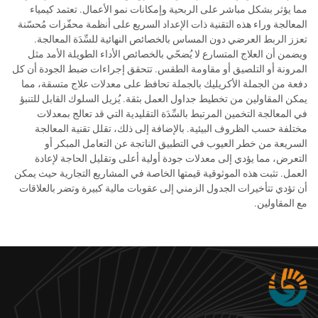
مما يؤثر بشكل مباشر على الربحية وإمكانات نمو الأعمال. تعتمد كيمياء
المعالجة وراء هذه التقنية ذات الإعداد السريع على أنظمة محفّزات مُحسّنة
تعزز الربط العرضي دون المساس بالخصائص النهائية للسِّدَة المعالجة.
ويضمن أن العلاج المتسارع لا يُضحّي بالخصائص الأداء الطويلة الأمد مثل
المرونة أو التلصيق أو مقاومة الطقس. تتحقق إجراءات ضبط الجودة أن كل
دفعة من الجملة الأكريليك بالجملة تحافظ على معدلات علاج متسقة، مما
يمكن المقاولين من تخطيط جداول العمل بثقة. يُزيل السلوك القابل للتنبؤ
في المعالجة التخمين المرتبط بالسِّدَة التقليدية التي قد تعالج بمعدلات
مختلفة حسب الظروف البيئية. بالإضافة إلى ذلك، تقلل تقنية المعالجة
السريعة من خطر العيوب في التطبيق الناتجة عن التعامل المبكر أو
التعرض، مما يؤدي إلى معدلات جودة أولية أعلى وتقليل الحاجة لإعادة
العمل. تثبت هذه الموثوقية قيمتها الخاصة في المشاريع التجارية حيث يمكن
أن تؤدي تتأخيرات الجدول الزمني إلى عقوبات مالية كبيرة وتضر بالعلاقات
مع المقاولين.