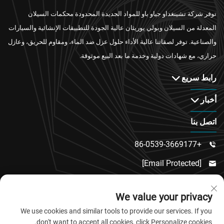
توفر شركة تشينغداو جياو باو للمواد الجديدة المحدودة محكمات السيلان
المعدلة من السيلان وبولي يوريثان عالية الجودة للتطبيقات الإنشائية والسيارات
والصناعية. توفر لصقاتنا عالية الأداء حلول عزل ضد الماء، ومقاوم للحريق، وعازل
حراري، مع شهادات دولية وخدمة ما بعد البيع موثوقة.
رابط سريع
أخبار
اتصل بنا
+86-0539-3669177

[email Protected]

رقم 217، طريق دونغسي، منطقة دونغتشنغ الفرعية،

We value your privacy
مقاطعة لينكو، مدينة وييفانغ، مقاطعة شاندونغ
We use cookies and similar tools to provide our services. If you
don't want to accept all cookies, click Personalize cookies.