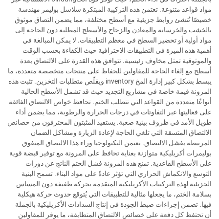
مواد قواعد متنوعة. تعتمن هذه التركيبة المبتكرة سلاسل بوليمر مهندسة
خصيصًا تُنشئ روابط جزيئية مع أسطح مختلفة، مما يضمن التصاق موثوق
بالخشب والخرسانة والمعادن والزجاج والأسطح المطلية دون الحاجة إلى
مواد أولية أو تحضير السطح في معظم التطبيقات. لا يمكن المبالغة في
أهمية هذه الميزة في التطبيقات الاحترافية حيث الكفاءة بحسب الوقت
والموثوقية تمثل مخاوف رئيسية. تتوافق هذه القدرة على الالتصاق بعدة
أسطح مع إلغاء الحاجة للمقاولين للحفاظ على منتجات متخصصة متعددة، ما
يبسط بشكل كبير إدارة المخ inventory ويقلّص متطلبات التخزين. تثبت هذه
المرونة قيمة خاصة في مشاريع التجديد حيث قد تشمل الأسطح الحالية
أنواعًا متعددة من القواعد التي تتطلب الختم. تحافظ خواص الالتصاق الفائقة
على فعاليتها عبر التفاوتات في درجات الحرارة والرطوبة، مما يضمن أداء
طويل الأمد في ظروف بيئية صعبة. يستفيد المثبتون المحترفون من خصائص
الالتصاق المتسقة التي تلغي الحاجة لإعادة الزيارة ومشاكل الضمان
المرتبطة بفشل الالتصاق. تعتمن التكنولوجيا وراء هذا الالتصاق المتفوق
بوليمرات أكريليكية متوازنة بعناية تحافظ على المرونة مع توفير قبضة قوية
على الأسطح القاعدية. تمنع هذه المرونة فشل الختم الناتج عن دورات
التوسع والانكماش الحراري التي تؤثر عادةً على مواد البناء. تسمح البنية
الجزيئية لهذه التركيبات الأكريليكية المتقدمة بحركة طفيفة دون المساس
بسلامة الختم، ما يجعلها مثالية للتطبيقات التي يُتوقع حدوث حركة هيكلية
فيها. تضمن إجراءات ضبط الجودة في إنتاج السدادات الأكريليكية بالجملة
أن تحتفظ كل دفعة على خصائص الالتصاق المتطابقة، ما يوفر للمقاولين