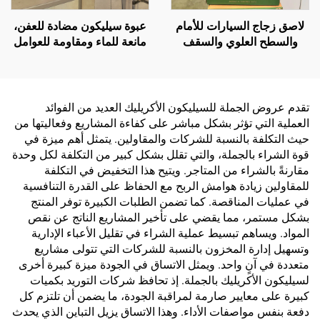
لاصق زجاج السيارات للأمام
عبوة سيليكون مضادة للعفن،
والسطح العلوي والسقف
مانعة للماء ومقاومة للعوامل
والفتحات، لتسرب المياه،
الجوية، لاصقة متعادلة 300
لاصق مقاوم للماء من البولي
مل، للبيع بالجملة من المصنع،
يوريثان، أسود قوي
للاستخدام في البناء
تقدم عروض الجملة للسيليكون الأكريليك العديد من الفوائد
العملية التي تؤثر بشكل مباشر على كفاءة المشاريع وفعاليتها من
حيث التكلفة بالنسبة للشركات والمقاولين. يتمثل أهم ميزة في
قوة الشراء بالجملة، والتي تقلل بشكل كبير من التكلفة لكل وحدة
مقارنةً بالشراء من المتاجر. ويتيح هذا التخفيض في التكلفة
للمقاولين زيادة هوامش الربح مع الحفاظ على القدرة التنافسية
في عمليات المناقصة. كما تضمن الطلبات الكبيرة توفر المنتج
بشكل مستمر، مما يقضي على تأخير المشاريع الناتج عن نقص
المواد. ويساهم تبسيط عملية الشراء في تقليل الأعباء الإدارية
وتسهيل إدارة المخزون بالنسبة للشركات التي تتولى مشاريع
متعددة في آنٍ واحد. ويمثل الاتساق في الجودة ميزة كبيرة أخرى
لسيليكون الأكريليك بالجملة. إذ تحافظ شركات التوريد بكميات
كبيرة على معايير صارمة لمراقبة الجودة، ما يضمن أن تلتزم كل
دفعة بنفس مواصفات الأداء. وهذا الاتساق يزيل التباين الذي يحدث