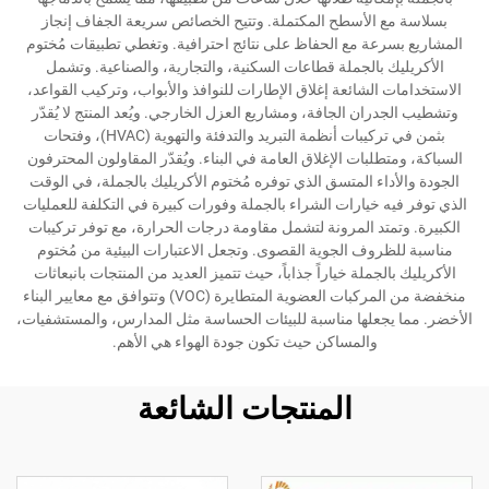
بسلاسة مع الأسطح المكتملة. وتتيح الخصائص سريعة الجفاف إنجاز
المشاريع بسرعة مع الحفاظ على نتائج احترافية. وتغطي تطبيقات مُختوم
الأكريليك بالجملة قطاعات السكنية، والتجارية، والصناعية. وتشمل
الاستخدامات الشائعة إغلاق الإطارات للنوافذ والأبواب، وتركيب القواعد،
وتشطيب الجدران الجافة، ومشاريع العزل الخارجي. ويُعد المنتج لا يُقدّر
بثمن في تركيبات أنظمة التبريد والتدفئة والتهوية (HVAC)، وفتحات
السباكة، ومتطلبات الإغلاق العامة في البناء. ويُقدّر المقاولون المحترفون
الجودة والأداء المتسق الذي توفره مُختوم الأكريليك بالجملة، في الوقت
الذي توفر فيه خيارات الشراء بالجملة وفورات كبيرة في التكلفة للعمليات
الكبيرة. وتمتد المرونة لتشمل مقاومة درجات الحرارة، مع توفر تركيبات
مناسبة للظروف الجوية القصوى. وتجعل الاعتبارات البيئية من مُختوم
الأكريليك بالجملة خياراً جذاباً، حيث تتميز العديد من المنتجات بانبعاثات
منخفضة من المركبات العضوية المتطايرة (VOC) وتتوافق مع معايير البناء
الأخضر. مما يجعلها مناسبة للبيئات الحساسة مثل المدارس، والمستشفيات،
والمساكن حيث تكون جودة الهواء هي الأهم.
المنتجات الشائعة