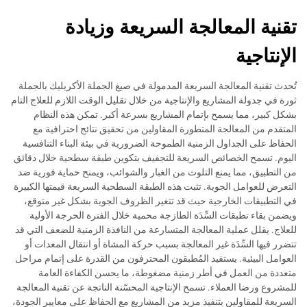
تقنية المعالجة السريعة وزيادة
الإنتاجية
تُحدث تقنية المعالجة السريعة المدمولة في صيغ الجملة الأكريليك بالجملة
ثورة في جدولة المشاريع والإنتاجية من خلال تقليل الوقت اللازم للعلاج التام
بشكل كبير، مما يسمح بإتمام المشاريع بسرعة أكبر. تمكن هذه النظام
المتقدم من المعالجة المتطورة المقاولين من تحقيق نتائج احترافية مع
الحفاظ على الجداول الزمنية الطموحة الضرورية في بيئة البناء التنافسية
اليوم. تسمح الخصائص السريعة للتجفيف بتكوين طبقة سطحية خلال دقائق
من التطبيق، مما يمنع التلوث من الغبار والشوائب، ويمنح حماية فورية ضد
التعرض للعوامل الجوية. تثبت هذه الطبقة السطحية السريعة قيمتها الكبيرة
في التطبيقات الخارجية حيث قد تتغير الظروف الجوية بشكل غير متوقع،
ويضمن بقاء تطبقات السِّدَة الطازجة محمية خلال الفترة الحرجة الأولية
للعلاج. يقلل عملية المعالجة المتسارعة من النافذة الزمنية للضعف التي قد
تتضرر فيها السِّدَة غير المعالجة بسبب حركة المشاة أو انتقال المعدات أو
العوامل البيئية. يستفيد المُطبقون المحترفون من القدرة على إتمام مراحل
متعددة من العمل في أطر زمنية مضغوطة، ما يحسن الكفاءة العامة
للمشروع ورضا العملاء. تسمح الإنتاجية المحسّنة الناتجة عن تقنية المعالجة
السريعة للمقاولين بتنفيذ مزيد من المشاريع مع الحفاظ على معايير الجودة،