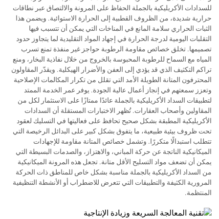
للسدادات الأكريليكية بالجملة الحفاظ على المرونة والالتصاق عبر نطاقات
حرارية شديدة، من الظروف القطبية إلى الحرارة الاستوائية. ويضمن هذا
الثبات الحراري سلامة المانع في المناخات التي يمكن أن تتسبب فيها
التقلبات اليومية لدرجة الحرارة في إجهاد المواد التقليدية لما يتجاوز حدود
تصميمها. تخلق خصائص مقاومة الرطوبة حواجز غير منفذة تمنع تسرب
المياه مع السماح للرطوبة المحبوسة بالخروج من خلال نفاذية البخار، ومنع
تراكم التكثيف الذي قد يؤدي إلى العفن والأضرار الهيكلية. ويقدّر المقاولون
المحترفون المتانة الطويلة الأمد التي تقلل من تكرار المكالمات الإصلاحية
وتعزز سمعتهم في إنجاز أعمال عالية الجودة. يوفر عمر الخدمة الممتد
لتطبيقات السداد الأكريليكية بالجملة عائدًا ممتازًا على الاستثمار لكل من
المقاولين وأصحاب العقارات. تُظهر الاختبارات المستقلة أن السدادات
الأكريليكية المطبقة بشكل صحيح تحافظ على فعاليتها في التسليك لعقود
تحت ظروف بيئية طبيعية، ما يتفوق بشكل كبير على البدائل الرخيصة التي
تتطلب استبدالًا متكررًا. وتشمل خصائص المتانة مقاومة للإجهادات
الميكانيكية الناتجة عن حركة المباني، والاهتزاز، والصدمات البسيطة التي
يمكن أن تضعف مواد التسليح الأقل متانة. تجعل هذه المرونة الميكانيكية
من السداد الأكريليكية بالجملة مناسبة بشكل خاص للمناطق ذات الحركة
المرورية الكثيفة والتطبيقات التي تتعرض للاضطراب أو الأنشطة التنظيفية
المنتظمة.