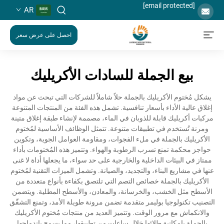
[email protected]
AR
احصل على عرض سعر
بيع الجملة للسادات الأكريليك
يشكل مُختوم الأكريليك بالجملة حلاً شاملاً للشركات التي تبحث عن مواد
إغلاق عالية الأداء بأسعار تنافسية. تشمل هذه الفئة من المنتجات المتنوعة
مركبات أكريليك قابلة للذوبان في الماء، مصممة لإنشاء طبقة إغلاق متينة
ومرنة تُستخدم في تطبيقات متنوعة. تتمثل الوظائف الأساسية لمُختوم
الأكريليك بالجملة في ملء الفجوات، ومقاومة العوامل الجوية، وتكوين
حواجز محكمة تمنع تسرب الرطوبة والهواء. وتتميز هذه المُختومات بأداء
ممتاز في البيئات الداخلية والخارجية على حد سواء، ما يجعلها أداة لا غنى
عنها في مشاريع البناء، والتجديد، والصيانة. وتشمل الميزات التقنية لمُختوم
الأكريليك بالجملة خصائص التصم التي تلتصق بكفاءة بأنواع متعددة من
الأسطح مثل الخشب، والخرسانة، والمعادن، والأسطح المطلية. ويتضمن
التصنيب تكنولوجيا بوليمر متقدمة تضمن مرونة طويلة الأمد، وتمنع التشقّق
والانكماش مع مرور الوقت. وتتميز العديد من منتجات مُختوم الأكريليك
بالجملة بإمكانية طلائها خلال ساعات من تطبيقها، مما يسمح باندماجها