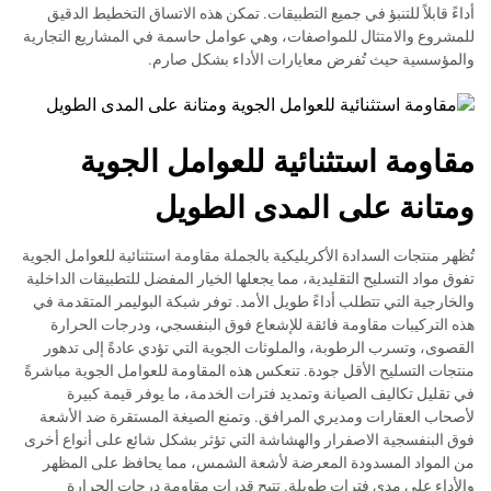
أداءً قابلاً للتنبؤ في جميع التطبيقات. تمكن هذه الاتساق التخطيط الدقيق
للمشروع والامتثال للمواصفات، وهي عوامل حاسمة في المشاريع التجارية
والمؤسسية حيث تُفرض معايارات الأداء بشكل صارم.
مقاومة استثنائية للعوامل الجوية
ومتانة على المدى الطويل
تُظهر منتجات السدادة الأكريليكية بالجملة مقاومة استثنائية للعوامل الجوية
تفوق مواد التسليح التقليدية، مما يجعلها الخيار المفضل للتطبيقات الداخلية
والخارجية التي تتطلب أداءً طويل الأمد. توفر شبكة البوليمر المتقدمة في
هذه التركيبات مقاومة فائقة للإشعاع فوق البنفسجي، ودرجات الحرارة
القصوى، وتسرب الرطوبة، والملوثات الجوية التي تؤدي عادةً إلى تدهور
منتجات التسليح الأقل جودة. تنعكس هذه المقاومة للعوامل الجوية مباشرةً
في تقليل تكاليف الصيانة وتمديد فترات الخدمة، ما يوفر قيمة كبيرة
لأصحاب العقارات ومديري المرافق. وتمنع الصيغة المستقرة ضد الأشعة
فوق البنفسجية الاصفرار والهشاشة التي تؤثر بشكل شائع على أنواع أخرى
من المواد المسدودة المعرضة لأشعة الشمس، مما يحافظ على المظهر
والأداء على مدى فترات طويلة. تتيح قدرات مقاومة درجات الحرارة