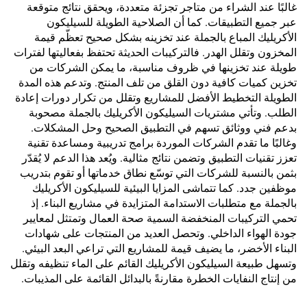
غالبًا عند الشراء من متاجر تجزئة متعددة، ويحقق نتائج متوقعة
عبر جميع التطبيقات. كما أن الصلاحية الطويلة للسيليكون
الأكريليك المباع بالجملة عند تخزينه بشكل صحيح تعظّم قيمة
المخزون وتقلل الهدر. فالتركيبات الحديثة تحتفظ بفعاليتها لفترات
طويلة عند تخزينها في ظروف مناسبة، ما يمكن الشركات من
تخزين كميات كافية دون القلق من تلف المنتج. وتدعم هذه المدة
الطويلة التخطيط الأفضل للمشاريع وتقلل من تكرار دورات إعادة
الطلب. وتأتي مشتريات السيليكون الأكريليك بالجملة مصحوبة
بدعم فني ووثائق تسهم في التطبيق الصحيح وحل المشكلات.
وغالبًا ما تقدم الشركات الموردة برامج تدريبية ومساعدة تقنية
تعزز تقنيات التطبيق وتضمن نتائج مثالية. ويُعد هذا الدعم لا يُقدّر
بثمن بالنسبة للشركات التي توسّع نطاق خدماتها أو تقوم بتدريب
موظفين جدد. كما تتماشى المزايا البيئية للسيليكون الأكريليك
بالجملة مع متطلبات الاستدامة المتزايدة في مشاريع البناء. إذ
تحمي التركيبات المنخفضة السمية صحة العمال وتمتثل لمعايير
جودة الهواء الداخلي. وتحصل العديد من المنتجات على شهادات
البناء الأخضر، ما يضيف قيمة للمشاريع التي تراعي البعد البيئي.
وتسهل طبيعة السيليكون الأكريليك القائم على الماء تنظيفه وتقلل
من إنتاج النفايات الخطرة مقارنةً بالبدائل القائمة على المذيبات.