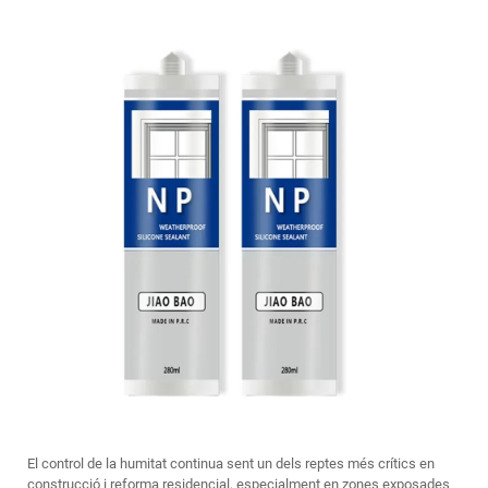
El control de la humitat continua sent un dels reptes més crítics en
construcció i reforma residencial, especialment en zones exposades