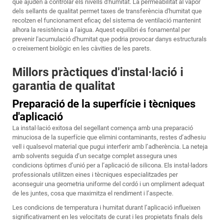
que ajuden a controlar els nivells d'humitat. La permeabilitat al vapor
dels sellants de qualitat permet taxes de transferència d'humitat que
recolzen el funcionament eficaç del sistema de ventilació mantenint
alhora la resistència a l'aigua. Aquest equilibri és fonamental per
prevenir l'acumulació d'humitat que podria provocar danys estructurals
o creixement biològic en les càvities de les parets.
Millors pràctiques d'instal·lació i
garantia de qualitat
Preparació de la superfície i tècniques
d'aplicació
La instal·lació exitosa del segellant comença amb una preparació
minuciosa de la superfície que elimini contaminants, restes d’adhesiu
vell i qualsevol material que pugui interferir amb l’adherència. La neteja
amb solvents seguida d’un secatge complet assegura unes
condicions òptimes d’unió per a l’aplicació de silicona. Els instal·ladors
professionals utilitzen eines i tècniques especialitzades per
aconseguir una geometria uniforme del cordó i un ompliment adequat
de les juntes, cosa que maximitza el rendiment i l’aspecte.
Les condicions de temperatura i humitat durant l’aplicació influeixen
significativament en les velocitats de curat i les propietats finals dels