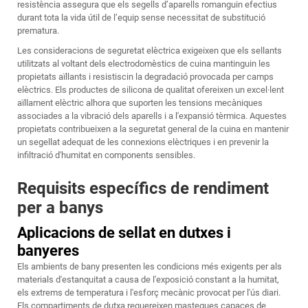
resistència assegura que els segells d’aparells romanguin efectius
durant tota la vida útil de l’equip sense necessitat de substitució
prematura.
Les consideracions de seguretat elèctrica exigeixen que els sellants
utilitzats al voltant dels electrodomèstics de cuina mantinguin les
propietats aïllants i resistiscin la degradació provocada per camps
elèctrics. Els productes de silicona de qualitat ofereixen un excel·lent
aïllament elèctric alhora que suporten les tensions mecàniques
associades a la vibració dels aparells i a l'expansió tèrmica. Aquestes
propietats contribueixen a la seguretat general de la cuina en mantenir
un segellat adequat de les connexions elèctriques i en prevenir la
infiltració d'humitat en components sensibles.
Requisits específics de rendiment
per a banys
Aplicacions de sellat en dutxes i
banyeres
Els ambients de bany presenten les condicions més exigents per als
materials d'estanquitat a causa de l'exposició constant a la humitat,
els extrems de temperatura i l'esforç mecànic provocat per l'ús diari.
Els compartiments de dutxa requereixen mastegues capaces de