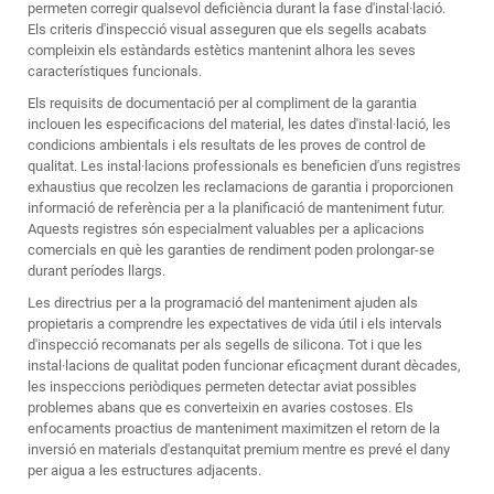
permeten corregir qualsevol deficiència durant la fase d'instal·lació.
Els criteris d'inspecció visual asseguren que els segells acabats
compleixin els estàndards estètics mantenint alhora les seves
característiques funcionals.
Els requisits de documentació per al compliment de la garantia
inclouen les especificacions del material, les dates d'instal·lació, les
condicions ambientals i els resultats de les proves de control de
qualitat. Les instal·lacions professionals es beneficien d'uns registres
exhaustius que recolzen les reclamacions de garantia i proporcionen
informació de referència per a la planificació de manteniment futur.
Aquests registres són especialment valuables per a aplicacions
comercials en què les garanties de rendiment poden prolongar-se
durant períodes llargs.
Les directrius per a la programació del manteniment ajuden als
propietaris a comprendre les expectatives de vida útil i els intervals
d'inspecció recomanats per als segells de silicona. Tot i que les
instal·lacions de qualitat poden funcionar eficaçment durant dècades,
les inspeccions periòdiques permeten detectar aviat possibles
problemes abans que es converteixin en avaries costoses. Els
enfocaments proactius de manteniment maximitzen el retorn de la
inversió en materials d'estanquitat premium mentre es prevé el dany
per aigua a les estructures adjacents.