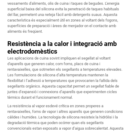
vessaments d'aliments, olis de cuina i taques de begudes. L'energia
superficial baixa del silicona evita la penetració de taques habituals
del llar, permetent una neteja fàcil amb detergents suaus. Aquesta
característica és especialment útil en zones al voltant dels fogons,
superfícies de preparació i àrees de menjador on el contacte amb
aliments és freqüent.
Resistència a la calor i integració amb
electrodomèstics
Les aplicacions de cuina sovint impliquen el segellat al voltant
d'aparells que generen calor, com forns, placs de cuina i
rentavaixelles, que sotmeten els segellants a temperatures elevades.
Les formulacions de silicona d’alta temperatura mantenen la
flexibilitat i l’adhesió a temperatures que provocarien la fallida dels
segellants orgànics. Aquesta capacitat permet un segellat fiable de
juntes d’expansió i connexions d’aparells que experimenten cicles
tèrmics durant el funcionament normal.
La resistència al vapor esdevé crítica en zones properes a
rentavaixelles, forns de vapor i altres aparells que generen condicions
càlides i humides. La tecnologia de silicona resisteix la hidròlisi i la
degradació tèrmica que poden ocórrer quan els segellants
convencionals estan exposats a vapor d’aigua sobrecalentat. Aquesta