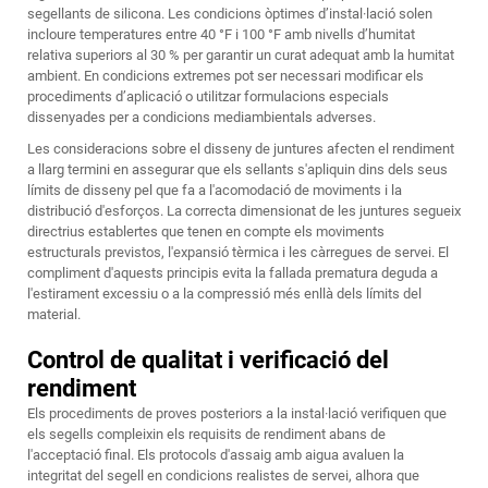
segellants de silicona. Les condicions òptimes d’instal·lació solen
incloure temperatures entre 40 °F i 100 °F amb nivells d’humitat
relativa superiors al 30 % per garantir un curat adequat amb la humitat
ambient. En condicions extremes pot ser necessari modificar els
procediments d’aplicació o utilitzar formulacions especials
dissenyades per a condicions mediambientals adverses.
Les consideracions sobre el disseny de juntures afecten el rendiment
a llarg termini en assegurar que els sellants s'apliquin dins dels seus
límits de disseny pel que fa a l'acomodació de moviments i la
distribució d'esforços. La correcta dimensionat de les juntures segueix
directrius establertes que tenen en compte els moviments
estructurals previstos, l'expansió tèrmica i les càrregues de servei. El
compliment d'aquests principis evita la fallada prematura deguda a
l'estirament excessiu o a la compressió més enllà dels límits del
material.
Control de qualitat i verificació del
rendiment
Els procediments de proves posteriors a la instal·lació verifiquen que
els segells compleixin els requisits de rendiment abans de
l'acceptació final. Els protocols d'assaig amb aigua avaluen la
integritat del segell en condicions realistes de servei, alhora que