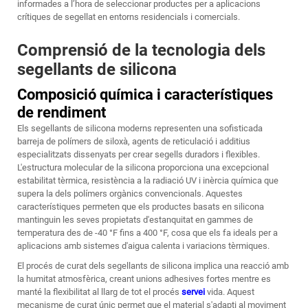
informades a l’hora de seleccionar productes per a aplicacions
crítiques de segellat en entorns residencials i comercials.
Comprensió de la tecnologia dels
segellants de silicona
Composició química i característiques
de rendiment
Els segellants de silicona moderns representen una sofisticada
barreja de polímers de siloxà, agents de reticulació i additius
especialitzats dissenyats per crear segells duradors i flexibles.
L'estructura molecular de la silicona proporciona una excepcional
estabilitat tèrmica, resistència a la radiació UV i inèrcia química que
supera la dels polímers orgànics convencionals. Aquestes
característiques permeten que els productes basats en silicona
mantinguin les seves propietats d'estanquitat en gammes de
temperatura des de -40 °F fins a 400 °F, cosa que els fa ideals per a
aplicacions amb sistemes d'aigua calenta i variacions tèrmiques.
El procés de curat dels segellants de silicona implica una reacció amb
la humitat atmosfèrica, creant unions adhesives fortes mentre es
manté la flexibilitat al llarg de tot el procés
servei
vida. Aquest
mecanisme de curat únic permet que el material s'adapti al moviment