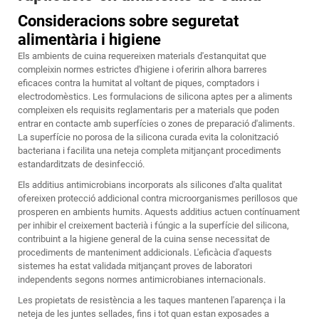
Consideracions sobre seguretat
alimentària i higiene
Els ambients de cuina requereixen materials d'estanquitat que
compleixin normes estrictes d'higiene i oferirin alhora barreres
eficaces contra la humitat al voltant de piques, comptadors i
electrodomèstics. Les formulacions de silicona aptes per a aliments
compleixen els requisits reglamentaris per a materials que poden
entrar en contacte amb superfícies o zones de preparació d'aliments.
La superfície no porosa de la silicona curada evita la colonització
bacteriana i facilita una neteja completa mitjançant procediments
estandarditzats de desinfecció.
Els additius antimicrobians incorporats als silicones d'alta qualitat
ofereixen protecció addicional contra microorganismes perillosos que
prosperen en ambients humits. Aquests additius actuen contínuament
per inhibir el creixement bacterià i fúngic a la superfície del silicona,
contribuint a la higiene general de la cuina sense necessitat de
procediments de manteniment addicionals. L'eficàcia d'aquests
sistemes ha estat validada mitjançant proves de laboratori
independents segons normes antimicrobianes internacionals.
Les propietats de resistència a les taques mantenen l'aparença i la
neteja de les juntes sellades, fins i tot quan estan exposades a