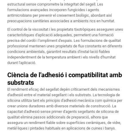
estructural sense comprometre la integritat del segell. Les
formulacions avançades incorporen fungicides i agents
antimicrobians per prevenir el creixement biològic, abordant així
preocupacions sanitàries associades a ambients rics en humitat.
El control de la viscositat i les propietats tixotròpiques asseguren unes
característiques d'aplicació adequades, permetent una formació
precisa del cordó i l'ompliment d'espais. Les formulacions de qualitat
professional mantenen unes propietats de flux constants en diferents
condicions ambientals, garantint resultats d'instal·lació fiables
independentment de la temperatura ambient i els nivells d'humitat
durant l'aplicació.
Ciència de l'adhesió i compatibilitat amb
substrats
El rendiment eficaç del segellat depèn críticament dels mecanismes
d'adhesió entre el material segellant i els substrats. La tecnologia de
silicona utilitza tant els principis d'adhesió mecànica com química per
crear unions duradores amb diversos materials de construcció. La
capacitat d'adhesió sense primer d'agents segellants de silicona de
qualitat elimina passos addicionals de preparació, alhora que
assegura un rendiment fiable sobre superfícies ceràmiques, de vidre,
metàl·liques i pintades habituals en aplicacions de cuines i banys.