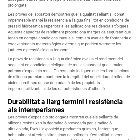
prolongats.
Les proves de laboratori demostren que la qualitat
sellant siliconat
impermeable
manté la resistència a l'aigua fins i tot en condicions de
pressió hidrostàtica superiors a les aplicacions residencials típiques.
Aquesta capacitat de rendiment proporciona marges de seguretat que
tenen en compte condicions inusuals, com ara avaries de fontaneria o
esdeveniments meteorològics extrems que podrien sotmetre les
juntures a pressió d'aigua temporal.
La prova de resistència a l'aigua dinàmica avalua el rendiment del
segellant en condicions cícliques de mullat i assecat que simulen
patrons d'exposició reals. Els resultats indiquen que les formulacions
de silicona premium mantenen la integritat del segell durant milers de
cicles humit-sec sense degradació de les propietats
impermeabilitzants ni de les característiques d'adhesió.
Durabilitat a llarg termini i resistència
als intemperismes
Les proves d'exposició prolongada mostren que els sellants de
silicona resisteixen la degradació provocada per la radiació
ultraviolada, l'ozó i l'exposició a productes químics, factors que
habitualment afecten altres tipus de polímers. L'estabilitat inherent