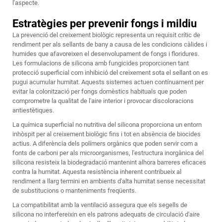
l'aspecte.
Estratègies per prevenir fongs i mildiu
La prevenció del creixement biològic representa un requisit crític de
rendiment per als sellants de bany a causa de les condicions càlides i
humides que afavoreixen el desenvolupament de fongs i floridures.
Les formulacions de silicona amb fungicides proporcionen tant
protecció superficial com inhibició del creixement sota el sellant on es
pugui acumular humitat. Aquests sistemes actuen contínuament per
evitar la colonització per fongs domèstics habituals que poden
comprometre la qualitat de l'aire interior i provocar discoloracions
antiestètiques.
La química superficial no nutritiva del silicona proporciona un entorn
inhòspit per al creixement biològic fins i tot en absència de biocides
actius. A diferència dels polímers orgànics que poden servir com a
fonts de carboni per als microorganismes, l'estructura inorgànica del
silicona resisteix la biodegradació mantenint alhora barreres eficaces
contra la humitat. Aquesta resistència inherent contribueix al
rendiment a llarg termini en ambients d'alta humitat sense necessitat
de substitucions o manteniments freqüents.
La compatibilitat amb la ventilació assegura que els segells de
silicona no interfereixin en els patrons adequats de circulació d'aire