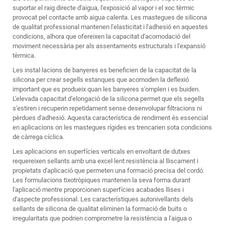
suportar el raig directe d'aigua, l'exposició al vapor i el xoc tèrmic
provocat pel contacte amb aigua calenta. Les mastegues de silicona
de qualitat professional mantenen l'elasticitat i l'adhesió en aquestes
condicions, alhora que ofereixen la capacitat d'acomodació del
moviment necessària per als assentaments estructurals i l'expansió
tèrmica.
Les instal·lacions de banyeres es beneficien de la capacitat de la
silicona per crear segells estanques que acomoden la deflexió
important que es produeix quan les banyeres s'omplen i es buiden.
L'elevada capacitat d'elongació de la silicona permet que els segells
s'estiren i recuperin repetidament sense desenvolupar filtracions ni
pèrdues d'adhesió. Aquesta característica de rendiment és essencial
en aplicacions on les mastegues rígides es trencarien sota condicions
de càrrega cíclica.
Les aplicacions en superfícies verticals en envoltant de dutxes
requereixen sellants amb una excel·lent resistència al lliscament i
propietats d'aplicació que permeten una formació precisa del cordó.
Les formulacions tixotròpiques mantenen la seva forma durant
l'aplicació mentre proporcionen superfícies acabades llises i
d'aspecte professional. Les característiques autonivellants dels
sellants de silicona de qualitat eliminen la formació de buits o
irregularitats que podrien comprometre la resistència a l'aigua o