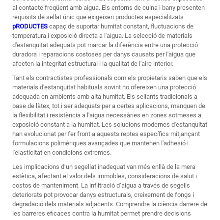
al contacte freqüent amb aigua. Els entorns de cuina i bany presenten
requisits de sellat únic que exigeixen productes especialitzats
pRODUCTES
capaç de suportar humitat constant, fluctuacions de
temperatura i exposició directa a l'aigua. La selecció de materials
d'estanquitat adequats pot marcar la diferència entre una protecció
duradora i reparacions costoses per danys causats per l'aigua que
afecten la integritat estructural i la qualitat de l'aire interior.
Tant els contractistes professionals com els propietaris saben que els
materials d'estanquitat habituals sovint no ofereixen una protecció
adequada en ambients amb alta humitat. Els sellants tradicionals a
base de làtex, tot i ser adequats per a certes aplicacions, manquen de
la flexibilitat i resistència a l'aigua necessàries en zones sotmeses a
exposició constant a la humitat. Les solucions modernes d'estanquitat
han evolucionat per fer front a aquests reptes específics mitjançant
formulacions polimèriques avançades que mantenen l'adhesió i
l'elasticitat en condicions extremes.
Les implicacions d’un segellat inadequat van més enllà de la mera
estètica, afectant el valor dels immobles, consideracions de salut i
costos de manteniment. La infiltració d’aigua a través de segells
deteriorats pot provocar danys estructurals, creixement de fongs i
degradació dels materials adjacents. Comprendre la ciència darrere de
les barreres eficaces contra la humitat permet prendre decisions