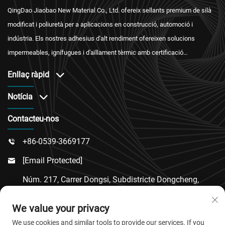
QingDao Jiaobao New Material Co., Ltd. ofereix sellants premium de silà
modificat i poliuretà per a aplicacions en construcció, automoció i
indústria. Els nostres adhesius d'alt rendiment ofereixen solucions
impermeables, ignífugues i d'aïllament tèrmic amb certificació
internacional i un servei postvenda fiable.
Enllaç ràpid
Notícia
Contacteu-nos
+86-0539-3669177

[email Protected]

Núm. 217, Carrer Dongsi, Subdistricte Dongcheng,
Comtat De Linqu, Ciutat De Weifang, Província De

We value your privacy
Shandong
We use cookies and similar tools to provide our services. If you