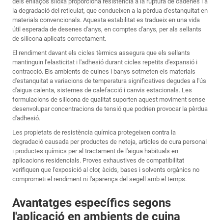
dels enllaços siloxà proporciona resistència a la ruptura de cadenes i a
la degradació del reticulat, que condueixen a la pèrdua d'estanquitat en
materials convencionals. Aquesta estabilitat es tradueix en una vida
útil esperada de desenes d'anys, en comptes d'anys, per als sellants
de silicona aplicats correctament.
El rendiment davant els cicles tèrmics assegura que els sellants
mantinguin l'elasticitat i l'adhesió durant cicles repetits d'expansió i
contracció. Els ambients de cuines i banys sotmeten els materials
d'estanquitat a variacions de temperatura significatives degudes a l'ús
d'aigua calenta, sistemes de calefacció i canvis estacionals. Les
formulacions de silicona de qualitat suporten aquest moviment sense
desenvolupar concentracions de tensió que podrien provocar la pèrdua
d'adhesió.
Les propietats de resistència química protegeixen contra la
degradació causada per productes de neteja, articles de cura personal
i productes químics per al tractament de l'aigua habituals en
aplicacions residencials. Proves exhaustives de compatibilitat
verifiquen que l'exposició al clor, àcids, bases i solvents orgànics no
comprometi el rendiment ni l'aparença del segell amb el temps.
Avantatges específics segons
l'aplicació en ambients de cuina