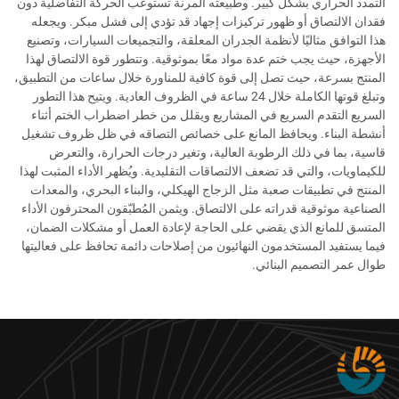
التمدد الحراري بشكل كبير. وطبيعته المرنة تستوعب الحركة التفاضلية دون
فقدان الالتصاق أو ظهور تركيزات إجهاد قد تؤدي إلى فشل مبكر. ويجعله
هذا التوافق مثاليًا لأنظمة الجدران المعلقة، والتجميعات السيارات، وتصنيع
الأجهزة، حيث يجب ختم عدة مواد معًا بموثوقية. وتتطور قوة الالتصاق لهذا
المنتج بسرعة، حيث تصل إلى قوة كافية للمناورة خلال ساعات من التطبيق،
وتبلغ قوتها الكاملة خلال 24 ساعة في الظروف العادية. ويتيح هذا التطور
السريع التقدم السريع في المشاريع ويقلل من خطر اضطراب الختم أثناء
أنشطة البناء. ويحافظ المانع على خصائص التصاقه في ظل ظروف تشغيل
قاسية، بما في ذلك الرطوبة العالية، وتغير درجات الحرارة، والتعرض
للكيماويات، والتي قد تضعف الالتصاقات التقليدية. ويُظهر الأداء المثبت لهذا
المنتج في تطبيقات صعبة مثل الزجاج الهيكلي، والبناء البحري، والمعدات
الصناعية موثوقية قدراته على الالتصاق. ويثمن المُطبّقون المحترفون الأداء
المتسق للمانع الذي يقضي على الحاجة لإعادة العمل أو مشكلات الضمان،
فيما يستفيد المستخدمون النهائيون من إصلاحات دائمة تحافظ على فعاليتها
طوال عمر التصميم البنائي.