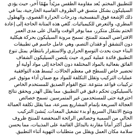
للتطبيق المختم. يُعد مقاومة الطقس مزيًداً مهّمًا آخر، حيث يؤدي
السيليكون بشكل متسق في الظروف القاسية الخارجية، بما في
ذلك الإشعة فوق البنفسجية، ودرجات الحرارة القصوى، والهطول
المطري، والتعرض للكيميائيات. تُلغي هذه المتانة الحاجة إلى إعادة
الختم بشكل متكرر، مما يوفر الوقت والمال على مدى العمر
الافتراضي الممتد للمنتج. تسمح مرونة السيليكون بحركة هيكلية
دون التشقق أو فقدان التصم، وهي عامل حاسم في تطبيقات
البناء حيث يحدث التوسع الحراري والاستقرار بانتظام. يمثل تنوع
التطبيق فائدة عملية كبيرة، حيث يلتصن السيليكون الشفاف
الفائق بفعالية بالمواد المختلفة دون الحاجة إلى مواد أولية أو
تحضير خاص للسطح في معظم الحالات. تُبسط هذه التوافقية
عمليات التركيب وتقلل التكلفة للمواد مع ضمان أداء موثوق عبر
تركيبات قواعد متنوعة. تتيح القوام الصديق للمستخدم الخاص
بالسيليكون تحكم دقيق في التطبيق، مما يقلل الهدر ويحقق نتائج
احترفية حتى للمستخدمين غير المتمرسين. تسمح خصائص
العجالة السريعة بإتمام المشاريع بسرعة، مما يقلل تكلفة العمالة
ويتيح الانتقال السريع أو بدء تشغيل المعدات. يُنشئ التركيب
الخالي من السمية وخصائص الرائحة المنخفضة للمنتج ظروف
عمل أكثر أماناً مقارنة بالبدائل القائمة على المذيبات، مما يحسن
سلامة مكان العمل ويقلل من متطلبات التهوية أثناء التطبيق.