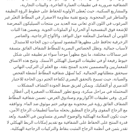
الشفافية ضرورية في تطبيقات العمارة الفاخرة، والبيئات التجارية،
والمشاريع السكنية، حيث يُعطى الأولوية للحفاظ على خطوط الرؤة النظيفة
والمناظر غير المحجوبة. وتمنع تقنية مقاومة الاصفرار في المطّاط التغيّر غير
المرغوب في اللون الذي تعاني منه العديد من منتجات السيليكون المعرضة
للإشعة فوق البنفسجية أو الحرارة أو الملوثات الجوية. ويضمن هذا الثبات
اللوني أن المفاصل المغلّفة حول النوافذ، والألواح الزجاجية، والعناصر
الزخرفية تحافظ على مظهرها المقصود لسنوات دون الحاجة للاستبدال
لأسباب جمالية. وتظل الخصائص البصرية للمطّاط الشفاف الفائق متسقة
عبر سماكات مختلفة، ما يتيح مظهراً موحداً سواء تم تطبيقه على شكل
خيوط رفيعة أو في تطبيقات التوصيل الهيكلي الأسمك. وتتيح هذه الاتساق
للمعماريين والمصممين تحديد المنتج بثقة، مع العلم أن التركيب النهائي
سيحقق متطلباتهم الجمالية. كما تُسهّل شفافية المطّاط أنشطة الفحص
والصيانة، حيث تسمح بالتحقق البصري لكفاءة الختم دون الحاجة للاختبار
التدميري أو التفكيك. ويمكن لفريق ضبط الجودة اكتشاف المشكلات
المحتملة في مراحل مبكرة، ومنع تطور المشكلات الصغيرة إلى أعطال
كبرى. وفي تطبيقات الأكواريوم وصنادوق العرض، تضمن شفافية المطّاط
الشفاف الفائق رؤية غير محجوبة مع توفير ختم موثوق ضد الماء. وتوافقه
مع الزجاج المقوى والزجاج المطبق يجعله مناسباً لتطبيقات الزجاج الآمن،
حيث تكون السلامة الهيكلية والوضوح البصري متساويين في الأهمية. وتُعد
قدرة المنتج على الحفاظ على الشفافية مع تقديم إمكانات الربط الهيكلي لا
تقدر بثمن في أنظمة الزجاج المثبت بنقاط والتركيبات الزجاجية الهيكلية،