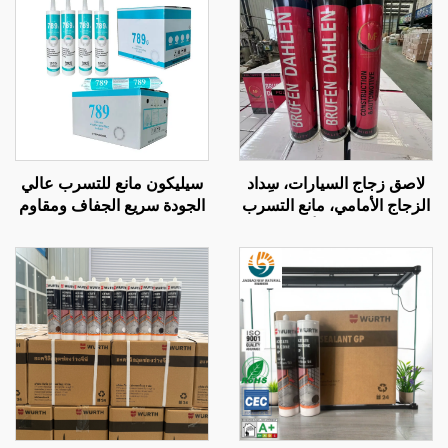
لاصق زجاج السيارات، سِداد
سيليكون مانع للتسرب عالي
الزجاج الأمامي، مانع التسرب
الجودة سريع الجفاف ومقاوم
من السيليكون أو البولي
للعوامل الجوية، لاصق
يوريثان حجم 300 مل
سيليكون محايد متعدد
الأغراض 100% سيليكون