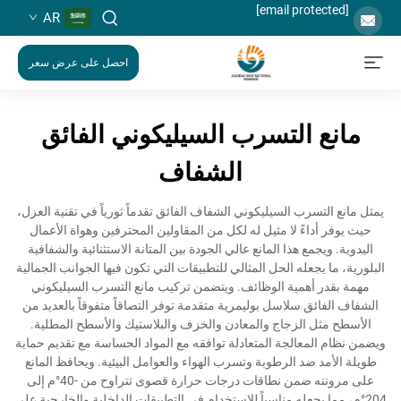
[email protected]
AR
احصل على عرض سعر
مانع التسرب السيليكوني الفائق
الشفاف
يمثل مانع التسرب السيليكوني الشفاف الفائق تقدماً ثورياً في تقنية العزل،
حيث يوفر أداءً لا مثيل له لكل من المقاولين المحترفين وهواة الأعمال
اليدوية. ويجمع هذا المانع عالي الجودة بين المتانة الاستثنائية والشفافية
البلورية، ما يجعله الحل المثالي للتطبيقات التي تكون فيها الجوانب الجمالية
مهمة بقدر أهمية الوظائف. ويتضمن تركيب مانع التسرب السيليكوني
الشفاف الفائق سلاسل بوليمرية متقدمة توفر التصاقاً متفوقاً بالعديد من
الأسطح مثل الزجاج والمعادن والخزف والبلاستيك والأسطح المطلية.
ويضمن نظام المعالجة المتعادلة توافقه مع المواد الحساسة مع تقديم حماية
طويلة الأمد ضد الرطوبة وتسرب الهواء والعوامل البيئية. ويحافظ المانع
على مرونته ضمن نطاقات درجات حرارة قصوى تتراوح من -40°م إلى
204°م، مما يجعله مناسباً للاستخدام في التطبيقات الداخلية والخارجية على