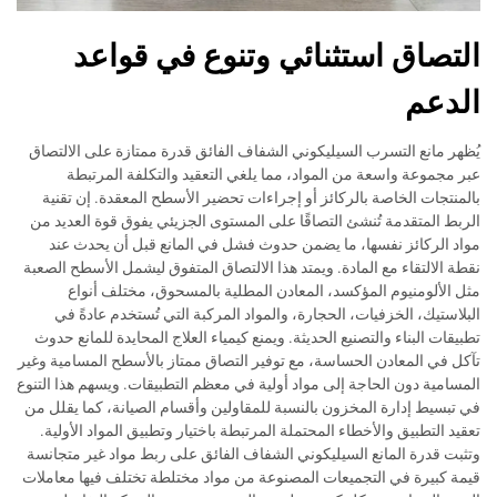
التصاق استثنائي وتنوع في قواعد
الدعم
يُظهر مانع التسرب السيليكوني الشفاف الفائق قدرة ممتازة على الالتصاق
عبر مجموعة واسعة من المواد، مما يلغي التعقيد والتكلفة المرتبطة
بالمنتجات الخاصة بالركائز أو إجراءات تحضير الأسطح المعقدة. إن تقنية
الربط المتقدمة تُنشئ التصاقًا على المستوى الجزيئي يفوق قوة العديد من
مواد الركائز نفسها، ما يضمن حدوث فشل في المانع قبل أن يحدث عند
نقطة الالتقاء مع المادة. ويمتد هذا الالتصاق المتفوق ليشمل الأسطح الصعبة
مثل الألومنيوم المؤكسد، المعادن المطلية بالمسحوق، مختلف أنواع
البلاستيك، الخزفيات، الحجارة، والمواد المركبة التي تُستخدم عادةً في
تطبيقات البناء والتصنيع الحديثة. ويمنع كيمياء العلاج المحايدة للمانع حدوث
تآكل في المعادن الحساسة، مع توفير التصاق ممتاز بالأسطح المسامية وغير
المسامية دون الحاجة إلى مواد أولية في معظم التطبيقات. ويسهم هذا التنوع
في تبسيط إدارة المخزون بالنسبة للمقاولين وأقسام الصيانة، كما يقلل من
تعقيد التطبيق والأخطاء المحتملة المرتبطة باختيار وتطبيق المواد الأولية.
وتثبت قدرة المانع السيليكوني الشفاف الفائق على ربط مواد غير متجانسة
قيمة كبيرة في التجميعات المصنوعة من مواد مختلطة تختلف فيها معاملات