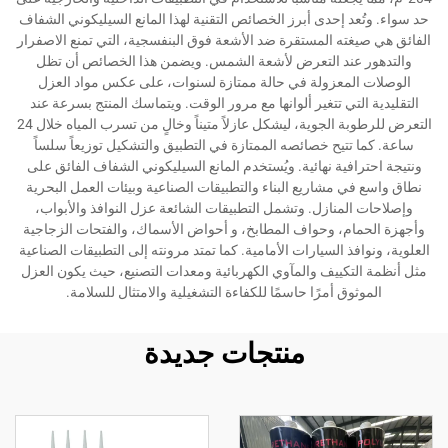
حد سواء. وتُعد إحدى أبرز الخصائص التقنية لهذا المانع السيليكوني الشفاف
الفائق هي صيغته المستقرة ضد الأشعة فوق البنفسجية، التي تمنع الاصفرار
والتدهور عند التعرض لأشعة الشمس. ويضمن هذا الخصائص أن تظل
الوصلات المعزولة في حالة ممتازة لسنوات، على عكس مواد العزل
التقليدية التي تتغير ألوانها مع مرور الوقت. ويتماسك المنتج بسرعة عند
التعرض للرطوبة الجوية، ليشكل عازلاً متيناً وخالٍ من تسرب المياه خلال 24
ساعة. كما تتيح خصائصه الممتازة في التطبيق والتشكيل توزيعاً سلساً
ونتيجة احترافية نهائية. ويُستخدم المانع السيليكوني الشفاف الفائق على
نطاق واسع في مشاريع البناء والتطبيقات الصناعية وبيئات العمل البحرية
وإصلاحات المنازل. وتشمل التطبيقات الشائعة عزل النوافذ والأبواب،
وأجهزة الحمام، وحواف المطابخ، و أحواض الأسماك، والفتحات الزجاجية
العلوية، ونوافذ السيارات الأمامية. كما تمتد مرونته إلى التطبيقات الصناعية
مثل أنظمة التكييف والمآوي الكهربائية ومعدات التصنيع، حيث يكون العزل
الموثوق أمرًا حاسمًا للكفاءة التشغيلية والامتثال للسلامة.
منتجات جديدة