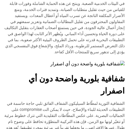
في البيئات الخدمية الصعبة. وينتج عن هذه الحماية الشاملة وفورات قابلة
للقياس من حيث تقليل متطلبات الصيانة، وتمديد فترات الخدمة، ومنع
الأضرار المكلفة الناتجة عن تسرب المياه أو أعطال المعدات. ويستفيد
المقاولون المحترفون من تقليل المطالبات الضمانية وتعزيز سمعتهم في
إنجاز أعمال عالية الجودة، في حين يستمتع أصحاب العقارات بتقليل التكاليف
على دورة الحياة وتحسين أداء المباني. ويُظهر الأثر الثابت لهذا الواصق في
التطبيقات البحرية قدرته على تحمل الظروف البيئية الأكثر صعوبة، بما في
ذلك التعرض المستمر للرطوبة، ورذاذ الملح، والإشعاع فوق البنفسجي الذي
يؤدي إلى تدهور سريع للمنتجات الأقل كفاءة.
شفافية بلورية واضحة دون أي
اصفرار
الشفافية الثورية لمطّاط السيليكون الشفاف الفائق تلبي حاجة حاسمة في
التطبيقات الحديثة للبناء والإصلاح، حيث لا يمكن الت compromise على
الجماليات البصرية. على عكس المطّاطات التقليدية التي تترك خطوط مرئية
أو تتغيّر لونها مع الزمن، فإن هذه التركيبة المتطوّرة تحافظ على وضوح تام
طوال عمرها الافتراضي، ما يجعلها تقريباً غير مرئية بمجرد تطبيقها. تُعد هذه