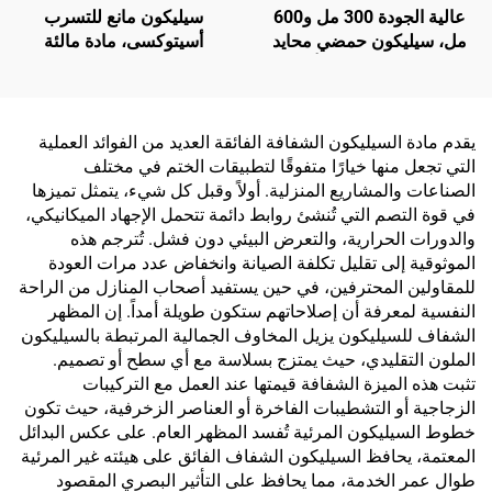
عالية الجودة 300 مل و600
سيليكون مانع للتسرب
مل، سيليكون حمضي محايد
أسيتوكسى، مادة مالئة
GP، لاصق سيليكون أحادي
للفراغات، لاصق سيليكون
المكون بجودة تطابق
مقاوم للماء للزجاج
Wacker، سعر مناسب للبناء
والألومنيوم، متاح بالإنتاج
حسب الطلب (OEM)
يقدم مادة السيليكون الشفافة الفائقة العديد من الفوائد العملية
التي تجعل منها خيارًا متفوقًا لتطبيقات الختم في مختلف
الصناعات والمشاريع المنزلية. أولاً وقبل كل شيء، يتمثل تميزها
في قوة التصم التي تُنشئ روابط دائمة تتحمل الإجهاد الميكانيكي،
والدورات الحرارية، والتعرض البيئي دون فشل. تُترجم هذه
الموثوقية إلى تقليل تكلفة الصيانة وانخفاض عدد مرات العودة
للمقاولين المحترفين، في حين يستفيد أصحاب المنازل من الراحة
النفسية لمعرفة أن إصلاحاتهم ستكون طويلة أمداً. إن المظهر
الشفاف للسيليكون يزيل المخاوف الجمالية المرتبطة بالسيليكون
الملون التقليدي، حيث يمتزج بسلاسة مع أي سطح أو تصميم.
تثبت هذه الميزة الشفافة قيمتها عند العمل مع التركيبات
الزجاجية أو التشطيبات الفاخرة أو العناصر الزخرفية، حيث تكون
خطوط السيليكون المرئية تُفسد المظهر العام. على عكس البدائل
المعتمة، يحافظ السيليكون الشفاف الفائق على هيئته غير المرئية
طوال عمر الخدمة، مما يحافظ على التأثير البصري المقصود