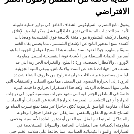
الافتراضي
يتفوق مانع التسرب السيليكوني الشفاف الفائق في توفير حماية طويلة
الأمد ضد التحديات البيئية التي تؤدي عادةً إلى فشل مبكر لواصق الإغلاق.
وتشمل تركيبته المتطورة مواد مثبتة للأشعة فوق البنفسجية ومضادات
أكسدة تمنع التدهور الناتج عن الإشعاع الشمسي، مما يضمن بقاء الختم
سليمًا ومظهره جيدًا لعقود. تمتد مقاومة هذا المنتج للعوامل الجوية لما هو
أبعد من الحماية البسيطة من الأشعة فوق البنفسجية ليشمل مقاومة
الأوزون، والأمطار الحمضية، ورذاذ الملح، والتغيرات الحرارية التي قد
تتسبب في إجهادات ناتجة عن التمدد والانكماش. وتبقى البنية الجزيئية
للواصق مستقرة عبر نطاقات حرارية تتراوح من ظروف الشتاء شديدة
البرودة إلى الحرارة القصوى في الصيف، مما يمنع التصلب والتشققات التي
تعاني منها المنتجات الرديئة. ويُعد هذا الاستقرار الحراري ذا قيمة كبيرة
خاصةً في المناطق الجغرافية التي تشهد تغيرات موسمية كبيرة في درجات
الحرارة أو في التطبيقات المعرضة لحرارة الناتجة عن المعدات أو العمليات.
كما أن مقاومة الواصق للرطوبة تُكوّن حاجزًا غير منفذ يمنع تسرب المياه مع
السماح للتجميع المغلق بالتنفس، مما يقلل من خطر احتجاز الرطوبة
والمشاكل المرتبطة بها مثل نمو العفن أو تدهور المادة الأساسية. وتحمي
مقاومته الكيميائية ضد المنظفات الشائعة، والسوائل المستخدمة في
السيارات، والمواد الكيميائية الصناعية، مما يحافظ على سلامة الختم حتى