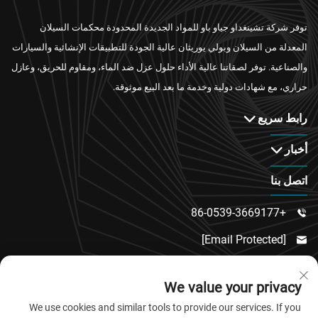
توفر شركة تشينغداو جياو باو للمواد الجديدة المحدودة محكمات السيلان
المعدلة من السيلان وبولي يوريثان عالية الجودة للتطبيقات الإنشائية والسيارات
والصناعية. توفر لصقاتنا عالية الأداء حلول عزل ضد الماء، ومقاوم للحريق، وعازل
حراري، مع شهادات دولية وخدمة ما بعد البيع موثوقة.
رابط سريع
أخبار
اتصل بنا
+86-0539-3669177

[email Protected]

رقم 217، طريق دونغسي، منطقة دونغتشنغ الفرعية،

We value your privacy
مقاطعة لينكو، مدينة وييفانغ، مقاطعة شاندونغ
We use cookies and similar tools to provide our services. If you