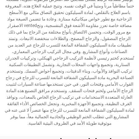
ختماً مطاطياً مرناً ومتيناً في الوقت نفسه. وتتيح عملية العلاج هذه، المعروفة
باسم العلاج بالتقلص، لمادة السيليكون تحقيق التصاق مثالي مع الأسطح
الزجاجية مع تطور خواص ميكانيكية ممتازة. وعادة ما تتضمن الصيغة مواد
مضافة خاصة تعزز مقاومة الأشعة فوق البنفسجية، وتحvented الاصفرار
مع مرور الوقت، وتحسن الالتصاق بأنواع مختلفة من الزجاج بما في ذلك
الزجاج المصقول، والزجاج المصفح، والطلاءات منخفضة الانبعاث. وتمتد
تطبيقات مادة السيليكون الشفافة المانعة للتسرب للزجاج عبر العديد من
الصناعات وأنواع المشاريع. وفي مجال التركيب الزجاجي المعماري،
تُستخدم كختم رئيسي لأنظمة التركيب الزجاجي الهيكلي، وتركيبات الجدران
الستارية، وتجميع واجهات المحلات التجارية. وتشمل التطبيقات السكنية
تركيب النوافذ والأبواب، وبناء الدفيئات، وتجميع أحواض السمك. وتستخدم
الصناعة البحرية مادة السيليكون الشفافة المانعة للتسرب للزجاج في زجاج
القوارب الأمامي وفتحات النور، في حين تستخدمها صناعة السيارات لتثبيت
الزجاج الأمامي ولختم فتحات السقف. وتستخدم مرافق التصنيع هذه المادة
العازلة المتعددة الاستخدامات في تركيب الزجاج الخاص بالمعدات، ونوافذ
الغرف النظيفة، وتجميع الأجهزة المخبرية. وتجعل الخصائص الأداء الفائقة
لمادة السيليكون الشفافة المانعة للتسرب للزجاج منها عنصراً لا غنى عنه في
المشاريع التي تتطلب الختم الوظيفي والجاذبية الجمالية معاً، مما يوفر
موثوقية طويلة الأمد في الظروف البيئية القاسية.