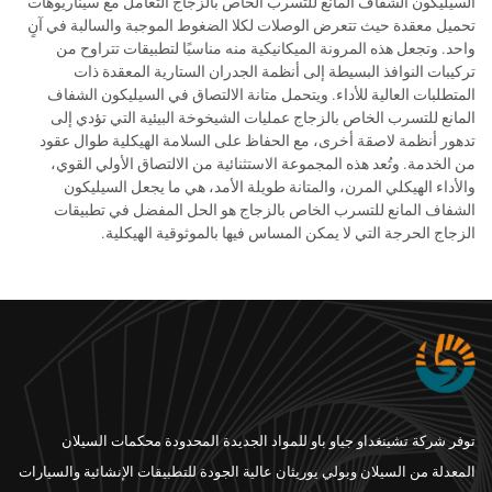
السيليكون الشفاف المانع للتسرب الخاص بالزجاج التعامل مع سيناريوهات
تحميل معقدة حيث تتعرض الوصلات لكلا الضغوط الموجبة والسالبة في آنٍ
واحد. وتجعل هذه المرونة الميكانيكية منه مناسبًا لتطبيقات تتراوح من
تركيبات النوافذ البسيطة إلى أنظمة الجدران الستارية المعقدة ذات
المتطلبات العالية للأداء. ويتحمل متانة الالتصاق في السيليكون الشفاف
المانع للتسرب الخاص بالزجاج عمليات الشيخوخة البيئية التي تؤدي إلى
تدهور أنظمة لاصقة أخرى، مع الحفاظ على السلامة الهيكلية طوال عقود
من الخدمة. وتُعد هذه المجموعة الاستثنائية من الالتصاق الأولي القوي،
والأداء الهيكلي المرن، والمتانة طويلة الأمد، هي ما يجعل السيليكون
الشفاف المانع للتسرب الخاص بالزجاج هو الحل المفضل في تطبيقات
الزجاج الحرجة التي لا يمكن المساس فيها بالموثوقية الهيكلية.
توفر شركة تشينغداو جياو باو للمواد الجديدة المحدودة محكمات السيلان
المعدلة من السيلان وبولي يوريثان عالية الجودة للتطبيقات الإنشائية والسيارات