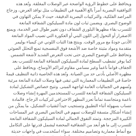
ويحافظ على خطوط الرؤية الواضحة عبر الوصلات المغلقة. وتُعد هذه
التوافقية البصرية أمراً بالغ الأهمية في التطبيقات مثل نوافذ العرض، وزجاج
المراصد الفلكية، والتركيبات البصرية الدقيقة، حيث لا يمكن التهاون في
الوضوح البصري. ويضمن ثبات لون مادة السيليكون الشفافة المانعة
للتسرب بقاء مظهرها البلوري الشفاف دون تغيير طوال عمر الخدمة، ويمنع
الاصفرار أو التحول إلى اللون البني أو العكورة التي تصيب المواد المانعة
الأدنى جودةً مع مرور الوقت. وينتج هذا الثبات اللوني عن كيمياء بوليمر
متقدمة ومواد مثبتة خاصة ضد الأشعة فوق البنفسجية تمنع التحلل الضوئي
وتحافظ على الوضوح البصري حتى تحت التعرض الشديد لأشعة الشمس.
كما يوفر تشطيب السطح لمادة السيليكون الشفافة المانعة للتسرب بعد
الجفاف قواماً ناعماً وغير مسامي مقاوم لتراكم الأوساخ، ويحافظ على
مظهره الأصلي بأدنى حد من الصيانة. وتُعد هذه الخاصية ذاتية التنظيف قيمةً
خاصةً في التطبيقات المعمارية التي تبقى فيها وصلات المادة المانعة مرئية
وتُسهم في الجماليات العامة لواجهة المبنى. وتتيح خصائص التشكيل لمادة
السيليكون الشفافة المانعة للتسرب للمستخدمين المهرة إنشاء وصلات
ناعمة ومتجانسة تماماً تعزز المظهر الاحترافي لتركيبات الزجاج. فالمادة
تنساب بسهولة أثناء التطبيق وتستجيب جيداً لتقنيات التشكيل، ما يمكّن من
إنشاء أشكال متسقة للوصلات تسهم في التجانس البصري عبر المساحات
الكبيرة المزججة. وتمتد التفوق الجمالي لمادة السيليكون الشفافة المانعة
للتسرب إلى ما هو أبعد من الشفافية المحضة ليشمل قدرتها على التكامل
مع أنماط معمارية وتصاميم مختلفة. سواء استُخدمت في واجهات حديثة