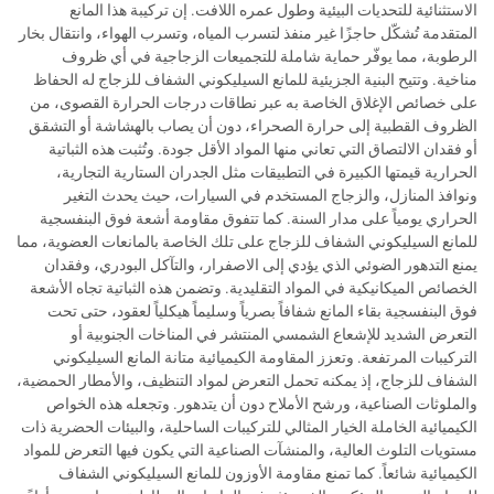
الاستثنائية للتحديات البيئية وطول عمره اللافت. إن تركيبة هذا المانع
المتقدمة تُشكّل حاجزًا غير منفذ لتسرب المياه، وتسرب الهواء، وانتقال بخار
الرطوبة، مما يوفّر حماية شاملة للتجميعات الزجاجية في أي ظروف
مناخية. وتتيح البنية الجزيئية للمانع السيليكوني الشفاف للزجاج له الحفاظ
على خصائص الإغلاق الخاصة به عبر نطاقات درجات الحرارة القصوى، من
الظروف القطبية إلى حرارة الصحراء، دون أن يصاب بالهشاشة أو التشقق
أو فقدان الالتصاق التي تعاني منها المواد الأقل جودة. وتُثبت هذه الثباتية
الحرارية قيمتها الكبيرة في التطبيقات مثل الجدران الستارية التجارية،
ونوافذ المنازل، والزجاج المستخدم في السيارات، حيث يحدث التغير
الحراري يومياً على مدار السنة. كما تتفوق مقاومة أشعة فوق البنفسجية
للمانع السيليكوني الشفاف للزجاج على تلك الخاصة بالمانعات العضوية، مما
يمنع التدهور الضوئي الذي يؤدي إلى الاصفرار، والتآكل البودري، وفقدان
الخصائص الميكانيكية في المواد التقليدية. وتضمن هذه الثباتية تجاه الأشعة
فوق البنفسجية بقاء المانع شفافاً بصرياً وسليماً هيكلياً لعقود، حتى تحت
التعرض الشديد للإشعاع الشمسي المنتشر في المناخات الجنوبية أو
التركيبات المرتفعة. وتعزز المقاومة الكيميائية متانة المانع السيليكوني
الشفاف للزجاج، إذ يمكنه تحمل التعرض لمواد التنظيف، والأمطار الحمضية،
والملوثات الصناعية، ورشح الأملاح دون أن يتدهور. وتجعله هذه الخواص
الكيميائية الخاملة الخيار المثالي للتركيبات الساحلية، والبيئات الحضرية ذات
مستويات التلوث العالية، والمنشآت الصناعية التي يكون فيها التعرض للمواد
الكيميائية شائعاً. كما تمنع مقاومة الأوزون للمانع السيليكوني الشفاف