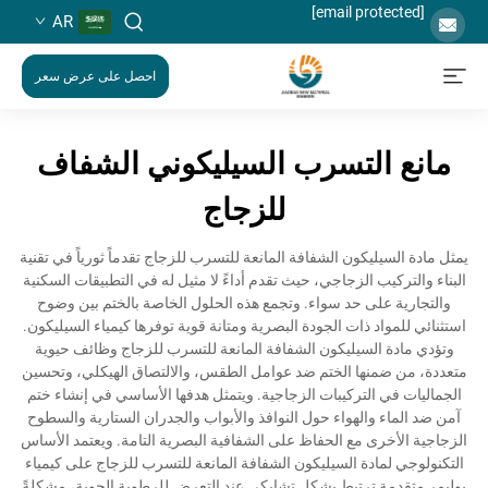
[email protected]
AR
احصل على عرض سعر
مانع التسرب السيليكوني الشفاف
للزجاج
يمثل مادة السيليكون الشفافة المانعة للتسرب للزجاج تقدماً ثورياً في تقنية
البناء والتركيب الزجاجي، حيث تقدم أداءً لا مثيل له في التطبيقات السكنية
والتجارية على حد سواء. وتجمع هذه الحلول الخاصة بالختم بين وضوح
استثنائي للمواد ذات الجودة البصرية ومتانة قوية توفرها كيمياء السيليكون.
وتؤدي مادة السيليكون الشفافة المانعة للتسرب للزجاج وظائف حيوية
متعددة، من ضمنها الختم ضد عوامل الطقس، والالتصاق الهيكلي، وتحسين
الجماليات في التركيبات الزجاجية. ويتمثل هدفها الأساسي في إنشاء ختم
آمن ضد الماء والهواء حول النوافذ والأبواب والجدران الستارية والسطوح
الزجاجية الأخرى مع الحفاظ على الشفافية البصرية التامة. ويعتمد الأساس
التكنولوجي لمادة السيليكون الشفافة المانعة للتسرب للزجاج على كيمياء
بوليمر متقدمة ترتبط بشكل تشابكي عند التعرض للرطوبة الجوية، مشكلةً