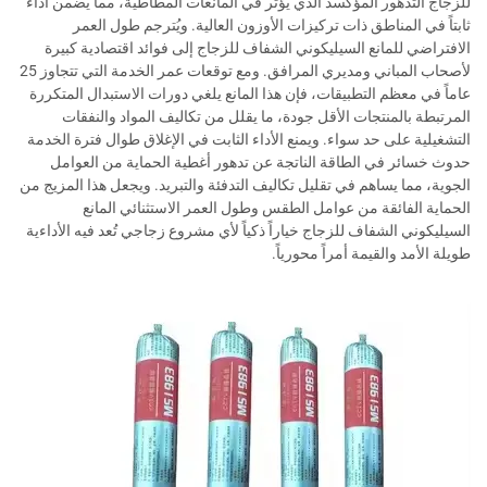
للزجاج التدهور المؤكسد الذي يؤثر في المانعات المطاطية، مما يضمن أداءً
ثابتاً في المناطق ذات تركيزات الأوزون العالية. ويُترجم طول العمر
الافتراضي للمانع السيليكوني الشفاف للزجاج إلى فوائد اقتصادية كبيرة
لأصحاب المباني ومديري المرافق. ومع توقعات عمر الخدمة التي تتجاوز 25
عاماً في معظم التطبيقات، فإن هذا المانع يلغي دورات الاستبدال المتكررة
المرتبطة بالمنتجات الأقل جودة، ما يقلل من تكاليف المواد والنفقات
التشغيلية على حد سواء. ويمنع الأداء الثابت في الإغلاق طوال فترة الخدمة
حدوث خسائر في الطاقة الناتجة عن تدهور أغطية الحماية من العوامل
الجوية، مما يساهم في تقليل تكاليف التدفئة والتبريد. ويجعل هذا المزيج من
الحماية الفائقة من عوامل الطقس وطول العمر الاستثنائي المانع
السيليكوني الشفاف للزجاج خياراً ذكياً لأي مشروع زجاجي تُعد فيه الأداءية
طويلة الأمد والقيمة أمراً محورياً.