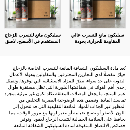
سيليكون مانع للتسرب عالي
سيليكون مانع للتسرب للزجاج
المقاومة للحرارة، بجودة
المستخدم في الأسطح، لاصق
مشابهة لـ Wacker، شفاف
هيكلى سيليكونى متعادل
ومقاوم للماء، أبيض نقي
يُعد مادة السيليكون الشفافة المانعة للتسرب الخاصة بالزجاج
خيارًا مفضلًا لدى النجارين المحترفين والمقاولين وهواة الأعمال
اليدوية على حد سواء، نظرًا للمزايا الاستثنائية التي توفرها. وتتمثل
إحدى أهم الفوائد في شفافيتها البلورية التي تظل مستقرة طوال
عمر المنتج، ما يجعل الوصلات المغلقة تكاد تكون غير مرئية بمجرد
تماسك المادة. وتضمن هذه الوضوحية البصرية التخلص من
المظهر غير الجذاب للمواد المانعة التقليدية التي قد تتحول إلى
اللون الأصفر أو تصبح ضبابية أو تتغير لونها مع مرور الوقت، مما
يحافظ على السلامة الجمالية لتثبيت الزجاج لعقود. وتوفر
خصائص الالتصاق المتفوقة لمادة السيليكون الشفافة المانعة