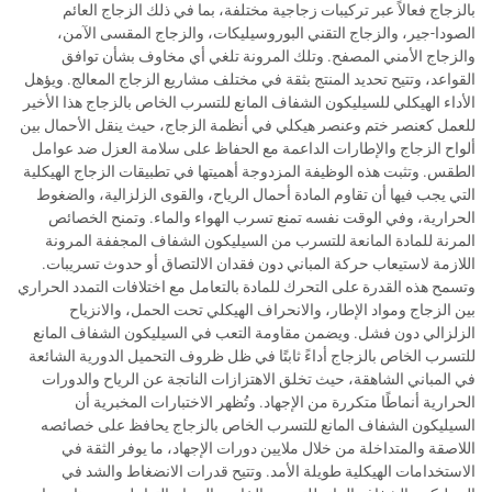
بالزجاج فعالاً عبر تركيبات زجاجية مختلفة، بما في ذلك الزجاج العائم
الصودا-جير، والزجاج التقني البوروسيليكات، والزجاج المقسى الآمن،
والزجاج الأمني المصفح. وتلك المرونة تلغي أي مخاوف بشأن توافق
القواعد، وتتيح تحديد المنتج بثقة في مختلف مشاريع الزجاج المعالج. ويؤهل
الأداء الهيكلي للسيليكون الشفاف المانع للتسرب الخاص بالزجاج هذا الأخير
للعمل كعنصر ختم وعنصر هيكلي في أنظمة الزجاج، حيث ينقل الأحمال بين
ألواح الزجاج والإطارات الداعمة مع الحفاظ على سلامة العزل ضد عوامل
الطقس. وتثبت هذه الوظيفة المزدوجة أهميتها في تطبيقات الزجاج الهيكلية
التي يجب فيها أن تقاوم المادة أحمال الرياح، والقوى الزلزالية، والضغوط
الحرارية، وفي الوقت نفسه تمنع تسرب الهواء والماء. وتمنح الخصائص
المرنة للمادة المانعة للتسرب من السيليكون الشفاف المجففة المرونة
اللازمة لاستيعاب حركة المباني دون فقدان الالتصاق أو حدوث تسريبات.
وتسمح هذه القدرة على التحرك للمادة بالتعامل مع اختلافات التمدد الحراري
بين الزجاج ومواد الإطار، والانحراف الهيكلي تحت الحمل، والانزياح
الزلزالي دون فشل. ويضمن مقاومة التعب في السيليكون الشفاف المانع
للتسرب الخاص بالزجاج أداءً ثابتًا في ظل ظروف التحميل الدورية الشائعة
في المباني الشاهقة، حيث تخلق الاهتزازات الناتجة عن الرياح والدورات
الحرارية أنماطًا متكررة من الإجهاد. وتُظهر الاختبارات المخبرية أن
السيليكون الشفاف المانع للتسرب الخاص بالزجاج يحافظ على خصائصه
اللاصقة والمتداخلة من خلال ملايين دورات الإجهاد، ما يوفر الثقة في
الاستخدامات الهيكلية طويلة الأمد. وتتيح قدرات الانضغاط والشد في