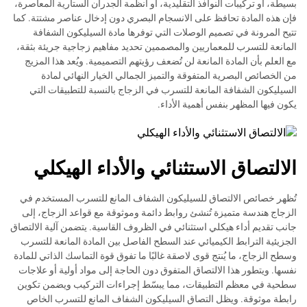
بسيطة، أو تركيبات النوافذ التقليدية، أو أنظمة الجدران الستارية المعاصرة،
فإن هذه المادة تحافظ على الانسجام البصري دون إدخال عناصر مشتتة. كما
تتيح المرونة في تصميم الوصلات التي توفرها مادة السيليكون الشفافة
المانعة للتسرب للمعماريين والمصممين تحديد مفاهيم زجاجية جريئة بثقة،
مع العلم بأن المادة المانعة لن تُضعف رؤيتهم التصميمية. ويُعد هذا المزيج
من الخصائص البصرية المتفوقة والتميز الجمالي الخيار النهائي لمادة
السيليكون الشفافة المانعة للتسرب في الزجاج بالنسبة للتطبيقات التي
يكون فيها المظهر بنفس أهمية الأداء.
الالتصاق الاستثنائي والأداء الهيكلي
تُظهر خصائص الالتصاق للسيليكون الشفاف المانع للتسرب المستخدم في
الزجاج هندسة متميزة تُنشئ روابط دائمة وموثوقة مع قواعد الزجاج، إلى
جانب تقديم أداء هيكلي استثنائي في الظروف القاسية. يتضمن آلية الالتصاق
الجزيئية الترابط الكيميائي عند السطح الفاصل بين المادة المانعة للتسرب
وسطح الزجاج، ما يُنتج قوى لاصقة غالبًا ما تفوق قوة التماسك الذاتي للمادة
نفسها. ويتطور هذا الالتصاق المتفوق دون الحاجة إلى مواد أولية أو علاجات
سطحية في معظم التطبيقات، مما يبسّط إجراءات التركيب ويضمن تكوين
رابطة موثوقة. ويظل التصاق السيليكون الشفاف المانع للتسرب الخاص