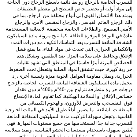
للتسرب الخاصة بالزجاج روابط دائمة بأسطح الزجاج دون الحاجة
إلى مواد أولية أو تحضير خاص للسطح في معظم التطبيقات.
ويمتد هذا الالتصاق القوي إلى أنواع مختلفة من الزجاج، بما في
ذلك الزجاج العائم القياسي، والزجاج المقسى الآمن، والزجاج
الأمني المصفح، والطلاءات الخاصة منخفضة الانبعاثية المستخدمة
عادةً في النوافذ الموفرة للطاقة. كما تتيح مرونة مادة السيليكون
الشفافة المانعة للتسرب بعد التماسك التكيف مع دورات التمدد
والانكماش الحراري التي تحدث في مواد البناء، ما يمنع فشل
الإغلاق ويحافظ على سلامة العزل ضد الطقس. وتشكل هذه
الخصائص المرنة أمرًا حاسمًا في المناطق التي تشهد تقلبات
حرارية كبيرة، حيث تتشقق المواد الصلبة وتتعطل تحت الضغوط
الحرارية. ويمثل مقاومة العوامل الجوية ميزة رئيسية أخرى، إذ
تتحمل مادة السيليكون الشفافة المانعة للتسرب الخاصة بالزجاج
درجات حرارة متطرفة تتراوح بين -40°م و400°م دون فقدان
خصائص الإغلاق أو السلامة الهيكلية. كما تقاوم المادة الإشعاع
فوق البنفسجي، والتعرض للأوزون، والهجوم الكيميائي من
المنظفات الشائعة، ما يضمن أداءً طويل الأمد في البيئات الخارجية
القاسية. وتجعل سهولة التركيب مادة السيليكون الشفافة المانعة
للتسرب جذابة جدًا لمستخدميها من جميع مستويات المهارة. فهي
تُطبق بسهولة باستخدام مسدسات الحشو القياسية، وتمتد بسلاسة
داخل الوصلات، ويمكن تشكيلها بسهولة للحصول على نتائج