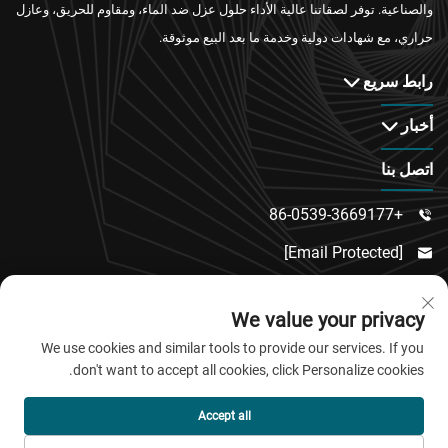
والصناعية. توفر لصقاتنا عالية الأداء حلول عزل ضد الماء، ومقاوم للحريق، وعازل
حراري، مع شهادات دولية وخدمة ما بعد البيع موثوقة.
رابط سريع
أخبار
اتصل بنا
+86-0539-3669177

[email Protected]

رقم 217، طريق دونغسي، منطقة دونغتشنغ الفرعية،

We value your privacy
مقاطعة لينكو، مدينة وييفانغ، مقاطعة شاندونغ
We use cookies and similar tools to provide our services. If you
don't want to accept all cookies, click Personalize cookies.
حقوق النشر © 2026 شركة تشينغداو جياو باو للمواد الجديدة
Accept all
المحدودة. جميع الحقوق محفوظة.