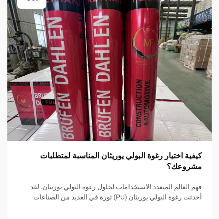
كيفية اختيار رغوة البولي يوريثان المناسبة لمتطلبات
مشروعك؟
فهم العالم المتعدد الاستخدامات لحلول رغوة البولي يوريثان. لقد
أحدثت رغوة البولي يوريثان (PU) ثورة في العديد من الصناعات
بفضل تنوعها الاستثنائي وخصائصها القابلة للتكيف. من التطبيقات
الإنشائية والصناعات السيارات إلى تصنيع الأثاث...