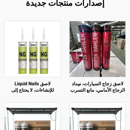
إصدارات منتجات جديدة
لاصق زجاج السيارات، سِداد
لاصق Liquid Nails
الزجاج الأمامي، مانع التسرب
للإنشاءات، لا يحتاج إلى
من السيليكون أو البولي
مسامير، غراء لاصق سدّاد
يوريثان حجم 300 مل