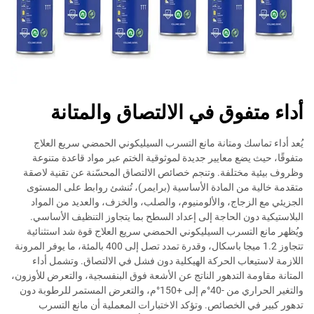
أداء متفوق في الالتصاق والمتانة
يُعد أداء تماسك ومتانة مانع التسرب السيليكوني الحمضي سريع العلاج
متفوقًا، حيث يضع معايير جديدة لموثوقية الختم عبر مواد قاعدة متنوعة
وظروف بيئية مختلفة. وتنجم خصائص الالتصاق المحسّنة عن تقنية لاصقة
متقدمة خالية من المادة الأساسية (برايمر)، تُنشئ روابط على المستوى
الجزيئي مع الزجاج، والألومنيوم، والصلب، والخزف، والعديد من المواد
البلاستيكية دون الحاجة إلى إعداد السطح بما يتجاوز التنظيف الأساسي.
ويُظهر مانع التسرب السيليكوني الحمضي سريع العلاج قوة شد استثنائية
تتجاوز 1.2 ميجا باسكال، وقدرة تمدد تصل إلى 400 بالمئة، ما يوفر المرونة
اللازمة لاستيعاب الحركة الهيكلية دون فشل في الالتصاق. وتشمل أداء
المتانة مقاومة التدهور الناتج عن الأشعة فوق البنفسجية، والتعرض للأوزون،
والتغير الحراري من -40°م إلى +150°م، والتعرض المستمر للرطوبة دون
تدهور كبير في الخصائص. وتؤكد الاختبارات المعملية أن مانع التسرب