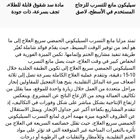
سيليكون مانع للتسرب للزجاج
مادة سد شقوق قابلة للطلاء،
المستخدم في الأسطح، لاصق
تجف بسرعة، ذات جودة
هيكلى سيليكونى متعادل
شائعة في السوق، مانعة
للانكماش، سيليكا مُعدلة
تمتد مزايا مانع التسرب السيليكوني الحمضي سريع العلاج إلى ما
هو أبعد من توفير الوقت البسيط، حيث يقدّم فوائد شاملة تُغيّر
طريقة تنفيذ مشاريع الختم وإتمامها. تكمن الميزة الفورية في
انخفاض كبير في وقت العلاج، حيث يصل مانع التسرب
السيليكوني الحمضي سريع العلاج إلى تكوين الطبقة الجلدية خلال
10-15 دقيقة، وتتقدم عملية العلاج الكاملة بسرعة تصل إلى ثلاثة
أضعاف سرعة البدائل التقليدية. يتيح هذا التعجيل للمقاولين إنجاز
مراحل متعددة من العمل خلال زيارة واحدة للموقع، مما يقلل من
تكاليف العمالة ويحد من الإزعاج الناتج عن المشروع. وينعكس
ارتفاع الإنتاجية بشكل مباشر على شكل وفورات في التكاليف، إذ
تتقدم المشاريع بكفاءة أكبر عبر جداول الإنجاز. ويمثل الاستقلال
عن الظروف الجوية ميزة مهمة أخرى لمانع التسرب السيليكوني
الحمضي سريع العلاج، حيث تقلل خصائصه السريعة في العلاج من
تأثره بالتغيرات المناخية غير المتوقعة التي قد تؤثر على مواد
الختم التقليدية. وللأمطار والتقلبات في الرطوبة أو درجات