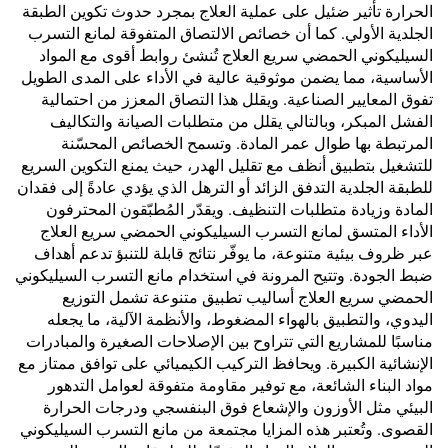
الحرارة تأثير ضئيل على عملية العلاج بمجرد حدوث تكوين الطبقة
الجلدية الأولي. كما أن خصائص الالتصاق المتفوقة لمانع التسرب
السيليكوني الحمضي سريع العلاج تُنشئ روابط أقوى مع المواد
الأساسية، مما يضمن موثوقية عالية في الأداء على المدى الطويل
تفوق المعايير الصناعية. ويقلل هذا التصاق المعزز من احتمالية
الفشل المبكر، وبالتالي يقلل من متطلبات الصيانة والتكاليف
المرتبطة بها طوال عمر المادة. وتسمح الخصائص المحسّنة
للتشغيل بتطبيق أنظف مع تقليل الهدر، حيث يمنع التكوين السريع
للطبقة الجلدية التدفق الزائد أو الترهل الذي يؤدي عادةً إلى فقدان
المادة وزيادة متطلبات التنظيف. ويقدّر المُطبّقون المحترفون
الأداء المتسق لمانع التسرب السيليكوني الحمضي سريع العلاج
عبر ظروف بيئية متنوعة، ما يوفّر نتائج قابلة للتنبؤ تدعم أهداف
ضبط الجودة. وتتيح المرونة في استخدام مانع التسرب السيليكوني
الحمضي سريع العلاج أساليب تطبيق متنوعة تشمل التوزيع
اليدوي، والتطبيق بالهواء المضغوط، والأنظمة الآلية، ما يجعله
مناسبًا للمشاريع التي تتراوح بين الإصلاحات الصغيرة والمبادرات
الإنشائية الكبيرة. ويحافظ التركيب الكيميائي على توافق ممتاز مع
مواد البناء الشائعة، مع توفير مقاومة متفوقة لعوامل التدهور
البيئي مثل الأوزون والإشعاع فوق البنفسجي ودرجات الحرارة
القصوى. وتُعتبر هذه المزايا مجتمعة من مانع التسرب السيليكوني