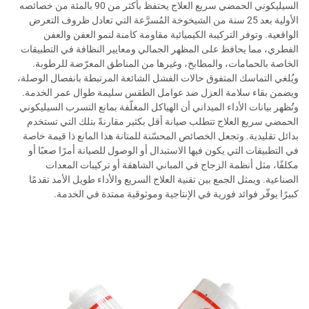
السيليكوني الحمضي سريع العلاج يحتفظ بأكثر من 90 بالمئة من خصائصه
الأولية بعد 25 سنة من الشيخوخة المُسرَّعة التي تعادل ظروف التعرض
الواقعية. وتوفر التركيبة الكيميائية مقاومة كامنة لنمو العفن والعفن
الفطري، مما يحافظ على المظهر الجمالي ومعايير النظافة في التطبيقات
الخاصة بالحمامات، والمطابخ، وغيرها من المناطق المعرّضة للرطوبة.
ويُلغي التماسك المتفوق حالات الفشل الشائعة المرتبطة بانفصال الوصلة،
ويضمن بقاء سلامة العزل ضد عوامل الطقس سليمة طوال عمر الخدمة.
وتُظهر بيانات الأداء الميداني أن الهياكل المغلّفة بمانع التسرب السيليكوني
الحمضي سريع العلاج تتطلب صيانة أقل بكثير مقارنةً بتلك التي تستخدم
بدائل تقليدية. وتجعل الخصائص المحسّنة للمتانة هذا المانع ذا قيمة خاصة
في التطبيقات التي يكون فيها الاستبدال أو الوصول للصيانة أمرًا صعبًا أو
مكلفًا، مثل أنظمة الزجاج في المباني الشاهقة أو تركيبات المعدات
الصناعية. ويمثل الجمع بين تقنية العلاج السريع والأداء طويل الأمد تقدمًا
كبيرًا يوفّر فوائد فورية في الإنتاجية وموثوقية ممتدة في الخدمة.