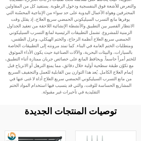
والتعرض للأشعة فوق البنفسجية ودخول الرطوبة. يستفيد كل من المقاولين
المحترفين وهواة الأعمال اليدوية على حد سواء من الإنتاجية المحسّنة التي
يوفرها مانع التسرب السيليكوني الحمضي سريع العلاج، إذ يقلل وقت
الانتظار القصير بين التطبيق والأنشطة الإنشائية اللاحقة من تعقيد الجداول
الزمنية للمشروع. تشمل التطبيقات الرئيسية لمانع التسرب السيليكوني
الحمضي سريع العلاج أنظمة الزجاج، والختم الهيكلي، وعزل الطقس،
ومتطلبات الختم العامة في البناء. كما تمتد مرونته إلى التطبيقات الخاصة
بالسيارات، والبيئات البحرية، والآلات الصناعية حيث يكون الأداء الموثوق
للختم أمراً حاسماً. ويحافظ المانع على خصائص جريان ممتازة أثناء التطبيق،
مع تكوّن طبقة سطحية أولية خلال دقائق، مما يمنع الترهل أو الانزياح قبل
إتمام العلاج الكامل. يُعد هذا التوازن بين القابلية للعمل والتجفيف السريع
من مانع التسرب السيليكوني الحمضي سريع العلاج أداة لا غنى عنها في
المشاريع الحساسة للوقت، والتي قد يتسبب فيها استخدام المواد الختم
التقليدية في تأخيرات غير مقبولة.
توصيات المنتجات الجديدة