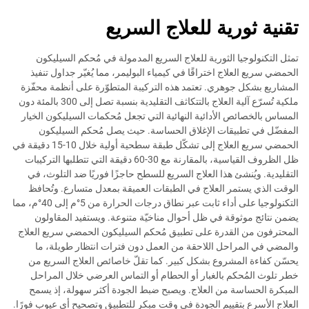
تقنية ثورية للعلاج السريع
تمثل التكنولوجيا الثورية للعلاج السريع المدمولة في مُحكم السيليكون
الحمضي سريع العلاج اختراقًا في كيمياء البوليمر، مما يُغيّر جداول تنفيذ
المشاريع بشكل جوهري. تعتمد هذه التركيبة المتطوّرة على أنظمة محفّزة
ملكية تُسرّع آلية العلاج بالتتكاثف التقليدية بنسبة تصل إلى 300 بالمئة دون
المساس بالخصائص الأدائية النهائية التي تجعل مُحكمات السيليكون الخيار
المفضّل في تطبيقات الإغلاق الحساسة. حيث يصل مُحكم السيليكون
الحمضي سريع العلاج إلى تشكّل طبقة سطحية أولية خلال 10-15 دقيقة في
ظل الظروف القياسية، بالمقارنة مع 30-60 دقيقة التي تتطلبها التركيبات
التقليدية. ويُنشئ هذا العلاج السريع للسطح حاجزًا فوريًا ضد التلوث، في
الوقت الذي يستمر العلاج في الطبقات العميقة بمعدل متسارع. وتُحافظ
التكنولوجيا على أداء ثابت عبر نطاق درجات الحرارة من 5°م إلى 40°م، مما
يضمن نتائج موثوقة في ظل أحوال مناخيّة متنوعة. ويستفيد المقاولون
المحترفون من القدرة على تطبيق مُحكم السيليكون الحمضي سريع العلاج
والمضي في المراحل اللاحقة من العمل دون فترات انتظار طويلة، ما
يحسّن كفاءة المشروع بشكل كبير. كما تقلّ خاصائص العلاج السريع من
خطر تلوث المُحكم بالغبار أو الحطام أو التماس العرضي خلال المراحل
المبكرة الحساسة من العلاج. ويصبح ضبط الجودة أكثر سهولة، إذ يسمح
العلاج الأسرع بتقييم الجودة في وقت مبكر للتطبيق وتصحيح أي عيوب فورًا.