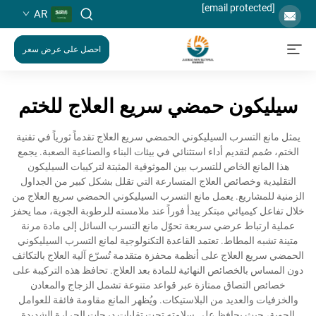
[email protected]
AR
احصل على عرض سعر
سيليكون حمضي سريع العلاج للختم
يمثل مانع التسرب السيليكوني الحمضي سريع العلاج تقدماً ثورياً في تقنية
الختم، صُمم لتقديم أداء استثنائي في بيئات البناء والصناعية الصعبة. يجمع
هذا المانع الخاص للتسرب بين الموثوقية المثبتة لتركيبات السيليكون
التقليدية وخصائص العلاج المتسارعة التي تقلل بشكل كبير من الجداول
الزمنية للمشاريع. يعمل مانع التسرب السيليكوني الحمضي سريع العلاج من
خلال تفاعل كيميائي مبتكر يبدأ فوراً عند ملامسته للرطوبة الجوية، مما يحفز
عملية ارتباط عرضي سريعة تحوّل مانع التسرب السائل إلى مادة مرنة
متينة تشبه المطاط. تعتمد القاعدة التكنولوجية لمانع التسرب السيليكوني
الحمضي سريع العلاج على أنظمة محفزة متقدمة تُسرّع آلية العلاج بالتكاثف
دون المساس بالخصائص النهائية للمادة بعد العلاج. تحافظ هذه التركيبة على
خصائص التصاق ممتازة عبر قواعد متنوعة تشمل الزجاج والمعادن
والخزفيات والعديد من البلاستيكات. ويُظهر المانع مقاومة فائقة للعوامل
الجوية، حيث يحافظ على سلامته تحت تقلبات درجات الحرارة الشديدة