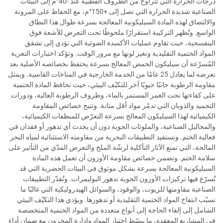
درجات الحرارة التي تتراوح من الظروف القطبية عند -40°م إلى البيئات
الصناعية شديدة الحرارة التي تصل إلى +150°م، مع الحفاظ على المرونة
والالتصاق لهذه المادة السيليكونية المعالجة بسرعة طوال هذا النطاق
الواسع. وتُظهر التركيبة استقرارًا ملحوظًا تحت التعرض للأشعة فوق
البنفسجية، حيث تقاوم عمليات الأكسدة الضوئية التي تؤدي إلى تشقق
المواد الختمية التقليدية وتغير لونها مع مرور الوقت. وتؤكد اختبارات التعرية
المُسرّعة أن سيليكون الحمض المعالج بسرعة يحتفظ بخصائصه الأصلية بعد
تعرضه لما يعادل 25 عامًا من الخدمة الخارجية في المناخات القاسية. ويمثل
مقاومة الرطوبة جانبًا حيويًا آخر للتكيّف البيئي، حيث تحافظ المادة الختمية
على كفاءتها تحت الغمر المستمر بالماء، وظروف الرطوبة العالية، ودورات
التجميد والذوبان التي تدمّر مواد أقل متانة. وتتيح خصائص المقاومة
الكيميائية لهذا السيليكون المعالج بسرعة التعرّض للمنظفات الكيميائية،
والمحاليل الصناعية، والملوثات الجوية دون أن يحدث أي تدهور أو فقدان في
فعالية الختم. وتستفيد التطبيقات البحرية من مقاومته الاستثنائية لمياه البحر
المالحة، التي تمنع الآثار التآكلية لرشّة الملح والتعرض المدّي من التأثير على
سلامة الختم. وتضمن خصائص مقاومة الأوزون أن تعمل هذه المادة
السيليكونية المعالجة بسرعة بشكل موثوق في البيئات الحضرية التي قد
تُسرّع فيها تركيزات الأوزون الجوية تدهور البوليمرات. وتُقدّر التطبيقات
الصناعية مقاومتها للزيوت، والوقود، والسوائل الهيدروليكية التي غالبًا ما
تسبّب انتفاخ المواد الختمية التقليدية أو تدهورها. ويؤدي هذا التكيّف البيئي
الشامل إلى إلغاء الحاجة إلى أنواع متعددة من المواد الختمية المتخصصة
في المشاريع المعقدة، ما يبسّط اختيار المواد وإدارة المخزون مع ضمان أداء