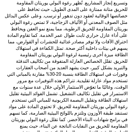
وتسريع إنجاز المشاريع. تُظهر رغوة البولي يوريثان المقاومة
للحريق متانة ممتازة على المدى الطويل، حيث تحافظ على
خصائصها الوقائية لعقود دون تدهور أو ترسب. وعلى عكس البدائل
مثل الصوف المعدني أو الألياف الزجاجية، لا تمتص رغوة البولي
يوريثان المقاومة للحريق الرطوبة، مما يمنع نمو العفن ويحافظ
على أداء عازل حراري ثابت طوال عمر الخدمة. كما تقاوم المادة
اختراق الآفات ولا توفر مصادر غذائية للحشرات أو القوارض، مما
يسهم في بيئات داخلية أكثر صحة. تمثل الكفاءة في استهلاك
الطاقة ميزة أخرى رئيسية لرغوة البولي يوريثان المقاومة
للحريق. تقلل الخصائص العازلة المتفوقة من تكاليف التدفئة
والتبريد بشكل كبير، حيث يشهد العديد من أصحاب العقارات
وفورات في استهلاك الطاقة بنسبة 20-30% مقارنة بالمباني التي
تستخدم مواد عازلة تقليدية. تتراكم هذه التوفيرات مع مرور
الوقت، وغالبًا ما تعوّض الاستثمار الأولي خلال عدة سنوات مع
الاستمرار في تقليل تكاليف التشغيل. تشمل الفوائد البيئية تقليل
استهلاك الطاقة وتقليل البصمة الكربونية للمباني التي تستخدم
رغوة البولي يوريثان المقاومة للحريق. لا تحتوي المادة على مواد
تستنفد طبقة الأوزون وتلتزم باللوائح البيئية الصارمة، كما تسهم
في برامج شهادات البناء الأخضر. كما تقلل رغوة البولي يوريثان
المقاومة للحريق من النفايات الناتجة عن البناء، حيث يمنع