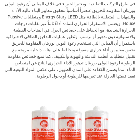
في طرق التركيب التقليدية. ويعتبر الخبراء في غلاف المباني أن رغوة البولي
يوريثان المقاومة للحريق عنصراً أساسياً لتحقيق معايير البناء عالية الأداء
والشهادات المتعلقة بالطاقة مثل LEED وEnergy Star ومتطلبات Passive
House. ويضمن الاستقرار الحراري للمادة أداءً ثابتاً عبر تقلبات درجات
الحرارة الشديدة، مع الحفاظ على خصائص العزل في المناخات القطبية
والاستوائية دون تدهور أو ترسب. وتُظهر عمليات التدقيق الطاقي الاحترافية
باستمرار أن المباني التي تستخدم رغوة البولي يوريثان المقاومة للحريق
تحقق مقاييس أداء حراري متفوقة وتحافظ على بيئات داخلية مريحة مع
تقليل متطلبات أنظمة التدفئة والتهوية والتكييف. كما تمنع خصائص مقاومة
الرطوبة لرغوة البولي يوريثان تدهور الأداء الحراري الناتج عن امتصاص
الماء، مما يضمن الكفاءة على المدى الطويل، على عكس المواد الليفية التي
تفقد قيمتها العازلة عند تعرضها للرطوبة أو دخول الرطوبة.