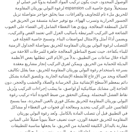
الوصول المحدود، حيث يكون تركيب المواد الصلبة يدويًا غير عملي أو
مستحيلاً. وتتيح خاصية الت espansion لرغوة البولي يوريثان المقاومة
للحريق ملء تام للتجاويف والفراغات، مما يخلق حواجز متواصلة تزيل
الجسور الحرارية وتسرب الهواء، مع توفير حماية متسقة من الحريق في
كامل المنطقة المعالجة. ويؤدي هذا التغطاء الشامل إلى القضاء على العيوب
الشائعة في التركيب المرتبطة بأساليب العزل التي تعتمد القص والتركيب،
ويضمن أداءً أمثل والامتثال لمواصفات البناء. وتسمح خاصية العَجِلَة في
التتصلب لرغوة البولي يوريثان المقاومة للحريق بمواصلة الجداول الزمنية
للبناء بكفاءة، حيث تصبح المناطق المعالجة جاهزة للمرحلات اللاحقة من
البناء خلال ساعات من التطبيق، بدلاً من الأيام التي تتطلبها بعض الأنظمة
البديلة للحماية من الحريق. ويمكن لفرق التركيب إنجاز مشاريع معقدة
بسرعة باستخدام رغوة البولي يوريثان المقاومة للحريق، مما يقلل تكاليف
العمالة ويحد من الإزعاج للأنشطة الإنشائية الجارية. وتلتصق المادة بشكل
دائم بمعظم الأسطح الإنشائية مثل الخرسانة والصلاد والخشب والحجر، دون
الحاجة إلى مشابك ميكانيكية أو لواصق، ما يبسّب إجراءات التركيب ويُزيل
نقاط الفشل المحتملة. ويمكن التحقق من ضبط الجودة أثناء تركيب رغوة
البولي يوريثان المقاومة للحريق بشكل فوري بالعين المجردة، مما يسمح
للقائمين على التركيب بتحديد ومعالجة أي فجوات في التغطاء أو مشاكل
في التطبيق قبل أن تتصلب المادة بالكامل. وتُعد رغوة البولي يوريثان
المقاومة للحريق خفيفة الوزن، حيث تضيف حملاً بنيوياً ضئيلاً على المباني
مقارنة بالبدائل الكثيفة للحماية من الحريق، ما يجعلها مناسبة للتطبيقات
التحديثية حيث يجب مراعاة القيود في الوزن. وتضمن برامج التدريب