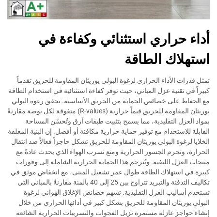
أداء حراري استثنائي وكفاءة في
استهلاك الطاقة
تمثل قدرات الأداء الحراري لرغوة البولي يوريثان المقاومة للحريق تقدماً
كبيراً في تقنية عزل المباني، حيث توفر كفاءة استثنائية في استخدام الطاقة
مع الحفاظ على خصائص الحماية من الحريق الأساسية. تحقق رغوة البولي
يوريثان المقاومة للحريق قيماً حرارية (R-values) متفوقة لكل بوصة مقارنةً
بمواد العزل التقليدية، مما يسمح بتثبيت طبقات أرق وتُحسّن المساحة
القابلة للاستخدام مع توفير حماية حرارية مكافئة أو أفضل. إن البنية المغلقة
الخلايا لرغوة البولي يوريثان المقاومة للحريق تشكل حاجزاً فعالاً ضد انتقال
الحرارة، وتحرم الجسور الحرارية ومنع تسرب الهواء الذي يحدث عادةً مع
منتجات العزل الليفية. ويُترجم هذا الحماية الحرارية الشاملة إلى وفورات
كبيرة في استهلاك الطاقة طوال عمر تشغيل المبنى، مع انخفاض موثق في
تكاليف التدفئة والتبريد تتراوح بين 25 إلى 40 بالمئة مقارنةً بالمباني التي
تستخدم أساليب العزل التقليدية. تسهم خصائص الإغلاق الهوائي لرغوة
البولي يوريثان المقاومة للحريق بشكل كبير في أدائها الحراري من خلال
إنشاء حواجز عازلة مستمرة تزيل الفجوات والتسريبات الحرارية الشائعة