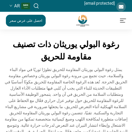
[email protected]
AR
احصل على عرض سعر
رغوة البولي يوريثان ذات تصنيف
مقاومة للحريق
يمثل رغوة البولي يوريثان المقاومة للحريق تطورًا ثوريًا في مواد البناء
والسلامة، حيث تجمع بين مرونة رغوة البولي يوريثان وخصائص مقاومة
الحريق الحرجة. تُعد هذه الرغوة الخاصة المقاومة للحريق مكونًا أساسيًا في
التطبيقات الحديثة للبناء التي يجب أن تُلبى فيها متطلبات الأداء العازل
ومتطلبات السلامة من الحريق في آن واحد. يتمحور الوظيفة الأساسية
للرغوة المقاومة للحريق حول توفير عزل حراري فعّال مع الحفاظ على
السلامة الهيكلية أثناء التعرض للحريق، ما يجعلها ضرورية في مشاريع البناء
التجارية والسكنية. تقنيًا، تتضمن رغوة البولي يوريثان المقاومة للحريق
إضافات متطورة لمكافحة اللهب وصيغ كيميائية متخصصة تمكنها من مقاومة
الاشتعال وإبطاء انتشار النيران عند التعرض لدرجات حرارة عالية. وتتوسع
البنية الخلوية للرغوة لتكوين حاجز فعّال ضد انتقال الحرارة، في الوقت الذي