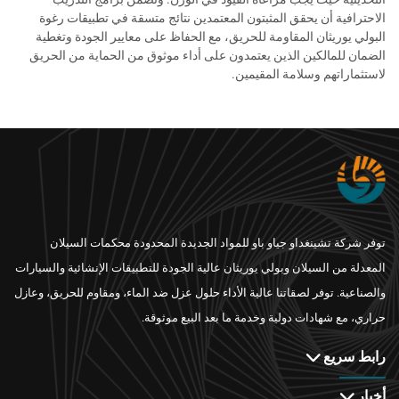
الاحترافية أن يحقق المثبتون المعتمدين نتائج متسقة في تطبيقات رغوة
البولي يوريثان المقاومة للحريق، مع الحفاظ على معايير الجودة وتغطية
الضمان للمالكين الذين يعتمدون على أداء موثوق من الحماية من الحريق
لاستثماراتهم وسلامة المقيمين.
توفر شركة تشينغداو جياو باو للمواد الجديدة المحدودة محكمات السيلان
المعدلة من السيلان وبولي يوريثان عالية الجودة للتطبيقات الإنشائية والسيارات
والصناعية. توفر لصقاتنا عالية الأداء حلول عزل ضد الماء، ومقاوم للحريق، وعازل
حراري، مع شهادات دولية وخدمة ما بعد البيع موثوقة.
رابط سريع
أخبار