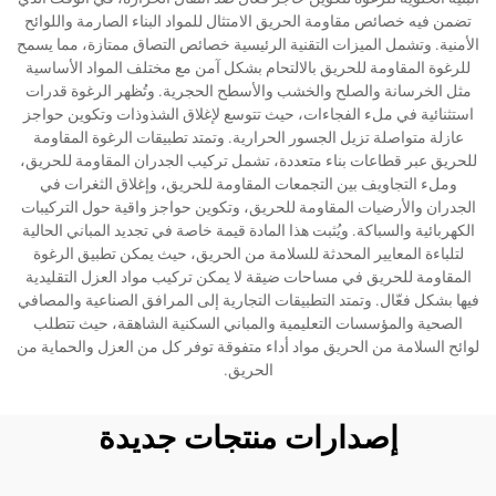
تضمن فيه خصائص مقاومة الحريق الامتثال للمواد البناء الصارمة واللوائح
الأمنية. وتشمل الميزات التقنية الرئيسية خصائص التصاق ممتازة، مما يسمح
للرغوة المقاومة للحريق بالالتحام بشكل آمن مع مختلف المواد الأساسية
مثل الخرسانة والصلح والخشب والأسطح الحجرية. وتُظهر الرغوة قدرات
استثنائية في ملء الفجاءات، حيث تتوسع لإغلاق الشذوذات وتكوين حواجز
عازلة متواصلة تزيل الجسور الحرارية. وتمتد تطبيقات الرغوة المقاومة
للحريق عبر قطاعات بناء متعددة، تشمل تركيب الجدران المقاومة للحريق،
وملء التجاويف بين التجمعات المقاومة للحريق، وإغلاق الثغرات في
الجدران والأرضيات المقاومة للحريق، وتكوين حواجز واقية حول التركيبات
الكهربائية والسباكة. ويُثبت هذا المادة قيمة خاصة في تجديد المباني الحالية
لتلباءة المعايير المحدثة للسلامة من الحريق، حيث يمكن تطبيق الرغوة
المقاومة للحريق في مساحات ضيقة لا يمكن تركيب مواد العزل التقليدية
فيها بشكل فعّال. وتمتد التطبيقات التجارية إلى المرافق الصناعية والمصافي
الصحية والمؤسسات التعليمية والمباني السكنية الشاهقة، حيث تتطلب
لوائح السلامة من الحريق مواد أداء متفوقة توفر كل من العزل والحماية من
الحريق.
إصدارات منتجات جديدة