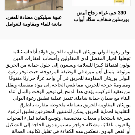
330 جم، غراء زجاج أبيض
عبوة سيليكون مضادة للعفن،
بورسلين شفاف، سدّاد أبواب
مانعة للماء ومقاومة للعوامل
ونوافذ، مقاوم للماء والعفن،
الجوية، لاصقة متعادلة 300
وجاف سريعًا
مل، للبيع بالجملة من المصنع،
للاستخدام في البناء
توفر رغوة البولي يوريثان المقاومة للحريق فوائد أداء استثنائية
تجعلها الخيار المفضل لدى المقاولين وأصحاب العقارات الذين
يولون اهتمامًا كبيرًا للسلامة ويسعون إلى حلول حماية من الحريق
موثوقة. يتمثل أهم ميزة في الوظيفة المزدوجة، حيث توفر رغوة
البولي يوريثان المقاومة للحريق في آنٍ واحد عزلًا حراريًا متفوقًا
ومقاومةً حرجة للحريق، مما يلغي الحاجة إلى مواد منفصلة ويقلل
من تعقيد التركيب. يؤدي هذا الدمج إلى توفير الوقت والمال أثناء
البناء مع ضمان حماية شاملة. تتميز عملية تطبيق رغوة البولي
يوريثان المقاومة للحريق ببساطة ملحوظة مقارنة بالطرق
التقليدية لحماية الحريق. يمكن للمثبتين المحترفين تطبيق الرغوة
بسرعة باستخدام معدات متخصصة، وتوسع المادة لملء الفجوات
والعيوب تلقائيًا، مشكلة حواجز مستمرة دون الحاجة إلى التشكيل
أو القص اليدوي. تنعكس هذه الكفاءة في تقليل تكاليف العمالة