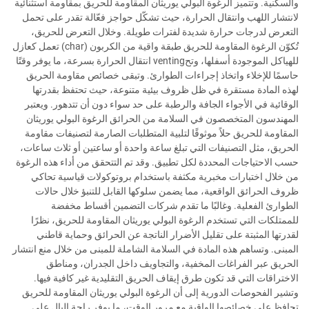
والسكنية. وتتميز الرغوة البولي يوريثان المقاومة للحريق بمقاومة استثنائية
لانتشار اللهب وانتقال الحرارة، حيث تشكّل حواجز فعّالة تقدر على تحمل
التعرض لدرجات حرارة شديدة لفترات طويلة. وخلال التعرض للحريق،
تُكوّن الرغوة المقاومة للحريق طبقة واقية من الكربون (char) تعمل كعازل
للهياكل الموجودة أسفلها، وتحventing انتقال الحرارة بسرعة، ما يوفر وقتًا
حاسمًا للإخلاء واتخاذ إجراءات الطوارئ. وتبقى خصائص مقاومة الحريق
لهذه المادة مستقرة في ظل ظروف بيئية متنوعة، حيث تحتفظ بقدرتها
الوقائية في الأجواء الجافة والرطبة على حد سواء دون أن تتدهور. ويعتبر
المهندسون المتخصصون في السلامة من الحرائق الرغوة البولي يوريثان
المقاومة للحريق حلاً موثوقًا لتلبية المتطلبات الصارمة لتصنيفات مقاومة
الحريق، مثل التصنيفات التي تبلغ ساعة واحدة أو ساعتين أو ثلاث ساعات،
حسب الاحتياجات المحددة لكل تطبيق. وقد تم التتحقق من أداء هذه الرغوة
من خلال اختبارات مخبرية مكثفة باستخدام بروتوكولات قياسية تحاكي
ظروف الحرائق الواقعية، مما يضمن سلوكها القابل للتنبؤ خلال حالات
الطوارئ الفعلية. وغالبًا ما تقدم شركات التضمين أقساط مخفضة
للممتلكات التي تستخدم الرغوة البولي يوريثان المقاومة للحريق، نظرًا
لقدرتها المثبتة على تقليل الأضرار الناتجة عن الحرائق وحماية قاطني
المبنى. وتساهم هذه المادة في السلامة الشاملة للمبنى من خلال منع انتشار
الحريق عبر الفراغات المخفية، والتجاويف داخل الجدران، ومناطق
الاختراقات التي قد تكون طرق إيقاف الحريق التقليدية غير كافية فيها.
وتشير الفحوصات الدورية إلى أن الرغوة البولي يوريثان المقاومة للحريق
تحافظ على خصائصها الواقية مع مرور الوقت، ما يوفر راحة البال على