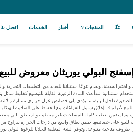
عنّا
المنتجات
أخبار
الخدمات
اتصل بنا
سفنج البولي يوريثان معروض للبيع
تخدام استثنائية. تبدأ هذه المادة الرغوية القابلة للتوسيع كخليط سائل
ئية الصغيرة داخل البنية، ما يؤدي إلى خصائص عزل حراري ممتازة والال
ة الأعمال اليدوية رغوة الـ PU المعروضة للبيع لأنها توفر إغلاق شامل للفراغات مع الحفاظ ع
ةً ما بين 30 إلى 50 مرة بعد التطبيق، مما يضمن تغطية كاملة للمساحات غير منتظمة وال
روف مناخية متنوعة. وتوفر البنية المغلقة للخلايا للرغوة البولي يو