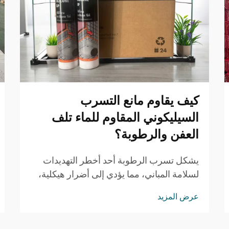
كيف يقاوم مانع التسرب
السيليكوني المقاوم للماء تلف
العفن والرطوبة؟
يشكل تسرب الرطوبة أحد أخطر التهديدات
لسلامة المباني، مما يؤدي إلى أضرار هيكلية،
ومخاطر صحية، وإصلاحات مكلفة. ويُعتمد
عرض المزيد
بشكل متزايد من قِبل المقاولين المحترفين
ومديري المرافق على حلول ختم متطورة ل...