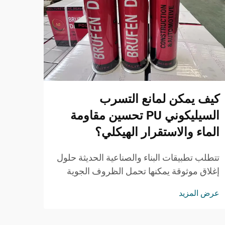
الاستد
ويُعد 
عرض ا
للبيئة
على ال
كيف يمكن لمانع التسرب
السيليكوني PU تحسين مقاومة
الماء والاستقرار الهيكلي؟
تتطلب تطبيقات البناء والصناعية الحديثة حلول
إغلاق موثوقة يمكنها تحمل الظروف الجوية
القاسية مع الحفاظ على السلامة الهيكلية. وقد
عرض المزيد
برز مانع التسرب السيليكوني PU كخيار متميز
للمقاولين والمهندسين ...