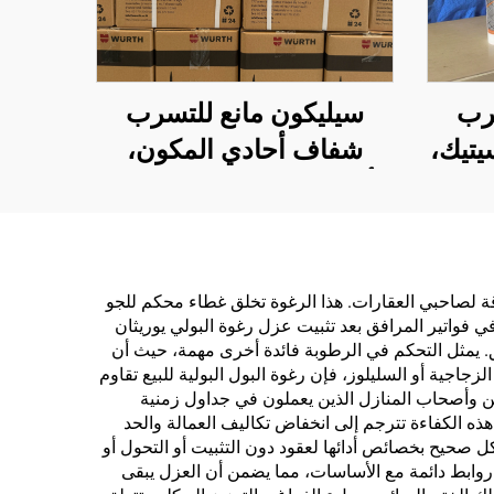
رب
سيليكون مانع للتسرب
يتيك،
شفاف أحادي المكون،
دام
أنبوب بلاستيكي 300 مل
طاقة لصاحبي العقارات. هذا الرغوة تخلق غطاء محكم للجو
ي فواتير المرافق بعد تثبيت عزل رغوة البولي يوريثان
ق. يمثل التحكم في الرطوبة فائدة أخرى مهمة، حيث أن
جاجية أو السليلوز، فإن رغوة البول البولية للبيع تقاوم
ن وأصحاب المنازل الذين يعملون في جداول زمنية
 الكفاءة تترجم إلى انخفاض تكاليف العمالة والحد
 صحيح بخصائص أدائها لعقود دون التثبيت أو التحول أو
 روابط دائمة مع الأساسات، مما يضمن أن العزل يبقى