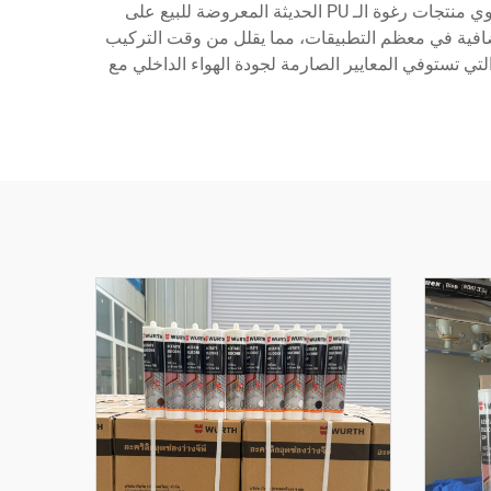
تسرب المياه ويقلل من خطر نمو العفن. وتتوفر تركيبات مقاومة للحريق للتطبيقات التي تتطلب معايير سلامة محسّنة. وتحتوي منتجات رغوة الـ PU الحديثة المعروضة للبيع على
افية في معظم التطبيقات، مما يقلل من وقت التركيب
يف العمالة. وقد أدت الاعتبارات البيئية إلى تطوير تركيبات منخفضة في محتواها من المركبات العضوية المتطايرة (VOC) التي تستوفي المعايير الصارمة لجودة الهواء الداخلي مع