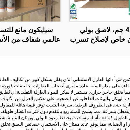
440 جم، لاصق بولي
سيليكون مانع للتس
ن خاص لإصلاح تسرب
عالمي شفاف من الأس
 المطاطي للسيارة،
مقاوم للماء، للاستخ
ع تسرب الفتحات،
على الزجاج
جاج الأمامي، مطاط
سود مقاوم للماء
ع تكمن في أدائها العازل الاستثنائي الذي يقلل بشكل كبير من تكاليف ال
ر كفاءة على مدار السنة. عادة ما يرى أصحاب العقارات تخفيضات فورية ف
يخلق حاجز حراري مستمر لا يمكن للمواد العازلة التقليدية أن تُطاب
ف الهيكل والبيئات الداخلية غير الصحية. على عكس العزل من الألياف الز
لة حتى في الظروف الرطبة. سرعة التثبيت توفر قيمة هائلة للمقاولي
طل بسرعة، مما يسمح للمشاريع بالتقدم دون فترات انتظار طويلة. هذه
 الطويل كمنفعة أساسية، حيث يحتفظ رغوة البولي يوريثان المثبتة بشكل
ر أو الصيانة، مما يوفر عائد ممتاز على الاستثمار. خصائص اللصق تخلق