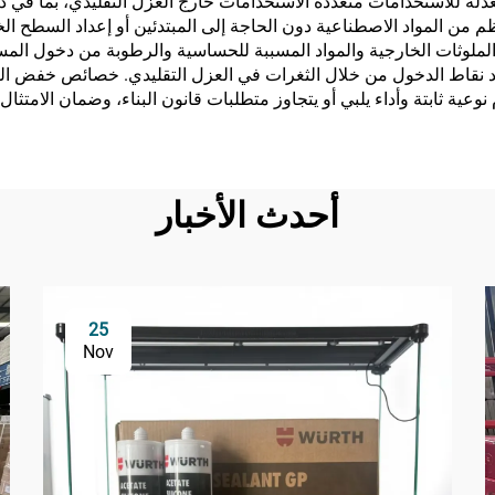
لة للاستخدامات متعددة الاستخدامات خارج العزل التقليدي، بما في ذلك 
ظم من المواد الاصطناعية دون الحاجة إلى المبتدئين أو إعداد السطح ا
ع الملوثات الخارجية والمواد المسببة للحساسية والرطوبة من دخول المس
جد نقاط الدخول من خلال الثغرات في العزل التقليدي. خصائص خفض ا
عية ثابتة وأداء يلبي أو يتجاوز متطلبات قانون البناء، وضمان الامتثال ل
أحدث الأخبار
25
Nov