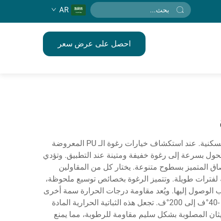
AR
احصل على عرض سعر
يمثل الرغوة البولي يوريثان تطورًا ثوريًا في تقنية العزل والختم الحديثة، ويقدم تنوعًا استثنائيًا للعديد من التطبيقات التجارية والسكنية. عند استكشاف خيارات رغوة الـ PU المعروضة
 يتحول بسرعة إلى رغوة خفيفة ومتينة عند التطبيق. وتؤدي
تصاق المتميز بسطوح متنوعة. يختار كل من المقاولين
لى السلامة الهيكلية لفترات طويلة. وتتميز الرغوة بخصائص توسيع ملحوظة،
مناطق التي يصعب الوصول إليها. ويُعد مقاومة درجات الحرارة سمة أخرى
مهمة، حيث تحافظ رغوة الـ PU عالية الجودة المعروضة للبيع على خصائصها ضمن نطاق واسع من درجات الحرارة يتراوح من -40°ف إلى 200°ف. تجعل هذه الثباتية الحرارية المادة
ريثان المصلوبة بشكل سليم مقاومة للرطوبة، مما يمنع