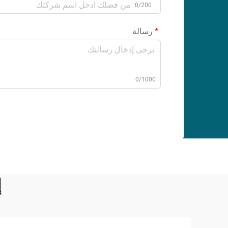
0/200
رسالة
0/1000
إ