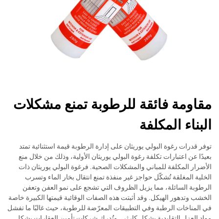
مقاومة فائقة للرطوبة تمنع مشكلات
البناء المكلفة
توفر قدرات رغوة البولي يوريثان على إدارة الرطوبة قيمة استثنائية تمتد
بعيدًا عن اعتبارات تكلفة رغوة البولي يوريثان الأولية، وذلك من خلال منع
الأضرار المكلفة للمباني والمشكلات الصحية. فرغوة البولي يوريثان ذات
الخلية المغلقة تُشكّل حواجز غير منفذة تمنع انتقال بخار الماء وتسرب
الرطوبة السائلة، مما يزيل الظروف التي تشجع على نمو العفن وتعفن
الخشب وتدهور الهيكل. وقد أثبتت هذه الصفات الوقائية قيمتها الكبيرة خاصة
في المناخات الرطبة وفي التطبيقات المعرّضة للرطوبة، حيث غالبًا ما تفشل
مواد العزل التقليدية بشكل كارثي. وتُدرك شركات تأمين العقارات بشكل