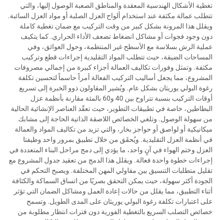
تغطية الأشكال الهندسية المعقدة والمناطق الصعبة الوصول إليها، والتي
تتطلب عمالة مكثفة عند استخدام ألواح العزل الصلبة أو مواد العزل السائبة.
ويقلل هذا المرونة بشكل كبير من وقت التركيب مع ضمان تغطية كاملة
دون وجود فجوات أو مشاكل انضغاط تضعف الأداء الحراري. كما يتكيف
عملية الرش بسلاسة مع الأسطح غير المنتظمة، وحول العوائق، وفي
المساحات الضيقة، حيث تتطلب المواد التقليدية إجراءات قطع وتركيب
مكثفة. وتمثل وفورات تكاليف العمالة أجزاء كبيرة من إجمالي مصروفات
المشروع، مما يجعل أساليب التركيب الفعالة أمراً حاسماً لتحسين تكلفة
رغوة البولي يوريثان بشكل عام. ويُشير المقاولون ذوو الخبرة إلى تسريع
أوقات التركيب بنسبة تتراوح بين 40 و60 بالمئة مقارنة بأنظمة عزل
البطاطين، خاصة في تطبيقات التطوير، حيث تعقّد العناصر الإنشائية الحالية
من سهولة الوصول. وتلغي الخصائص اللاصقة الذاتية الحاجة إلى مشابك
ميكانيكية أو لواصق أو حواجز بخار، والتي تزيد من تكاليف المواد والعمالة
في أنظمة العزل التقليدية. ويُحقَق من خلال تطبيق بمرور واحد وظيفتا
العزل وختم الهواء في آنٍ واحد، ما يؤدي إلى دمج مراحل البناء المتعددة في
إجراءات خطوة واحدة فعالة. ويقلل هذا الدمج من تعقيد جدول المشروع مع
تقليل متطلبات التنسيق بين مقاولي المهن المختلفة. ويصبح التحكم في
الجودة أكثر سهولة، حيث يمكن التحقق بصريًا من اتساق السماكة والكثافة
أثناء التطبيق، مما يقلل من حالات إعادة العمل ومشاكل الضمان التي تؤثر
على اعتبارات تكلفة رغوة البولي يوريثان على المدى الطويل. وتسمح
خصائص التصلب السريع بالتغطية الفورية دون فترات انتظار مطلوبة من