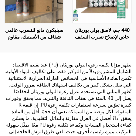
440 جم، لاصق بولي يوريثان
سيليكون مانع للتسرب عالمي
خاص لإصلاح تسرب السقف
شفاف من الأسيتيك، مقاوم
المطاطي للسيارة، ومنع
للماء، للاستخدام على الزجاج
تسرب الفتحات، وللزجاج
الأمامي، مطاط أسود مقاوم
للماء
تظهر مزايا تكلفة رغوة البولي يوريثان (PU) عند تقييم الاقتصاد
الشامل للمشروع بدلاً من التركيز فقط على تكاليف المواد الأولية.
تكمن الفائدة الأساسية في الخصائص العازلة الحرارية الاستثنائية
التي تقلل بشكل كبير من تكاليف استهلاك الطاقة بمرور الوقت.
تُظهر المباني التي تستخدم عزل رغوة البولي يوريثان انخفاضًا
يصل إلى 40 بالمئة في نفقات التدفئة والتبريد، مما يحقق وفورات
كبيرة تعوّض بسرعة استثمارات تكلفة رغوة PU. إن قيمة R
المتفوقة لكل بوصة من السماكة تعني أن حجمًا أقل من المادة
يحقق أداءً أفضل في العزل مقارنة بالبدائل التقليدية، ما يحسّن
كفاءة استخدام المساحة وكفاءة تكلفة رغوة PU معًا. يمثّل سهولة
التركيب ميزة رئيسية أخرى، حيث تلغي طرق الرش الحاجة إلى