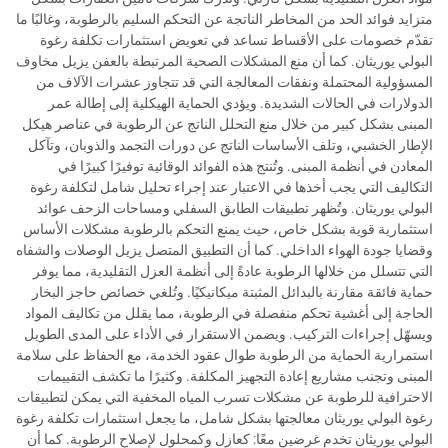
متزايد فوائد الحد من المخاطر الناتجة عن التحكم السليم بالرطوبة، وغالبًا ما
تقدّم خصومات على الأقساط تساعد في تعويض استثمارات تكلفة رغوة
البولي يوريثان. كما أن منع المشكلات الصحية المرتبطة بالعفن يزيل مخاوف
المسؤولية المحتملة ونفقات المعالجة التي قد تتجاوز عشرات الآلاف من
الدولارات في الحالات الشديدة. ويؤدي الحماية الهيكلية إلى إطالة عمر
المبنى بشكل كبير من خلال منع التحلل الناتج عن الرطوبة في عناصر هيكل
الإطار الخشبي، وتلف الأساسات الناتج عن دورات التجمد والذوبان، وتآكل
المعادن في أنظمة المبنى. وتُنتج هذه الفوائد الوقائية توفيرًا كبيرًا في
التكاليف التي يجب أخذها في الاعتبار عند إجراء تحليل شامل لتكلفة رغوة
البولي يوريثان. وتُظهر تطبيقات الطابق السفلي ومساحات الزحف عوائد
استثمارية قوية بشكل خاص، حيث يمنع التحكم بالرطوبة مشكلات الأساس
وقضايا جودة الهواء الداخلي. كما أن التطبيق المتصل يزيل الوصلات والشفاه
التي تتسلل من خلالها الرطوبة عادةً إلى أنظمة العزل التقليدية، مما يوفر
حماية فائقة مقارنة بالبدائل المثبتة ميكانيكيًا. وتُلغي خصائص حاجز البخار
الحاجة إلى أغشية تحكم منفصلة في الرطوبة، مما يقلل من تكاليف المواد
ويسهّل إجراءات التركيب. ويضمن الاستقرار في الأداء على المدى الطويل
استمرارية الحماية من الرطوبة طوال عقود الخدمة، مع الحفاظ على سلامة
المبنى وتجنب مشاريع إعادة التجهيز المكلفة. وكثيرًا ما تكشف التقييمات
الاحترافية للرطوبة عن مشكلات تسرب المياه المخفية التي يمكن لتطبيقات
رغوة البولي يوريثان معالجتها بشكل شامل، ما يجعل استثمارات تكلفة رغوة
البولي يوريثان تخدم غرضين معًا: كعازل وكمحلول لإصلاح الرطوبة. كما أن