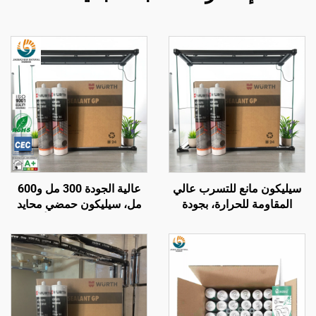
سيليكون مانع للتسرب عالي
عالية الجودة 300 مل و600
المقاومة للحرارة، بجودة
مل، سيليكون حمضي محايد
مشابهة لـ Wacker، شفاف
GP، لاصق سيليكون أحادي
ومقاوم للماء، أبيض نقي
المكون بجودة تطابق
Wacker، سعر مناسب للبناء