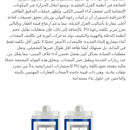
الشائعة في أنظمة العزل التقليدية، ويمنع انتقال الحرارة عبر المكونات
الإنشائية التي تضعف أداء المبنى الكلي. وتُظهر عمليات التدقيق الطاقي
الاحترافية باستمرار أن تركيبات رغوة البولي يوريثان تحقق تصنيفات كفاءة
أعلى مقارنةً بأساليب العزل البديلة، مما يدعم ارتفاع قيمة العقار وبالتالي
يعزز تبرير تكلفة رغوة PU. بالإضافة إلى ذلك، فإن متطلبات تقليل حجم
أنظمة التدفئة والتهوية والتكييف تولد مدخرات كبيرة في تكاليف المعدات
أثناء مشاريع البناء الجديدة. فالمعدات الأصغر حجمًا لا تكون أقل تكلفة فقط
في البداية، بل تستهلك أيضًا طاقة أقل طوال عمرها التشغيلي. وتقل
متطلبات الصيانة بشكل كبير بفضل تحسن أداء غلاف المبنى، مما يقلل من
عدد زيارات الخدمة ويطيل عمر المعدات. وتخلق هذه الفوائد المجمعة حججًا
مالية مقنعة تضع تكلفة رغوة PU كاستثمارات استراتيجية بدلاً من مجرد
نفقات مادية، وهي ذات قيمة خاصة لأصحاب العقارات المهتمين بالبيئة
والباحثين عن حلول بناء مستدامة.