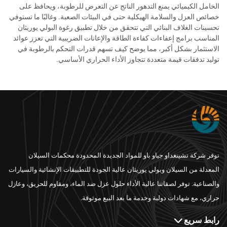
الخامل الكيميائي يمنع التدهور الناتج عن التعرض للرطوبة، ويحافظ على
خصائص العزل والسلامة الهيكلية حتى في البيئات الصعبة. وغالبًا ما تستوفي
تحسينات الغلاف البنائي التي تتحقق من خلال تطبيق رغوة البولي يوريثان
المناسب برامج إعفاءات كفاءة الطاقة والإعانات الضريبية التي تعزز عوائد
الاستثمار بشكل أكبر، مما يوضح كيف تسهم قدرات التحكم بالرطوبة في
توليد تدفقات قيمة متعددة تتجاوز الأداء الحراري الأساسي.
توفر شركة تشينغداو جياو باو للمواد الجديدة المحدودة محكمات السيلان
المعدلة من السيلان وبولي يوريثان عالية الجودة للتطبيقات الإنشائية والسيارات
والصناعية. توفر لصقاتنا عالية الأداء حلول عزل ضد الماء، ومقاوم للحريق، وعازل
حراري، مع شهادات دولية وخدمة ما بعد البيع موثوقة.
رابط سريع