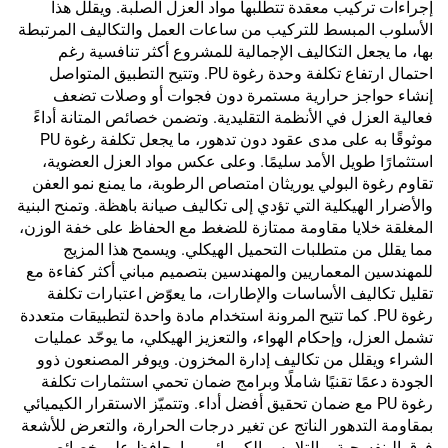
إجراءات تركيب معقدة تتطلبها مواد العزل الصلبة. ويقلل هذا
الأسلوب المبسط للتركيب من ساعات العمل والتكاليف المرتبطة
بها، ما يجعل التكاليف الإجمالية للمشروع أكثر تنافسية رغم
احتمال ارتفاع تكلفة وحدة رغوة PU. وتتيح التطبيق المتواصل
إنشاء حواجز حرارية مستمرة دون فجوات أو وصلات تضعف
فعالية العزل في الأنظمة التقليدية. وتضمن خصائص المتانة أداءً
موثوقًا به على مدى عقود دون تدهور، ما يجعل تكلفة رغوة PU
استثمارًا طويل الأمد سليمًا. وعلى عكس مواد العزل العضوية،
تقاوم رغوة البولي يوريثان امتصاص الرطوبة، ما يمنع نمو العفن
والأضرار الهيكلية التي تؤدي إلى تكاليف صيانة باهظة. وتمنح البنية
المغلقة خلايا مقاومة ممتازة للضغط مع الحفاظ على خفة الوزن،
مما يقلل من متطلبات التحميل الهيكلي. ويسمح هذا المزيج
للمهندسين المعماريين والمهندسين بتصميم مباني أكثر كفاءة مع
تقليل تكاليف الأساسات والإطارات، ما يعوّض اعتبارات تكلفة
رغوة PU. كما تتيح المرونة استخدام مادة واحدة لتطبيقات متعددة
تشمل العزل، وإحكام الهواء، والتعزيز الهيكلي، ما يوحّد عمليات
الشراء ويقلل من تكاليف إدارة المخزون. ويوفر المصنعون ذوو
الجودة دعمًا تقنيًا شاملًا وبرامج ضمان تحمي استثمارات تكلفة
رغوة PU مع ضمان تحقيق أفضل أداء. وتتميّز الاستقرار الكيميائي
بمقاومة التدهور الناتج عن تغير درجات الحرارة، والتعرض للأشعة
فوق البنفسجية، والتلامس الكيميائي، ما يحافظ على خصائص