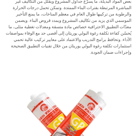
بعض المواد البديلة، ما يسرّع جداول المشروع ويقلل من التكاليف غير
المباشرة المرتبطة بفترات البناء الممتدة. وتمكن تحمل درجات الحرارة
والرطوبة من تركيبها طوال العام في معظم المناخات، ما يمنع التأخير
الموسمي الذي يزيد من تكاليف المشروع ويمدد قروض البناء. ويضمن
معدّات التطبيق الاحترافية خصائص مادة متسقة ومعدلات تغطية مثلى، ما
يُحسّن كفاءة تكلفة رغوة البولي يوريثان إلى أقصى حد مع الوفاء بمواصفات
الأداء. وتحافظ برامج التدريب والاعتماد على معايير تركيب عالية تحمي
استثمارات تكلفة رغوة البولي يوريثان من خلال تقنيات التطبيق الصحيحة
وإجراءات ضمان الجودة.