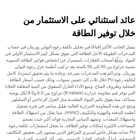
عائد استثنائي على الاستثمار من
خلال توفير الطاقة
يتمثل الجانب الأكثر إقناعًا في تحليل تكلفة رغوة البولي يوريثان في حساب
المدخرات الطويلة الأجل للطاقة التي تفوق بشكل كبير الاستثمار الأولي في
المواد. ويُبلّغ أصحاب العقارات باستمرار عن انخفاض فواتير الطاقة السنوية
بنسبة تتراوح بين 30 إلى 50 بالمئة بعد تركيب أنظمة عزل رغوة البولي
يوريثان. وتتراكم هذه المدخرات بسرعة، وعادة ما يتم تحقيق استرداد كامل
لتكلفة رغوة PU خلال ثلاث إلى خمس سنوات، وذلك حسب أسعار الطاقة
المحلية وظروف المناخ. وينبع الأداء العازل المتفوق من البنية المغلقة الخلايا
التي توفر قيم مقاومة حرارية (R-values) تتراوح بين 6.0 و8.0 لكل بوصة
سماكة، مما يفوق بكثير المواد التقليدية مثل العزل الزجاجي أو السليلوز.
وينتج عن هذه المقاومة الحرارية العالية تقليل مباشر في فترة تشغيل
أنظمة التدفئة والتهوية والتكييف (HVAC)، مما يقلل من استهلاك الطاقة
واستهلاك المعدات. وتشهد المباني التجارية فوائد أكبر حيث تضخم
المساحات الكبيرة إمكانات توفير الطاقة، ما يجعل استثمارات تكلفة رغوة
PU جذابة بشكل خاص لمديري المرافق الذين يسعون إلى تخفيض التكاليف
التشغيلية. كما أن الحاجز العازل المستمر يلغي آثار الجسور الحرارية