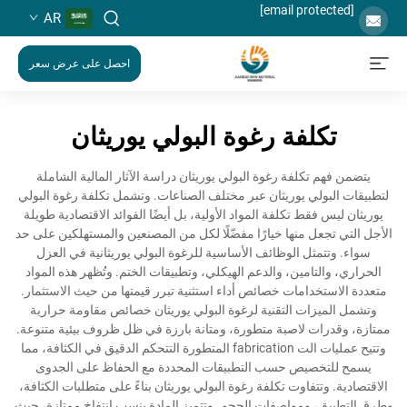
[email protected]
AR
احصل على عرض سعر
تكلفة رغوة البولي يوريثان
يتضمن فهم تكلفة رغوة البولي يوريثان دراسة الآثار المالية الشاملة
لتطبيقات البولي يوريثان عبر مختلف الصناعات. وتشمل تكلفة رغوة البولي
يوريثان ليس فقط تكلفة المواد الأولية، بل أيضًا الفوائد الاقتصادية طويلة
الأجل التي تجعل منها خيارًا مفضّلًا لكل من المصنعين والمستهلكين على حد
سواء. وتتمثل الوظائف الأساسية للرغوة البولي يوريثانية في العزل
الحراري، والتامين، والدعم الهيكلي، وتطبيقات الختم. وتُظهر هذه المواد
متعددة الاستخدامات خصائص أداء استثنية تبرر قيمتها من حيث الاستثمار.
وتشمل الميزات التقنية لرغوة البولي يوريثان خصائص مقاومة حرارية
ممتازة، وقدرات لاصبة متطورة، ومتانة بارزة في ظل ظروف بيئية متنوعة.
وتتيح عمليات الت fabrication المتطورة التتحكم الدقيق في الكثافة، مما
يسمح للتخصيص حسب التطبيقات المحددة مع الحفاظ على الجدوى
الاقتصادية. وتتفاوت تكلفة رغوة البولي يوريثان بناءً على متطلبات الكثافة،
وطرق التطبيق، ومواصفات الحجم. وتتميز المادة بنسب انتفاخ ممتازة، حيث