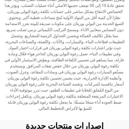
تحقق عادةً 10 إلى 30 ضِعف حجمها الأصلي أثناء عمليات التصلب. ويؤثر هذا
الخصائص الانتفاخ بشكل مباشر على حسابات تكلفة رغوة البولي يوريثان،
نظرًا لأن كمية أقل من المواد الأولية تُنتج مساحات تغطية أكبر. وتحتوي
الصيغ الحديثة من البولي يوريثان على مكونات صديقة للبيئة تعزز الاستدامة
دون المساس بمعايير الأداء. ويسمح التركيب الكيميائي بزمن تصلب سريع،
مما يقلل تكاليف العمالة ويحسن الجداول الزمنية للمشاريع. وتشمل
التطبيقات قطاعات البناء، والسيارات، والأثاث، والتُعبئة، والصناعات البحرية،
حيث تؤثر اعتبارات تكلفة رغوة البولي يوريثان في قرارات اختيار المواد.
وفي تطبيقات البناء، تعمل رغوة البولي يوريثان كحاجز هواء فعّال ومادة
عازلة، مما يساهم في تحسين الكفاءة الطاقية، ويعوّض الاستثمار الأولي في
تكلفة رغوة البولي يوريثان من خلال خفض نفقات المرافق. ويستخدم
مصنّعو السيارات رغوة البولي يوريثان في وسادات المقاعد، وعزل الصوت،
وأنظمة الإدارة الحرارية، حيث يضمن تحسين تكلفة رغوة البولي يوريثان
أسعار تنافسية للمركبات. وتعتمد الصناعة البحرية على رغوة البولي يوريثان
من النوع المُغلق للخلايا في تطبيقات الطفو، حيث تبرر موثوقية الأداء
الاعتبارات المرتفعة المتعلقة بتكلفة رغوة البولي يوريثان. وتكفل إجراءات
ضبط الجودة أداء منتجًا متسقًا، ما يجعل تكلفة رغوة البولي يوريثان قابلة
للتنبؤ بها لأغراض التخطيط المالي.
إصدارات منتجات جديدة