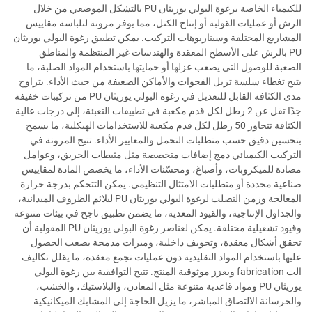
للكيمياء الخاصة برغوة البولي يوريثان PU بالتشكل الموضعي من خلال
الرش أو عمليات القولبة أو إنتاج الكتل، مما يوفر مرونة لتلباسة مقاييس
المشاريع المختلفة وسيناريوهات التركيب. يمكن تطبيق رغوة البولي يوريثان
PU بالرش على الأسطح المعقدة والهندسات غير المنتظمة والمناطق
الصعبة للوصول التي يصعب عزلها أو حمايتها باستخدام المواد الصلبة، ما
يتيح تغطاء سلسة تزيل الفجوات والأماكن الضعيفة من حيث الأداء. يتراوح
مدى الكثافة القابل للتعديل في رغوة البولي يوريثان PU من تركيبات خفيفة
جدًا تقل عن 2 رطل لكل قدم مكعبة في تطبيقات التعبئة، إلى درجات عالية
الكثافة تتجاوز 50 رطل لكل قدم مكعبة للاستخدامات الهيكلية، ما يسمح
بتحسين دقيق حسب متطلبات التحمل والمعايير الأداء. تتيح المرونة في
التركيب الكيميائي دمج إضافات متخصصة مثل مثبطات الحريق، وعوامل
مضادة للميكروبات، وأصباغ، ومحسّنات الأداء، ما يخصص المادة لمقاييس
صناعية محددة أو متطلبات الامتثال التنظيمي. يمكن التتحكم بدرجة حرارة
المعالجة وزمن التصلب لرغوة البولي يوريثان PU ليلائم الظروف الميدانية،
والجداول الإنتاجية، والقيود المعدية، ما يضمن تطبيق ناجح في بيئات متنوعة
وقيود تشغيلية مختلفة. يمكن لعناصر رغوة البولي يوريثان PU المقولبة أن
تحقق أشكال معقدة، وتجويف داخلية، وميزات مدمجة يصعب الحصول
عليها باستخدام المواد التقليدية دون عمليات تجمع معقدة، ما يقلل تكاليف
الت fabrication ويعزز موثوقية المنتج. تتيح التوافقية بين رغوة البولي
يوريثان PU ومواد قاعدية متنوعة مثل المعادن، والبلاستيك، والخشب،
والخرسانة الالتصاق المباشر، ما يزيل الحاجة إلى المشابك الميكانيكية