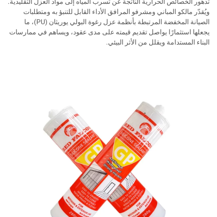
تدهور الخصائص الحرارية الناتجة عن تسرب المياه إلى مواد العزل التقليدية.
ويُقدّر مالكو المباني ومشرفو المرافق الأداء القابل للتنبؤ به ومتطلبات
الصيانة المخفضة المرتبطة بأنظمة عزل رغوة البولي يوريثان (PU)، ما
يجعلها استثمارًا يواصل تقديم قيمته على مدى عقود، ويساهم في ممارسات
البناء المستدامة ويقلل من الأثر البيئي.