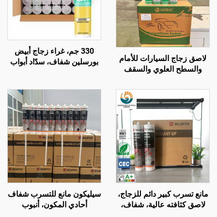
330 جم، غراء زجاج أبيض
لاصق زجاج السيارات للأمام
بورسلين شفاف، سدّاد أبواب
والسطح العلوي والسقف
ونوافذ، مقاوم للماء والعفن،
والفتحات، لتسرب المياه،
وجاف سريعًا
لاصق مقاوم للماء من البولي
يوريثان، أسود قوي
مانع تسرب كبير دائم للزجاج،
سيليكون مانع للتسرب شفاف
لاصق كثافته عالية، شفاف،
أحادي المكون، أنبوب
سيليكون معالج بحمض
بلاستيكي 300 مل