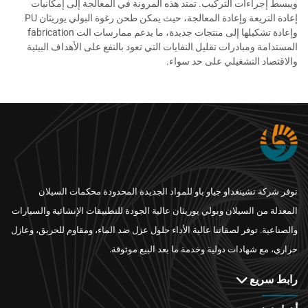
ويبسط إجراءات التركيب. تمتد هذه المرونة في المعالجة إلى إمكانيات
إعادة التريعة وإعادة المعالجة، حيث يمكن طحن رغوة البولي يوريثان PU
وإعادة تشكيلها إلى منتجات جديدة، ما يدعم ممارسات الت fabrication
المستدامة ومبادرات تقليل النفايات التي تعود بالنفع على الأهداف البيئية
والاقتصاد التشغيلي على حد سواء.
توفر شركة تشينغداو جياو باو للمواد الجديدة المحدودة محكمات السيلان
المعدلة من السيلان وبولي يوريثان عالية الجودة للتطبيقات الإنشائية والسيارات
والصناعية. توفر لصقاتنا عالية الأداء حلول عزل ضد الماء، ومقاوم للحريق، وعازل
حراري، مع شهادات دولية وخدمة ما بعد البيع موثوقة.
رابط سريع