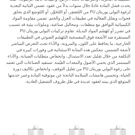
يحدث فشل المادة عادةً خلال سنوات بدلاً من عقود. تضمن الثباتية البعدية
لرغوة البولي يوريثان PU من التَتَصَفِر، أو التَتَحَوَّر، أو التَتَوَسَع الذي يخلق
فجوات ويقلل الفعالية في تطبيقات العزل والختم. تضمن مقاومة المواد
الكيميائية التوافق مع منظفات، ومحاليل صناعية، وملوثات بيئية قد تتسبب
في تضرر أو تَتَهَشَم المواد البديلة. تقاوم تركيبات البولي يوريثان PU
المستقرة ضد الأشعة فوق البنفسجية التتَهَشَم الضوئي في التطبيقات
الخارجية، ما يحافظ على اللون، والمرونة، والأداء تحت التعرض المباشر
لأشعة الشمس. تنعكس هذه المتانة الاستثنائية في وفورات كبيرة في
التكلفة من خلال تقليل تعدد الاستبدال، وانخفاض متطلبات الصيانة، والأداء
المستمر الذي يحمي الأصول والمعدات القيّمة. تستفيد الصناعات التي تعتمد
على رغوة البولي يوريثان PU من تقليل التوقف، وانخفاض تكاليف دورة
الحياة، وتحسين هامشات السلامة الناتجة عن موثوقية المادة وعمر خدمتها
المتوقع الذي يمتد لعقود عديدة في ظل ظروف التشغيل العادية.