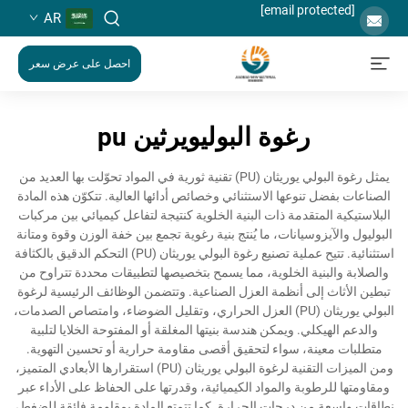
[email protected]
AR
احصل على عرض سعر
رغوة البوليويرثين pu
يمثل رغوة البولي يوريثان (PU) تقنية ثورية في المواد تحوّلت بها العديد من
الصناعات بفضل تنوعها الاستثنائي وخصائص أدائها العالية. تتكوّن هذه المادة
البلاستيكية المتقدمة ذات البنية الخلوية كنتيجة لتفاعل كيميائي بين مركبات
البوليول والآيزوسيانات، ما يُنتج بنية رغوية تجمع بين خفة الوزن وقوة ومتانة
استثنائية. تتيح عملية تصنيع رغوة البولي يوريثان (PU) التحكم الدقيق بالكثافة
والصلابة والبنية الخلوية، مما يسمح بتخصيصها لتطبيقات محددة تتراوح من
تبطين الأثاث إلى أنظمة العزل الصناعية. وتتضمن الوظائف الرئيسية لرغوة
البولي يوريثان (PU) العزل الحراري، وتقليل الضوضاء، وامتصاص الصدمات،
والدعم الهيكلي. ويمكن هندسة بنيتها المغلقة أو المفتوحة الخلايا لتلبية
متطلبات معينة، سواء لتحقيق أقصى مقاومة حرارية أو تحسين التهوية.
ومن الميزات التقنية لرغوة البولي يوريثان (PU) استقرارها الأبعادي المتميز،
ومقاومتها للرطوبة والمواد الكيميائية، وقدرتها على الحفاظ على الأداء عبر
نطاقات واسعة من درجات الحرارة. كما تتمتع المادة بمقاومة فائقة للضغط،