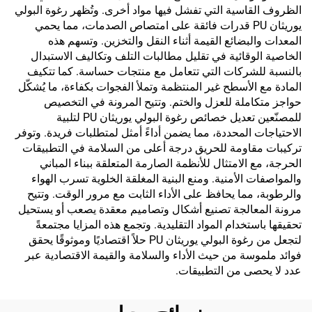
الظروف القاسية التي تفشل فيها مواد أخرى. وتُظهر رغوة البولي
يوريثان PU قدرات فائقة على امتصاص الصدمات، مما يحمي
المعدات والبضائع القيمة أثناء النقل والتخزين. وتسهم هذه
الخاصية الوقائية في تقليل مطالبات التلف وتكاليف الاستبدال
بالنسبة للشركات التي تتعامل مع منتجات حساسة. كما تتكيف
المادة مع الأسطح غير المنتظمة وتملأ الفجوات بكفاءة، ما يُشكّل
حواجز متكاملة للعزل والختم. وتتيح المرونة في التخصيص
للمصنّعين تعديل خصائص رغوة البولي يوريثان PU لتلبية
الاحتياجات المحددة، مما يضمن أداءً أمثل لمتطلبات فريدة. وتوفر
تركيبات مقاومة للحريق درجة أعلى من السلامة في التطبيقات
الحرجة، مع الامتثال للأنظمة الصارمة المتعلقة ببناء المباني
والمواصفات الأمنية. ومنع البنية المغلقة الخلوية تسرب الهواء
والرطوبة، مما يحافظ على الأداء الثابت مع مرور الوقت. وتتيح
مرونة المعالجة تصنيع أشكال وتصاميم معقدة يصعب أو يستحيل
تحقيقها باستخدام المواد التقليدية. وتجمع هذه المزايا مجتمعةً
لتجعل من رغوة البولي يوريثان PU حلاً اقتصاديًا وموثوقًا يحقق
فوائد ملموسة من حيث الأداء والسلامة والقيمة الاقتصادية عبر
عدد لا يحصى من التطبيقات.