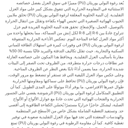
يُعد رغوة البولي يوريثان (PU) مميزًا في سوق العزل بفضل خصائصه
الاستثنائية في المقاومة الحرارية التي تتفوق بشكل كبير على مواد العزل
التقليدية. إن البنية الخلوية المغلقة لرغوة البولي يوريثان (PU) تخلق ملايين
الجيوب الهوائية الصغيرة التي تحبس الهواء بكفاءة وتقلل من انتقال الحرارة
بالتوصيل، الحمل، والإشعاع. تحقق هذه البنية الخلوية الفريدة قيم عزل
تتراوح عادةً بين R-6 إلى R-8 لكل إنش من السماكة، مما يجعلها واحدة من
أكثر مواد العزل كفاءة المتاحة اليوم. تنعكس الأداءية الحرارية المتفوقة
لرغوة البولي يوريثان (PU) في وفورات كبيرة في استهلاك الطاقة للمباني
السكنية والتجارية، حيث تقلل تكاليف التدفئة والتبريد غالبًا بنسبة 30-50%
مقارنةً بأساليب العزل التقليدية. ويحافظ هذا المكون على خصائصه العازلة
عبر نطاقات درجات حرارة متطرفة، من الظروف تحت الصفر إلى البيئات
شديدة الحرارة، مما يضمن أداءً ثابتًا بغض النظر عن الظروف المناخية.
وعلى عكس مواد العزل الليفية التي قد تستقر أو تنضغط مع مرور الوقت،
فإن رغوة البولي يوريثان (PU) تحافظ على سماكتها ومقاومتها الحرارية
طوال عمرها الافتراضي، ما يوفر أداءً موثوقًا على المدى الطويل. كما أن
التطبيق المتكامل لرغوة البولي يوريثان (PU) الرشوشة يقضي على الجسور
الحرارية والفتحات الهوائية التي تحدث عادةً مع عوازل الألواح أو الألواح
الصلبة، ليشكل حاجزًا حراريًا مستمرًا يُحسّن الكفاءة الطاقوية إلى أقصى
حد. وتستفيد التغطية الشاملة بشكل خاص من الأسطح غير المنتظمة
والهندسات المعقدة التي تجد فيها مواد العزل التقليدية صعوبة في توفير
تغطية كافية. كما أن مقاومة الرطوبة في رغوة البولي يوريثان (PU) تمنع