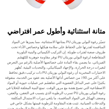
متانة استثنائية وأطول عمر افتراضي
تتميّز رغوة البولي يوريثان PU بمتانتها الاستثنائية، مما يميزها عن المواد
المنافسة لقدرتها على الحفاظ على سلامة هيكلها وخصائص الأداء تحت
ظروف صعبة لفترات طويلة. إن التركيب الكيميائي والبنية البلورية
المتقاطعة لرغوة البولي يوريثان PU توفر مقاومة جوهرية للتَتَهَشَم
الفيزيائي، ما يضمن بقاء المادة على خصائصها الأصلية بالرغم من التعرض
لتغيرات درجة الحرارة، والإجهاد الميكانيكي، والتحديات البيئية. تُظهر
الاختبارات المخبرية أن رغوة البولي يوريثان PU ذات تركيب دقيق تحافظ
على أكثر من 90٪ من خصائص أدائها الأصلية بعد عقود من الخدمة، متفوقة
بكثيرًا على عمر البدائل العضوية التي تتتاهشَم عبر عمليات حيوية أو المواد
الاصطناعية التي تصبح هشة مع مرور الوقت. تمنع البنية المغلقة للخلايا في
رغوة البولي يوريثان PU تسرب الرطوبة الذي يتسبب في التعفن، والعفن،
وضعف الهيكل في المواد المنافسة، ما يلغي دورات الاستبدال المكلفة
والتدخلات الصيانية. تثبت هذه المقاومة للرطوبة قيمتها بشكل خاص في
التطبيقات البحرية، والتركيبات تحت الأرض، والبيئات عالية الرطوبة، حيث