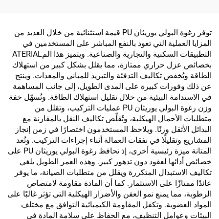
الخليك، موردون سيليكون
لمدة 9 أشهر
توفر رغوة البولي يوريثان PU قيمة استثنائية من خلال العديد من
المزايا العملية التي تعود بالنفع المباشر على المستخدمين في
التطبيقات السكنية والتجارية والصناعية. ويتميز هذا المATERIAL
بخصائص عزل حراري ممتازة، مما يقلل بشكل كبير من استهلاك
الطاقة ويُخفض تكاليف التدفئة والتبريد للمباني والمعدات. وينتج
عن ذلك وفورات كبيرة على المدى الطويل، إلى جانب المساهمة
في الاستدامة البيئية من خلال تقليل استهلاك الطاقة. وتُسهّل خفة
وزن رغوة البولي يوريثان PU عمليات التركيب، وتقلل من
متطلبات الأحمال الهيكلية، وتُقلّص تكاليف النقل بالمقارنة مع
البدائل الأثقل وزنًا. ويلاحظ المستخدمون اختصارًا في زمن إنجاز
المشاريع وتقليلًا في نفقات العمالة أثناء إجراءات التركيب. وتُعد
المتانة ميزة رئيسية أخرى، إذ تحافظ رغوة البولي يوريثان PU على
خصائص أدائها لعقود دون تدهور كبير. وهذه العمر الطويل يلغي
تكاليف الاستبدال المتكررة ويقلل من متطلبات الصيانة، ما يوفر
عائدًا ممتازًا على الاستثمار. كما أن المادة مقاومة لامتصاص
الرطوبة، مما يمنع نمو العفن والأضرار الهيكلية التي تؤثر غالبًا على
المواد العضوية. وتكفل المقاومة الكيميائية التوافق مع مختلف
البيئات وعوامل التنظيف، مع الحفاظ على سلامة المادة في