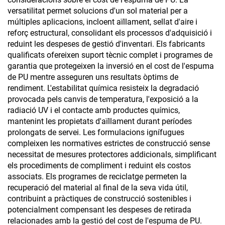
versatilitat permet solucions d'un sol material per a
múltiples aplicacions, incloent aïllament, sellat d'aire i
reforç estructural, consolidant els processos d'adquisició i
reduint les despeses de gestió d'inventari. Els fabricants
qualificats ofereixen suport tècnic complet i programes de
garantia que protegeixen la inversió en el cost de l'espuma
de PU mentre asseguren uns resultats òptims de
rendiment. L'estabilitat química resisteix la degradació
provocada pels canvis de temperatura, l'exposició a la
radiació UV i el contacte amb productes químics,
mantenint les propietats d'aïllament durant períodes
prolongats de servei. Les formulacions ignífugues
compleixen les normatives estrictes de construcció sense
necessitat de mesures protectores addicionals, simplificant
els procediments de compliment i reduint els costos
associats. Els programes de reciclatge permeten la
recuperació del material al final de la seva vida útil,
contribuint a pràctiques de construcció sostenibles i
potencialment compensant les despeses de retirada
relacionades amb la gestió del cost de l'espuma de PU.