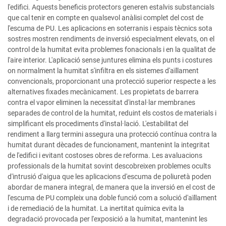
l'edifici. Aquests beneficis protectors generen estalvis substancials
que cal tenir en compte en qualsevol anàlisi complet del cost de
l'escuma de PU. Les aplicacions en soterranis i espais tècnics sota
sostres mostren rendiments de inversió especialment elevats, on el
control de la humitat evita problemes fonacionals i en la qualitat de
l'aire interior. L'aplicació sense juntures elimina els punts i costures
on normalment la humitat s'infiltra en els sistemes d'aïllament
convencionals, proporcionant una protecció superior respecte a les
alternatives fixades mecànicament. Les propietats de barrera
contra el vapor eliminen la necessitat d'instal·lar membranes
separades de control de la humitat, reduint els costos de materials i
simplificant els procediments d'instal·lació. L'estabilitat del
rendiment a llarg termini assegura una protecció contínua contra la
humitat durant dècades de funcionament, mantenint la integritat
de l'edifici i evitant costoses obres de reforma. Les avaluacions
professionals de la humitat sovint descobreixen problemes ocults
d'intrusió d'aigua que les aplicacions d'escuma de poliuretà poden
abordar de manera integral, de manera que la inversió en el cost de
l'escuma de PU compleix una doble funció com a solució d'aïllament
i de remediació de la humitat. La inertitat química evita la
degradació provocada per l'exposició a la humitat, mantenint les