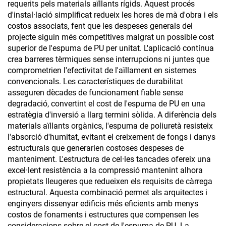
requerits pels materials aïllants rígids. Aquest procés
d'instal·lació simplificat redueix les hores de mà d'obra i els
costos associats, fent que les despeses generals del
projecte siguin més competitives malgrat un possible cost
superior de l'espuma de PU per unitat. L'aplicació contínua
crea barreres tèrmiques sense interrupcions ni juntes que
comprometrien l'efectivitat de l'aïllament en sistemes
convencionals. Les característiques de durabilitat
asseguren dècades de funcionament fiable sense
degradació, convertint el cost de l'espuma de PU en una
estratègia d'inversió a llarg termini sòlida. A diferència dels
materials aïllants orgànics, l'espuma de poliuretà resisteix
l'absorció d'humitat, evitant el creixement de fongs i danys
estructurals que generarien costoses despeses de
manteniment. L'estructura de cel·les tancades ofereix una
excel·lent resistència a la compressió mantenint alhora
propietats lleugeres que redueixen els requisits de càrrega
estructural. Aquesta combinació permet als arquitectes i
enginyers dissenyar edificis més eficients amb menys
costos de fonaments i estructures que compensen les
consideracions sobre el cost de l'espuma de PU. La