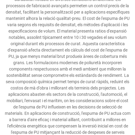
processos de fabricació avançats permeten un control precís de la
densitat, facilitant la personalització per a aplicacions específiques
mantenint alhora la relació qualitat-preu. El cost de l'espuma de PU
varia segons els requisits de densitat, els mètodes d'aplicació i les
especificacions de volum. El material presenta ratios d'expansió
notables, assolint típicament entre 10 i 30 vegades el seu volum
original durant els processos de curat. Aquesta característica
d'expansió afecta directament els càlculs del cost de l'espuma de
PU, ja que menys material brut produeix àrees de cobertura més
grans. Les formulacions modernes de poliuretà incorporen
components respectuosos amb el medi ambient que milloren la
sostenibilitat sense comprometre els estàndards de rendiment. La
seva composició química permet temps de curat ràpids, reduint els
costos de mà d'obra i millorant els terminis dels projectes. Les
aplicacions abasten els sectors de la construcció, l'automoció, el
mobiliari, l'envasat i el marítim, on les consideracions sobre el cost
de l'espuma de PU influeixen en les decisions de selecció de
materials. En aplicacions de construcció, l'espuma de PU actua com
a barrera d'aire eficaç i material aïllant, contribuint a millores en
l'eficiència energètica que compensen la inversió inicial en cost de
l'espuma de PU mitjançant la reducció de despeses de serveis