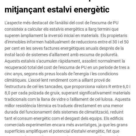
mitjançant estalvi energètic
L'aspecte més destacat de l'anàlisi del cost de l'escuma de PU
consisteix a calcular els estalvis energètics a llarg termini que
superen àmpliament la inversió inicial en materials. Els propietaris
d'immobles informen habitualment de reduccions entre el 30 i el 50
per cent en les seves factures energètiques anuals després de la
instal·lació de sistemes d'aïllament amb escuma de poliuretà.
Aquests estalvis s'acumulen ràpidament, assolint normalment la
recuperació total del cost de l'escuma de PU en un període de tres a
cinc anys, segons els preus locals de l'energia i les condicions
climàtiques. L'excel·lent rendiment com a aïllant prové de
l'estructura de cel·les tancades, que proporciona valors R entre 6,0 i
8,0 per cada polzada de gruix, superant significativament materials
tradicionals com la llana de vidre o l'aïllament de cel·lulosa. Aquesta
millor resistència tèrmica es tradueix directament en una menor
durada del funcionament dels sistemes de climatització, reduint
tant el consum energètic com el desgast dels equips. Els edificis
comercials experimenten encara més avantatges, ja que les grans
superfícies amplifiquen el potencial d'estalvi energètic, fet que