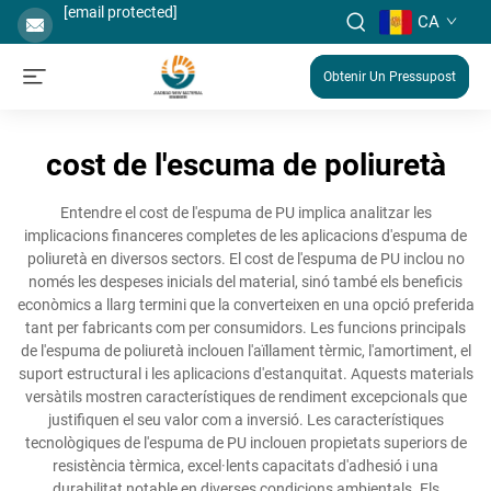
[email protected]
CA
Obtenir Un Pressupost
cost de l'escuma de poliuretà
Entendre el cost de l'espuma de PU implica analitzar les
implicacions financeres completes de les aplicacions d'espuma de
poliuretà en diversos sectors. El cost de l'espuma de PU inclou no
només les despeses inicials del material, sinó també els beneficis
econòmics a llarg termini que la converteixen en una opció preferida
tant per fabricants com per consumidors. Les funcions principals
de l'espuma de poliuretà inclouen l'aïllament tèrmic, l'amortiment, el
suport estructural i les aplicacions d'estanquitat. Aquests materials
versàtils mostren característiques de rendiment excepcionals que
justifiquen el seu valor com a inversió. Les característiques
tecnològiques de l'espuma de PU inclouen propietats superiors de
resistència tèrmica, excel·lents capacitats d'adhesió i una
durabilitat notable en diverses condicions ambientals. Els