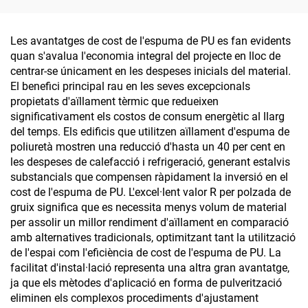
de cotxe, reparació de
filtracions en claraboïgues
de caixa, goma per a
Les avantatges de cost de l'espuma de PU es fan evidents
parabrisa del davant
quan s'avalua l'economia integral del projecte en lloc de
centrar-se únicament en les despeses inicials del material.
El benefici principal rau en les seves excepcionals
propietats d'aïllament tèrmic que redueixen
significativament els costos de consum energètic al llarg
del temps. Els edificis que utilitzen aïllament d'espuma de
poliuretà mostren una reducció d'hasta un 40 per cent en
les despeses de calefacció i refrigeració, generant estalvis
substancials que compensen ràpidament la inversió en el
cost de l'espuma de PU. L'excel·lent valor R per polzada de
gruix significa que es necessita menys volum de material
per assolir un millor rendiment d'aïllament en comparació
amb alternatives tradicionals, optimitzant tant la utilització
de l'espai com l'eficiència de cost de l'espuma de PU. La
facilitat d'instal·lació representa una altra gran avantatge,
ja que els mètodes d'aplicació en forma de pulverització
eliminen els complexos procediments d'ajustament