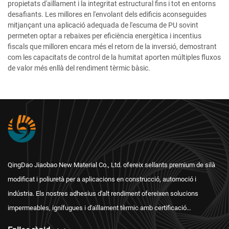
propietats d'aïllament i la integritat estructural fins i tot en entorns
desafiants. Les millores en l'envolant dels edificis aconseguides
mitjançant una aplicació adequada de l'escuma de PU sovint
permeten optar a rebaixes per eficiència energètica i incentius
fiscals que milloren encara més el retorn de la inversió, demostrant
com les capacitats de control de la humitat aporten múltiples fluxos
de valor més enllà del rendiment tèrmic bàsic.
QingDao Jiaobao New Material Co., Ltd. ofereix sellants premium de silà
modificat i poliuretà per a aplicacions en construcció, automoció i
indústria. Els nostres adhesius d'alt rendiment ofereixen solucions
impermeables, ignífugues i d'aïllament tèrmic amb certificació
internacional i un servei postvenda fiable.