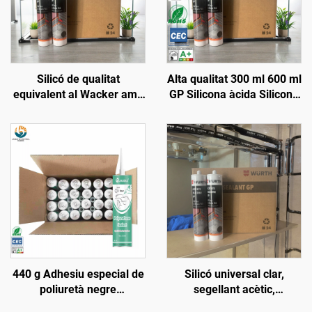
Silicó de qualitat
Alta qualitat 300 ml 600 ml
equivalent al Wacker amb
GP Silicona àcida Silicona
resistència a altes
neutra Sellant mateix que
temperatures,
Wacker Qualitat Adhesiu
impermeable, clar i blanc
monocomponent Preu
440 g Adhesiu especial de
Silicó universal clar,
poliuretà negre
segellant acètic,
impermeable per a sostres
impermeable per vidre