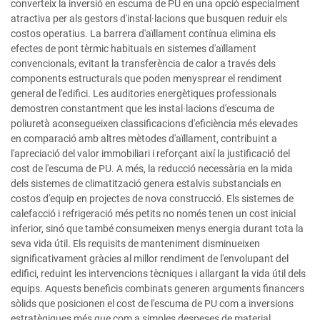
converteix la inversió en escuma de PU en una opció especialment
atractiva per als gestors d'instal·lacions que busquen reduir els
costos operatius. La barrera d'aïllament contínua elimina els
efectes de pont tèrmic habituals en sistemes d'aïllament
convencionals, evitant la transferència de calor a través dels
components estructurals que poden menysprear el rendiment
general de l'edifici. Les auditories energètiques professionals
demostren constantment que les instal·lacions d'escuma de
poliuretà aconsegueixen classificacions d'eficiència més elevades
en comparació amb altres mètodes d'aïllament, contribuint a
l'apreciació del valor immobiliari i reforçant així la justificació del
cost de l'escuma de PU. A més, la reducció necessària en la mida
dels sistemes de climatització genera estalvis substancials en
costos d'equip en projectes de nova construcció. Els sistemes de
calefacció i refrigeració més petits no només tenen un cost inicial
inferior, sinó que també consumeixen menys energia durant tota la
seva vida útil. Els requisits de manteniment disminueixen
significativament gràcies al millor rendiment de l'envolupant del
edifici, reduint les intervencions tècniques i allargant la vida útil dels
equips. Aquests beneficis combinats generen arguments financers
sòlids que posicionen el cost de l'escuma de PU com a inversions
estratègiques més que com a simples despeses de material,