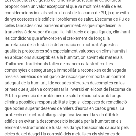
Les capacitats de gestió de la humitat de l'escuma de poliuretà
proporcionen un valor excepcional que va molt més enllà de les
consideracions inicials sobre el cost de l'escuma de PU, ja que evita
danys costosos als edificis i problemes de salut. L'escuma de PU de
celles tancades crea barreres impermeables que impedeixen la
transmissió de vapor d'aigua i la infiltració d'aigua líquida, eliminant
les condicions que afavoreixen el creixement de fongs, la
putrefacció de la fusta i la deterioració estructural. Aquestes
qualitats protectores són especialment valuoses en clims humits i
en aplicacions susceptibles a la humitat, on sovint els materials
d'aïllament tradicionals fallen de manera catastròfica. Les
companyies d'assegurança immobiliària reconeixen cada vegada
més els beneficis de mitigació de riscos que comporta un control
adequat de la humitat, i de vegades ofereixen descomptes en les
primes que ajuden a compensar la inversió en el cost de l'escuma de
PU. La prevenció de problemes de salut relacionats amb fongs
elimina possibles responsabilitats legals i despeses de remediació
que poden superar desenes de milers d'euros en casos greus. La
protecció estructural allarga significativament la vida útil dels
edificis en evitar la descomposició induïda per la humitat en els
elements estructurals de fusta, els danys fonacionals causats pels
cicles de gel-desgel i la corrosió dels metalls en els sistemes de