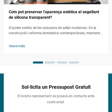
Com pot preservar l'aparença estètica el segellant
de silicona transparent?
El poder estètic de les solucions de sellat modernes. En la
construcció i reforma domèstica contemporànies, mantenir
l'atractiu visual mentre s'assegura la funcionalitat s'ha
convertit en un aspecte cada cop més important. El sellant de
Veure més
silicona transparent representa una solució revolucionària
que...
Sol·licita un Pressupost Gratuit
El nostre representant es posarà en contacte amb
vostè aviat.