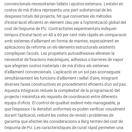
convencionals necessitarien tallats i ajustos extensos. L'estalvi en
costos de mà d'obra representa una part substancial de les
despeses totals del projecte, fet que converteix els mètodes
d'instal·lació eficients en element clau per a l'optimització global del
cost de l'espuma de PU. Contractistes experimentats indiquen
tempos d'instal·lació un 40 a 60 per cent més ràpids en comparació
amb sistemes d'aïllament en forma de mantes, especialment en
aplicacions de reforma on els elements estructurals existents
compliquen l'accés. Les propietats autoadhesives eliminen la
necessitat de fixacions mecàniques, adhesius o barreres de vapor
que afegirien costos materials i de mà d'obra als sistemes
d'aïllament convencionals. L'aplicació en un sol pas aconsegueix
simultàniament les funcions d'aïllament i sellat d'aire, integrant
diverses fases constructives en procediments eficients d'un sol pas.
Aquesta integració redueix la complexitat de la programació del
projecte i minimitza els requisits de coordinació entre diferents
equips d'oficis. El control de qualitat esdevé més manageable, ja
que l'espessor i la densitat uniformes es poden verificar visualment
durant l'aplicació, reduint les visites de revisió i problemes de
garantia que afecten les consideracions a llarg termini del cost de
l'espuma de PU. Les característiques de curat ràpid permeten una