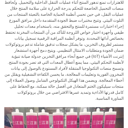
للاهتزازات تمنع تدهور المنتج أثناء عمليات التنقل الداخلية والتحميل. وتُحافظ
منصات التحميل الخاضعة للتحكم بدرجة الحرارة على سلامة المنتج خلال
عمليات النقل، في حين تحمي أنظمة الحماية الخاصة بالتعبئة المنتجات من
التلوث البيئي. وتتيح مختبرات ضبط الجودة المتقدمة داخل مرافق الموزع
إجراء اختبارات مستمرة للمنتج والتحقق منه، باستخدام معدات تحليل
طيفي وأجهزة اختبار خواص اللزوجة للتأكد من أن المنتجات المخزنة تحتفظ
بخصائص أدائها المحددة. وتوفر أنظمة المراقبة الرقمية تسجيل بيانات
مستمر لظروف التخزين، ما يشكل سجلات تدقيق شاملة تدعم بروتوكولات
ضمان الجودة ومتطلبات الامتثال التنظيمي. ويتيح دمج أجهزة استشعار
إنترنت الأشياء (IoT) في جميع أنحاء مرافق التخزين جدولة صيانة تنبؤية
لأنظمة التحكم البيئي، مما يمنع أعطال المعدات التي قد تضر بجودة المنتج.
وتسمح منصات التكنولوجيا المتنقلة لأفراد المستودع بالوصول إلى بيانات
المخزون الفورية وتعليمات المعالجة، ما يحسن الكفاءة التشغيلية ويقلل من
أخطاء المعالجة. ويضمن هذا الهيكل التكنولوجي الشامل وصول العملاء إلى
منتجات سيليكون الختم المتعادل في أفضل حالة ممكنة، مع الحفاظ على
كامل قدرتها الأداءية وتمديد عمرها الافتراضي من خلال بروتوكولات
المناورة المناسبة.