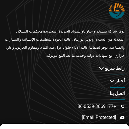
توفر شركة تشينغداو جياو باو للمواد الجديدة المحدودة محكمات السيلان
المعدلة من السيلان وبولي يوريثان عالية الجودة للتطبيقات الإنشائية والسيارات
والصناعية. توفر لصقاتنا عالية الأداء حلول عزل ضد الماء، ومقاوم للحريق، وعازل
حراري، مع شهادات دولية وخدمة ما بعد البيع موثوقة.
رابط سريع
أخبار
اتصل بنا
+86-0539-3669177

[email Protected]

رقم 217، طريق دونغسي، منطقة دونغتشنغ الفرعية،