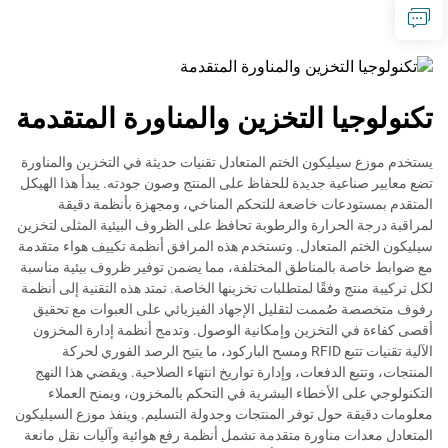
تكنولوجيا التخزين والمناورة المتقدمة
يستخدم موزع سيليكون الختم المتعادل تقنيات حديثة في التخزين والمناورة
تضع معايير صناعية جديدة للحفاظ على المنتج وصون جودته. يبدأ هذا الهيكل
المتقدم بمستودعات خاضعة للتحكم المناخي، ومجهزة بأنظمة دقيقة
لمراقبة درجة الحرارة والرطوبة تحافظ على الظروف البيئية المثلى لتخزين
سيليكون الختم المتعادل. وتستخدم هذه المرافق أنظمة تكييف هواء متقدمة
مع ضوابط خاصة بالمناطق المختلفة، مما يضمن توفير ظروف بيئية مناسبة
لكل تركيبة منتج وفقًا لمتطلبات تخزينها الخاصة. تمتد هذه التقنية إلى أنظمة
رفوف متخصصة صُممت لتقليل الإجهاد الفيزيائي على العبوات مع تحقيق
أقصى كفاءة في التخزين وإمكانية الوصول. وتدمج أنظمة إدارة المخزون
الآلية تقنيات تتبع RFID ومسح الباركود، ما يتيح الرصد الفوري لحركة
المنتجات، وتتبع الدفعات، وإدارة تواريخ انتهاء الصلاحية. ويقضي هذا النهج
التكنولوجي على الأخطاء البشرية في التحكم بالمخزون، ويمنح العملاء
معلومات دقيقة حول توفر المنتجات وجدولة التسليم. وينفذ موزع السيليكون
المتعادل معدات مناورة متقدمة تشمل أنظمة رفع هوائية وآليات نقل مانعة