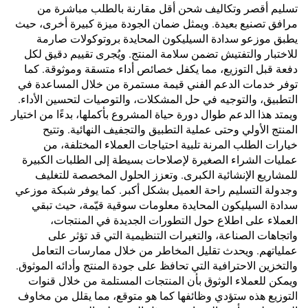
تسليم أقصر وتكاليف شحن أقل مقارنة بالطلب مباشرة من
مرافق تصنيع بعيدة. ويمثل ضمان الجودة ميزة كبيرة أخرى، حيث
يطبق موزعو سدادة السيليكون المحايدة بروتوكولات صارمة
للاختبار والتفتيش تضمن سلامة المنتج. ويُجرى تقييم دقيق لكل
دفعة قبل التوزيع، مما يكفل خصائص أداء متسقة وموثوقة. كما
توفر خدمات الدعم الفني قيمة مستمرة من خلال المساعدة في
التطبيق، والتوجيه في حل المشكلات، والتوصيات لتحسين الأداء.
ويمتد هذا الدعم طوال دورة حياة المشروع بأكملها، بدءًا من اختيار
المنتج الأولي وحتى عملية التطبيق والتجفيف النهائية. وتتيح
خيارات الطلب المرنة تلبية احتياجات العملاء المختلفة، من
عمليات الشراء الصغيرة لإصلاحات بسيطة إلى الطلبات الكبيرة
للمشاريع الإنشائية الكبرى. وتعزز الحلول المخصصة للتغليف
وجدولة التسليم راحة العميل بشكل أكبر. كما يوفر شبكة موزعي
سدادة السيليكون المحايدة معلومات سوقية قيّمة، حيث تبقي
العملاء على اطلاع حول التطورات الجديدة في المنتجات،
واتجاهات الصناعة، والتغيرات التنظيمية التي قد تؤثر على
عملياتهم. ويحدث تقليل المخاطر من خلال ممارسات التعامل
والتخزين الاحترافية التي تحافظ على جودة المنتج وأدائه الموثوق.
ويمكن للعملاء الوثوق بأن المنتجات المستلمة من خلال قنوات
التوزيع هذه ستؤدي وظائفها كما هو متوقع، مما يقلل من مخاوف