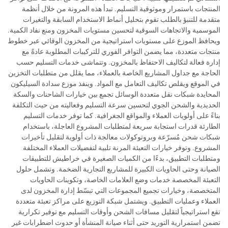
المنتجات باستمرار وموثوقية التسليم. تبدأ هذه المرونة من خلال أنظمة
متقدمة للتنبؤ بالطلب تقوم بتحليل أنماط الاستخدام السابقة والتغيرات
الموسمية والاتجاهات السوقية لتحسين مستويات المخزون ومنع نفاد الكمية.
ويحافظ الموزع على مستويات استراتيجية من المخزون الوقائي عبر خطوط
منتجات متعددة، مما يضمن التوافر الفوري للتركيبات المطلوبة عادةً مع
إدارة فعالة لتكاليف الاحتفاظ بالمخزون. وتتماشى خدمات التسليم حسب
الحاجة مع جداول المشاريع الخاصة بالعملاء، مما يقلل من متطلبات التخزين
في الموقع ويقلص تكاليف التعامل مع المواد. وينفذ موزع سدادة السيليكون
المحايدة شبكات نقل متعددة الوسائل تجمع بين خيارات الشاحنات والسكة
الحديدية والشحن الجوي لتحسين سرعة التسليم وفعاليته من حيث التكلفة
بناءً على أولويات العملاء والمواقع الجغرافية. كما توفر خدمات التسليم
الطارئة قدرات استجابة سريعة لمتطلبات المشروع العاجلة، باستخدام
شبكات شحن مُسرّعة وبروتوكولات معالجة ذات أولوية لتقليل تأخيرات
المشروع. وتوفر خيارات التعبئة المرنة تلبية لتفضيلات العملاء المختلفة
ومتطلبات التطبيق، بدءًا من الكميات الصغيرة في خراطيش للتطبيقات
الصيانة وحتى الحاويات الكبيرة للمشاريع التجارية الضخمة. وتشمل حلول
التعبئة المخصصة خدمات وضع العلامات الخاصة، وتكوينات الحاويات
المتخصصة، وخيارات تجميع المجموعات التي تبسّط إدارة المخزون لدى
العملاء وعمليات التطبيق. ويشتمل شبكة التوزيع على مراكز تعبئة متعددة
تقع استراتيجياً لتقليل مسافات الشحن وأوقات التسليم مع توفير تكرارية
تضمن استمرارية التوريد حتى أثناء صيانة المنشأة أو حدوث اضطرابات غير