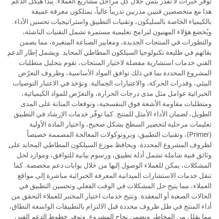
توفر خبرات لا تُقدّر بثمن خلال كل مراحل مشاريع العملاء. يبدأ هيكل الدعم
هذا مع متخصصين فنيين مدربين تدريباً عالياً، يمتلكون معرفة عميقة
بالكيمياء الخاصة بالسليكون، وتقنيات التطبيق واستراتيجيات تحسين الأداء.
ويُخضع هؤلاء المهنيون لبرامج تعليمية مستمرة تشمل التقنيات الناشئة،
والتطورات في المنتجات الجديدة، ومعايير الصناعة المتغيرة، مما يضمن
بقائهم في طليعة تكنولوجيا السيلكون المطاطي المحايد. ويشمل إطار الدعم
الفني خدمات استشارية مفصلة لاختيار المنتجات، تقوم بتحليل متطلبات
المشروع المحددة بما في ذلك توافق المواد الأساسية، وظروف التعرّض
البيئي، وقدرات الحركة، والاعتبارات الجمالية. وتؤخذ في الاعتبار التوصيات
الخبرائية عوامل مثل مدى درجات الحرارة، والتعرّض للمواد الكيميائية،
ومتطلبات مقاومة الأشعة فوق البنفسجية، وتوقعات المتانة على المدى
الطويل، لضمان الأداء الأمثل للمنتج. كما توفّر خدمات الإرشاد في التطبيق
تعليمات مرحلية لتحضير السطح بشكل صحيح، واختيار المادة الأولية
(Primer)، وتقنيات التطبيق، وبروتوكولات المعالجة المصممة خصيصاً
لظروف المشروع المحددة. ويحافظ موزع السيلكون المطاطي المحايد على
وثائق فنية شاملة تشمل أدلة تطبيق، ورسوم بيانية للتوافق، وموارد لحل
المشكلات، يمكن للعملاء الوصول إليها من خلال بوابات دعم مخصصة. كما
تنقل خدمات الاستشارات الميدانية المعرفة الخبرائية مباشرة إلى مواقع
العملاء، مما يتيح حل المشكلات في الوقت الفعلي وتحسين التطبيق في
الحالات الصعبة أو المعقدة. وتتيح خدمات اختبار المختبر للعملاء التحقق من
أداء المنتج في ظل ظروف محددة قبل الالتزام بالتطبيقات الواسعة النطاق،
مما يقلل من المخاطر ويضمن نجاح المشروع. وتوفر خطوط الدعم الفني