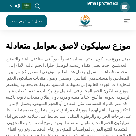
[email protected]
AR
احصل على عرض سعر
موزع سيليكون لاصق بعوامل متعادلة
يمثل موزع سيليكون الختم المحايد عنصراً حيوياً في صناعتي البناء والتصنيع
الحديثتين، حيث يعمل كقناة رئيسية لتوصيل حلول الختم عالية الأداء إلى
مختلف قطاعات السوق. يعمل هذا النظام التوزيعي المتطور كجسر بين
المصنّعين والمستخدمين النهائيين، ويضمن وصول منتجات سيليكون الختم
المحايد ذات الجودة العالية إلى تطبيقاتها المستهدفة بكفاءة وفعالية. يتخصص
موزع سيليكون الختم المحايد في التعامل مع تركيبات متقدمة تُصلب عبر
الرطوبة الجوية، ما يُنتج أختاماً متينة ومرنة دون إطلاق منتجات ثانوية تآكلية
قد تضر بالمواد الحساسة مثل المعادن أو الحجر الطبيعي. يشمل الإطار
التكنولوجي الداعم لهذه الموزعات مرافق تخزين متطورة مصممة للحفاظ
على درجات الحرارة والرطوبة المثلى، مما يحافظ على سلامة خصائص أداء
سيليكون الختم المحايد طوال سلسلة التوريد. وتتيح أنظمة إدارة المخزون
المتقدمة التتبع الفوري لمواصفات المنتج، وأرقام الدفعات، وتواريخ انتهاء
الصلاحية، ما يضمن استلام العملاء مواد جديدة وعالية الجودة. ويشمل شبكة