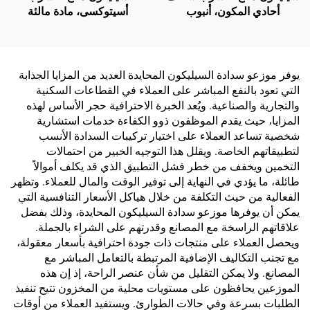
أحادي المكون، أنبوب
أسيتوكسى، مادة مالئة
بلاستيكي 300 مل
للفراغات، لاصق سيليكون
مقاوم للماء للزجاج
والألومنيوم، متاح بالإنتاج
حسب الطلب (OEM)
يوفر موزعو سدادة السيليكون المحايدة العديد من المزايا الجذابة
التي تعود بالنفع المباشر على العملاء في القطاعات السكنية
والتجارية والصناعية. ويُعد الخبرة الاحترافية حجر الأساس لهذه
المزايا، حيث يقدم الموظفون ذوو الكفاءة خدمات استشارية
شخصية تساعد العملاء على اختيار تركيبات السدادة الأنسب
لتطبيقاتهم الخاصة. ويقلل هذا التوجيه الخبير من احتمالات
التخمين ويخفف من خطر فشل التطبيق الذي قد يكلف أموالاً
طائلة، ما يؤدي في النهاية إلى توفير الوقت والمال للعملاء. وتظهر
الفعالية من حيث التكلفة من خلال هياكل الأسعار التنافسية التي
يمكن أن يوفرها موزعو سدادة السيليكون المحايدة، وذلك بفضل
علاقاتهم الراسخة مع المصانع وقدرتهم على الشراء بالجملة.
ويحصل العملاء على منتجات ذات جودة احترافية بأسعار معقولة،
مع تجنب التكاليف الإضافية المرتبطة بالتعامل المباشر مع
المصانع. ولا يمكن التقليل من شأن عنصر الراحة، إذ إن هذه
الموزعين يحافظون على مستويات محلية من المخزون تتيح تنفيذ
الطلبات بسرعة وفي حالات الطوارئ. ويستفيد العملاء من أوقات