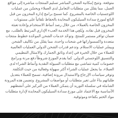
متوقعة. وتتيح إمكانية الشحن المباشر تسليم المنتجات مباشرة إلى مواقع
العمل، مما يقلل من متطلبات التعامل لدى العملاء ويحسّن من عمليات
اللوجستيات الخاصة بالمشروع. كما تسمح برامج إدارة المخزون من قبل
البائع لموزع سدادة السيليكون المحايدة بالحفاظ تلقائياً على مستويات
المخزون الخاصة بالعملاء، من خلال رصد أنماط الاستخدام وإعادة تعبئة
المخزون قبل نفاده. ويُلغِي هذا الخدمة العبء الإداري المرتبط بالطلب، مع
ضمان توافر مستمر للمنتج. وتوحّد خدمات الشحن الموحّدة خطوط منتجات
متعددة واكسسواراتها في شحنات واحدة، مما يقلل من تكاليف الشحن
وييسّر عمليات الاستلام. وتدعم قدرات الشحن الدولي العمليات العالمية
للعملاء من خلال الخبرة في إعداد وثائق الجمارك والامتثال التنظيمي
والتنسيق اللوجستي الدولي. كما يقدم الموزع شروطاً دفع مرنة وبرامج
خصومات كمية تتماشى مع متطلبات السيولة النقدية وأنماط الشراء لدى
العملاء، ما يجعل عمليات الشراء أكثر سهولة وفعالية من حيث التكلفة.
وتوفر سياسات الإرجاع والاستبدال مرونة إضافية، تسمح للعملاء بتعديل
طلباتهم بناءً على تغير متطلبات أو مواصفات المشروع. وتضمن هذه المرونة
الشاملة في سلسلة التوريد أن يتمكن العملاء من التركيز على أنشطتهم
الأساسية مع الاعتماد على موزع سدادة السيليكون المحايدة لإدارة متطلبات
مواد الختم بكفاءة وموثوقية.