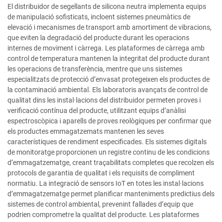
El distribuidor de segellants de silicona neutra implementa equips
de manipulació sofisticats, incloent sistemes pneumàtics de
elevació i mecanismes de transport amb amortiment de vibracions,
que eviten la degradació del producte durant les operacions
internes de moviment i càrrega. Les plataformes de càrrega amb
control de temperatura mantenen la integritat del producte durant
les operacions de transferència, mentre que uns sistemes
especialitzats de protecció d’envasat protegeixen els productes de
la contaminació ambiental. Els laboratoris avançats de control de
qualitat dins les instal·lacions del distribuidor permeten proves i
verificació contínua del producte, utilitzant equips d’anàlisi
espectroscòpica i aparells de proves reològiques per confirmar que
els productes emmagatzemats mantenen les seves
característiques de rendiment especificades. Els sistemes digitals
de monitoratge proporcionen un registre continu de les condicions
d’emmagatzematge, creant traçabilitats completes que recolzen els
protocols de garantia de qualitat i els requisits de compliment
normatiu. La integració de sensors IoT en totes les instal·lacions
d’emmagatzematge permet planificar manteniments predictius dels
sistemes de control ambiental, prevenint fallades d’equip que
podrien comprometre la qualitat del producte. Les plataformes