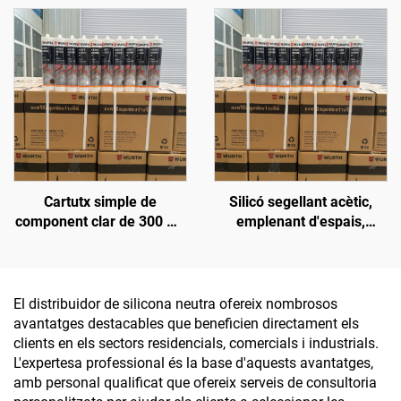
resistent al calor
claraboïgues, adhesiu
impermeable contra fuites
d'aigua, poliuretà fort,
negre
Cartutx simple de
Silicó segellant acètic,
component clar de 300 ml,
emplenant d'espais,
envàs de plàstic, silicó
impermeable, adhesiu de
segellant
silicona per a vidre i
aluminia, OEM disponible
El distribuidor de silicona neutra ofereix nombrosos
avantatges destacables que beneficien directament els
clients en els sectors residencials, comercials i industrials.
L'expertesa professional és la base d'aquests avantatges,
amb personal qualificat que ofereix serveis de consultoria