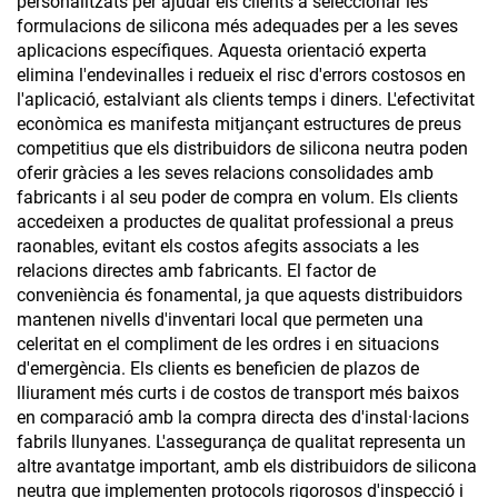
personalitzats per ajudar els clients a seleccionar les
formulacions de silicona més adequades per a les seves
aplicacions específiques. Aquesta orientació experta
elimina l'endevinalles i redueix el risc d'errors costosos en
l'aplicació, estalviant als clients temps i diners. L'efectivitat
econòmica es manifesta mitjançant estructures de preus
competitius que els distribuidors de silicona neutra poden
oferir gràcies a les seves relacions consolidades amb
fabricants i al seu poder de compra en volum. Els clients
accedeixen a productes de qualitat professional a preus
raonables, evitant els costos afegits associats a les
relacions directes amb fabricants. El factor de
conveniència és fonamental, ja que aquests distribuidors
mantenen nivells d'inventari local que permeten una
celeritat en el compliment de les ordres i en situacions
d'emergència. Els clients es beneficien de plazos de
lliurament més curts i de costos de transport més baixos
en comparació amb la compra directa des d'instal·lacions
fabrils llunyanes. L'assegurança de qualitat representa un
altre avantatge important, amb els distribuidors de silicona
neutra que implementen protocols rigorosos d'inspecció i