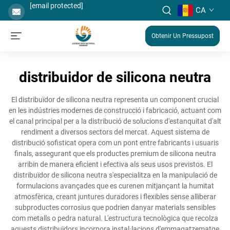
[email protected]
CA
Obtenir Un Pressupost
distribuidor de silicona neutra
El distribuïdor de silicona neutra representa un component crucial
en les indústries modernes de construcció i fabricació, actuant com
el canal principal per a la distribució de solucions d'estanquitat d'alt
rendiment a diversos sectors del mercat. Aquest sistema de
distribució sofisticat opera com un pont entre fabricants i usuaris
finals, assegurant que els productes premium de silicona neutra
arribin de manera eficient i efectiva als seus usos previstos. El
distribuïdor de silicona neutra s'especialitza en la manipulació de
formulacions avançades que es curenen mitjançant la humitat
atmosfèrica, creant juntures duradores i flexibles sense alliberar
subproductes corrosius que podrien danyar materials sensibles
com metalls o pedra natural. L'estructura tecnològica que recolza
aquests distribuïdors incorpora instal·lacions d'emmagatzematge