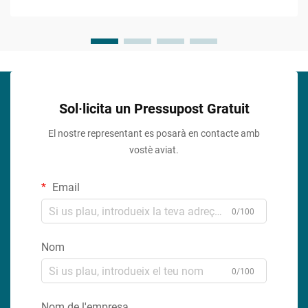
opció preferida per a constructors i enginyers...
Sol·licita un Pressupost Gratuit
El nostre representant es posarà en contacte amb
vostè aviat.
Email
0/100
Nom
0/100
Nom de l'empresa