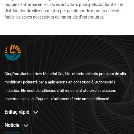
puguin centrar-se en les seves activitats principals confiant en el
distribuidor de silicona neutra per gestionar de manera eficient i
fiable les seves necessitats de materials d'estanquitat.
QingDao Jiaobao New Material Co., Ltd. ofereix sellants premium de silà
modificat i poliuretà per a aplicacions en construcció, automoció i
indústria. Els nostres adhesius d'alt rendiment ofereixen solucions
impermeables, ignífugues i d'aïllament tèrmic amb certificació
internacional i un servei postvenda fiable.
Enllaç ràpid
Notícia