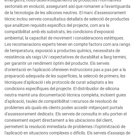
emergents, nous desenvolupaments de productes i normatives
sectorials en evolució, assegurant així que romanen a l'avantguarda
de la tecnologia de les silicones neutres. El marc d'assessorament
tècnic inclou serveis consultatius detallats de selecció de productes
que analitzen requisits específics del projecte, com ara la
compatibilitat amb els substrats, les condicions d'exposició
ambiental, la capacitat de moviment i consideracions estètiques.
Les recomanacions experts tenen en compte factors com ara rangs
de temperatura, exposició a productes químics, necessitats de
resistència als raigs UV i expectatives de durabilitat a llarg termini,
per garantir un rendiment òptim del producte. Els serveis
d'orientació en l'aplicació ofereixen instruccions pas a pas per a la
preparació adequada de les superfícies, la selecció de primers, les
tècniques d'aplicació i els protocols de curat adaptats a les
condicions específiques del projecte. El distribuidor de silicona
neutra manté una documentació tècnica completa, incloent guies
d'aplicació, taules de compatibilitat i recursos de resolució de
problemes als quals els clients poden accedir mitjançant portals
d'assessorament dedicats. Els serveis de consulta in situ porten el
coneixement expert directament a les ubicacions del client,
permetent la resolució immediata de problemes i l'optimització de
l'aplicació en situacions complexes o difícils. Els serveis d'assaigs de