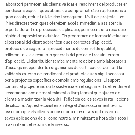
laboratori permeten als clients validar el rendiment del producte en
condicions específiques abans de comprometre's en aplicacions a
gran escala, reduint així el risc i assegurant l'èxit del projecte. Les
línies directes tècniques ofereixen accés immediat a assistència
experta durant els processos d'aplicació, permetent una resolució
ràpida d'imprevistos o dubtes. Els programes de formació eduquen
el personal del client sobre tècniques correctes d'aplicació,
protocols de seguretat i procediments de control de qualitat,
millorant així els resultats generals del projecte i reduint errors
d'aplicació. El distribuidor també manté relacions amb laboratoris
d'assaigs independents i organismes de certificació, facilitant la
validació externa del rendiment del producte quan sigui necessari
per a projectes específics o complir amb regulacions. El suport
continu al projecte inclou l'assistència en el seguiment del rendiment
i recomanacions de manteniment a llarg termini que ajuden els
clients a maximitzar la vida útil i l'eficàcia de les seves instal·lacions
de silicona. Aquest ecosistema integral d'assessorament tècnic
assegura que els clients aconsegueixin resultats òptims en les
seves aplicacions de silicona neutra, minimitzant alhora els riscos i
maximitzant el retorn de la inversió.