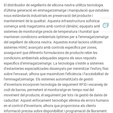
El distribuidor de segellants de silicona neutra utilitza tecnologia
d'última generació en emmagatzematge i manipulació que estableix
nous estàndards industrials en preservació del producte i
manteniment de la qualitat. Aquesta infraestructura sofisticada
comença amb magatzems amb control climàtic, equipats amb
sistemes de monitoratge precís de temperatura i humitat que
mantenen condicions ambientals òptimes per a l’emmagatzematge
del segellant de silicona neutra. Aquestes instal·lacions utilitzen
sistemes HVAC avançats amb controls específics per zones,
assegurant que diferents formulacions de producte rebin les
condicions ambientals adequades segons els seus requisits
específics d’emmagatzematge. La tecnologia s’estén a sistemes
d’estanteries especialitzades dissenyats per minimitzar l’esforç físic
sobre l’envasat, alhora que maximitzen l’eficiència i l’accésibilitat de
l’emmagatzematge. Els sistemes automatitzats de gestió
d’inventaris incorporen tecnologia de seguiment RFID i escaneig de
codi de barres, permetent el monitoratge en temps real del
moviment del producte, el seguiment per lots i la gestió de dates de
caducitat. Aquest enfocament tecnològic elimina els errors humans
en el control d’inventaris, alhora que proporciona als clients
informació precisa sobre disponibilitat i programació de lliurament.