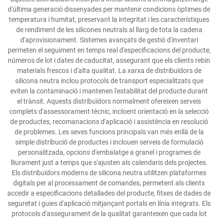
d'última generació dissenyades per mantenir condicions òptimes de
temperatura i humitat, preservant la integritat i les característiques
de rendiment de les silicones neutrals al llarg de tota la cadena
d'aprovisionament. Sistemes avançats de gestió d'inventari
permeten el seguiment en temps real d'especificacions del producte,
números de lot i dates de caducitat, assegurant que els clients rebin
materials frescos i d'alta qualitat. La xarxa de distribuïdors de
silicona neutra inclou protocols de transport especialitzats que
eviten la contaminació i mantenen l'estabilitat del producte durant
el trànsit. Aquests distribuïdors normalment ofereixen serveis
complets d'assessorament tècnic, incloent orientació en la selecció
de productes, recomanacions d'aplicació i assistència en resolució
de problemes. Les seves funcions principals van més enllà de la
simple distribució de productes i inclouen serveis de formulació
personalitzada, opcions d'embalatge a granel i programes de
lliurament just a temps que s'ajusten als calendaris dels projectes.
Els distribuïdors moderns de silicona neutra utilitzen plataformes
digitals per al processament de comandes, permetent als clients
accedir a especificacions detallades del producte, fitxes de dades de
seguretat i guies d'aplicació mitjançant portals en línia integrats. Els
protocols d'assegurament de la qualitat garanteixen que cada lot