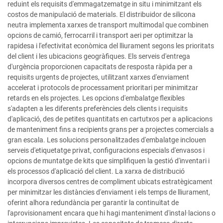
reduint els requisits d'emmagatzematge in situ i minimitzant els
costos de manipulació de materials. El distribuidor de silicona
neutra implementa xarxes de transport multimodal que combinen
opcions de camió, ferrocarril i transport aeri per optimitzar la
rapidesa i l'efectivitat econòmica del lliurament segons les prioritats
del client i les ubicacions geogràfiques. Els serveis d'entrega
d'urgència proporcionen capacitats de resposta ràpida per a
requisits urgents de projectes, utilitzant xarxes d'enviament
accelerat i protocols de processament prioritari per minimitzar
retards en els projectes. Les opcions d'embalatge flexibles
s'adapten a les diferents preferències dels clients i requisits
d'aplicació, des de petites quantitats en cartutxos per a aplicacions
de manteniment fins a recipients grans per a projectes comercials a
gran escala. Les solucions personalitzades d'embalatge inclouen
serveis d'etiquetatge privat, configuracions especials d'envasos i
opcions de muntatge de kits que simplifiquen la gestió d'inventari i
els processos d'aplicació del client. La xarxa de distribució
incorpora diversos centres de compliment ubicats estratègicament
per minimitzar les distàncies d'enviament i els temps de lliurament,
oferint alhora redundància per garantir la continuïtat de
l'aprovisionament encara que hi hagi manteniment d'instal·lacions o