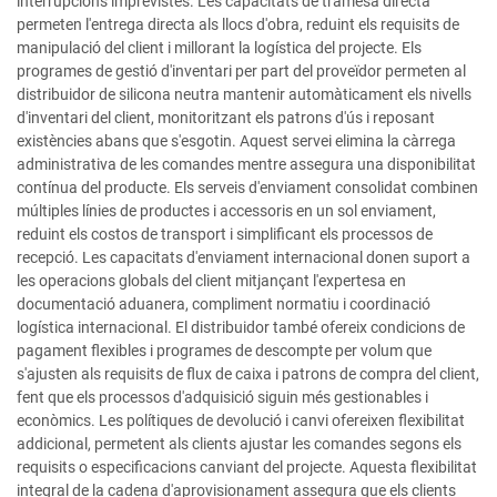
interrupcions imprevistes. Les capacitats de tramesa directa
permeten l'entrega directa als llocs d'obra, reduint els requisits de
manipulació del client i millorant la logística del projecte. Els
programes de gestió d'inventari per part del proveïdor permeten al
distribuidor de silicona neutra mantenir automàticament els nivells
d'inventari del client, monitoritzant els patrons d'ús i reposant
existències abans que s'esgotin. Aquest servei elimina la càrrega
administrativa de les comandes mentre assegura una disponibilitat
contínua del producte. Els serveis d'enviament consolidat combinen
múltiples línies de productes i accessoris en un sol enviament,
reduint els costos de transport i simplificant els processos de
recepció. Les capacitats d'enviament internacional donen suport a
les operacions globals del client mitjançant l'expertesa en
documentació aduanera, compliment normatiu i coordinació
logística internacional. El distribuidor també ofereix condicions de
pagament flexibles i programes de descompte per volum que
s'ajusten als requisits de flux de caixa i patrons de compra del client,
fent que els processos d'adquisició siguin més gestionables i
econòmics. Les polítiques de devolució i canvi ofereixen flexibilitat
addicional, permetent als clients ajustar les comandes segons els
requisits o especificacions canviant del projecte. Aquesta flexibilitat
integral de la cadena d'aprovisionament assegura que els clients