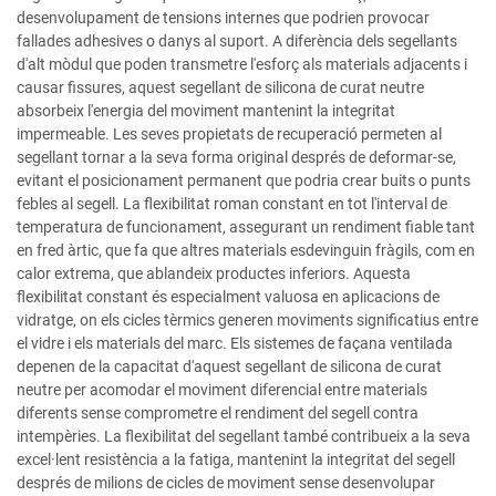
desenvolupament de tensions internes que podrien provocar
fallades adhesives o danys al suport. A diferència dels segellants
d'alt mòdul que poden transmetre l'esforç als materials adjacents i
causar fissures, aquest segellant de silicona de curat neutre
absorbeix l'energia del moviment mantenint la integritat
impermeable. Les seves propietats de recuperació permeten al
segellant tornar a la seva forma original després de deformar-se,
evitant el posicionament permanent que podria crear buits o punts
febles al segell. La flexibilitat roman constant en tot l'interval de
temperatura de funcionament, assegurant un rendiment fiable tant
en fred àrtic, que fa que altres materials esdevinguin fràgils, com en
calor extrema, que ablandeix productes inferiors. Aquesta
flexibilitat constant és especialment valuosa en aplicacions de
vidratge, on els cicles tèrmics generen moviments significatius entre
el vidre i els materials del marc. Els sistemes de façana ventilada
depenen de la capacitat d'aquest segellant de silicona de curat
neutre per acomodar el moviment diferencial entre materials
diferents sense comprometre el rendiment del segell contra
intempèries. La flexibilitat del segellant també contribueix a la seva
excel·lent resistència a la fatiga, mantenint la integritat del segell
després de milions de cicles de moviment sense desenvolupar