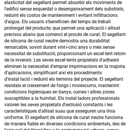
elasticitat del segellant permet absorbir els moviments de
l'edifici sense esquerdat o desenganxament dels substrats,
reduint els costos de manteniment i evitant infiltracions
d'aigua. Els usuaris s'beneficien del temps de treball
prolongat del producte, que permet una aplicació i allisat
precisos abans que comenci el procés de curat. El segellant
de silicona de curat neutre demostra una durabilitat
remarcable, sovint durant vint-i-cinc anys o més sense
necessitat de substitució, proporcionant un excel·lent retorn
de la inversió. Les seves excel·lents propietats d'adhesió
eliminen la necessitat d'emprar imprimacions en la majoria
d'aplicacions, simplificant així els procediments
d'instal·lació i reduint els terminis del projecte. El segellant
resisteix el creixement de fongs i morescums, mantenint
condicions higièniques en banys, cuines i altres zones
susceptibles a la humitat. Els instal·ladors professionals
valoren les seves propietats d'extrusió constants i les
característiques d'allisat suau que asseguren una línia
uniforme. El segellant de silicona de curat neutre funciona
de manera fiable en diverses condicions ambientals, des de