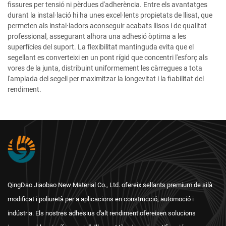
fissures per tensió ni pèrdues d'adherència. Entre els avantatges
durant la instal·lació hi ha unes excel·lents propietats de llisat, que
permeten als instal·ladors aconseguir acabats llisos i de qualitat
professional, assegurant alhora una adhesió òptima a les
superfícies del suport. La flexibilitat mantinguda evita que el
segellant es converteixi en un pont rígid que concentri l'esforç als
vores de la junta, distribuint uniformement les càrregues a tota
l'amplada del segell per maximitzar la longevitat i la fiabilitat del
rendiment.
QingDao Jiaobao New Material Co., Ltd. ofereix sellants premium de silà
modificat i poliuretà per a aplicacions en construcció, automoció i
indústria. Els nostres adhesius d'alt rendiment ofereixen solucions