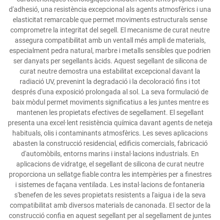
d'adhesió, una resistència excepcional als agents atmosfèrics i una
elasticitat remarcable que permet moviments estructurals sense
comprometre la integritat del segell. El mecanisme de curat neutre
assegura compatibilitat amb un ventall més ampli de materials,
especialment pedra natural, marbre i metalls sensibles que podrien
ser danyats per segellants àcids. Aquest segellant de silicona de
curat neutre demostra una estabilitat excepcional davant la
radiació UV, prevenint la degradació i la decoloració fins i tot
després d'una exposició prolongada al sol. La seva formulació de
baix mòdul permet moviments significatius a les juntes mentre es
mantenen les propietats efectives de segellament. El segellant
presenta una excel·lent resistència química davant agents de neteja
habituals, olis i contaminants atmosfèrics. Les seves aplicacions
abasten la construcció residencial, edificis comercials, fabricació
d'automòbils, entorns marins i instal·lacions industrials. En
aplicacions de vidratge, el segellant de silicona de curat neutre
proporciona un sellatge fiable contra les intempèries per a finestres
i sistemes de façana ventilada. Les instal·lacions de fontaneria
s'benefen de les seves propietats resistents a l'aigua i de la seva
compatibilitat amb diversos materials de canonada. El sector de la
construcció confia en aquest segellant per al segellament de juntes