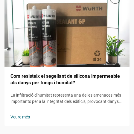
Com resisteix el segellant de silicona impermeable
als danys per fongs i humitat?
La infiltració d'humitat representa una de les amenaces més
importants per a la integritat dels edificis, provocant danys
estructurals, riscos per a la salut i reparacions costoses. Els
constructors professionals i els gestors de facilities recorren
Veure més
cada cop més a solucions avançades d'estanquitat per...