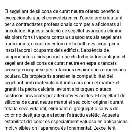
impermeable contra fuites
d'aigua, poliuretà fort,
El segellant de silicona de curat neutre ofereix beneficis
negre
excepcionals que el converteixen en l'opció preferida tant
per a contractistes professionals com per a aficionats al
bricolatge. Aquesta solució de segellat avançada elimina
els olors forts i vapors corrosius associats als segellants
tradicionals, creant un entorn de treball més segur per a
instal·ladors i ocupants dels edificis. L'absència de
subproductes àcids permet que els treballadors apliquin el
segellant de silicona de curat neutre en espais tancats
sense preocupar-se per irritacions respiratòries o molesties
oculars. Els propietaris aprecien la compatibilitat del
segellant amb materials naturals cars com el marbre, el
granit i la pedra calcària, evitant així taques o atacs
costosos provocats per alternatives àcides. El segellant de
silicona de curat neutre manté el seu color original durant
tota la seva vida útil, eliminant el groguejat o canvis de
color no desitjats que afecten l'atractiu estètic. Aquesta
estabilitat del color és especialment valuosa en aplicacions
molt visibles on l'aparença és fonamental. L'excel·lent