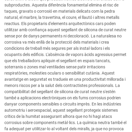
subproductes. Aquesta diferència fonamental elimina el risc de
taques, gravats o corrosió en materials delicats com la pedra
natural, el marbre, la travertina, el coure, el llautó i altres metalls
reactius. Els propietaris d'elements arquitectònics cars poden
utilitzar amb confiança aquest segellant de silicona de curat neutre
sense por de danys permanents ni decoloració. La naturalesa no
corrosiva va més enllà de la protecció dels materials i crea
condicions de treball més segures per als instal·ladors i els
ocupants dels edificis. L'absència de vapors àcids agressius permet
que els treballadors apliquin el segellant en espais tancats,
soterranis o zones mal ventilades sense patir irritacions
respiratòries, molesties oculars o sensibilitat cutània. Aquest
avantatge en seguretat es tradueix en una productivitat millorada i
menors riscos per a la salut dels contractistes professionals. La
compatibilitat del segellant de silicona de curat neutre s'estén
també a aplicacions electròniques on els fums corrosius podrien
danyar components sensibles o circuits imprès. En les indústries
automotriu i aeroespacial, aquest segellant protegeix sistemes
crítics de la humitat assegurant alhora que no hi hagi atacs
corrosius sobre components metàl·lics. La química neutra també el
fa adequat per utilitzar-lo al voltant dels miralls, ja que no provoca