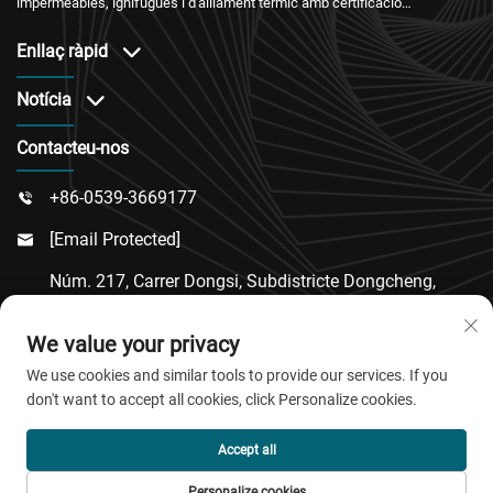
impermeables, ignífugues i d'aïllament tèrmic amb certificació
internacional i un servei postvenda fiable.
Enllaç ràpid
Notícia
Contacteu-nos
+86-0539-3669177

[email Protected]

Núm. 217, Carrer Dongsi, Subdistricte Dongcheng,
Comtat De Linqu, Ciutat De Weifang, Província De

We value your privacy
Shandong
We use cookies and similar tools to provide our services. If you
don't want to accept all cookies, click Personalize cookies.
Copyright © 2026 QingDao Jiaobao New Material Co.,Ltd.
Accept all
Tots els drets reservats.
Personalize cookies