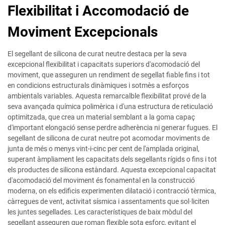
Flexibilitat i Accomodació de
Moviment Excepcionals
El segellant de silicona de curat neutre destaca per la seva
excepcional flexibilitat i capacitats superiors d'acomodació del
moviment, que asseguren un rendiment de segellat fiable fins i tot
en condicions estructurals dinàmiques i sotmès a esforços
ambientals variables. Aquesta remarcalble flexibilitat prové de la
seva avançada química polimèrica i d'una estructura de reticulació
optimitzada, que crea un material semblant a la goma capaç
d'important elongació sense perdre adherència ni generar fugues. El
segellant de silicona de curat neutre pot acomodar moviments de
junta de més o menys vint-i-cinc per cent de l'amplada original,
superant àmpliament les capacitats dels segellants rígids o fins i tot
els productes de silicona estàndard. Aquesta excepcional capacitat
d'acomodació del moviment és fonamental en la construcció
moderna, on els edificis experimenten dilatació i contracció tèrmica,
càrregues de vent, activitat sísmica i assentaments que sol·liciten
les juntes segellades. Les característiques de baix mòdul del
segellant asseguren que roman flexible sota esforç, evitant el