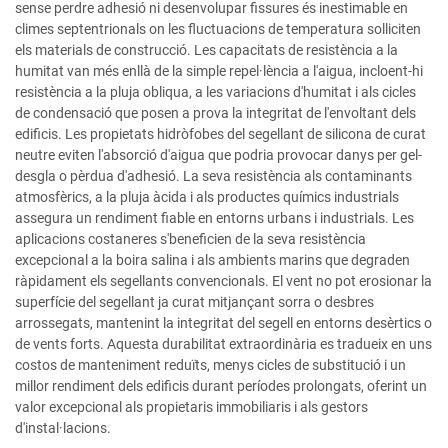
sense perdre adhesió ni desenvolupar fissures és inestimable en
climes septentrionals on les fluctuacions de temperatura solliciten
els materials de construcció. Les capacitats de resistència a la
humitat van més enllà de la simple repel·lència a l'aigua, incloent-hi
resistència a la pluja obliqua, a les variacions d'humitat i als cicles
de condensació que posen a prova la integritat de l'envoltant dels
edificis. Les propietats hidròfobes del segellant de silicona de curat
neutre eviten l'absorció d'aigua que podria provocar danys per gel-
desgla o pèrdua d'adhesió. La seva resistència als contaminants
atmosfèrics, a la pluja àcida i als productes químics industrials
assegura un rendiment fiable en entorns urbans i industrials. Les
aplicacions costaneres s'beneficien de la seva resistència
excepcional a la boira salina i als ambients marins que degraden
ràpidament els segellants convencionals. El vent no pot erosionar la
superfície del segellant ja curat mitjançant sorra o desbres
arrossegats, mantenint la integritat del segell en entorns desèrtics o
de vents forts. Aquesta durabilitat extraordinària es tradueix en uns
costos de manteniment reduïts, menys cicles de substitució i un
millor rendiment dels edificis durant períodes prolongats, oferint un
valor excepcional als propietaris immobiliaris i als gestors
d'instal·lacions.