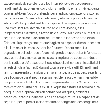
excepcionals de resistència a les intempèries que asseguren un
rendiment durador en les condicions mediambientals més exigents,
convertint-lo en l'opció preferida per a aplicacions exteriors i zones
de clima sever. Aquesta fórmula avançada incorpora polímers de
silicona d'alta qualitat i additius especialitzats que proporcionen
una excel·lent resistència a la radiació ultraviolada, a les
temperatures extremes, a l'exposició a l'ozó i als cicles d'humitat. El
segellant de silicona de curat neutre manté les seves propietats
físiques i l'aparença encara que hagi estat exposat durant dècades
a la llum solar intensa, evitant les fissures, l'enduriment i la
degradació del color que afecten els productes de sellat inferiors. La
seva estructura molecular resisteix la ruptura de cadenes induïda
per la radiació UV, assegurant que el segellant conservi l'elasticitat i
la resistència a l'adhesió durant tota la seva vida útil. El rendiment
tèrmic representa una altra gran avantatge, ja que aquest segellant
de silicona de curat neutre roman flexible i eficaç en un interval de
temperatura notable, des de menys quaranta graus Celsius fins a
més cent cinquanta graus Celsius. Aquesta estabilitat tèrmica el fa
adequat per a aplicacions en condicions àrtiques, ambients
desèrtics i entorns industrials de alta temperatura. La capacitat del
segellant per suportar cicles repetits de congelació-descongelació