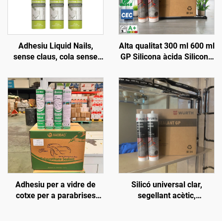
Adhesiu Liquid Nails,
Alta qualitat 300 ml 600 ml
sense claus, cola sense
GP Silicona àcida Silicona
claus, sellant
neutra Sellant mateix que
Wacker Qualitat Adhesiu
monocomponent Preu
Adhesiu per a vidre de
Silicó universal clar,
cotxe per a parabrises
segellant acètic,
davanters, sostres,
impermeable per vidre
claraboïgues, adhesiu