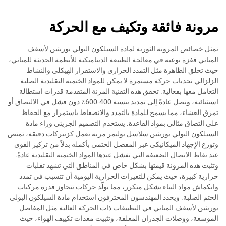
مرونة فائقة وتكيف مع الحركة
تمثل خصائص المرونة الثورية لمادة السيلكون البولي يوريثين لأسقف
المباني قفزة نوعية في معالجة الطبيعة الديناميكية للأنظمة الحديثة للمباني،
حيث تخلق الظاهرة مثل التمدد الحراري والاستقرار الهيكلي والنشاط
الزلزالي تحديات حركة مستمرة لا يمكن للمواد الختمية التقليدية الصلبة
التعامل معها بفعالية. تحقق هذه التقنية المرنة المتقدمة قدرات استطالة
استثنائية، وتصل عادةً إلى تمديد بنسبة 400-600٪ دون فشل في الالتصاق أو
تمزق الغشاء، مما يسمح للمادة بالتمدد والانضغاط باستمرار مع الحفاظ
على التصاق مثالي بمواد القاعدة. يستخدم التصميم الجزيئي وراء مادة
السيلكون البولي يوريثين سلاسل بوليمر مرنة تعمل كزنبركات دقيقة، تمتص
وتوزع الإجهاد الميكانيكي عبر المفصل الختمي بأكمله بدلاً من تركيز القوى
عند نقاط الاتصال الضعيفة التي تفشل عندها المواد الختمية التقليدية عادةً.
وتثبت هذه المرونة قيمتها بشكل خاص في المناطق التي تشهد تقلبات
حرارية كبيرة، حيث يمكن للتغيرات الحرارية اليومية أن تتسبب في تمدد
وانكماش مواد البناء بشكل متكرر، مما يولّد حركات تتجاوز قدرة مركبات
الختم الصلبة. ويحدد المهندسون المحترفون استخدام مادة السيلكون البولي
يوريثين لأسقف المباني في التطبيقات ذات الحركة العالية مثل المفاصل
الموسعة، ووصلات الجدران المعلقة، وتثبيت معدات تكييف الهواء، حيث