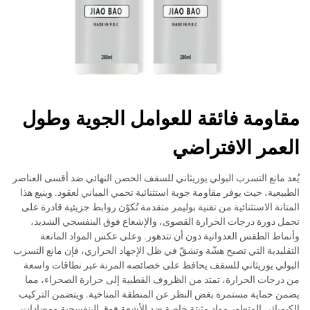
مقاومة فائقة للعوامل الجوية وطول
العمر الافتراضي
يُعد مانع التسرب البولي يوريثاني للسقف الحصن النهائي ضد أقسى العناصر
الطبيعية، حيث يوفر مقاومة جوية استثنائية تحمي المباني لعقود. وينبع هذا
المتانة الاستثنائية من تقنية بوليمر متقدمة تُكوّن روابط جزيئية قادرة على
تحمل دورة درجات الحرارة القصوى، والإشعاع فوق البنفسجي الشديد،
وأنماط الطقس العدوانية دون أن تتدهور. وعلى عكس المواد المانعة
التقليدية التي تصبح هشّة وتشقّ في ظل الإجهاد الحراري، فإن مانع التسرب
البولي يوريثاني للسقف يحافظ على خصائصه المرنة عبر نطاقات واسعة
من درجات الحرارة، تمتد من الظروف القطبية إلى حرارة الصحراء، مما
يضمن حماية مستمرة بغض النظر عن المنطقة المناخية. ويتضمن التركيب
الكيميائي المتطور مواد مثبتة خاصة ضد الأشعة فوق البنفسجية ومضادات