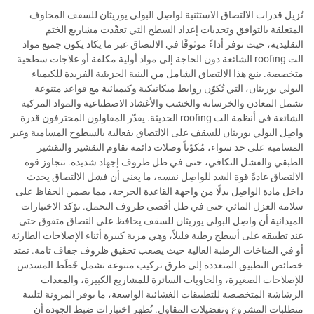
تُزيل قدرات الالتصاق الاستثنية لواصِل البولي يوريثان للسقف المخاوف
المتعلقة بالتوافق وتحديات إعداد السطح التي تعقّدت مشاريع الختم
التقليدية، حيث توفر أداءً موثوقًا في الالتصاق عبر ما يكاد يكون جميع مواد
الت roofing الشائعة دون الحاجة إلى مواد أولية مكلفة أو علاجات سطحية
متخصصة. ينبع هذا الالتصاق الشامل من البنية الجزيئية الفريدة للكيمياء
البولي يوريثان، التي تُكوّن روابط ميكانيكية وكيميائية مع قواعد متنوعة
تشمل المعادن والخرسانة والخشب والأغشاد الاصطناعية والمواد المركبة
الشائعة في أنظمة الت roofing الحديثة. يقدّر المقاولون المحترفون قدرة
واصِل البولي يوريثان للسقف على الالتصاق بفعالية بالسطوح المسامية وغير
المسامية على حد سواء، مُكوّناً وصلات دائمة تقاوم التقشير والتقشير
الطبقي والفشل التكافي، حتى في ظل ظروف إجهاد شديدة. تتجاوز قوة
الالتصاق عادةً قوة الشد للواصِل نفسه، ما يعني أن فشل الالتصاق يحدث
داخل مادة الواصِل بدلًا من واجهة القاعدة الحرجة، مما يضمن الحفاظ على
سلامة العزل المائي حتى في ظل أقصى ظروف التحمل. تؤكد الاختبارات
الميدانية أن واصِل البولي يوريثان للسقف يحافظ على التصاق متفوق حتى
عند تطبيقه على أسطح رطبة قليلاً، وهي مزية كبيرة أثناء الإصلاحات الطارئة
أو في المناخات الرطبة العالية حيث يصعب تحقيق ظروف جفاف تامة. تمتد
خصائص التطبيق المتعددة إلى طرق تركيب متنوعة تشمل خَطَط المسدس
للإصلاحات الصغيرة، والحاويات السائرة للمشاريع الكبيرة، والمعدات
الرشاشة المتخصصة للتطبيقات الغشائية الواسعة، ما يوفر المرونة لتلبية
متطلبات المشروع وتفضيلات المقاول. تُظهر اختبارات ضبط الجودة أن