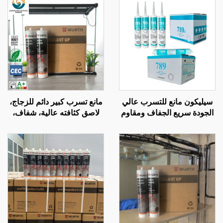
سيليكون مانع للتسرب عالي
مانع تسرب كبير دائم للزجاج،
الجودة سريع الجفاف ومقاوم
لاصق كثافته عالية، شفاف،
للعوامل الجوية، لاصق
سيليكون معالج بحمض
سيليكون محايد متعدد
الخليك، موردون سيليكون
الأغراض 100% سيليكون
لمدة 9 أشهر