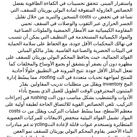
واستقرار المبنى. تتحقق تحسينات في الكفاءة الطاقوية بفضل
الخصائص العازولة المتفوقة لمادة البولي يوريثان للسقف، التي
تساعد في تخفض ت costs التسخين والتبريد من خلال تقليل
الجسر الحراري عبر الثقوب والوصلات في السقف. تحمي
المقاومة الكيميائية ضد الأمطار الحمضية والملوثات الصناعية
والمواد الكيميائية المستخدمة في التنظيف التي يمكن أن تتسبب
في تهالك المحكمات الأقل جودة، مع الحفاظ على سلامة الحماية
في البيئات الحضرية والصناعية القاسية. يقدّر مالكو المباني
الفوائد الجمالية، حيث يحافظ المحكم البولي يوريثان للسقف على
مظهره دون أن يصفر أو يتشقق أو يجمع الأوساخ والمخلفات كما
تفعل البدائل الأقل جودة. تتيح المرونة في التطبيق حلولًا أحادية
للمنتج لمواجهة تحديات متعددة في الت roofing، مما يبسّط إدارة
المخ inventory ويقلل من متطلبات تدريب المقاولين. يقدّر
المثبتون المحترفون الوقت الطويل للعمل الذي يسمح بأداء
الأدوات والتشطيب بشكل مناسب دون الت rushing في إجراءات
التركيب. تلغي الخصائص القوية للالتصاق الحاجة لطبقة أولية على
معظم الأسطح، مما يبسّط عمليات التركيب ويقلل من ت costs
المواد. تشمل الفوائد البيئية منخفض الانبعاثات للمركبات العضوية
المتطايرة وتستخدم عبوات قابلة لإعادة التycling تدعم مبادرات
البناء الأخضر. يقاوم المحكم البولي يوريثان للسقف نمو العفن