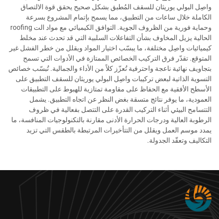
واصِل البولي يوريثان للسقف المُطبق بشكل صحيح يحقق قوة الالتصاق
الكاملة خلال ساعات من التطبيق، مما يسمح بإتمام المشروع بسرعة
وحماية فورية من الظروف الجوية. التوافق الكيميائي مع مواد الت roofing
الحالية يزيل المخاوف بشأن التفاعلات السلبية التي قد تحدث عند مخلط
كيميائيات واصِل مختلفة، ما يبسّب اختيار المواد ويقلل من خطر الفشل غير
المتوقع. تقدّر فرق التركيب الخصائص الممتازة في الأدوات التي تسمح
بتجاويف نهائية ناعجة واحترفية تُعزّز كلاً من الأداء والجمالية. تُبسّب خصائص
التسوية الذاتية لبعض تركيبات واصِل البولي يوريثان للسقف التطبيق على
الأسطح الأفقية مع الحفاظ على مقاومة تمتازية للهبوط على التطبيقات
العمودية، ما يوفر نتائج متسقة بغض النظر عن اتجاه التطبيق. يشمل
التتسامح البيئي أثناء التركيب القدرة على التتصل بفعالية في ظروف
الرطوبة العالية ودرجات الحرارة الأدنى مقارنة بالتكنولوجيات المنافسة، ما
يمدد موسم العمل ويقلل من التتأخيرات المرتبطة بالطقس التي تزيد
التكاليف وتعقّد الجدولة.