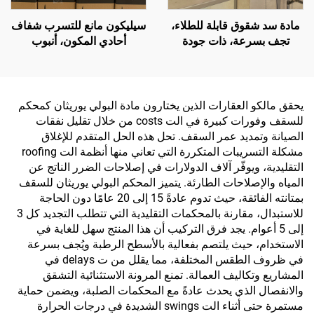
مادة سد شقوق قابلة للطلاء،
سيليكون مانع للتسرب شفاف
تجف بسرعة، ذات جودة
أحادي المكون، أنبوب
شائعة في السوق، مانعة
بلاستيكي 300 مل
للانكماش، سيليكا مُعدلة
يحقق مالكو العقارات الذين يختارون مادة البولي يوريثان كمحكم
للسقف وفورات كبيرة في الت costs من خلال تقليل نفقات
الصيانة وتمديد عمر السقف. تحل هذه الحل المتقدم للإغلاق
مشكلة التسريبات المتكررة التي تعاني منها أنظمة الت roofing
التقليدية، ويوفّر آلاف الدولارات في إصلاحات الضرر الناتج عن
المياه والإصلاحات الطارئة. يتميز المحكم البولي يوريثان للسقف
بمتانته الفائقة، حيث تدوم عادةً 15 إلى 20 عامًا دون الحاجة
للاستبدال، مقارنة بالمحكمات التقليدية التي تتطلب التجديد كل 3
إلى 5 أعوام. يجد فرق التركيب أن هذا المنتج سهل للغاية في
الاستخدام، حيث يلتصم بفعالية بالأسطح الرطبة ويُجف بسرعة
في ظروف الطقس المختلفة، مما يقلل من ت delays في
المشاريع وتكاليف العمالة. تمنع المرونة الاستثنائية التشقق
والانفصال الذي يحدث عادةً مع المحكمات الصلبة، ويضمن حماية
مستمرة حتى أثناء الت swings الشديدة في درجات الحرارة