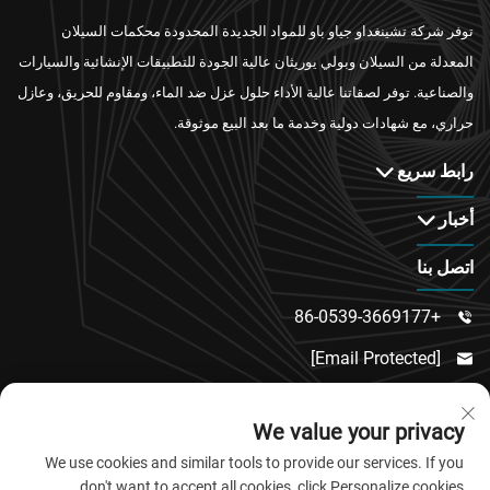
توفر شركة تشينغداو جياو باو للمواد الجديدة المحدودة محكمات السيلان
المعدلة من السيلان وبولي يوريثان عالية الجودة للتطبيقات الإنشائية والسيارات
والصناعية. توفر لصقاتنا عالية الأداء حلول عزل ضد الماء، ومقاوم للحريق، وعازل
حراري، مع شهادات دولية وخدمة ما بعد البيع موثوقة.
رابط سريع
أخبار
اتصل بنا
+86-0539-3669177

[email Protected]

رقم 217، طريق دونغسي، منطقة دونغتشنغ الفرعية،

We value your privacy
مقاطعة لينكو، مدينة وييفانغ، مقاطعة شاندونغ
We use cookies and similar tools to provide our services. If you
don't want to accept all cookies, click Personalize cookies.