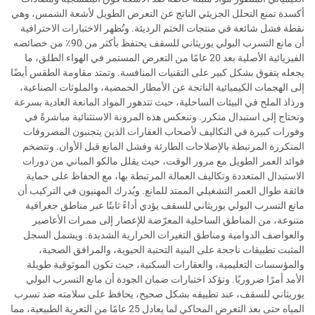
أكسدة تمنع التحلل الجزيئي الناتج عن التعرض الطويل لأشعة الشمس، وهي
نقطة فشل شائعة في منتجات الختم الرديئة. وتُظهر الاختبارات الاحترافية
أن مانع التسرب البولي يوريثاني للسقف يحتفظ بأكثر من 90٪ من خصائصه
الفيزيائية الأصلية بعد 20 عامًا من التعرض المستمر في الهواء الطلق، ما
يجعله يتفوق بشكل كبير على التقنيات المنافسة. وتمتد مقاومة الطقس أيضًا
إلى الهجمات الكيميائية الناتجة عن الأمطار الحمضية، والملوثات الصناعية،
ورذاذ الملح في البيئات الساحلية، حيث تتدهور المواد المانعة العادية بسرعة
وتحتاج إلى استبدال متكرر. وتنعكس هذه المرونة الاستثنائية مباشرةً في
وفورات كبيرة في التكاليف لأصحاب العقارات الذين يتجنبون المصروفات
المتكررة المرتبطة بالإصلاحات الطارئة وفشل المانع قبل الأوان. وتتضخم
فوائد العمر الطويل مع مرور الوقت، حيث يقلل مالكو المباني من دورات
الاستبدال المتعددة وتكاليف العمالة المرتبطة بها، مع الحفاظ على حماية
فائقة طوال العمر التشغيلي الممتد للمانع. ويُدرك المهنيون في التركيب أن
مانع التسرب البولي يوريثاني للسقف يؤدي أداءً ثابتًا عبر مناطق جغرافية
متنوعة، من المناطق الساحلية المعرّضة للإعصار إلى ممرات الأعاصير
والعواصف الدوامية ومناطق التغيرات الحرارية الشديدة. ويشمل السجل
المثبت تطبيقات ناجحة على البنية التحتية الحيوية، والمرافق الصحية،
والمؤسسات التعليمية، والعقارات السكنية، حيث تكون الموثوقية طويلة
الأمد أمرًا ضروريًا. وتؤكد اختبارات ضمان الجودة أن مانع التسرب البولي
يوريثاني للسقف، عند تطبيقه بشكل صحيح، يحافظ على سلامته ضد تسرب
المياه حتى بعد التعرض المحاكي لما يعادل 25 عامًا من التعرية الطبيعية، مما