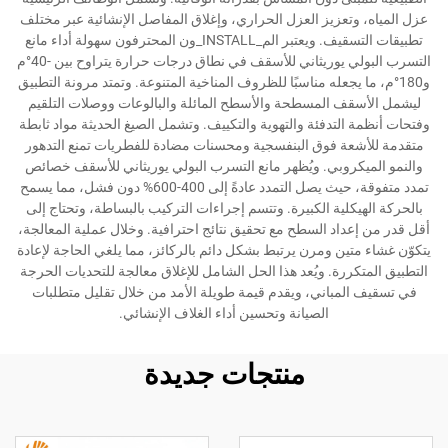
عزل المياه، وتعزيز العزل الحراري، وإغلاق المفاصل الإنشائية عبر مختلف
تطبيقات التسقيف. ويعتبر الم_INSTALL_ون المحترفون سهولة أداء مانع
التسرب البولي يوريثاني للأسقف في نطاق درجات حرارة يتراوح بين -40°م
و180°م، ما يجعله مناسبًا للظروف المناخية المتنوعة. وتمتد مرونة التطبيق
ليشمل الأسقف المسطحة والأسطح المائلة والبالوعات ووصلات التلقيم
وفتحات أنظمة التدفئة والتهوية والتكييف. وتشمل الصيغ الحديثة مواد ثابطة
متقدمة للأشعة فوق البنفسجية ومحسنات مضادة للفطريات تمنع التدهور
والنمو الميكروبي. ويُظهر مانع التسرب البولي يوريثاني للأسقف خصائص
تمدد متفوقة، حيث يصل التمدد عادةً إلى 400-600% دون فشل، مما يسمح
بالحركة الهيكلية الكبيرة. وتتسم إجراءات التركيب بالبساطة، وتحتاج إلى
أقل قدر من إعداد السطح مع تحقيق نتائج احترافية. وخلال عملية المعالجة،
يتكوّن غشاء متين ومرن يرتبط بشكل دائم بالركائز، مما يلغي الحاجة لإعادة
التطبيق المتكررة. ويُعد هذا الحل الشامل للإغلاق معالجة للتحديات الحرجة
في تسقيف المباني، ويقدم قيمة طويلة الأمد من خلال تقليل متطلبات
الصيانة وتحسين أداء الغلاف الإنشائي.
منتجات جديدة