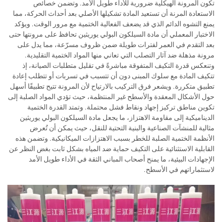
تكون المرونة الهيكلية ضرورية للأداء طويل الأمد. وتضمن خصائص
الاستعادة المرنة أن تستعيد المادة تشكيلها الأصلي بعد أحداث الحركة، مما
يمنع التشوه الدائم الذي قد يضعف الفعالية الختمية مع مرور الوقت. ويؤكد
الاختبار المعملي أن مادة السيلكون البولي يوريثين تحافظ على مرونتها حتى
بعد التقدم في العمر لفترات طويلة ضمن ظروف مسرّعة، مما يدل على
مرونة مذهلة ضد آثار التصلب التي تعاني منها المواد الختمية التقليدية.
وتنعكس قدرة التكيف المتفوقة مباشرةً في تقليل متطلبات الصيانة، إذ
تتكيف المادة مع سلوك المبنى دون أن تتسبب في تسربات أو تتطلب إعادة
تطبيق متكررة. ويشعر فرق التركيب بالارتياح لأن المرونة تتيح تطبيقًا أسهل
حول الأشكال المعقدة والأسطح غير المنتظمة، حيث تؤدي المواد الصلبة إلى
تكوين مناطق تركيز إجهاد ونقاط فشل محتملة. وتمتد القدرة الختمية
الديناميكية إلى مقاومة الاهتزاز، ما يجعل مادة السيلكون البولي يوريثين
مثالية للمنشآت الصناعية والبنية التحتية للنقل، حيث يمكن أن تُعرض
الأنظمة الختمية الصلبة للخطر بسبب الاهتزازات الميكانيكية. وتضمن هذه
القابلية الاستثنائية على التكيف حماية ضد المياه بشكل ثابت بغض النظر عن
الإجهادات البيئية، ما يمنح أصحاب المباني الثقة في الأداء طويل الأمد
لاستثماراتهم في الأسطح.