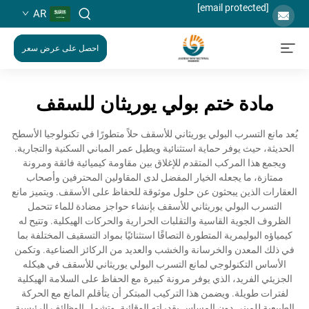
[email protected]
AR
احصل على عرض سعر
مادة ختم بولي يوريثان للسقف
يُعد مانع التسرب البولي يوريثاني للأسقف حلاً متطورًا في تكنولوجيا الأسطح
الحديثة، حيث يوفر حماية استثنائية ويطيل عمر المباني السكنية والتجارية.
ويجمع هذا المركب المتقدم للإغلاق بين مقاومة كيميائية فائقة ومرونة
ممتازة، ما يجعله الخيار المفضل لدى المقاولين المحترفين وأصحاب
العقارات الذين يبحثون عن حلول موثوقة للحفاظ على الأسقف. ويتميز مانع
التسرب البولي يوريثاني للأسقف بإنشاء حواجز مضادة للماء تتحمل
الظروف الجوية القاسية والتقلبات الحرارية والحركات الهيكلية. وتتيح له
كيمياؤه البوليمرية المتطورة التصاقًا استثنائيًا بمواد التسقيف المختلفة بما
في ذلك المعدن والخرسانة والخشب والعديد من الركائز الصناعية. وتكمن
الأساس التكنولوجي لمانع التسرب البولي يوريثاني للأسقف في هيكله
الجزيئي الفريد، الذي يوفر مرونة كبيرة مع الحفاظ على السلامة الهيكلية
لفترات طويلة. ويضمن هذا التركيب المبتكر أن يتأقلم المانع مع الحركة
الطبيعية للمبنى دون المساس بقدراته الوقائية. وتشمل الوظائف الرئيسية