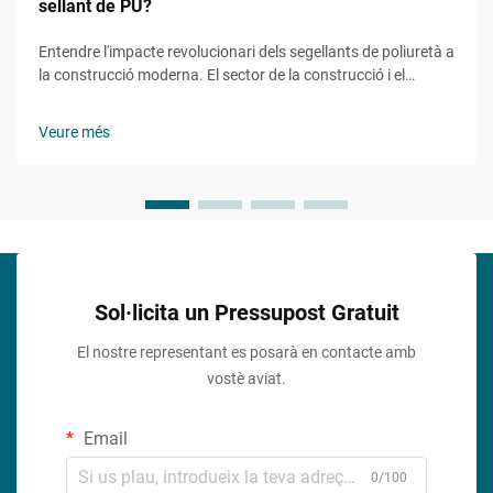
sellant de PU?
Entendre l'impacte revolucionari dels segellants de poliuretà a
la construcció moderna. El sector de la construcció i el
manteniment ha presenciat grans avenços en les tecnologies
d'impermeabilització i adhesió, amb el segellant de PU com a
Veure més
protagonista...
Sol·licita un Pressupost Gratuit
El nostre representant es posarà en contacte amb
vostè aviat.
Email
0/100