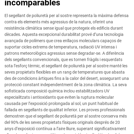
incomparables
El segellant de poliuretà per al sostre representa la màxima defensa
contra els elements més agressius de la natura, oferint una
resistència climàtica sense igual que protegeix els edificis durant
dècades. Aquesta excepcional durabilitat prové d’una tecnologia
avançada de polímers que crea enllaços moleculars capaços de
suportar cicles extrems de temperatura, radiació UV intensa i
patrons meteorològics agressius sense degradar-se. A diferència
dels segellants convencionals, que es tornen fràgils i esquerdats
sota l’esforç tèrmic, el segellant de poliuretà per al sostre manté les
seves propietats flexibles en un rang de temperatures que abasta
des de condicions àrtiques fins a la calor del desert, assegurant una
protecció constant independentment de la zona climàtica. La seva
sofisticada composició química inclou estabilitzadors UV
especialitzats i antioxidants que eviten la ruptura molecular
causada per l’exposició prolongada al sol, un punt habitual de
fallada en segellants de qualitat inferior. Les proves professionals
demostren que el segellant de poliuretà per al sostre conserva més
del 90% de les seves propietats físiques originals després de 20
anys d’exposició contínua a l’aire lliure, superant significativament