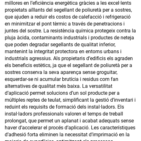
millores en l’eficiència energètica gràcies a les excel·lents
propietats aïllants del segellant de poliuretà per a sostres,
que ajuden a reduir els costos de calefacció i refrigeració
en minimitzar el pont tèrmic a través de penetracions i
juntes del sostre. La resistència química protegeix contra la
pluja àcida, contaminants industrials i productes de neteja
que poden degradar segellants de qualitat inferior,
mantenint la integritat protectora en entorns urbans i
industrials agressius. Als propietaris d’edificis els agraden
els beneficis estètics, ja que el segellant de poliuretà per a
sostres conserva la seva aparença sense groguitar,
esquerdar-se ni acumular brutícia i residus com fan
alternatives de qualitat més baixa. La versatilitat
d’aplicació permet solucions d’un sol producte per a
múltiples reptes de teulat, simplificant la gestió d’inventari i
reduint els requisits de formació dels instal·ladors. Els
instal·ladors professionals valoren el temps de treball
prolongat, que permet un aplanat i acabat adequats sense
haver d’accelerar el procés d’aplicació. Les característiques
d’adhesió forta eliminen la necessitat d’imprimació en la