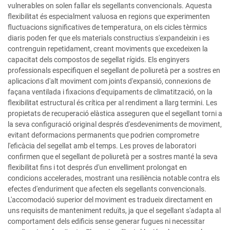
vulnerables on solen fallar els segellants convencionals. Aquesta
flexibilitat és especialment valuosa en regions que experimenten
fluctuacions significatives de temperatura, on els cicles tèrmics
diaris poden fer que els materials constructius s'expandeixin i es
contrenguin repetidament, creant moviments que excedeixen la
capacitat dels compostos de segellat rígids. Els enginyers
professionals especifiquen el segellant de poliuretà per a sostres en
aplicacions d'alt moviment com joints d'expansió, connexions de
façana ventilada i fixacions d'equipaments de climatització, on la
flexibilitat estructural és crítica per al rendiment a llarg termini. Les
propietats de recuperació elàstica asseguren que el segellant torni a
la seva configuració original després d'esdeveniments de moviment,
evitant deformacions permanents que podrien comprometre
l'eficàcia del segellat amb el temps. Les proves de laboratori
confirmen que el segellant de poliuretà per a sostres manté la seva
flexibilitat fins i tot després d'un envelliment prolongat en
condicions accelerades, mostrant una resiliència notable contra els
efectes d'enduriment que afecten els segellants convencionals.
L'accomodació superior del moviment es tradueix directament en
uns requisits de manteniment reduïts, ja que el segellant s'adapta al
comportament dels edificis sense generar fugues ni necessitar