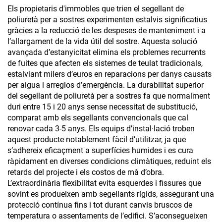
Els propietaris d'immobles que trien el segellant de
poliuretà per a sostres experimenten estalvis significatius
gràcies a la reducció de les despeses de manteniment i a
l’allargament de la vida útil del sostre. Aquesta solució
avançada d’estanyicitat elimina els problemes recurrents
de fuites que afecten els sistemes de teulat tradicionals,
estalviant milers d’euros en reparacions per danys causats
per aigua i arreglos d’emergència. La durabilitat superior
del segellant de poliuretà per a sostres fa que normalment
duri entre 15 i 20 anys sense necessitat de substitució,
comparat amb els segellants convencionals que cal
renovar cada 3-5 anys. Els equips d’instal·lació troben
aquest producte notablement fàcil d’utilitzar, ja que
s’adhereix eficaçment a superfícies humides i es cura
ràpidament en diverses condicions climàtiques, reduint els
retards del projecte i els costos de mà d’obra.
L’extraordinària flexibilitat evita esquerdes i fissures que
sovint es produeixen amb segellants rígids, assegurant una
protecció contínua fins i tot durant canvis bruscos de
temperatura o assentaments de l’edifici. S’aconsegueixen