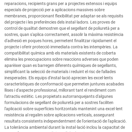
reparacions, recipients grans per a projectes extensos i equips
especials de projecció per a aplicacions massives sobre
membranes, proporcionant flexibilitat per adaptar-se als requisits
del projecte i les preferències dels instal·ladors. Les proves de
control de qualitat demostren que el segellant de poliuretà per a
sostres, quan s'aplica correctament, assolir la màxima resistència
d'adhesió en poques hores, permetent finalitzar ràpidament el
projecte i oferir protecció immediata contra les intempèries. La
compatibilitat química amb els materials existents de coberta
elimina les preocupacions sobre reaccions adverses que poden
aparèixer quan es barregen diferents químiques de segellants,
simplificant la selecció de materials i reduint el risc de fallades
inesperades. Els equips d'instal·lació aprecien les excel·lents
característiques de conformació que permeten juntures acabades
llises i d'aspecte professional, millorant tant el rendiment com
l'atractiu estètic. Les propietats autorranquejants d'algunes
formulacions de segellant de poliuretà per a sostres faciliten
l'aplicació sobre superfícies horitzontals mantenint una excel·lent
resistència al regalim sobre aplicacions verticals, assegurant
resultats consistents independentment de l'orientació de l'aplicació.
La tolerància ambiental durant la instal·lació inclou la capacitat de