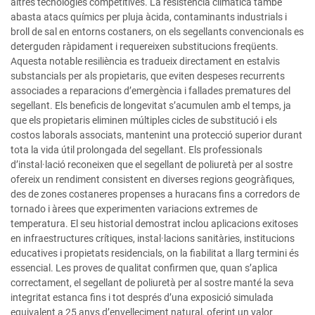
altres tecnologies competitives. La resistència climàtica també
abasta atacs químics per pluja àcida, contaminants industrials i
broll de sal en entorns costaners, on els segellants convencionals es
deterguden ràpidament i requereixen substitucions freqüents.
Aquesta notable resiliència es tradueix directament en estalvis
substancials per als propietaris, que eviten despeses recurrents
associades a reparacions d’emergència i fallades prematures del
segellant. Els beneficis de longevitat s’acumulen amb el temps, ja
que els propietaris eliminen múltiples cicles de substitució i els
costos laborals associats, mantenint una protecció superior durant
tota la vida útil prolongada del segellant. Els professionals
d’instal·lació reconeixen que el segellant de poliuretà per al sostre
ofereix un rendiment consistent en diverses regions geogràfiques,
des de zones costaneres propenses a huracans fins a corredors de
tornado i àrees que experimenten variacions extremes de
temperatura. El seu historial demostrat inclou aplicacions exitoses
en infraestructures crítiques, instal·lacions sanitàries, institucions
educatives i propietats residencials, on la fiabilitat a llarg termini és
essencial. Les proves de qualitat confirmen que, quan s’aplica
correctament, el segellant de poliuretà per al sostre manté la seva
integritat estanca fins i tot després d’una exposició simulada
equivalent a 25 anys d’envelleciment natural, oferint un valor