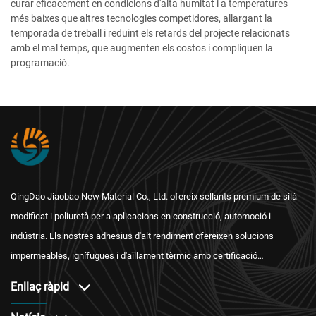
curar eficacement en condicions d'alta humitat i a temperatures
més baixes que altres tecnologies competidores, allargant la
temporada de treball i reduint els retards del projecte relacionats
amb el mal temps, que augmenten els costos i compliquen la
programació.
QingDao Jiaobao New Material Co., Ltd. ofereix sellants premium de silà
modificat i poliuretà per a aplicacions en construcció, automoció i
indústria. Els nostres adhesius d'alt rendiment ofereixen solucions
impermeables, ignífugues i d'aïllament tèrmic amb certificació
internacional i un servei postvenda fiable.
Enllaç ràpid