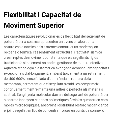
Flexibilitat i Capacitat de
Moviment Superior
Les característiques revolucionàries de flexibilitat del segellant de
poliuretà per a sostres representen un avenç en abordar la
naturalesa dinàmica dels sistemes constructius moderns, on
l'expansió tèrmica, l'assentament estructural i l'activitat sísmica
creen reptes de moviment constants que els segellants rígids
tradicionals simplement no poden gestionar de manera efectiva.
Aquesta tecnologia elastomèrica avançada aconsegueix capacitats
excepcionals d'al·longament, arribant típicament a un estirament
del 400-600% sense fallada d'adherència ni ruptura de la
membrana, permetent que el segellant s'estiri i es comprimeixi
contínuament mentre manté una adhesió perfecta als materials
sustrat. L'enginyeria molecular darrere del segellant de poliuretà per
a sostres incorpora cadenes polimèriques flexibles que actuen com
molles microscòpiques, absorbint i distribuint l'esforç mecànic a tot
el joint segellat en lloc de concentrar forces en punts de connexió