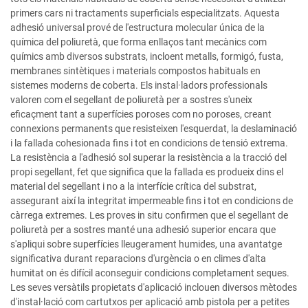
primers cars ni tractaments superficials especialitzats. Aquesta
adhesió universal prové de l'estructura molecular única de la
química del poliuretà, que forma enllaços tant mecànics com
químics amb diversos substrats, incloent metalls, formigó, fusta,
membranes sintètiques i materials compostos habituals en
sistemes moderns de coberta. Els instal·ladors professionals
valoren com el segellant de poliuretà per a sostres s'uneix
eficaçment tant a superfícies poroses com no poroses, creant
connexions permanents que resisteixen l'esquerdat, la deslaminació
i la fallada cohesionada fins i tot en condicions de tensió extrema.
La resistència a l'adhesió sol superar la resistència a la tracció del
propi segellant, fet que significa que la fallada es produeix dins el
material del segellant i no a la interfície crítica del substrat,
assegurant així la integritat impermeable fins i tot en condicions de
càrrega extremes. Les proves in situ confirmen que el segellant de
poliuretà per a sostres manté una adhesió superior encara que
s'apliqui sobre superfícies lleugerament humides, una avantatge
significativa durant reparacions d'urgència o en climes d'alta
humitat on és difícil aconseguir condicions completament seques.
Les seves versàtils propietats d'aplicació inclouen diversos mètodes
d'instal·lació com cartutxos per aplicació amb pistola per a petites