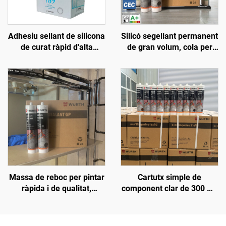
Adhesiu sellant de silicona
Silicó segellant permanent
de curat ràpid d'alta
de gran volum, cola per
qualitat resistente als
vidre, adhesiu d'alta
intempèries, neutre, d'ús
densitat, clar, curat amb
general, 100% de silicona
àcid acètic, proveïdors de
silicó, duració de 9 mesos
Massa de reboc per pintar
Cartutx simple de
ràpida i de qualitat,
component clar de 300 ml,
popular al mercat, sense
envàs de plàstic, silicó
contracció, sellant
segellant
siliconat