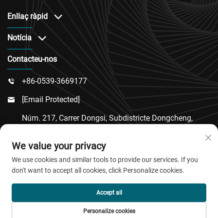
internacional i un servei postvenda fiable.
Enllaç ràpid
Notícia
Contacteu-nos
+86-0539-3669177

[email Protected]

Núm. 217, Carrer Dongsi, Subdistricte Dongcheng,
Comtat De Linqu, Ciutat De Weifang, Província De

We value your privacy
Shandong
We use cookies and similar tools to provide our services. If you
don't want to accept all cookies, click Personalize cookies.
Copyright © 2026 QingDao Jiaobao New Material Co.,Ltd.
Accept all
Tots els drets reservats.
Personalize cookies
Política de privacitat