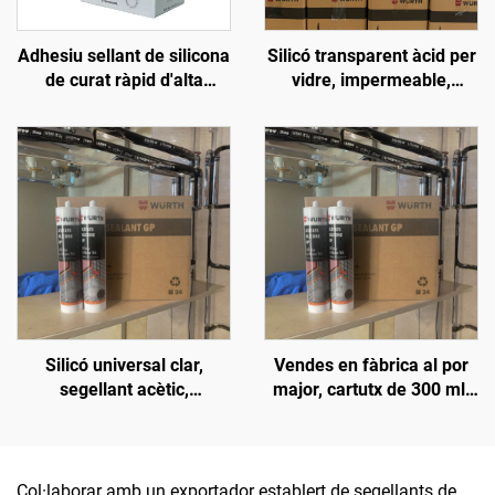
Adhesiu sellant de silicona
Silicó transparent àcid per
de curat ràpid d'alta
vidre, impermeable,
qualitat resistente als
especial sense fugues,
intempèries, neutre, d'ús
cola per aquari i peixera
general, 100% de silicona
Silicó universal clar,
Vendes en fàbrica al por
segellant acètic,
major, cartutx de 300 ml,
impermeable per vidre
adhesiu neutre
impermeable i resistent
als intempèries, silicó
antimoquil per a la
Col·laborar amb un exportador establert de segellants de