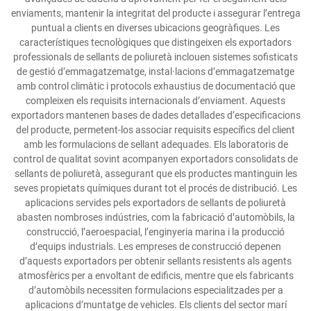
enviaments, mantenir la integritat del producte i assegurar l’entrega
puntual a clients en diverses ubicacions geogràfiques. Les
característiques tecnològiques que distingeixen els exportadors
professionals de sellants de poliuretà inclouen sistemes sofisticats
de gestió d’emmagatzematge, instal·lacions d’emmagatzematge
amb control climàtic i protocols exhaustius de documentació que
compleixen els requisits internacionals d’enviament. Aquests
exportadors mantenen bases de dades detallades d’especificacions
del producte, permetent-los associar requisits específics del client
amb les formulacions de sellant adequades. Els laboratoris de
control de qualitat sovint acompanyen exportadors consolidats de
sellants de poliuretà, assegurant que els productes mantinguin les
seves propietats químiques durant tot el procés de distribució. Les
aplicacions servides pels exportadors de sellants de poliuretà
abasten nombroses indústries, com la fabricació d’automòbils, la
construcció, l’aeroespacial, l’enginyeria marina i la producció
d’equips industrials. Les empreses de construcció depenen
d’aquests exportadors per obtenir sellants resistents als agents
atmosfèrics per a envoltant de edificis, mentre que els fabricants
d’automòbils necessiten formulacions especialitzades per a
aplicacions d’muntatge de vehicles. Els clients del sector marí