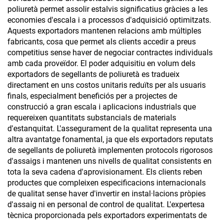
construcció
poliuretà permet assolir estalvis significatius gràcies a les
economies d'escala i a processos d'adquisició optimitzats.
Aquests exportadors mantenen relacions amb múltiples
fabricants, cosa que permet als clients accedir a preus
competitius sense haver de negociar contractes individuals
amb cada proveïdor. El poder adquisitiu en volum dels
exportadors de segellants de poliuretà es tradueix
directament en uns costos unitaris reduïts per als usuaris
finals, especialment beneficiós per a projectes de
construcció a gran escala i aplicacions industrials que
requereixen quantitats substancials de materials
d'estanquitat. L'assegurament de la qualitat representa una
altra avantatge fonamental, ja que els exportadors reputats
de segellants de poliuretà implementen protocols rigorosos
d'assaigs i mantenen uns nivells de qualitat consistents en
tota la seva cadena d'aprovisionament. Els clients reben
productes que compleixen especificacions internacionals
de qualitat sense haver d'invertir en instal·lacions pròpies
d'assaig ni en personal de control de qualitat. L'expertesa
tècnica proporcionada pels exportadors experimentats de