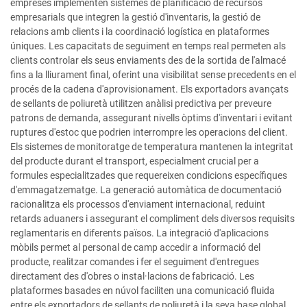
empreses implementen sistemes de planificació de recursos
empresarials que integren la gestió d'inventaris, la gestió de
relacions amb clients i la coordinació logística en plataformes
úniques. Les capacitats de seguiment en temps real permeten als
clients controlar els seus enviaments des de la sortida de l'almacé
fins a la lliurament final, oferint una visibilitat sense precedents en el
procés de la cadena d'aprovisionament. Els exportadors avançats
de sellants de poliuretà utilitzen anàlisi predictiva per preveure
patrons de demanda, assegurant nivells òptims d'inventari i evitant
ruptures d'estoc que podrien interrompre les operacions del client.
Els sistemes de monitoratge de temperatura mantenen la integritat
del producte durant el transport, especialment crucial per a
formules especialitzades que requereixen condicions específiques
d'emmagatzematge. La generació automàtica de documentació
racionalitza els processos d'enviament internacional, reduint
retards aduaners i assegurant el compliment dels diversos requisits
reglamentaris en diferents països. La integració d'aplicacions
mòbils permet al personal de camp accedir a informació del
producte, realitzar comandes i fer el seguiment d'entregues
directament des d'obres o instal·lacions de fabricació. Les
plataformes basades en núvol faciliten una comunicació fluida
entre els exportadors de sellants de poliuretà i la seva base global