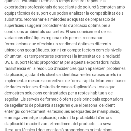
química, l'estabilitat tèrmica o temps de curat ràpids. Els
exportadors professionals de segellants de poliuretà compten amb
equips tècnics de suport que poden analitzar la compatibilitat dels
substrats, recomanar els mètodes adequats de preparació de
superfícies i suggerir procediments d'aplicació òptims per a
condicions ambientals concretes. El seu coneixement de les
variacions climàtiques regionals els permet recomanar
formulacions que ofereixin un rendiment òptim en diferents
ubicacions geogràfiques, tenint en compte factors com els nivells
d'humitat, les temperatures extremes i la intensitat de la radiació
UV. El suport tècnic proporcionat per aquests exportadors inclou
l'assistència en la resolució d'incidències quan apareixen problemes
d'aplicació, ajudant els clients a identificar-ne les causes arrels i a
implementar mesures correctives de forma ràpida. Mantenen bases
de dades extenses d'estudis de casos d'aplicació exitosos que
demostren solucions contrastades per a reptes habituals de
segellat. Els serveis de formació oferts pels principals exportadors
de segellants de poliuretà asseguren que el personal del client
entengui correctament les tècniques adequades de manipulació,
emmagatzematge i aplicació, reduint la probabilitat d'errors
d'aplicació i maximitzant el rendiment del producte. La seva
literatura tècnica i documentació proporcionen orientacions