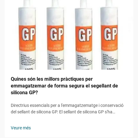
Quines són les millors pràctiques per
emmagatzemar de forma segura el segellant de
silicona GP?
Directrius essencials per a l'emmagatzematge i conservació
del sellant de silicona GP. El sellant de silicona GP s'ha
convertit en un producte indispensable en aplicacions de
construcció, reforma domèstica i industrials.
Veure més
L'emmagatzematge adequat és crucial no només per
mantenir la seva eficàcia...