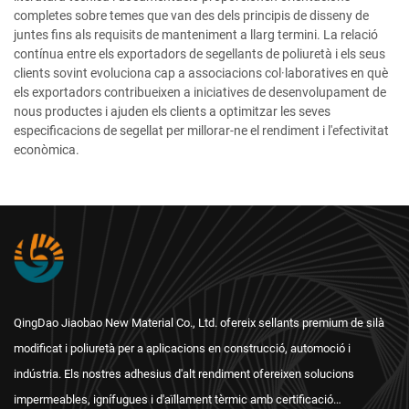
completes sobre temes que van des dels principis de disseny de
juntes fins als requisits de manteniment a llarg termini. La relació
contínua entre els exportadors de segellants de poliuretà i els seus
clients sovint evoluciona cap a associacions col·laboratives en què
els exportadors contribueixen a iniciatives de desenvolupament de
nous productes i ajuden els clients a optimitzar les seves
especificacions de segellat per millorar-ne el rendiment i l'efectivitat
econòmica.
QingDao Jiaobao New Material Co., Ltd. ofereix sellants premium de silà
modificat i poliuretà per a aplicacions en construcció, automoció i
indústria. Els nostres adhesius d'alt rendiment ofereixen solucions
impermeables, ignífugues i d'aïllament tèrmic amb certificació