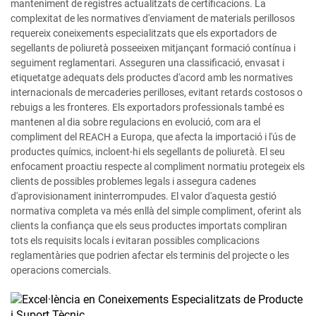
manteniment de registres actualitzats de certificacions. La
complexitat de les normatives d'enviament de materials perillosos
requereix coneixements especialitzats que els exportadors de
segellants de poliuretà posseeixen mitjançant formació contínua i
seguiment reglamentari. Asseguren una classificació, envasat i
etiquetatge adequats dels productes d'acord amb les normatives
internacionals de mercaderies perilloses, evitant retards costosos o
rebuigs a les fronteres. Els exportadors professionals també es
mantenen al dia sobre regulacions en evolució, com ara el
compliment del REACH a Europa, que afecta la importació i l'ús de
productes químics, incloent-hi els segellants de poliuretà. El seu
enfocament proactiu respecte al compliment normatiu protegeix els
clients de possibles problemes legals i assegura cadenes
d'aprovisionament ininterrompudes. El valor d'aquesta gestió
normativa completa va més enllà del simple compliment, oferint als
clients la confiança que els seus productes importats compliran
tots els requisits locals i evitaran possibles complicacions
reglamentàries que podrien afectar els terminis del projecte o les
operacions comercials.