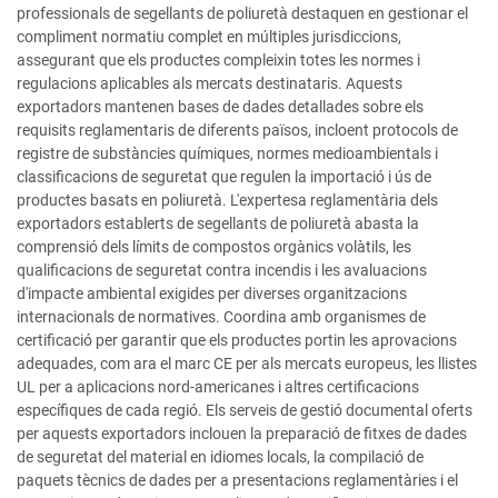
professionals de segellants de poliuretà destaquen en gestionar el
compliment normatiu complet en múltiples jurisdiccions,
assegurant que els productes compleixin totes les normes i
regulacions aplicables als mercats destinataris. Aquests
exportadors mantenen bases de dades detallades sobre els
requisits reglamentaris de diferents països, incloent protocols de
registre de substàncies químiques, normes medioambientals i
classificacions de seguretat que regulen la importació i ús de
productes basats en poliuretà. L'expertesa reglamentària dels
exportadors establerts de segellants de poliuretà abasta la
comprensió dels límits de compostos orgànics volàtils, les
qualificacions de seguretat contra incendis i les avaluacions
d'impacte ambiental exigides per diverses organitzacions
internacionals de normatives. Coordina amb organismes de
certificació per garantir que els productes portin les aprovacions
adequades, com ara el marc CE per als mercats europeus, les llistes
UL per a aplicacions nord-americanes i altres certificacions
específiques de cada regió. Els serveis de gestió documental oferts
per aquests exportadors inclouen la preparació de fitxes de dades
de seguretat del material en idiomes locals, la compilació de
paquets tècnics de dades per a presentacions reglamentàries i el