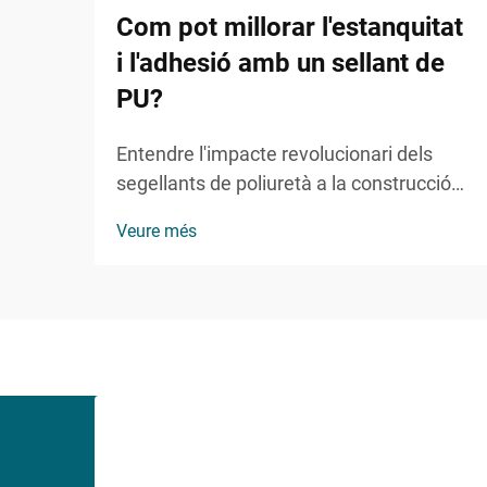
Com pot millorar l'estanquitat
i l'adhesió amb un sellant de
PU?
Entendre l'impacte revolucionari dels
segellants de poliuretà a la construcció
moderna. El sector de la construcció i el
Veure més
manteniment ha presenciat grans
avenços en les tecnologies
d'impermeabilització i adhesió, amb el
segellant de PU com a protagonista...