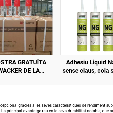
STRA GRATUÏTA
Adhesiu Liquid Na
WACKER DE LA
sense claus, cola 
TEIXA QUALITAT,
claus, sellant
M, SELLANT DE
SILICONA
NSPARENT BARAT,
excepcional gràcies a les seves característiques de rendiment su
ts. La principal avantatge rau en la seva durabilitat notable, que
U BAIX, ADHESIU