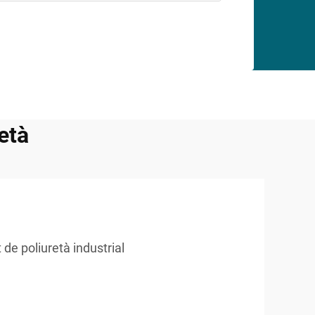
età
t de poliuretà industrial