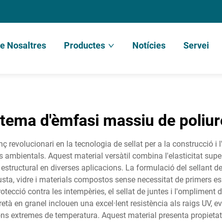
e Nosaltres
Productes
Notícies
Servei
stema d'èmfasi massiu de poliur
ç revolucionari en la tecnologia de sellat per a la construcció i 
ts ambientals. Aquest material versàtil combina l'elasticitat supe
estructural en diverses aplicacions. La formulació del sellant de
fusta, vidre i materials compostos sense necessitat de primers e
otecció contra les intempèries, el sellat de juntes i l'ompliment 
retà en granel inclouen una excel·lent resistència als raigs UV, 
ions extremes de temperatura. Aquest material presenta propieta