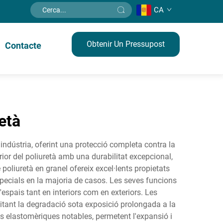
CA
Obtenir Un Pressupost
Contacte
età
l'indústria, oferint una protecció completa contra la
rior del poliuretà amb una durabilitat excepcional,
 poliuretà en granel ofereix excel·lents propietats
specials en la majoria de casos. Les seves funcions
d'espais tant en interiors com en exteriors. Les
evitant la degradació sota exposició prolongada a la
ts elastomèriques notables, permetent l'expansió i