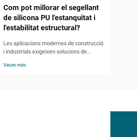
Com pot millorar el segellant
mant
de silicona PU l'estanquitat i
l'estabilitat estructural?
Les aplicacions modernes de construcció
i industrials exigeixen solucions de
segellat fiables que puguin suportar
Veure més
condicions meteorològiques extremes
mantenint la integritat estructural. El
segellant de silicona PU s'ha consolidat
com a opció preferida per a constructors i
enginyers...