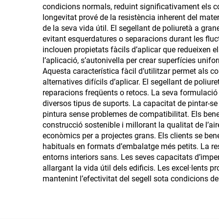
condicions normals, reduint significativament els 
PER
longevitat prové de la resistència inherent del mater
de la seva vida útil. El segellant de poliuretà a gr
evitant esquerdatures o separacions durant les fluc
inclouen propietats fàcils d’aplicar que redueixen 
l’aplicació, s’autonivella per crear superfícies unif
Aquesta característica fàcil d’utilitzar permet als 
alternatives difícils d’aplicar. El segellant de pol
reparacions freqüents o retocs. La seva formulació 
diversos tipus de suports. La capacitat de pintar-s
pintura sense problemes de compatibilitat. Els ben
construcció sostenible i millorant la qualitat de l’
econòmics per a projectes grans. Els clients se bene
habituals en formats d’embalatge més petits. La res
entorns interiors sans. Les seves capacitats d’impe
allargant la vida útil dels edificis. Les excel·lent
mantenint l’efectivitat del segell sota condicions 