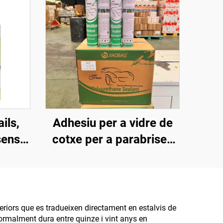
ils,
Adhesiu per a vidre de
sense
cotxe per a parabrises
davanters, sostres,
claraboïgues, adhesiu
impermeable contra
fuites d'aigua, poliuretà
periors que es tradueixen directament en estalvis de
 normalment dura entre quinze i vint anys en
fort, negre