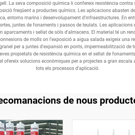
ll. La seva composició química li confereix resistència contra so
osició freqüent a productes químics. Les aplicacions abasten des
ca, entorns marins i desenvolupament d'infraestructures. En entor
portes, juntes de fonaments i passos de teulats. Les aplicacion
 en aparcaments i sellat de sòls d'almacens. El material té un re
connexions de molls on l'exposició a aigua salada exigeix una res
en granel per a juntes d'expansió en ponts, impermeabilització de 
 seves propietats de resistència química en el sellat de foname
el ofereix solucions econòmiques per a projectes a gran escala 
tots els processos d'aplicació.
ecomanacions de nous product