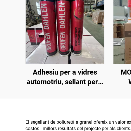
Adhesiu per a vidres
MO
automotriu, sellant per a
parabrisa, segellador de
MA
juntures, sellant de
OE
silicona poliuretànic Pu
300 ml
TRA
El segellant de poliuretà a granel ofereix un valor 
costos i millors resultats del projecte per als clien
PRE