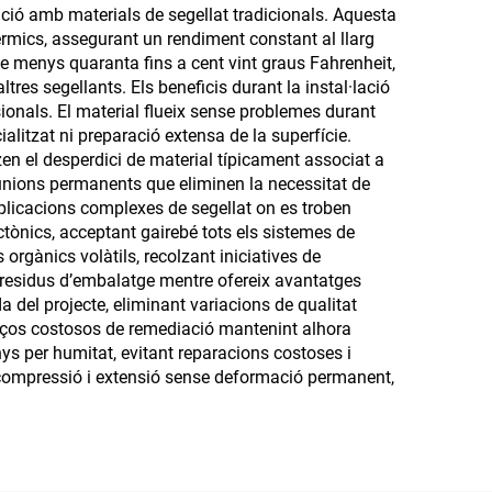
ció amb materials de segellat tradicionals. Aquesta
 tèrmics, assegurant un rendiment constant al llarg
 de menys quaranta fins a cent vint graus Fahrenheit,
es segellants. Els beneficis durant la instal·lació
ionals. El material flueix sense problemes durant
ialitzat ni preparació extensa de la superfície.
zen el desperdici de material típicament associat a
nt unions permanents que eliminen la necessitat de
aplicacions complexes de segellat on es troben
ctònics, acceptant gairebé tots els sistemes de
rgànics volàtils, recolzant iniciatives de
 de residus d’embalatge mentre ofereix avantatges
a del projecte, eliminant variacions de qualitat
forços costosos de remediació mantenint alhora
ys per humitat, evitant reparacions costoses i
 de compressió i extensió sense deformació permanent,