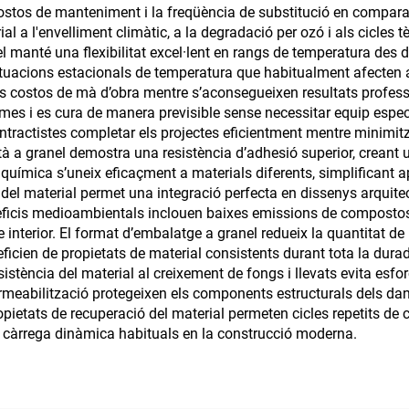
costos de manteniment i la freqüència de substitució en compara
 A CONSTRUCCIÓ
ial a l'envelliment climàtic, a la degradació per ozó i als cicles
anel manté una flexibilitat excel·lent en rangs de temperatura des
tuacions estacionals de temperatura que habitualment afecten altr
els costos de mà d’obra mentre s’aconsegueixen resultats profess
ormes i es cura de manera previsible sense necessitar equip espec
contractistes completar els projectes eficientment mentre minimit
iuretà a granel demostra una resistència d’adhesió superior, crea
química s’uneix eficaçment a materials diferents, simplificant 
e del material permet una integració perfecta en dissenys arquite
eficis medioambientals inclouen baixes emissions de compostos o
aire interior. El format d’embalatge a granel redueix la quantitat
ficien de propietats de material consistents durant tota la durad
istència del material al creixement de fongs i llevats evita es
rmeabilització protegeixen els components estructurals dels dan
s propietats de recuperació del material permeten cicles repetits
de càrrega dinàmica habituals en la construcció moderna.