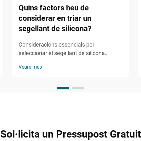
Quins factors heu de
considerar en triar un
segellant de silicona?
Consideracions essencials per
seleccionar el segellant de silicona
perfecte. Triar el segellant de silicona
Veure més
adequat per al vostre projecte pot marcar
la diferència entre un acabat durador i
professional i un possible fracàs costós.
Sigui que esteu treballant en un bany...
Sol·licita un Pressupost Gratuit