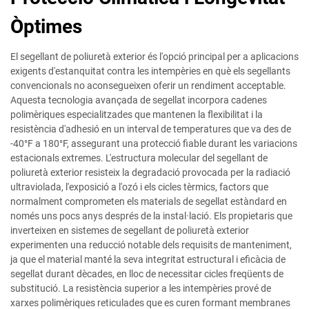
Òptimes
El segellant de poliuretà exterior és l'opció principal per a aplicacions
exigents d'estanquitat contra les intempèries en què els segellants
convencionals no aconsegueixen oferir un rendiment acceptable.
Aquesta tecnologia avançada de segellat incorpora cadenes
polimèriques especialitzades que mantenen la flexibilitat i la
resistència d'adhesió en un interval de temperatures que va des de
-40°F a 180°F, assegurant una protecció fiable durant les variacions
estacionals extremes. L'estructura molecular del segellant de
poliuretà exterior resisteix la degradació provocada per la radiació
ultraviolada, l'exposició a l'ozó i els cicles tèrmics, factors que
normalment comprometen els materials de segellat estàndard en
només uns pocs anys després de la instal·lació. Els propietaris que
inverteixen en sistemes de segellant de poliuretà exterior
experimenten una reducció notable dels requisits de manteniment,
ja que el material manté la seva integritat estructural i eficàcia de
segellat durant dècades, en lloc de necessitar cicles freqüents de
substitució. La resistència superior a les intempèries prové de
xarxes polimèriques reticulades que es curen formant membranes