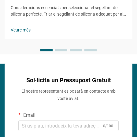
Consideracions essencials per seleccionar el segellant de
silicona perfecte. Triar el segellant de silicona adequat per al
vostre projecte pot marcar la diferència entre un acabat
durador i professional i un possible fracàs costós. Sigui que
Veure més
esteu treballant en un bany...
Sol·licita un Pressupost Gratuit
El nostre representant es posarà en contacte amb
vostè aviat.
Email
0/100