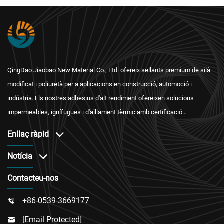
QingDao Jiaobao New Material Co., Ltd. ofereix sellants premium de silà
modificat i poliuretà per a aplicacions en construcció, automoció i
indústria. Els nostres adhesius d'alt rendiment ofereixen solucions
impermeables, ignífugues i d'aïllament tèrmic amb certificació
internacional i un servei postvenda fiable.
Enllaç ràpid
Notícia
Contacteu-nos
+86-0539-3669177

[email Protected]
