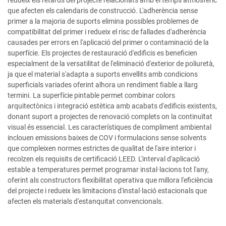
redueix els retards del projecte relacionats amb el temps atmosfèric
que afecten els calendaris de construcció. L'adherència sense
primer a la majoria de suports elimina possibles problemes de
compatibilitat del primer i redueix el risc de fallades d'adherència
causades per errors en l'aplicació del primer o contaminació de la
superfície. Els projectes de restauració d'edificis es beneficien
especialment de la versatilitat de l'eliminació d'exterior de poliuretà,
ja que el material s'adapta a suports envellits amb condicions
superficials variades oferint alhora un rendiment fiable a llarg
termini. La superfície pintable permet combinar colors
arquitectònics i integració estètica amb acabats d'edificis existents,
donant suport a projectes de renovació complets on la continuïtat
visual és essencial. Les característiques de compliment ambiental
inclouen emissions baixes de COV i formulacions sense solvents
que compleixen normes estrictes de qualitat de l'aire interior i
recolzen els requisits de certificació LEED. L'interval d'aplicació
estable a temperatures permet programar instal·lacions tot l'any,
oferint als constructors flexibilitat operativa que millora l'eficiència
del projecte i redueix les limitacions d'instal·lació estacionals que
afecten els materials d'estanquitat convencionals.