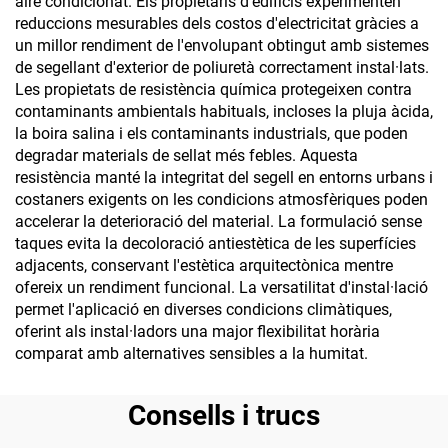
aire condicionat. Els propietaris d'edificis experimenten
reduccions mesurables dels costos d'electricitat gràcies a
un millor rendiment de l'envolupant obtingut amb sistemes
de segellant d'exterior de poliuretà correctament instal·lats.
Les propietats de resistència química protegeixen contra
contaminants ambientals habituals, incloses la pluja àcida,
la boira salina i els contaminants industrials, que poden
degradar materials de sellat més febles. Aquesta
resistència manté la integritat del segell en entorns urbans i
costaners exigents on les condicions atmosfèriques poden
accelerar la deterioració del material. La formulació sense
taques evita la decoloració antiestètica de les superfícies
adjacents, conservant l'estètica arquitectònica mentre
ofereix un rendiment funcional. La versatilitat d'instal·lació
permet l'aplicació en diverses condicions climàtiques,
oferint als instal·ladors una major flexibilitat horària
comparat amb alternatives sensibles a la humitat.
Consells i trucs