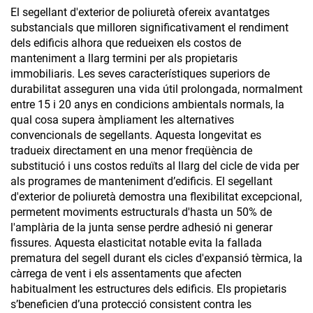
antimoquil per a la
El segellant d'exterior de poliuretà ofereix avantatges
construcció
substancials que milloren significativament el rendiment
dels edificis alhora que redueixen els costos de
manteniment a llarg termini per als propietaris
immobiliaris. Les seves característiques superiors de
durabilitat asseguren una vida útil prolongada, normalment
entre 15 i 20 anys en condicions ambientals normals, la
qual cosa supera àmpliament les alternatives
convencionals de segellants. Aquesta longevitat es
tradueix directament en una menor freqüència de
substitució i uns costos reduïts al llarg del cicle de vida per
als programes de manteniment d’edificis. El segellant
d'exterior de poliuretà demostra una flexibilitat excepcional,
permetent moviments estructurals d'hasta un 50% de
l'amplària de la junta sense perdre adhesió ni generar
fissures. Aquesta elasticitat notable evita la fallada
prematura del segell durant els cicles d'expansió tèrmica, la
càrrega de vent i els assentaments que afecten
habitualment les estructures dels edificis. Els propietaris
s’beneficien d’una protecció consistent contra les