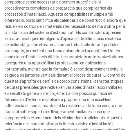
compostos sense necessitat d'aprimers superficials ni
procediments complexos de preparació que complicarien els
processos d'instal·lació. Aquesta compatibilitat múltiple amb
diferents suports simplifica els calendaris de construcció alhora que
redueix els costos dels materials i les necessitats de mà d'obra per a
la instal·lació del sistema d'estanquitat. Els constructors aprecien
les característiques indulgents d'aplicació de l'eliminació d'exterior
de poliuretà, ja que el material roman treballable durant períodes
prolongats, permetent una bona aplanadora i acabat fins i tot en
condicions d'instal·lació difícils. Les propietats autorranivelladores
asseguren una aparició llisa i professional en aplicacions
horitzontals, mentre que la formulació sense despresiment evita la
caiguda en juntures verticals durant el procés de curat. El control de
qualitat s'aprofita de perfils de cordó consistents i característiques
de curat previsibles que redueixen variables d'instal·lació i milloren
els resultats generals del projecte. La composició química de
l'eliminació d'exterior de poliuretà proporciona una excel·lent
adherència en humit, mantenint la resistència de l'unió encara que
s'apliqui sobre superfícies lleugerament mullades, cosa que
comprometria el rendiment dels eliminadors tradicionals. Aquesta
tolerància a la humitat allarga la finestra viable d'instal·lació i