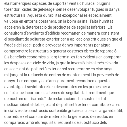
elastomèriques capaces de suportar vents d'huracà, plugims
torendor i cicles de gel-desgel sense desenvolupar fugues ni danys
estructurals. Aquesta durabilitat excepcional és especialment
valuosa en entorns costaners, on la boira salina i l'alta humitat
acceleren la deterioració de productes de segellat inferiors. Els
consultors d'envolants d'edificis recomanen de manera consistent
el segellant de poliuretà exterior per a aplicacions crítiques en què el
fracàs del segell podria provocar danys importants per aigua,
comprometre l'estructura o generar costoses obres de reparació.
Els beneficis econòmics a llarg termini es fan evidents en comparar
les despeses del cicle de vida, ja que la inversió inicial més elevada
en segellant de poliuretà exterior sol recuperar-se en cinc anys
mitjançant la reducció de costos de manteniment i la prevenció de
danys. Les companyies d'assegurament reconeixen aquests
avantatges i sovint ofereixen descomptes en les primes per a
edificis que incorporen sistemes de segellat d'alt rendiment que
demostren un risc reduït de reclamacions. La sostenibilitat
medioambiental del segellant de poliuretà exterior contribueix a les
iniciatives de construcció sostenible gràcies a la seva llarga vida útil,
que redueix el consum de materials i la generació de residus en
comparació amb els requisits freqüents de substitució dels