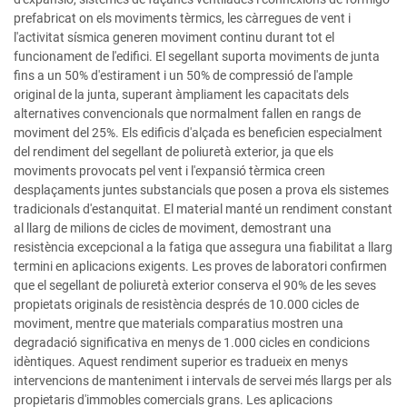
prefabricat on els moviments tèrmics, les càrregues de vent i
l'activitat sísmica generen moviment continu durant tot el
funcionament de l'edifici. El segellant suporta moviments de junta
fins a un 50% d'estirament i un 50% de compressió de l'ample
original de la junta, superant àmpliament les capacitats dels
alternatives convencionals que normalment fallen en rangs de
moviment del 25%. Els edificis d'alçada es beneficien especialment
del rendiment del segellant de poliuretà exterior, ja que els
moviments provocats pel vent i l'expansió tèrmica creen
desplaçaments juntes substancials que posen a prova els sistemes
tradicionals d'estanquitat. El material manté un rendiment constant
al llarg de milions de cicles de moviment, demostrant una
resistència excepcional a la fatiga que assegura una fiabilitat a llarg
termini en aplicacions exigents. Les proves de laboratori confirmen
que el segellant de poliuretà exterior conserva el 90% de les seves
propietats originals de resistència després de 10.000 cicles de
moviment, mentre que materials comparatius mostren una
degradació significativa en menys de 1.000 cicles en condicions
idèntiques. Aquest rendiment superior es tradueix en menys
intervencions de manteniment i intervals de servei més llargs per als
propietaris d'immobles comercials grans. Les aplicacions