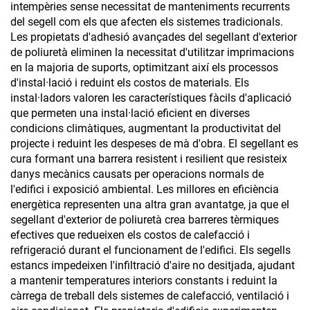
intempèries sense necessitat de manteniments recurrents
del segell com els que afecten els sistemes tradicionals.
Les propietats d'adhesió avançades del segellant d'exterior
de poliuretà eliminen la necessitat d'utilitzar imprimacions
en la majoria de suports, optimitzant així els processos
d'instal·lació i reduint els costos de materials. Els
instal·ladors valoren les característiques fàcils d'aplicació
que permeten una instal·lació eficient en diverses
condicions climàtiques, augmentant la productivitat del
projecte i reduint les despeses de mà d'obra. El segellant es
cura formant una barrera resistent i resilient que resisteix
danys mecànics causats per operacions normals de
l'edifici i exposició ambiental. Les millores en eficiència
energètica representen una altra gran avantatge, ja que el
segellant d'exterior de poliuretà crea barreres tèrmiques
efectives que redueixen els costos de calefacció i
refrigeració durant el funcionament de l'edifici. Els segells
estancs impedeixen l'infiltració d'aire no desitjada, ajudant
a mantenir temperatures interiors constants i reduint la
càrrega de treball dels sistemes de calefacció, ventilació i