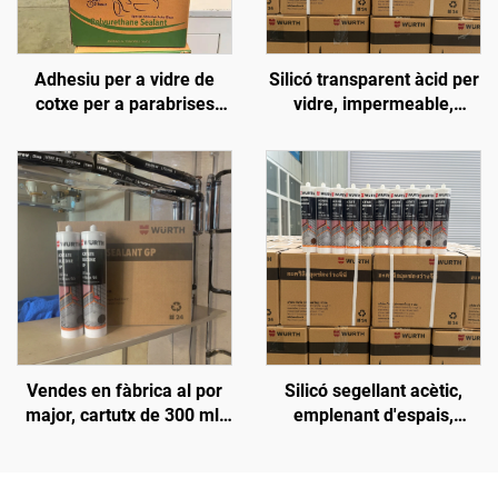
Adhesiu per a vidre de
Silicó transparent àcid per
cotxe per a parabrises
vidre, impermeable,
davanters, sostres,
especial sense fugues,
claraboïgues, adhesiu
cola per aquari i peixera
impermeable contra fuites
d'aigua, poliuretà fort,
negre
Vendes en fàbrica al por
Silicó segellant acètic,
major, cartutx de 300 ml,
emplenant d'espais,
adhesiu neutre
impermeable, adhesiu de
impermeable i resistent
silicona per a vidre i
als intempèries, silicó
aluminia, OEM disponible