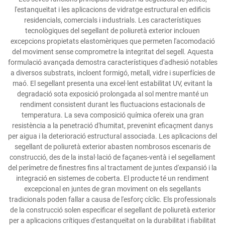
l'estanqueïtat i les aplicacions de vidratge estructural en edificis
residencials, comercials i industrials. Les característiques
tecnològiques del segellant de poliuretà exterior inclouen
excepcions propietats elastomèriques que permeten l'acomodació
del moviment sense comprometre la integritat del segell. Aquesta
formulació avançada demostra característiques d'adhesió notables
a diversos substrats, incloent formigó, metall, vidre i superfícies de
maó. El segellant presenta una excel·lent estabilitat UV, evitant la
degradació sota exposició prolongada al sol mentre manté un
rendiment consistent durant les fluctuacions estacionals de
temperatura. La seva composició química ofereix una gran
resistència a la penetració d'humitat, prevenint eficaçment danys
per aigua i la deterioració estructural associada. Les aplicacions del
segellant de poliuretà exterior abasten nombrosos escenaris de
construcció, des de la instal·lació de façanes-ventà i el segellament
del perímetre de finestres fins al tractament de juntes d'expansió i la
integració en sistemes de coberta. El producte té un rendiment
excepcional en juntes de gran moviment on els segellants
tradicionals poden fallar a causa de l'esforç cíclic. Els professionals
de la construcció solen especificar el segellant de poliuretà exterior
per a aplicacions crítiques d'estanqueïtat on la durabilitat i fiabilitat