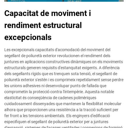
Capacitat de moviment i
rendiment estructural
excepcionals
Les excepcionals capacitats d'acomodació del moviment del
segellant de poliuretà exterior revolucionen el rendiment dels
juntures en aplicacions constructives dinàmiques on els moviments
estructurals generen requisits d'estanquitat exigents. A diferència
dels segellants rígids que es trenquen sota tensió, el segellant de
poliuretà exterior s'estén i es comprimeix repetidament sense perdre
les unions adhesives ni desenvolupar punts de fallada que
comprometin la protecció contra l'intempèrie. Aquesta notable
elasticitat és conseqüència de cadenes polimèriques
cuidadosament dissenyades que mantenen la flexibilitat molecular
alhora que proporcionen una resistència a la tracció suficient per
fer front a les tensions ambientals. Els enginyers d'edificació
especifiquen el segellant de poliuretà exterior per a juntures
d'expansió, sistemes de façanes ventilades i connexions de formigó