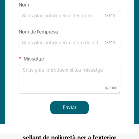
Nom
0/100
Nom de l'empresa
0/200
Missatge
0/1000
Enviar
sellant de poliuretà per a l'exterior