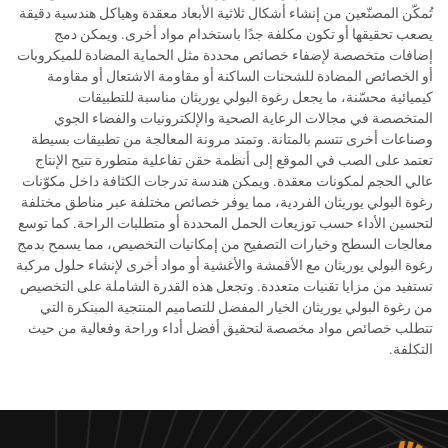
تُمكّن المصنّعين من إنشاء أشكال ثلاثية الأبعاد معقدة وهياكل هندسية دقيقة
يصعب تحقيقها أو تكون مكلفة جدًا باستخدام مواد أخرى. ويمكن دمج
إضافات متخصصة لإضفاء خصائص محددة مثل الحماية المضادة للميكروبات
أو الخصائص المضادة للشحنات الساكنة أو مقاومة الاشتعال أو مقاومة
كيميائية محسّنة، ما يجعل رغوة البولي يوريثان مناسبة للتطبيقات
المتخصصة في مجالات الرعاية الصحية والإلكترونيات والفضاء الجوي
وصناعات أخرى تتسم بالمتانة. وتمتد مرونة المعالجة من تطبيقات بسيطة
تعتمد على الصب في الموقع إلى أنظمة حقن تفاعلية متطورة تتيح الإنتاج
عالي الحجم لمكونات معقدة. ويمكن هندسة تدرجات الكثافة داخل مكوّنات
رغوة البولي يوريثان الفردية، مما يوفر خصائص مختلفة عبر مناطق مختلفة
لتحسين الأداء حسب توزيعات الحمل المحددة أو متطلبات الراحة. كما توسع
معالجات السطح وخيارات التصفيح من إمكانيات التخصيص، مما يسمح بدمج
رغوة البولي يوريثان مع الأقمشة والأغشية أو مواد أخرى لإنشاء حلول مركبة
تستفيد من مزايا تقنيات متعددة. وتجعل هذه القدرة الشاملة على التخصيص
من رغوة البولي يوريثان الخيار المفضل للتصاميم المنتجية المبتكرة التي
تتطلب خصائص مواد مخصصة لتحقيق أفضل أداء وراحة وفعالية من حيث
التكلفة.