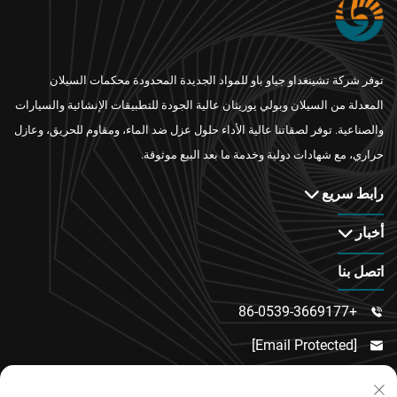
توفر شركة تشينغداو جياو باو للمواد الجديدة المحدودة محكمات السيلان
المعدلة من السيلان وبولي يوريثان عالية الجودة للتطبيقات الإنشائية والسيارات
والصناعية. توفر لصقاتنا عالية الأداء حلول عزل ضد الماء، ومقاوم للحريق، وعازل
حراري، مع شهادات دولية وخدمة ما بعد البيع موثوقة.
رابط سريع
أخبار
اتصل بنا
+86-0539-3669177

[email Protected]

رقم 217، طريق دونغسي، منطقة دونغتشنغ الفرعية،
