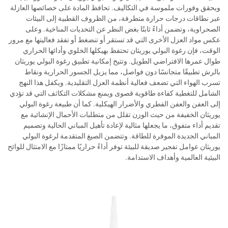
ويحقق وفورات ملموسة في التكاليف. تحافظ المادة على خصائصها العازلة
عبر نطاقات درجات حرارة متطرفة، من الظروف القطبية إلى البيئات
الصحراوية، وتضمن أداءً ثابتًا بغض النظر عن التحديات المناخية. وعلى
عكس مواد العزل الأخرى التي قد تستقر أو تنضغط أو تفقد فعاليتها مع مرور
الوقت، فإن رغوة البولي يوريثان تحتفظ بهيكلها الخلوي وأدائها الحراري
طوال عمرها الافتراضي الطويل. وتتيح إمكانية تطبيق رغوة البولي يوريثان
بالرش تطبيقًا متجانسًا دون فواصل، مما يزيل الجسور الحرارية ونقاط
تسرب الهواء التي تضعف فعالية أنظمة العزل التقليدية. ويكفل هذا النهج
الشامل للتغطية كفاءة طاقوية قصوى ويمنع مشكلات التكاثف التي قد تؤدي
إلى العفن والعفن الفطري والأضرار الهيكلية. كما أن طبيعة رغوة البولي
يوريثان الخفيفة من حيث الوزن تقلل من متطلبات الأحمال الإنشائية مع
تقديم أداء متفوق، ما يجعلها مثالية لإعادة تأهيل المباني الحالية وتصميم
المباني الجديدة الموفرة للطاقة. وتتضمن الصيغ المتقدمة لرغوة البولي
يوريثان عوامل تفجير صديقة للبيئة توفر أداءً حراريًا ممتازًا مع الامتثال للوائح
البيئية العالمية وأهداف الاستدامة.