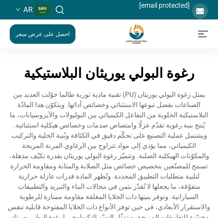
[email protected]
AR
احصل على عرض سعر
رغوة البولي يوريثان البلاستيكية
يمثل رغوة البولي يوريثان (PU) تقنية مادية ثورية طالما حوّلت العديد من
الصناعات بفضل تنوعها الاستثنائي وخصائص أدائها. ويتكوّن هذا المادّة
البلاستيكية الخلوية من التفاعل الكيميائي بين البوليولات والآيزوسيانات، ما
يُنتج بنية رغوية تقدّم عزلًا وامتصاص صدمات وخصائص هيكلية استثنائية.
ويشتمل عملية التصنيع على تحكّم دقيق في الكثافة وبُنية الخلية والتركيب
الكيميائي، مما يؤدي إلى مواد تتراوح بين الرغاوي المرنة المريحة
والمكوّنات الهيكلية الصلبة. وتتميّز رغوة البولي يوريثان بقدرة تكيّف مذهلة،
تسمح للمصنّعين بتخصيص خصائص مثل الصلابة والمتانة ومقاومة الحرارة
لتلبية متطلبات التطبيق المحددة. وتُظهر المادة قدرات عازلة حرارية
متفوّقة، ما يجعلها لا تُقدّر بثمن في مجالات البناء والتبريد والتطبيقات
السياراتية. وتوفر بنيتها ذات الخلايا المغلقة مقاومة ممتازة للرطوبة
والاستقرار الأبعادي، في حين توفر الأنواع ذات الخلايا المفتوحة قابلية تنفس
محسّنة للتطبيقات المريحة. ويتمثّل التميّز التكنولوجي لرغوة البولي يوريثان