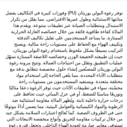
توفر رغوة البولي يوريثان (PU) وفورات كبيرة في التكاليف بفضل
متانتها الاستثنائية وطول عمرها الافتراضي، مما يقلل من تكرار
الاستبدال ومتطلبات الصيانة عبر تطبيقات متنوعة. ويقدم هذا
المادّة كفاءة طاقوية فائقة من خلال خصائصه العازلة الحرارية
الممتازة، ما يساعد المستخدمين على تقليل تكاليف التدفئة
وتكييف الهواء مع الحفاظ على مستويات راحة مثالية. ويصبح
التركيب بسيطًا بشكل ملحوظ باستخدام رغوة البولي يوريثان،
حيث إن طبيعته الخفيفة الوزن وخصائصه اللاصقة الممتازة تسهّل
عمليات التطبيق وتقلل من احتياجات العمالة. وتتيح مرونة رغوة
البولي يوريثان للمصنّعين إنشاء حلول مخصصة تتطابق بدقة مع
متطلبات الأداء المحددة، مما يلغي الحاجة إلى استخدام مواد
مختلفة متعددة. ويستفيد المستخدمون من مستويات راحة
محسّنة، سواء في تطبيقات الأثاث حيث توفر الرغوة دعمًا مثاليًا
وتوزيعًا مناسبًا للضغط، أو في عزل المباني حيث تحافظ على
درجات حرارة داخلية ثابتة. ويُظهر المادّة مقاومة استثنائية ضد
الرطوبة والمواد الكيميائية والعوامل البيئية، مما يضمن أداءً موثوقًا
حتى في الظروف الصعبة. كما تُعالج اعتبارات السلامة بشكل جيد
من خلال تركيبات مقاومة للحريق وأنواع منخفضة الانبعاثات التي
تستوفي معايير صارمة لجودة الهواء الداخلي. وتجعل قدرة رغوة