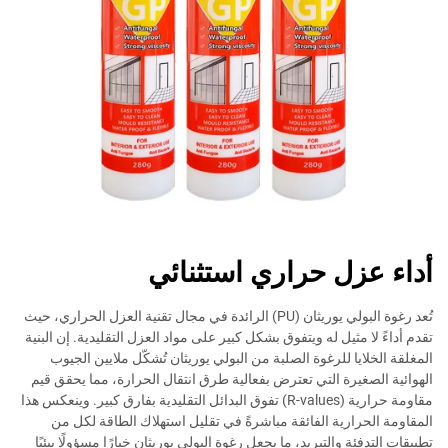
أداء عزل حراري استثنائي
تُعد رغوة البولي يوريثان (PU) الرائدة في مجال تقنية العزل الحراري، حيث
تقدم أداءً لا مثيل له ويتفوق بشكل كبير على مواد العزل التقليدية. إن البنية
المغلقة الخلايا للرغوة الصلبة من البولي يوريثان تُشكّل ملايين الجيوب
الهوائية الصغيرة التي تعترض بفعالية طرق انتقال الحرارة، مما يحقق قيم
مقاومة حرارية (R-values) تفوق البدائل التقليدية بفارق كبير. وينعكس هذا
المقاومة الحرارية الفائقة مباشرةً في تقليل استهلاك الطاقة لكل من
تطبيقات التدفئة والتبريد، ما يجعل رغوة البولي يوريثان خيارًا مسؤولًا بيئيًا