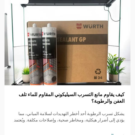
كيف يقاوم مانع التسرب السيليكوني المقاوم للماء تلف
العفن والرطوبة؟
يشكل تسرب الرطوبة أحد أخطر التهديدات لسلامة المباني، مما
يؤدي إلى أضرار هيكلية، ومخاطر صحية، وإصلاحات مكلفة. ويُعتمد
بشكل متزايد من قِبل المقاولين المحترفين ومديري المرافق على
حلول ختم متطورة ل...