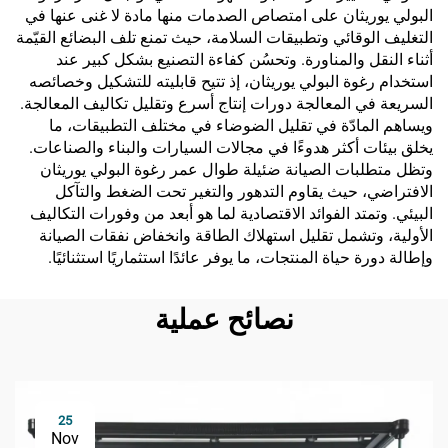
البولي يوريثان على امتصاص الصدمات منها مادة لا غنى عنها في
التغليف الوقائي وتطبيقات السلامة، حيث تمنع تلف البضائع القيّمة
أثناء النقل والمناورة. وتحسُن كفاءة التصنيع بشكل كبير عند
استخدام رغوة البولي يوريثان، إذ تتيح قابليته للتشكيل وخصائصه
السريعة في المعالجة دورات إنتاج أسرع وتقليل تكاليف المعالجة.
ويساهم المادّة في تقليل الضوضاء في مختلف التطبيقات، ما
يخلق بيئات أكثر هدوءًا في مجالات السيارات والبناء والصناعات.
وتظل متطلبات الصيانة ضئيلة طوال عمر رغوة البولي يوريثان
الافتراضي، حيث يقاوم التدهور والتغير تحت الضغط والتآكل
البيئي. وتمتد الفوائد الاقتصادية لما هو أبعد من وفورات التكاليف
الأولية، وتشمل تقليل استهلاك الطاقة وانخفاض نفقات الصيانة
وإطالة دورة حياة المنتجات، ما يوفر عائدًا استثماريًا استثنائيًا.
نصائح عملية
25
Nov