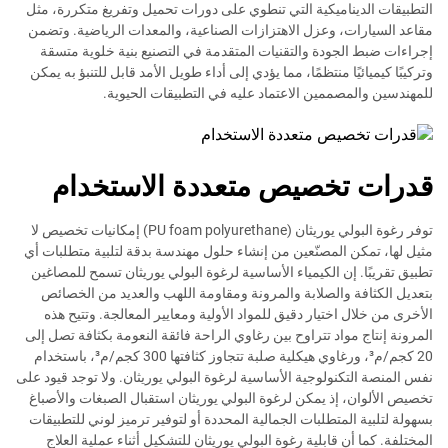
التطبيقات الديناميكية التي تنطوي على دورات تحميل وتفريغ متكررة، مثل
مقاعد السيارات، وعزل الاهتزازات الصناعية، والمعدات الرياضية. وتضمن
إجراءات ضبط الجودة والتقنيات المتقدمة في التصنيع بنية خلوية متسقة
وتركيبًا كيميائيًا منتظمًا، مما يؤدي إلى أداء طويل الأمد قابل للتنبؤ به يمكن
للمهندسين والمصممين الاعتماد عليه في التطبيقات الحيوية.
قدرات تخصيص متعددة الاستخدام
توفر رغوة البولي يوريثان (PU foam polyurethane) إمكانيات تخصيص لا
مثيل لها، تمكن المصنّعين من إنشاء حلول مهندسة بدقة لتلبية متطلبات أي
تطبيق تقريبًا. إن الكيمياء الأساسية لرغوة البولي يوريثان تسمح للمصاغين
بتعديل الكثافة والصلابة والمرونة ومقاومة اللهب والعديد من الخصائص
الأخرى من خلال اختيار دقيق للمواد الأولية ومعايير المعالجة. وتتيح هذه
المرونة إنتاج مواد تتراوح بين رغاوي الراحة فائقة النعومة بكثافة تصل إلى
20 كجم/م³، ورغاوي هيكلية صلبة تتجاوز كثافتها 300 كجم/م³، باستخدام
نفس المنصة التكنولوجية الأساسية لرغوة البولي يوريثان. ولا توجد قيود على
تخصيص الألوان، إذ يمكن لرغوة البولي يوريثان استقبال الصبغات والأصباغ
بسهولة لتلبية المتطلبات الجمالية المحددة أو لتوفير ترميز لوني للتطبيقات
المختلفة. كما أن قابلية رغوة البولي يوريثان للتشكيل أثناء عملية العلاج