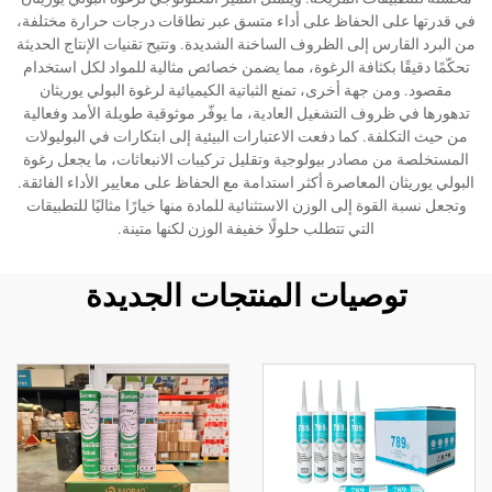
في قدرتها على الحفاظ على أداء متسق عبر نطاقات درجات حرارة مختلفة،
من البرد القارس إلى الظروف الساخنة الشديدة. وتتيح تقنيات الإنتاج الحديثة
تحكّمًا دقيقًا بكثافة الرغوة، مما يضمن خصائص مثالية للمواد لكل استخدام
مقصود. ومن جهة أخرى، تمنع الثباتية الكيميائية لرغوة البولي يوريثان
تدهورها في ظروف التشغيل العادية، ما يوفّر موثوقية طويلة الأمد وفعالية
من حيث التكلفة. كما دفعت الاعتبارات البيئية إلى ابتكارات في البوليولات
المستخلصة من مصادر بيولوجية وتقليل تركيبات الانبعاثات، ما يجعل رغوة
البولي يوريثان المعاصرة أكثر استدامة مع الحفاظ على معايير الأداء الفائقة.
وتجعل نسبة القوة إلى الوزن الاستثنائية للمادة منها خيارًا مثاليًا للتطبيقات
التي تتطلب حلولًا خفيفة الوزن لكنها متينة.
توصيات المنتجات الجديدة