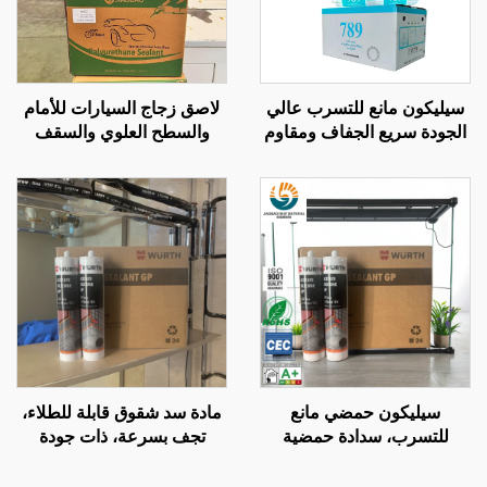
سيليكون مانع للتسرب عالي
لاصق زجاج السيارات للأمام
الجودة سريع الجفاف ومقاوم
والسطح العلوي والسقف
للعوامل الجوية، لاصق
والفتحات، لتسرب المياه،
سيليكون محايد متعدد
لاصق مقاوم للماء من البولي
الأغراض 100% سيليكون
يوريثان، أسود قوي
سيليكون حمضي مانع
مادة سد شقوق قابلة للطلاء،
للتسرب، سدادة حمضية
تجف بسرعة، ذات جودة
متعددة الأغراض، سيليكون
شائعة في السوق، مانعة
حمضي عام
للانكماش، سيليكا مُعدلة