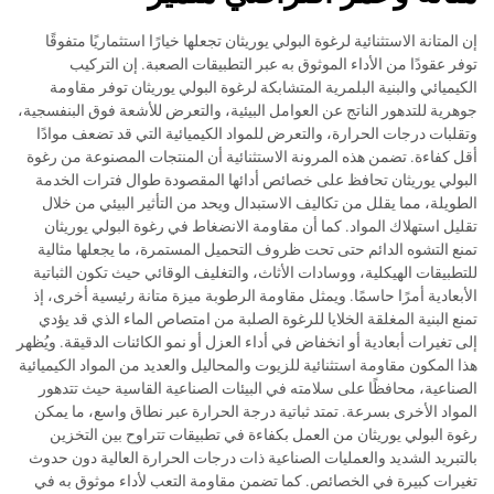
إن المتانة الاستثنائية لرغوة البولي يوريثان تجعلها خيارًا استثماريًا متفوقًا
توفر عقودًا من الأداء الموثوق به عبر التطبيقات الصعبة. إن التركيب
الكيميائي والبنية البلمرية المتشابكة لرغوة البولي يوريثان توفر مقاومة
جوهرية للتدهور الناتج عن العوامل البيئية، والتعرض للأشعة فوق البنفسجية،
وتقلبات درجات الحرارة، والتعرض للمواد الكيميائية التي قد تضعف موادًا
أقل كفاءة. تضمن هذه المرونة الاستثنائية أن المنتجات المصنوعة من رغوة
البولي يوريثان تحافظ على خصائص أدائها المقصودة طوال فترات الخدمة
الطويلة، مما يقلل من تكاليف الاستبدال ويحد من التأثير البيئي من خلال
تقليل استهلاك المواد. كما أن مقاومة الانضغاط في رغوة البولي يوريثان
تمنع التشوه الدائم حتى تحت ظروف التحميل المستمرة، ما يجعلها مثالية
للتطبيقات الهيكلية، ووسادات الأثاث، والتغليف الوقائي حيث تكون الثباتية
الأبعادية أمرًا حاسمًا. ويمثل مقاومة الرطوبة ميزة متانة رئيسية أخرى، إذ
تمنع البنية المغلقة الخلايا للرغوة الصلبة من امتصاص الماء الذي قد يؤدي
إلى تغيرات أبعادية أو انخفاض في أداء العزل أو نمو الكائنات الدقيقة. ويُظهر
هذا المكون مقاومة استثنائية للزيوت والمحاليل والعديد من المواد الكيميائية
الصناعية، محافظًا على سلامته في البيئات الصناعية القاسية حيث تتدهور
المواد الأخرى بسرعة. تمتد ثباتية درجة الحرارة عبر نطاق واسع، ما يمكن
رغوة البولي يوريثان من العمل بكفاءة في تطبيقات تتراوح بين التخزين
بالتبريد الشديد والعمليات الصناعية ذات درجات الحرارة العالية دون حدوث
تغيرات كبيرة في الخصائص. كما تضمن مقاومة التعب لأداء موثوق به في