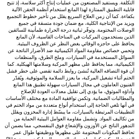
التكلفة. ويستفيد المصنعون من عمليات إنتاج أكثر سلاسة، إذ تتيح
قابلية التطبيق الممتازة لهذا المانع استخدام أنظمة الحقن الآلية
بكفاءة. كما أن زمن العلاج السريع يقلل من تأخير خطوط التجميع
ويزيد من الإنتاجية الكلية، مع ضمان جودة متسقة في جميع
الوصلات المختومة. وتوفّر ثباتية درجة الحرارة طمأنينة للسائقين
الذين يستخدمون المركبات في المناخات القاسية، لأن المانع
يحافظ على حاجزه الوقائي بغض النظر عن الظروف البيئية.
وتحمي خصائص مقاومة المواد الكيميائية ضد الأضرار الناتجة عن
السوائل المستخدمة في السيارات، وملح الطرق، والمنظفات
الكيميائية، مما يحافظ على مظهر المركبة وسلامتها الهيكلية. كما
أن قوة التصاقه العالية تُنشئ روابط دائمة تقضي على خطر فشل
الختم أثناء تشغيل المركبة، ما يعزز السلامة والموثوقية. ويُقدّر
الفنيون العاملون في مجال السيارات سهولة تطبيق هذا المانع
وأداؤه الموثوق، ما يؤدي إلى تقليل معدلات العودة للإصلاح
والمطالبات الضمانية. وتكمن توافقية المادة مع مختلف الأساسات
في أنها تلغي الحاجة إلى استخدام أنواع متعددة من مواد الختم في
التطبيقات المرتبطة بالسيارات، ما يبسّط إدارة المخزون ويقلل
من تكاليف المواد. وتشمل مقاومة العوامل البيئية الحماية من
التدهور الناتج عن الأوزون والإشعاع فوق البنفسجي، مما يضمن أن
تحافظ المكونات المختومة على مظهرها ووظيفتها طوال عمر