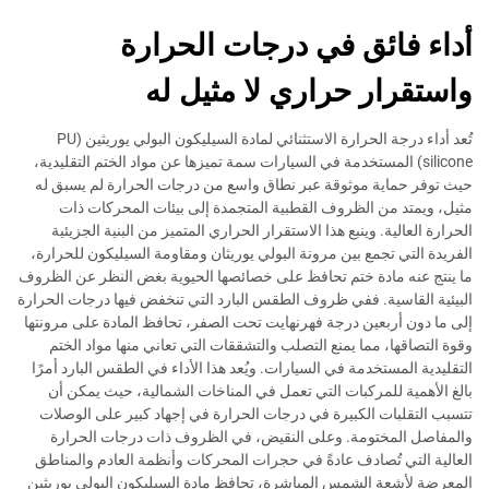
أداء فائق في درجات الحرارة
واستقرار حراري لا مثيل له
تُعد أداء درجة الحرارة الاستثنائي لمادة السيليكون البولي يوريثين (PU
silicone) المستخدمة في السيارات سمة تميزها عن مواد الختم التقليدية،
حيث توفر حماية موثوقة عبر نطاق واسع من درجات الحرارة لم يسبق له
مثيل، ويمتد من الظروف القطبية المتجمدة إلى بيئات المحركات ذات
الحرارة العالية. وينبع هذا الاستقرار الحراري المتميز من البنية الجزيئية
الفريدة التي تجمع بين مرونة البولي يوريثان ومقاومة السيليكون للحرارة،
ما ينتج عنه مادة ختم تحافظ على خصائصها الحيوية بغض النظر عن الظروف
البيئية القاسية. ففي ظروف الطقس البارد التي تنخفض فيها درجات الحرارة
إلى ما دون أربعين درجة فهرنهايت تحت الصفر، تحافظ المادة على مرونتها
وقوة التصاقها، مما يمنع التصلب والتشققات التي تعاني منها مواد الختم
التقليدية المستخدمة في السيارات. ويُعد هذا الأداء في الطقس البارد أمرًا
بالغ الأهمية للمركبات التي تعمل في المناخات الشمالية، حيث يمكن أن
تتسبب التقلبات الكبيرة في درجات الحرارة في إجهاد كبير على الوصلات
والمفاصل المختومة. وعلى النقيض، في الظروف ذات درجات الحرارة
العالية التي تُصادف عادةً في حجرات المحركات وأنظمة العادم والمناطق
المعرضة لأشعة الشمس المباشرة، تحافظ مادة السيليكون البولي يوريثين