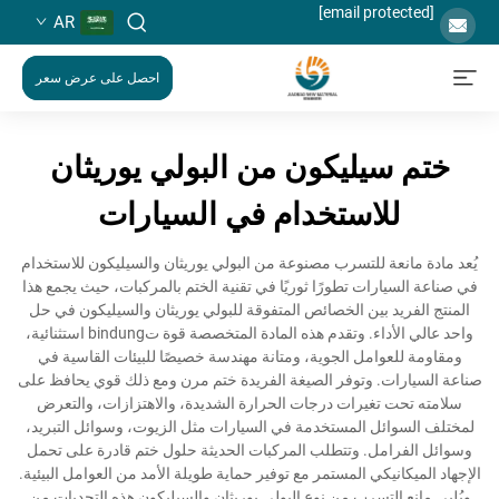
[email protected]
AR
احصل على عرض سعر
ختم سيليكون من البولي يوريثان
للاستخدام في السيارات
يُعد مادة مانعة للتسرب مصنوعة من البولي يوريثان والسيليكون للاستخدام
في صناعة السيارات تطورًا ثوريًا في تقنية الختم بالمركبات، حيث يجمع هذا
المنتج الفريد بين الخصائص المتفوقة للبولي يوريثان والسيليكون في حل
واحد عالي الأداء. وتقدم هذه المادة المتخصصة قوة تbindung استثنائية،
ومقاومة للعوامل الجوية، ومتانة مهندسة خصيصًا للبيئات القاسية في
صناعة السيارات. وتوفر الصيغة الفريدة ختم مرن ومع ذلك قوي يحافظ على
سلامته تحت تغيرات درجات الحرارة الشديدة، والاهتزازات، والتعرض
لمختلف السوائل المستخدمة في السيارات مثل الزيوت، وسوائل التبريد،
وسوائل الفرامل. وتتطلب المركبات الحديثة حلول ختم قادرة على تحمل
الإجهاد الميكانيكي المستمر مع توفير حماية طويلة الأمد من العوامل البيئية.
ويُلبي مانع التسرب من نوع البولي يوريثان والسيليكون هذه التحديات من