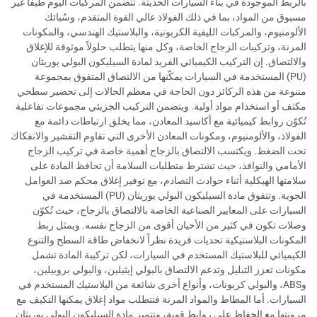
بالربط الموجودة في بناء السيارات الحديثة. تتضمن المركبات اليوم طيفاً غير
مسبوق من المواد، بما في ذلك الفولاذ عالي القوة المتقدم، وسُبائك
الألومنيوم، والمركبات الليفية الكربونية، والبلاستيك الهندسي، والمكونات
المرنة، وتركيبات الزجاج الخاصة، وكل منها يتطلب حلولاً موثوقة للإغلاق
والالتصاق. إن التركيب الكيميائي الفريد لمادة السيليكون البولي يوريثان
(PU) المستخدمة في السيارات يمكّنها من الالتصاق المتفوق بمجموعة
متنوعة من هذه الركائز دون الحاجة في معظم الحالات إلى تحضير سطحي
مكثف أو استخدام مواد أولية. ويتضمن التركيب الجزيئي مجموعات تفاعلية
تُكوّن روابط كيميائية مع أكاسيد المعادن، مما يخلق ارتباطات دائمة مع
الفولاذ، والألومنيوم، ومكونات المعادن الأخرى التي تقاوم التقشير والانفكاك
تحت الضغط. ويكتسب الالتصاق بالزجاج أهمية خاصة في تركيب الزجاج
الأمامي والنوافذ، حيث تشترط متطلبات السلامة أن تحافظ المادة على
سلامتها الهيكلية أثناء حوادث التصادم، مع توفير إغلاق محكم ضد العوامل
الجوية. وتتفوق مادة السيليكون البولي يوريثان (PU) المستخدمة في
السيارات على المعايير الصناعية الخاصة بالالتصاق بالزجاج، حيث تُكوّن
وصلات تكون في كثير من الأحيان أقوى من الزجاج نفسه. ويمثل ربط
المكونات البلاستيكية تحديات فريدة نظراً لانخفاض طاقة السطح والتنوع
الكيميائي للبلاستيك المستخدم في السيارات، لكن تركيبة المادة تشمل
مكونات تعزز التبليل وتدعم الالتصاق بالبولي إيثيلين، والبولي بروبيلين،
وABS، والبولي كربونات، وأنواع أخرى شائعة من البلاستيك المستخدم في
السيارات. أما المطاط والمواد المرنة فتتطلب مواد إغلاق يمكنها التكيف مع
مرونتها مع الحفاظ على روابط قوية، وتتميز مادة السيليكون البولي يوريثان