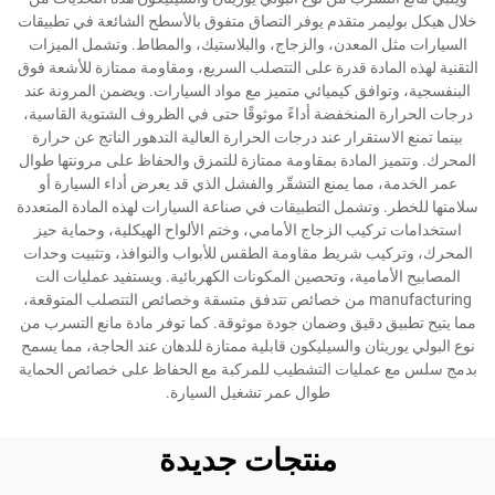
خلال هيكل بوليمر متقدم يوفر التصاق متفوق بالأسطح الشائعة في تطبيقات
السيارات مثل المعدن، والزجاج، والبلاستيك، والمطاط. وتشمل الميزات
التقنية لهذه المادة قدرة على التتصلب السريع، ومقاومة ممتازة للأشعة فوق
البنفسجية، وتوافق كيميائي متميز مع مواد السيارات. ويضمن المرونة عند
درجات الحرارة المنخفضة أداءً موثوقًا حتى في الظروف الشتوية القاسية،
بينما تمنع الاستقرار عند درجات الحرارة العالية التدهور الناتج عن حرارة
المحرك. وتتميز المادة بمقاومة ممتازة للتمزق والحفاظ على مرونتها طوال
عمر الخدمة، مما يمنع التشقّر والفشل الذي قد يعرض أداء السيارة أو
سلامتها للخطر. وتشمل التطبيقات في صناعة السيارات لهذه المادة المتعددة
استخدامات تركيب الزجاج الأمامي، وختم الألواح الهيكلية، وحماية حيز
المحرك، وتركيب شريط مقاومة الطقس للأبواب والنوافذ، وتثبيت وحدات
المصابيح الأمامية، وتحصين المكونات الكهربائية. ويستفيد عمليات الت
manufacturing من خصائص تتدفق متسقة وخصائص التتصلب المتوقعة،
مما يتيح تطبيق دقيق وضمان جودة موثوقة. كما توفر مادة مانع التسرب من
نوع البولي يوريثان والسيليكون قابلية ممتازة للدهان عند الحاجة، مما يسمح
بدمج سلس مع عمليات التشطيب للمركبة مع الحفاظ على خصائص الحماية
طوال عمر تشغيل السيارة.
منتجات جديدة