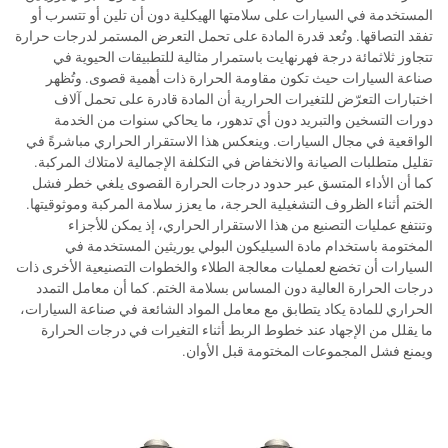
المستخدمة في السيارات على سلامتها الهيكلية دون أن تلين أو تتسرب أو
تفقد التصاقها. وتُعد قدرة المادة على تحمل التعرض المستمر لدرجات حرارة
تتجاوز ثلاثمائة درجة فهرنهايت باستمرار مثالية للتطبيقات الحيوية في
صناعة السيارات حيث تكون مقاومة الحرارة ذات أهمية قصوى. وتُظهر
اختبارات التعرّض للتغيرات الحرارية أن المادة قادرة على تحمل آلاف
دورات التسخين والتبريد دون أي تدهور، ما يحاكي سنوات من الخدمة
الواقعية في مجال السيارات. وينعكس هذا الاستقرار الحراري مباشرةً في
تقليل متطلبات الصيانة والانخفاض في التكلفة الإجمالية لامتلاك المركبة.
كما أن الأداء المتسق عبر حدود درجات الحرارة القصوى يلغي خطر فشل
الختم أثناء الظروف التشغيلية الحرجة، ما يعزز سلامة المركبة وموثوقيتها.
وتنتفع عمليات التصنيع من هذا الاستقرار الحراري، إذ يمكن للأجزاء
المختومة باستخدام مادة السيليكون البولي يوريثين المستخدمة في
السيارات أن تخضع لعمليات معالجة الطلاء والخطوات التصنيعية الأخرى ذات
درجات الحرارة العالية دون المساس بسلامة الختم. كما أن معامل التمدد
الحراري للمادة يكاد يتطابق مع معامل المواد الشائعة في صناعة السيارات،
ما يقلل من الإجهاد عند خطوط الربط أثناء التغيرات في درجات الحرارة
ويمنع فشل المجموعات المختومة قبل الأوان.