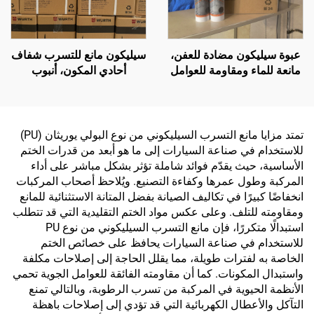
عبوة سيليكون مضادة للعفن،
سيليكون مانع للتسرب شفاف
مانعة للماء ومقاومة للعوامل
أحادي المكون، أنبوب
الجوية، لاصقة متعادلة 300
بلاستيكي 300 مل
مل، للبيع بالجملة من المصنع،
للاستخدام في البناء
تمتد مزايا مانع التسرب السيليكوني من نوع البولي يوريثان (PU)
للاستخدام في صناعة السيارات إلى ما هو أبعد من قدرات الختم
الأساسية، حيث يقدّم فوائد شاملة تؤثر بشكل مباشر على أداء
المركبة وطول عمرها وكفاءة التصنيع. ويُلاحظ أصحاب المركبات
انخفاضًا كبيرًا في تكاليف الصيانة بفضل المتانة الاستثنائية للمانع
ومقاومته للتلف. وعلى عكس مواد الختم التقليدية التي قد تتطلب
استبدالًا متكررًا، فإن مانع التسرب السيليكوني من نوع PU
للاستخدام في صناعة السيارات يحافظ على خصائص الختم
الخاصة به لفترات طويلة، مما يقلل الحاجة إلى إصلاحات مكلفة
واستبدال المكونات. كما أن مقاومته الفائقة للعوامل الجوية تحمي
الأنظمة الحيوية في المركبة من تسرب الرطوبة، وبالتالي تمنع
التآكل والأعطال الكهربائية التي قد تؤدي إلى إصلاحات باهظة