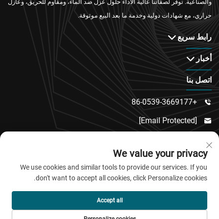
والصناعية. توفر لصقاتنا عالية الأداء حلول عزل ضد الماء، ومقاوم للحريق، وعازل
حراري، مع شهادات دولية وخدمة ما بعد البيع موثوقة.
رابط سريع
أخبار
اتصل بنا
+86-0539-3669177

[email Protected]

رقم 217، طريق دونغسي، منطقة دونغتشنغ الفرعية،

We value your privacy
مقاطعة لينكو، مدينة وييفانغ، مقاطعة شاندونغ
We use cookies and similar tools to provide our services. If you
don't want to accept all cookies, click Personalize cookies.
حقوق النشر © 2026 شركة تشينغداو جياو باو للمواد الجديدة
Accept all
المحدودة. جميع الحقوق محفوظة.