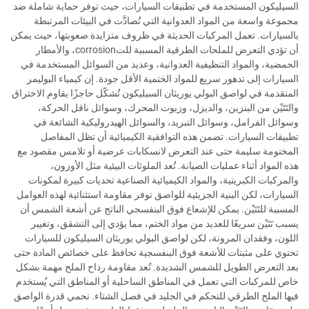
السيليكون المستخدمة في تطبيقات السيارات، حيث توفر حماية شاملة ضد
مجموعة واسعة من المواد العدوانية التي تُصادَّت في البيئات المرتبطة
بالسيارات. تعمل المركبات الحديثة في ظروف متزايدة صعوبتها، حيث يمكن
أن تؤدي التعرض للملحات الطرقية المسببة للتcorrosion، والأمطار
الحمضية، والمواد التنظيفية العدوانية، وعديد من السوائل المستخدمة في
السيارات إلى تدهور سريع للمواد الختمية الأقل جودة. إن كيمياء البوليمر
المتقدمة في لواصق البولي يوريثان السيليكون تُشكّل حاجزًا يقاوم الاختراق
والتَتَيْن من البنزين، والديزل، وزيوت المحرك، وسوائل ناقل الحركة،
وسوائل الفرامل، وسوائل التبريد، والسوائل الهيدروليكية الشائعة في
تطبيقات السيارات. تضمن هذه التوافقية الكيميائية أن تظل المفاصل
المختومة سليمة حتى عند التعرض لانسكابات عرضية أو تلامس مقصود مع
هذه المواد أثناء عمليات الصيانة. تُعد الملوثات البيئية مثل الأوزون،
والمركبات الكبريتية، والمواد الكيميائية الصناعية تحديات كبيرة لمكونات
السيارات، لكن البنية الجزيئية للواصق توفر مقاومة استثنائية لهذه العوامل
المسببة للتَتَيْن. يمكن للإشعاع فوق البنفسجي الناتج عن أشعة الشمس أن
يسبب تَتَيْن سريعًا للعديد من مواد الختم، مما يؤدي إلى التشقق، وتغيير
اللون، وفقدان المرونة، لكن لواصق البولي يوريثان السيليكون للسيارات
تحتوي على مثبتات للأشعة فوق البنفسجية تحافظ على خصائص المادة حتى
بعد التعرض الطويل للشمس الشديدة. تُعد مقاومة رذاح الملح مهمة بشكل
خاص للمركبات التي تعمل في المناطق الساحلية أو المناطق التي يُستخدم
فيها الملح الطرقي للتحكم في الجليد في فصل الشتاء. تحمي قدرة الواصق