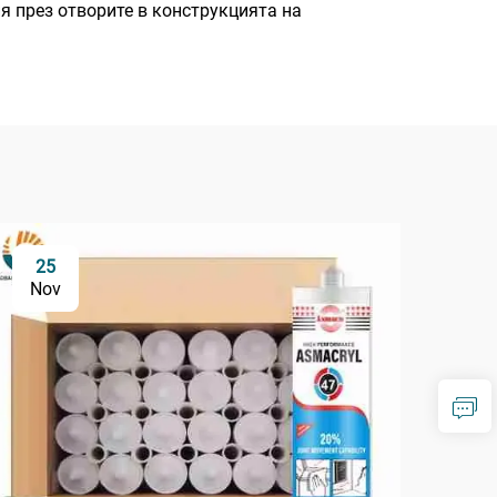
я през отворите в конструкцията на
25
1
Nov
De
Ка
пр
из
по
В д