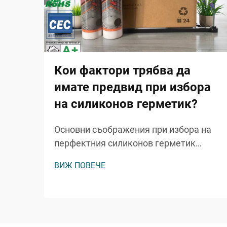
Кои фактори трябва да
имате предвид при избора
на силиконов герметик?
Основни съображения при избора на
перфектния силиконов герметик
Изборът на правилния силиконов
ВИЖ ПОВЕЧЕ
герметик за вашия проект може да
означава разликата между
дълготраен, професионален край и
потенциално скъп провал. Независимо
дали работите върху баня...