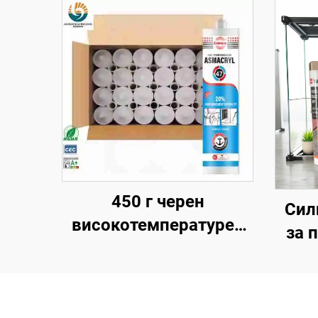
450 г черен
Сил
високотемпературен
за 
1200 силиконов
неу
адхезив,
стр
топлоустойчив