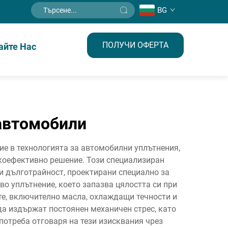
BG
ПОЛУЧИ ОФЕРТА
айте Нас
 автомобили
е в технологията за автомобилни уплътнения,
коефективно решение. Този специализиран
и дълготрайност, проектирани специално за
о уплътнение, което запазва цялостта си при
те, включително масла, охлаждащи течности и
да издържат постоянен механичен стрес, като
отреба отговаря на тези изисквания чрез