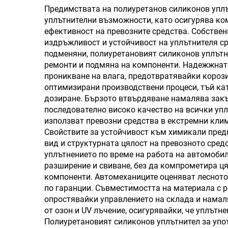
силиконов херметик
Предимствата на полиуретанов силиконов уплъ
уплътнителни възможности, като осигурява ко
ефективност на превозните средства. Собстве
издръжливост и устойчивост на уплътнителя ср
подменяни, полиуретановият силиконов уплътн
ремонти и подмяна на компоненти. Надежжната
проникване на влага, предотвратявайки корози
оптимизирани производствени процеси, тъй ка
дозиране. Бързото втвърдяване намалява закъ
последователно високо качество на всички упл
използват превозни средства в екстремни клим
Свойствите за устойчивост към химикали пред
вид и структурната цялост на превозното сред
уплътнението по време на работа на автомоби
разширение и свиване, без да компрометира ця
компоненти. Автомеханиците оценяват лесното
по гаранции. Съвместимостта на материала с 
опростявайки управлението на склада и намал
от озон и UV лъчение, осигурявайки, че уплът
Полиуретановият силиконов уплътнител за упо