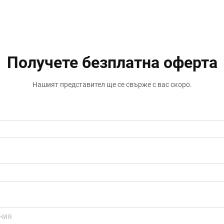
мениджъри на обекти все по-често
разчитат на напреднали решения за
запечатване, за да...
Получете безплатна оферта
Нашият представител ще се свърже с вас скоро.