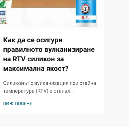
про
екол
ВИЖ
от 
мат
герм
Как да се осигури
чист
правилното вулканизиране
мно
запа
на RTV силикон за
максимална якост?
Силиконът с вулканизация при стайна
температура (RTV) е станал
незаменим материал в безброй
ВИЖ ПОВЕЧЕ
промишлени и търговски приложения
поради изключителната си гъвкавост,
дълготрайност и устойчивост към