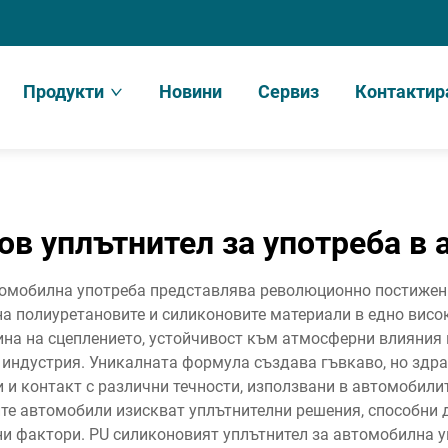
Продукти
Новини
Сервиз
Контактир
ов уплътнител за употреба в
томобилна употреба представлява революционно постижени
на полиуретановите и силиконовите материали в едно висо
на на сцеплението, устойчивост към атмосферни влияния 
индустрия. Уникалната формула създава гъвкаво, но здрав
 и контакт с различни течности, използвани в автомобили
те автомобили изискват уплътнителни решения, способни 
и фактори. PU силиконовият уплътнител за автомобилна уп