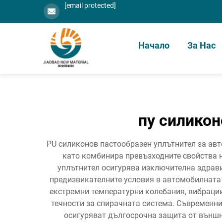
[email protected]
Начало
За Нас
пу силикон
PU силиконов пастообразен уплътнител за ав
като комбинира превъзходните свойства 
уплътнител осигурява изключителна здрави
предизвикателните условия в автомобилната 
екстремни температурни колебания, вибрации
течности за спирачната система. Съвременни
осигуряват дългосрочна защита от външн