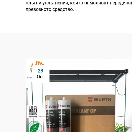
плътни уплътнения, които намаляват аеродинам
превозното средство.
28
Oct