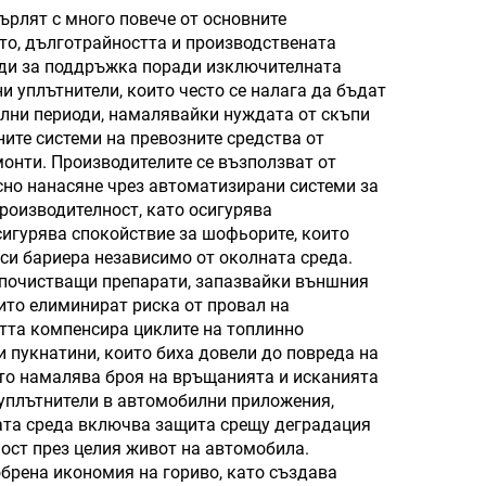
ътен
рлят с много повече от основните
то, дълготрайността и производствената
оди за поддръжка поради изключителната
о
 уплътнители, които често се налага да бъдат
елни периоди, намалявайки нуждата от скъпи
те системи на превозните средства от
монти. Производителите се възползват от
сно нанасяне чрез автоматизирани системи за
роизводителност, като осигурява
сигурява спокойствие за шофьорите, които
си бариера независимо от околната среда.
и почистващи препарати, запазвайки външния
ито елиминират риска от провал на
тта компенсира циклите на топлинно
 пукнатини, които биха довели до повреда на
ето намалява броя на връщанията и исканията
уплътнители в автомобилни приложения,
ната среда включва защита срещу деградация
ност през целия живот на автомобила.
брена икономия на гориво, като създава