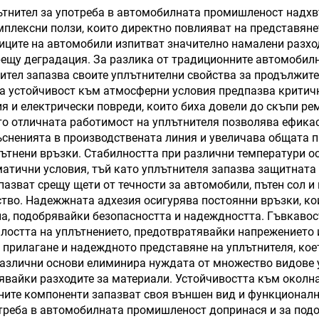
силиконов антим
тнител за употреба в автомобилната промишленост надхвъ
мплексни ползи, които директно повлияват на представяне
херметик за
ниците на автомобили изпитват значително намалени разх
строителств
ещу деградация. За разлика от традиционните автомобилни
ител запазва своите уплътнителни свойства за продължит
 устойчивост към атмосферни условия предпазва критични
я и електрически повреди, които биха довели до скъпи ре
то отличната работимост на уплътнителя позволява ефика
сненията в производствената линия и увеличава общата п
ътнени връзки. Стабилността при различни температури о
атични условия, тъй като уплътнителя запазва защитната 
пазват срещу щети от течности за автомобили, пътен сол 
ство. Надежжната адхезия осигурява постоянни връзки, ко
ла, подобрявайки безопасността и надеждността. Гъвкавос
лостта на уплътнението, предотвратявайки напрежението и
 прилагане и надеждното представяне на уплътнителя, ко
различни основи елиминира нуждата от множество видове 
явайки разходите за материали. Устойчивостта към окол
нените компоненти запазват своя външен вид и функционал
треба в автомобилната промишленост допринася и за подо