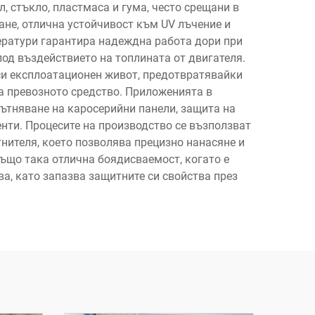
 стъкло, пластмаса и гума, често срещани в
не, отлична устойчивост към UV лъчение и
ератури гарантира надеждна работа дори при
од въздействието на топлината от двигателя.
си експлоатационен живот, предотвратявайки
а превозното средство. Приложенията в
ътняване на каросерийни панели, защита на
енти. Процесите на производство се възползват
нителя, което позволява прецизно нанасяне и
ъщо така отлична боядисваемост, когато е
а, като запазва защитните си свойства през