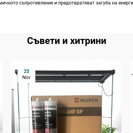
ичното съпротивление и предотвратяват загуба на енерги
Съвети и хитрини
25
Nov