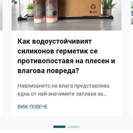
Как водоустойчивият
силиконов герметик се
противопоставя на плесен и
влагова повреда?
Навлизането на влага представлява
една от най-значимите заплахи за
цялостта на сградите, което води до
ВИЖ ПОВЕЧЕ
структурни повреди, рискове за
здравето и скъпоструващи ремонти.
Професионалните строители и