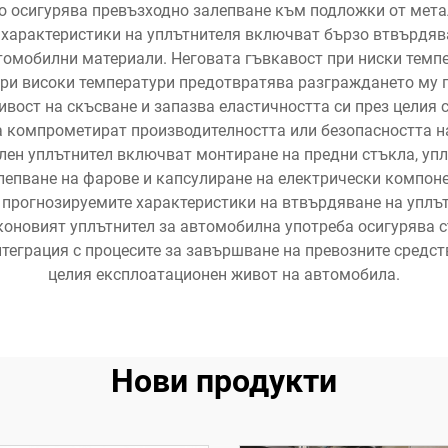
о осигурява превъзходно залепване към подложки от метал,
характеристики на уплътнителя включват бързо втвърдява
омобилни материали. Неговата гъвкавост при ниски темп
при високи температури предотвратява разграждането му п
вост на скъсване и запазва еластичността си през целия 
да компрометират производителността или безопасността н
лен уплътнител включват монтиране на предни стъкла, упл
алепване на фарове и капсулиране на електрически компон
и прогнозируемите характеристики на втвърдяване на уплът
коновият уплътнител за автомобилна употреба осигурява с
еграция с процесите за завършване на превозните средств
целия експлоатационен живот на автомобила.
Нови продукти