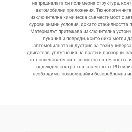
напредналата си полимерна структура, коят
автомобилни приложения. Технологичните 
изключителна химическа съвместимост с авт
сурови зимни условия, докато стабилността 
Материалът притежава изключителна устойчи
пукания и повреди, които биха могли 
автомобилната индустрия за този универса
двигателя, уплътнения на врати и прозорци, з
от последователните свойства на течността 
надежден контрол на качеството. PU сили
необходимо, позволявайки безпроблемна инт