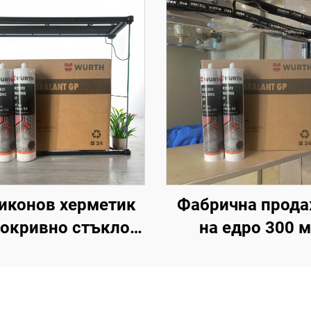
иконов херметик
Фабрична прод
покривно стъкло,
на едро 300 
трален силиконов
водонепрониц
уктурен адхезив
неутрален
атмосфероусто