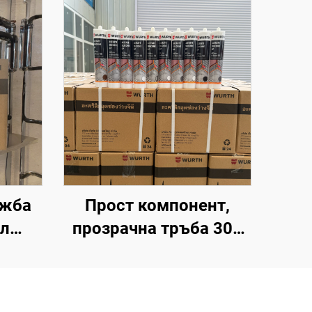
ажба
Прост компонент,
мл
прозрачна тръба 300
аем
мл, пластмасов
картридж, силиконово
йчив
уплътнение