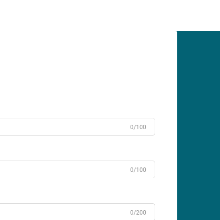
химикали. Разбирането на начина за
правилно вулканизиране на RTV
силикона е...
0/100
0/100
0/200