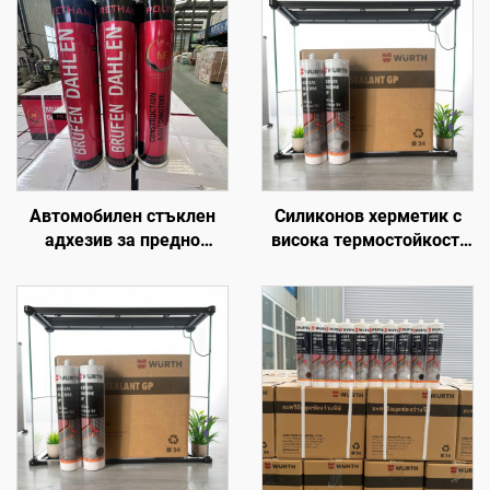
Автомобилен стъклен
Силиконов херметик с
адхезив за предно
висока термостойкост,
стъкло, шевен
от същото качество като
уплътнител, силиконов,
Wacker,
полиуретанов PU
водонепроницаем,
герметик 300 мл
прозрачен и бял
силиконов херметик