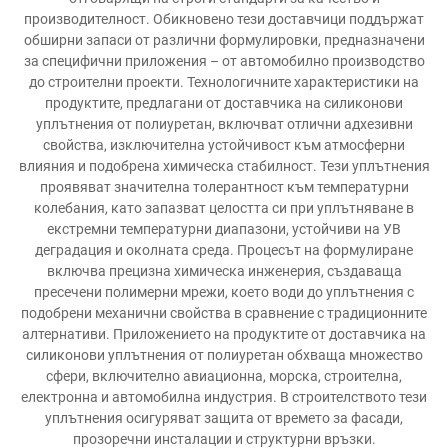
производителност. Обикновено тези доставчици поддържат
обширни запаси от различни формулировки, предназначени
за специфични приложения – от автомобилно производство
до строителни проекти. Технологичните характеристики на
продуктите, предлагани от доставчика на силиконови
уплътнения от полиуретан, включват отлични адхезивни
свойства, изключителна устойчивост към атмосферни
влияния и подобрена химическа стабилност. Тези уплътнения
проявяват значителна толерантност към температурни
колебания, като запазват целостта си при уплътняване в
екстремни температурни диапазони, устойчиви на УВ
деградация и околната среда. Процесът на формулиране
включва прецизна химическа инженерия, създаваща
пресечени полимерни мрежи, което води до уплътнения с
подобрени механични свойства в сравнение с традиционните
алтернативи. Приложението на продуктите от доставчика на
силиконови уплътнения от полиуретан обхваща множество
сфери, включително авиационна, морска, строителна,
електронна и автомобилна индустрия. В строителството тези
уплътнения осигуряват защита от времето за фасади,
прозоречни инсталации и структурни връзки.