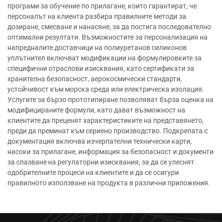
програми за обучение по прилагане, които гарантират, че
персоналът на клиента разбира правилните методи за
дозиране, смесване и нанасяне, за да постига последователно
оптимални резултати. Възможностите за персонализация на
напредналите доставчици на полиуретанов силиконов
уплътнител включват модификации на формулировките за
специфични отраслови изисквания, като сертификати за
хранителна безопасност, аерокосмически стандарти,
устойчивост към морска среда или електрическа изолация.
Услугите за бързо прототипиране позволяват бърза оценка на
модифицираните формули, като дават възможност на
клиентите да преценят характеристиките на представянето,
преди да преминат към сериено производство. Подкрепата с
документация включва изчерпателни технически карти,
насоки за прилагане, информация за безопасност и документи
за спазване на регулаторни изисквания, за да се улеснят
одобрителните процеси на клиентите и да се осигури
правилното използване на продукта в различни приложения.