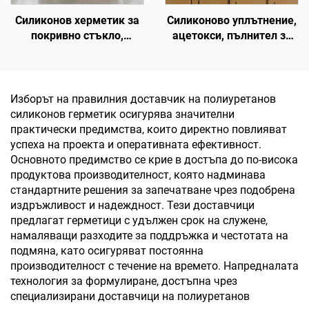
Силиконов херметик за
Силиконово уплътнение,
покривно стъкло,
ацетокси, пълнител за
неутрален силиконов
фуги, водонепроницаемо
структурен адхезив
силиконово лепило за
стъкло и алуминий, OEM
възможно
Изборът на правилния доставчик на полиуретанов
силиконов герметик осигурява значителни
практически предимства, които директно повлияват
успеха на проекта и оперативната ефективност.
Основното предимство се крие в достъпа до по-висока
продуктова производителност, която надминава
стандартните решения за запечатване чрез подобрена
издръжливост и надеждност. Тези доставчици
предлагат герметици с удължен срок на служене,
намаляващи разходите за поддръжка и честотата на
подмяна, като осигуряват постоянна
производителност с течение на времето. Напредналата
технология за формулиране, достъпна чрез
специализирани доставчици на полиуретанов