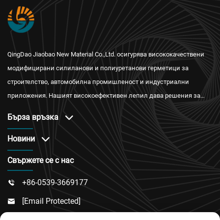
QingDao Jiaobao New Material Co.,Ltd. осигурява висококачествени
модифицирани силиланови и полиуретанови герметици за
строителство, автомобилна промишленост и индустриални
приложения. Нашият високоефективен лепил дава решения за
водонепроницаемост, огнестойкост и топлоизолация с
Бърза връзка
международни сертификати и надеждно следпродажбено
обслужване.
Новини
Свържете се с нас
+86-0539-3669177

[email Protected]

№ 217, Път Донгси, Подрайон Дончън, Окръг