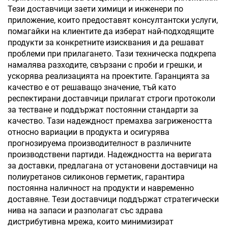
Тези доставчици заети химици и инженери по
приложение, които предоставят консултантски услуги,
помагайки на клиентите да изберат най-подходящите
продукти за конкретните изисквания и да решават
проблеми при прилагането. Тази техническа подкрепа
намалява разходите, свързани с проби и грешки, и
ускорява реализацията на проектите. Гаранцията за
качество е от решаващо значение, тъй като
респектирани доставчици прилагат строги протоколи
за тестване и поддържат постоянни стандарти за
качество. Тази надеждност премахва загрижеността
относно вариации в продукта и осигурява
прогнозируема производителност в различните
производствени партиди. Надеждността на веригата
за доставки, предлагана от установени доставчици на
полиуретанов силиконов герметик, гарантира
постоянна наличност на продукти и навременно
доставяне. Тези доставчици поддържат стратегически
нива на запаси и разполагат със здрава
дистрибутивна мрежа, които минимизират