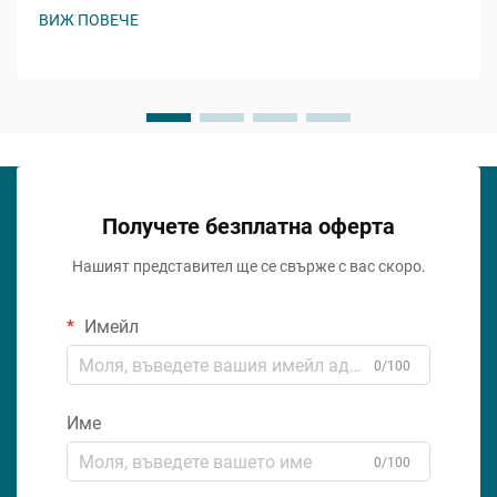
привлекателност при осигуряване на функционалност
ВИЖ ПОВЕЧЕ
става все по-важно. Прозрачният силиконов герметик
представлява революционно решение, което...
Получете безплатна оферта
Нашият представител ще се свърже с вас скоро.
Имейл
0/100
Име
0/100