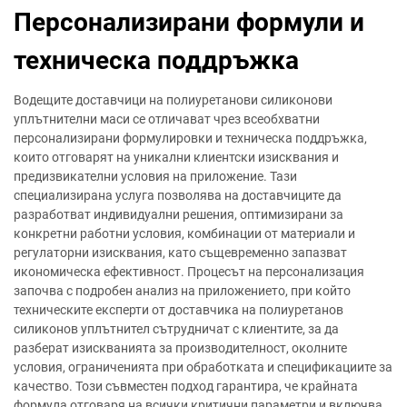
Персонализирани формули и
техническа поддръжка
Водещите доставчици на полиуретанови силиконови
уплътнителни маси се отличават чрез всеобхватни
персонализирани формулировки и техническа поддръжка,
които отговарят на уникални клиентски изисквания и
предизвикателни условия на приложение. Тази
специализирана услуга позволява на доставчиците да
разработват индивидуални решения, оптимизирани за
конкретни работни условия, комбинации от материали и
регулаторни изисквания, като същевременно запазват
икономическа ефективност. Процесът на персонализация
започва с подробен анализ на приложението, при който
техническите експерти от доставчика на полиуретанов
силиконов уплътнител сътрудничат с клиентите, за да
разберат изискванията за производителност, околните
условия, ограниченията при обработката и спецификациите за
качество. Този съвместен подход гарантира, че крайната
формула отговаря на всички критични параметри и включва