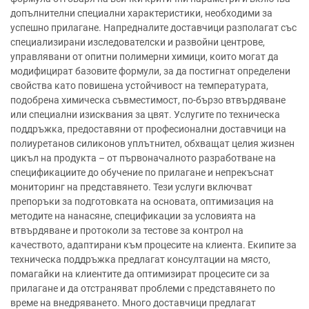
допълнителни специални характеристики, необходими за
успешно прилагане. Напредналите доставчици разполагат със
специализирани изследователски и развойни центрове,
управлявани от опитни полимерни химици, които могат да
модифицират базовите формули, за да постигнат определени
свойства като повишена устойчивост на температурата,
подобрена химическа съвместимост, по-бързо втвърдяване
или специални изисквания за цвят. Услугите по техническа
поддръжка, предоставяни от професионални доставчици на
полиуретанов силиконов уплътнител, обхващат целия жизнен
цикъл на продукта – от първоначалното разработване на
спецификациите до обучение по прилагане и непрекъснат
мониторинг на представянето. Тези услуги включват
препоръки за подготовката на основата, оптимизация на
методите на нанасяне, спецификации за условията на
втвърдяване и протоколи за тестове за контрол на
качеството, адаптирани към процесите на клиента. Екипите за
техническа поддръжка предлагат консултации на място,
помагайки на клиентите да оптимизират процесите си за
прилагане и да отстраняват проблеми с представянето по
време на внедряването. Много доставчици предлагат