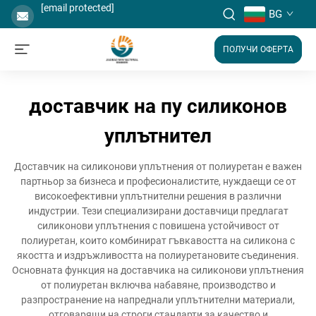
[email protected]
BG
ПОЛУЧИ ОФЕРТА
доставчик на пу силиконов
уплътнител
Доставчик на силиконови уплътнения от полиуретан е важен
партньор за бизнеса и професионалистите, нуждаещи се от
високоефективни уплътнителни решения в различни
индустрии. Тези специализирани доставчици предлагат
силиконови уплътнения с повишена устойчивост от
полиуретан, които комбинират гъвкавостта на силикона с
якостта и издръжливостта на полиуретановите съединения.
Основната функция на доставчика на силиконови уплътнения
от полиуретан включва набавяне, производство и
разпространение на напреднали уплътнителни материали,
отговарящи на строги стандарти за качество и