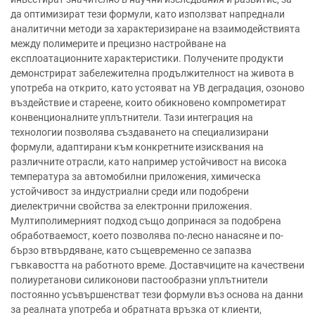
да оптимизират тези формули, като използват напреднали
аналитични методи за характеризиране на взаимодействията
между полимерите и прецизно настройване на
експлоатационните характеристики. Получените продукти
демонстрират забележителна продължителност на живота в
употреба на открито, като устояват на УВ деградация, озоново
въздействие и стареене, които обикновено компрометират
конвенционалните уплътнители. Тази интеграция на
технологии позволява създаването на специализирани
формули, адаптирани към конкретните изисквания на
различните отрасли, като например устойчивост на висока
температура за автомобилни приложения, химическа
устойчивост за индустриални среди или подобрени
диелектрични свойства за електронни приложения.
Мултиполимерният подход също допринася за подобрена
обработваемост, което позволява по-лесно нанасяне и по-
бързо втвърдяване, като същевременно се запазва
гъвкавостта на работното време. Доставчиците на качествени
полиуретанови силиконови пастообразни уплътнители
постоянно усъвършенстват тези формули въз основа на данни
за реалната употреба и обратната връзка от клиенти,