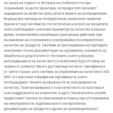
на срока на годност и тестване на стабилността при
съхранение, за да се гарантира, че продуктите запазват
зададените си свойства през цялата верига за разпределение.
Водещи доставчици на полиуретанов силиконов герметик
прилагат още системи за статистически контрол на процесите,
които наблюдават ключови параметри за качество в реално
време, позволявайки незабавни коригиращи действия при
възникване на отклонения и осигурявайки последователно
качество на продукта. Системи за проследяване на партидите
осигуряват пълна документация за суровините, условията на
обработка и резултатите от тестовете, което улеснява
разследванията на качеството и позволява бърз отговор на
заявки от клиенти. Много доставчици постигат сертификати
от трети страни, като система за управление на качеството ISO
9001 и отраслови специфични сертификати, които
потвърждават техните възможности за осигуряване на
качество. Тази ангажираност към качеството се простира и
към поддръжката на клиентите, където техническите служби
предоставят насоки за приложение и помощ при отстраняване
на неизправности, подпомагани от изчерпателна
документация за продукта и данни за производителност.