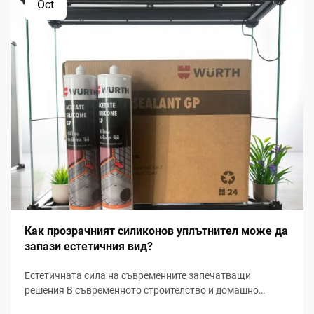
Oct
Как прозрачният силиконов уплътнител може да
запази естетичния вид?
Естетичната сила на съвременните запечатващи
решения В съвременното строителство и домашно
подобрение запазването на визуалната