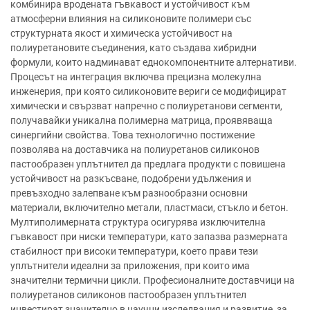
комбинира вродената гъвкавост и устойчивост към
атмосферни влияния на силиконовите полимери със
структурната якост и химическа устойчивост на
полиуретановите съединения, като създава хибридни
формули, които надминават еднокомпонентните алтернативи.
Процесът на интеграция включва прецизна молекулна
инженерия, при която силиконовите вериги се модифицират
химически и свързват напречно с полиуретанови сегменти,
получавайки уникална полимерна матрица, проявяваща
синергийни свойства. Това технологично постижение
позволява на доставчика на полиуретанов силиконов
пастообразен уплътнител да предлага продукти с повишена
устойчивост на разкъсване, подобрени удължения и
превъзходно залепване към разнообразни основни
материали, включително метали, пластмаси, стъкло и бетон.
Мултиполимерната структура осигурява изключителна
гъвкавост при ниски температури, като запазва размерната
стабилност при високи температури, което прави тези
уплътнители идеални за приложения, при които има
значителни термични цикли. Професионалните доставчици на
полиуретанов силиконов пастообразен уплътнител
инвестират значително в научни изследвания и развитие, за