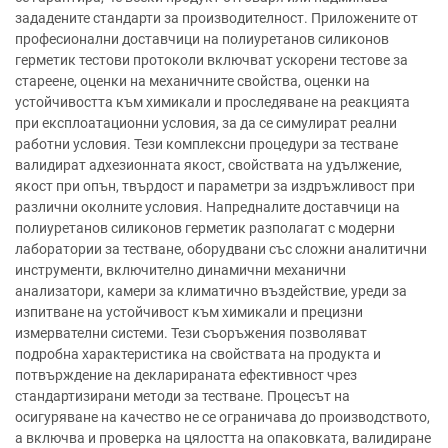
зададените стандарти за производителност. Приложените от
професионални доставчици на полиуретанов силиконов
герметик тестови протоколи включват ускорени тестове за
стареене, оценки на механичните свойства, оценки на
устойчивостта към химикали и проследяване на реакцията
при експлоатационни условия, за да се симулират реални
работни условия. Тези комплексни процедури за тестване
валидират адхезионната якост, свойствата на удължение,
якост при опън, твърдост и параметри за издръжливост при
различни околните условия. Напредналите доставчици на
полиуретанов силиконов герметик разполагат с модерни
лаборатории за тестване, оборудвани със сложни аналитични
инструменти, включително динамични механични
анализатори, камери за климатично въздействие, уреди за
изпитване на устойчивост към химикали и прецизни
измервателни системи. Тези съоръжения позволяват
подробна характеристика на свойствата на продукта и
потвърждение на декларираната ефективност чрез
стандартизирани методи за тестване. Процесът на
осигуряване на качество не се ограничава до производството,
а включва и проверка на цялостта на опаковката, валидиране