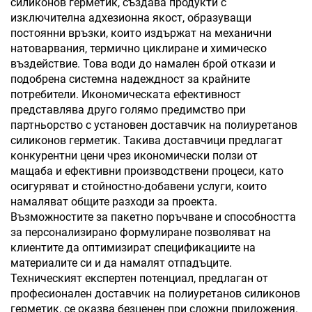
силиконов герметик, създава продукти с
изключителна адхезионна якост, образуващи
постоянни връзки, които издържат на механични
натоварвания, термично циклиране и химическо
въздействие. Това води до намален брой откази и
подобрена системна надеждност за крайните
потребители. Икономическата ефективност
представлява друго голямо предимство при
партньорство с установен доставчик на полиуретанов
силиконов герметик. Такива доставчици предлагат
конкурентни цени чрез икономически ползи от
мащаба и ефективни производствени процеси, като
осигуряват и стойностно-добавени услуги, които
намаляват общите разходи за проекта.
Възможностите за пакетно поръчване и способността
за персонализирано формулиране позволяват на
клиентите да оптимизират спецификациите на
материалите си и да намалят отпадъците.
Техническият експертен потенциал, предлаган от
професионален доставчик на полиуретанов силиконов
герметик, се оказва безценен при сложни приложения.