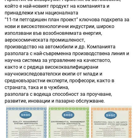
който е най-новият продукт на компанията и
принадлежи към националната
"11-ти петгодишен план проект" ключова подкрепа за
нови и високотехнологични индустрии, широко
използвани във возобновяемата енергия,
аерокосмическата промишленост,
производство на автомобили и др. Компанията
разполага с най-съвременна производствена линия и
научна система за управление на качеството,
както и с редица висококвалифицирани
научноизследователски екипи от млади и
средновъзрастни експерти, професори, както в
страната, така и в чужбина,
разполага с водеща способност за проучване,
развитие, иновации и пазарно обслужване.