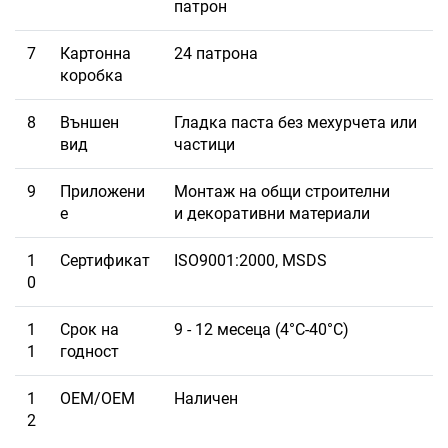
патрон
7
Картонна
24 патрона
коробка
8
Външен
Гладка паста без мехурчета или
вид
частици
9
Приложени
Монтаж на общи строителни
е
и декоративни материали
1
Сертификат
ISO9001:2000, MSDS
0
1
Срок на
9 - 12 месеца (4°C-40°C)
1
годност
1
OEM/OEM
Наличен
2