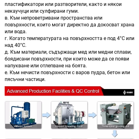
пластификатори или разтворители, както и някои
некаучуци или сулфирани гуми.
в. Към непроветривани пространства или
повърхности, които могат директно да докосват храна
или вода.
г. Когато температурата на повърхността е под 4°C или
над 40°C.
д. Към материали, съдържащи мед или медни сплави,
боядисани повърхности, при които може да се появи
напукване или отлепване на боята.
е. Към нечисти повърхности с варов пудра, бетон или
пясъчни частици.