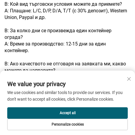
В: Кой вид търговски условия можете да приемете?
A: Плащане: L/C, D/P, D/A, T/T (с 30% депозит), Western
Union, Paypal и др.
В: За колко дни се произвежда един контейнер
ограда?
A: Време за производство: 12-15 дни за един
контейнер.
В: Ако качеството не отговаря на заявката ми, какво
можете да направите?
A: Ще върнем цялата ви сума и ще компенсираме
We value your privacy
допълнителните ви загуби.
We use cookies and similar tools to provide our services. If you
don't want to accept all cookies, click Personalize cookies.
Препоръчани продукти
Accept all
Personalize cookies