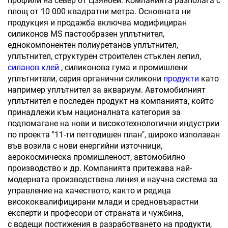
профили на север от Цзянбей. Компанията разполага с
площ от 10 000 квадратни метра. Основната ни
продукция и продажба включва модифициран
силиконов MS пастообразен уплътнител,
еднокомпонентен полиуретанов уплътнител,
уплътнител, структурен строителен стъклен лепил,
силанов клей
, силиконова гума и промишлени
уплътнители, серия органични силикони
продукти
като
например уплътнител за аквариум. Автомобилният
уплътнител е последен продукт на компанията, който
принадлежи към националната категория за
подпомагане на нови и високотехнологични индустрии
по проекта "11-ти петгодишен план", широко използван
във возила с нови енергийни източници,
аерокосмическа промишленост, автомобилно
производство и др. Компанията притежава най-
модерната производствена линия и научна система за
управление на качеството, както и редица
висококвалифицирани млади и средновъзрастни
експерти и професори от страната и чужбина,
с водещи постижения в разработването на продукти,