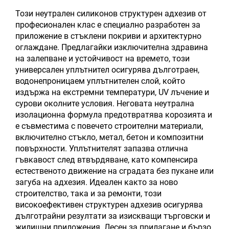
Този неутрален силиконов структурен адхезив от
професионален клас е специално разработен за
приложение в стъклени покриви и архитектурно
оглаждане. Предлагайки изключителна здравина
на залепване и устойчивост на времето, този
универсален уплътнител осигурява дълготраен,
водонепроницаем уплътнителен слой, който
издържа на екстремни температури, UV лъчение и
сурови околните условия. Неговата неутрална
изолационна формула предотвратява корозията и
е съвместима с повечето строителни материали,
включително стъкло, метал, бетон и композитни
повърхности. Уплътнителят запазва отлична
гъвкавост след втвърдяване, като компенсира
естественото движение на сградата без пукане или
загуба на адхезия. Идеален както за ново
строителство, така и за ремонти, този
високоефективен структурен адхезив осигурява
дълготрайни резултати за изискващи търговски и
жилищни приложения. Лесен за прилагане и бързо