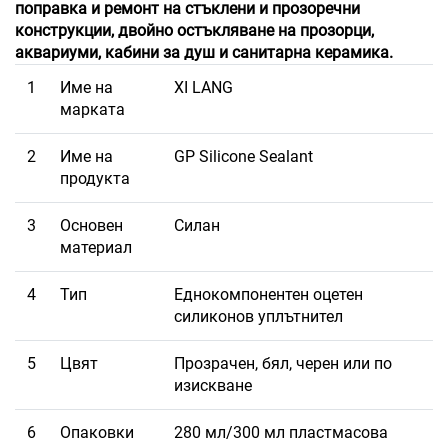
поправка и ремонт на стъклени и прозоречни
конструкции, двойно остъкляване на прозорци,
аквариуми, кабини за душ и санитарна керамика.
1
Име на
XI LANG
марката
2
Име на
GP Silicone Sealant
продукта
3
Основен
Силан
материал
4
Тип
Еднокомпонентен оцетен
силиконов уплътнител
5
Цвят
Прозрачен, бял, черен или по
изискване
6
Опаковки
280 мл/300 мл пластмасова