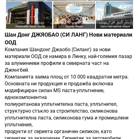
Шан Донг ДЖЯОБАО (СИ ЛАНГ) Нови материали
ООД
Компания Шандонг Джаобо (Силанг) за нови
материали ООД се намира в Линку, най-големия пазар
за алуминиеви профили в северната част на
Джянгбей.
Компанията заема площ от 10 000 квадратни метра.
Основната ни продукция и продажба включва
модифициран силан MS паста-уплътнение,
еднокомпонентна
полиуретанова уплътнителна паста, уплътнител,
структурно стъкло за строителство, силиконова
уплътнителна паста, силиконова гума и промишлени
уплътнения,
продукти от серията органичен силикон, като
герметик за аквариуми. Герметик за автомобили,