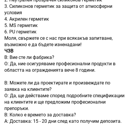
3. Силиконов герметик за защита от атмосферни
условия
4. Акрилен герметик
5. MS герметик
6. PU герметик
Моля, свържете се с нас при всякакъв запитване,
възможно е да бъдете изненадани!
ЧЗВ
В: Вие сте ли фабрика?
О: Да, ние осигуряваме професионални продукти в
областта на огражденията вече 8 години.
В: Можете ли да проектирате и произвеждате по
заявка на клиентите?
О: Да, ще действаме според подробните спецификации
на клиентите и ще предложим професионални
препоръки.
В: Колко е времето за доставка?
A: Доставка: 15 - 20 дни след като получим депозита.