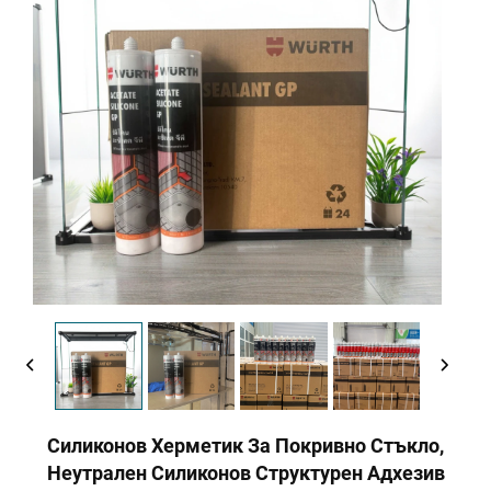
Силиконов Херметик За Покривно Стъкло,
Неутрален Силиконов Структурен Адхезив