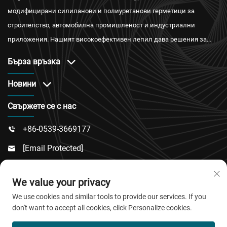
модифицирани силиланови и полиуретанови герметици за
строителство, автомобилна промишленост и индустриални
приложения. Нашият високоефективен лепил дава решения за
водонепроницаемост, огнестойкост и топлоизолация с
Бърза връзка
международни сертификати и надеждно следпродажбено
обслужване.
Новини
Свържете се с нас
+86-0539-3669177

[email Protected]

№ 217, Път Донгси, Подрайон Дончън, Окръг

We value your privacy
Линку, Град Вейфан, Провинция Шандонг
We use cookies and similar tools to provide our services. If you
don't want to accept all cookies, click Personalize cookies.
© Всички права запазени 2026 QingDao Jiaobao New