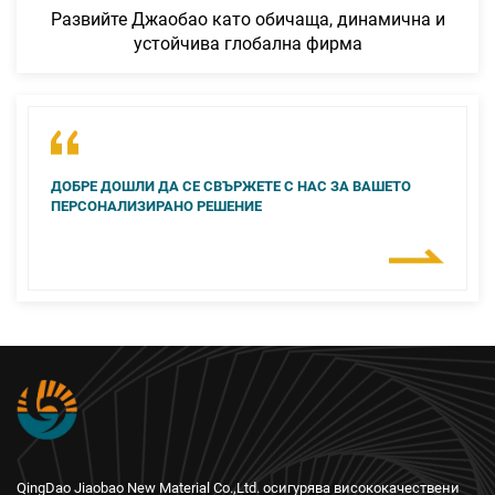
Развийте Джаобао като обичаща, динамична и
устойчива глобална фирма
ДОБРЕ ДОШЛИ ДА СЕ СВЪРЖЕТЕ С НАС ЗА ВАШЕТО
ПЕРСОНАЛИЗИРАНО РЕШЕНИЕ
QingDao Jiaobao New Material Co.,Ltd. осигурява висококачествени